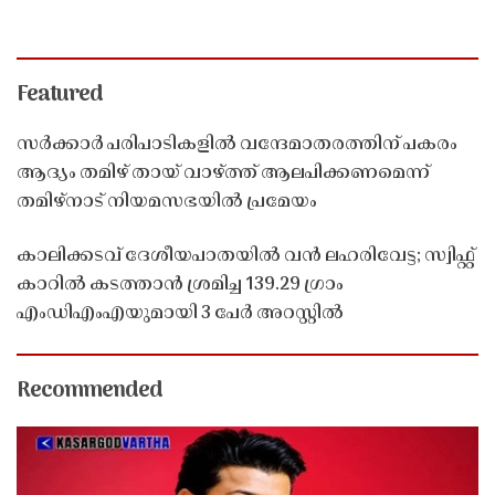
Featured
സർക്കാർ പരിപാടികളിൽ വന്ദേമാതരത്തിന് പകരം
ആദ്യം തമിഴ് തായ് വാഴ്ത്ത് ആലപിക്കണമെന്ന്
തമിഴ്നാട് നിയമസഭയിൽ പ്രമേയം
കാലിക്കടവ് ദേശീയപാതയിൽ വൻ ലഹരിവേട്ട; സ്വിഫ്റ്റ്
കാറിൽ കടത്താൻ ശ്രമിച്ച 139.29 ഗ്രാം
എംഡിഎംഎയുമായി 3 പേർ അറസ്റ്റിൽ
Recommended