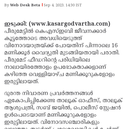
Election
Maha
By
Web Desk Beta
Sep 4, 2023, 14:30 IST
Shivarathri
International
Women's
Anti-
ഇടുക്കി: (www.kasargodvartha.com)
പീരുമേട്ടില്‍ കെഎസ്ഇബി ജീവനക്കാര്‍
Day
Drug
Attukal
കൂട്ടത്തോടെ അവധിയെടുത്ത്
Campaign
Pongala
Holi
വിനോദയാത്രയ്ക്ക് പോയതിന് പിന്നാലെ 16
മണിക്കൂര്‍ വൈദ്യുതി മുടങ്ങിയതായി പരാതി.
2025
2025
IPL
പീരുമേട് ഫീഡറിന്റെ പരിധിയിലെ
2025
Eid
നാലായിരത്തോളം ഉപഭോക്താക്കളാണ്
കഴിഞ്ഞ വെള്ളിയാഴ്ച മണിക്കൂറുകളോളം
Al-
Waqf
ഇരുട്ടിലായത്.
Fitr
Bill
Vishu
ദുരന്ത നിവാരണ പ്രവര്‍ത്തനങ്ങള്‍
2025
Controversy
Festival
Good
ഏകോപിപ്പിക്കേണ്ട താലൂക് ഓഫീസ്, താലൂക്
2025
Friday
Easter
ആശുപത്രി, സബ് ജയില്‍, പൊലീസ് സ്റ്റേഷന്‍
ഉള്‍പെടെയാണ് മണിക്കൂറുകളോളം
Observance
Sunday
By-
ഇരുട്ടിലായത്. വിനോദസഞ്ചാരികളും
2025
2025
Election
Bihar