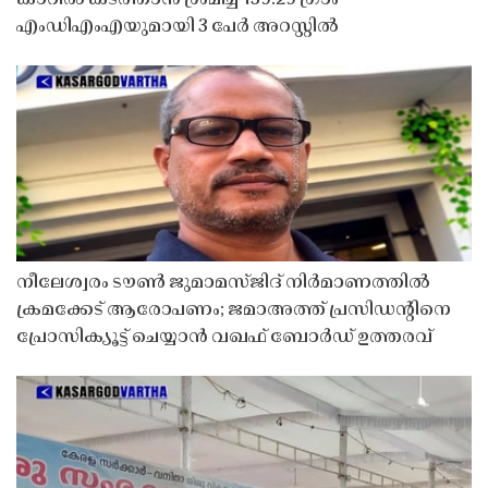
കാറിൽ കടത്താൻ ശ്രമിച്ച 139.29 ഗ്രാം
എംഡിഎംഎയുമായി 3 പേർ അറസ്റ്റിൽ
നീലേശ്വരം ടൗൺ ജുമാമസ്ജിദ് നിർമാണത്തിൽ
ക്രമക്കേട് ആരോപണം; ജമാഅത്ത് പ്രസിഡന്റിനെ
പ്രോസിക്യൂട്ട് ചെയ്യാൻ വഖഫ് ബോർഡ് ഉത്തരവ്