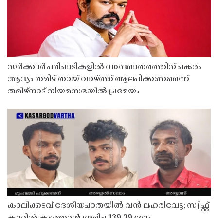
സർക്കാർ പരിപാടികളിൽ വന്ദേമാതരത്തിന് പകരം
ആദ്യം തമിഴ് തായ് വാഴ്ത്ത് ആലപിക്കണമെന്ന്
തമിഴ്നാട് നിയമസഭയിൽ പ്രമേയം
കാലിക്കടവ് ദേശീയപാതയിൽ വൻ ലഹരിവേട്ട; സ്വിഫ്റ്റ്