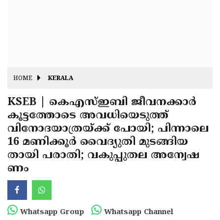
Fitr
May
Day
Eid
Al
Independence
Ad'ha
Day
Onam
HOME
KERALA
J&K
State
KSEB | കെഎസ്ഇബി ജീവനക്കാര്‍
Haryana
കൂട്ടത്തോടെ അവധിയെടുത്ത്
Assembly
State
Diwali
വിനോദയാത്രയ്ക്ക് പോയി; പിന്നാലെ
Elections
Assembly
Christmas
16 മണിക്കൂര്‍ വൈദ്യുതി മുടങ്ങിയ
Elections
തായി പരാതി; വകുപ്പുതല അന്വേഷ
New-
ണം
Year
Republic
Day
Budget
Delhi
Whatsapp Group
Whatsapp Channel