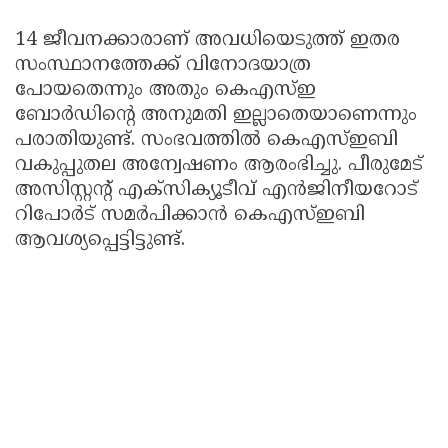
14 ജീവനക്കാരാണ് അവധിയെടുത്ത് ഇതര
സംസ്ഥാനത്തേക്ക് വിനോദയാത്ര
പോയതെന്നും അതും കെഎസ്ഇ
ബോര്‍ഡിന്റെ അനുമതി ഇല്ലാതെയാണെന്നും
പരാതിയുണ്ട്. സംഭവത്തില്‍ കെഎസ്ഇബി
വകുപ്പുതല അന്വേഷണം ആരംഭിച്ചു. പീരുമേട്
അസിസ്റ്റന്റ് എക്സിക്യൂടീവ് എന്‍ജിനീയറോട്
റിപോര്‍ട് സമര്‍പിക്കാന്‍ കെഎസ്ഇബി
ആവശ്യപ്പെട്ടിട്ടുണ്ട്.