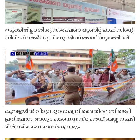
ഇടുക്കി ജില്ലാ ശിശു സംരക്ഷണ യൂണിറ്റ് ഓഫീസിൻ്റെ
സീലിംഗ് തകർന്നു വീണു; ജീവനക്കാർ സുരക്ഷിതർ
കുമ്പളയിൽ വിദ്യാഭ്യാസ മന്ത്രിക്കെതിരെ ബിജെപി
പ്രതിഷേധം; അധ്യാപകനെ സസ്‌പെൻഡ് ചെയ്ത നടപടി
പിൻവലിക്കണമെന്ന് ആവശ്യം