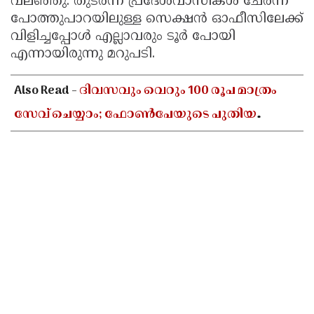
വലഞ്ഞു. തുടര്‍ന്ന് പ്രദേശവാസികള്‍ ചേര്‍ന്ന്
Updates
പോത്തുപാറയിലുള്ള സെക്ഷന്‍ ഓഫീസിലേക്ക്
Assembly
Kerala
വിളിച്ചപ്പോള്‍ എല്ലാവരും ടൂര്‍ പോയി
Polls
Local
Look
എന്നായിരുന്നു മറുപടി.
Body
Back
Also Read -
ദിവസവും വെറും 100 രൂപ മാത്രം
Election
2025
സേവ് ചെയ്യാം; ഫോൺപേയുടെ പുതിയ
ഫീച്ചറിലൂടെ വലിയൊരു തുക സ്വന്തമാക്കാൻ
അറിയേണ്ടതെല്ലാം