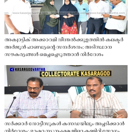
അക്വാട്ടിക് അക്കാദമി നീന്തൽക്കുളത്തിൽ കലക്ടർ
അർജുൻ പാണ്ഡ്യൻ്റെ സന്ദർശനം; അടിസ്ഥാന
സൗകര്യങ്ങൾ മെച്ചപ്പെടുത്താൻ നിർദേശം
സർക്കാർ നോട്ടീസുകൾ കന്നഡയിലും അച്ചടിക്കാൻ
നിർദേശം; ഭാഷാ ന്യൂനപക്ഷ ജില്ലാ കമ്മിറ്റി യോഗം