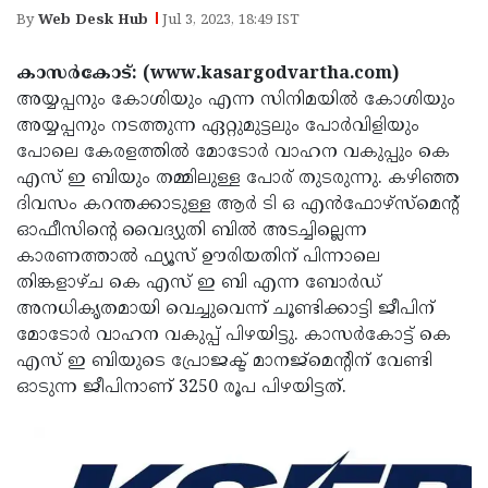
Election
Maha
By
Web Desk Hub
Jul 3, 2023, 18:49 IST
Shivarathri
International
കാസര്‍കോട്: (www.kasargodvartha.com)
Women's
Anti-
അയ്യപ്പനും കോശിയും എന്ന സിനിമയില്‍ കോശിയും
Day
Drug
അയ്യപ്പനും നടത്തുന്ന ഏറ്റുമുട്ടലും പോര്‍വിളിയും
Attukal
പോലെ കേരളത്തില്‍ മോടോര്‍ വാഹന വകുപ്പും കെ
Campaign
Pongala
Holi
എസ് ഇ ബിയും തമ്മിലുള്ള പോര് തുടരുന്നു. കഴിഞ്ഞ
2025
2025
ദിവസം കറന്തക്കാടുള്ള ആര്‍ ടി ഒ എന്‍ഫോഴ്സ്മെന്റ്
IPL
ഓഫീസിന്റെ വൈദ്യുതി ബില്‍ അടച്ചില്ലെന്ന
2025
Eid
കാരണത്താല്‍ ഫ്യൂസ് ഊരിയതിന് പിന്നാലെ
Al-
തിങ്കളാഴ്ച കെ എസ് ഇ ബി എന്ന ബോര്‍ഡ്
Waqf
അനധികൃതമായി വെച്ചുവെന്ന് ചൂണ്ടിക്കാട്ടി ജീപിന്
Fitr
Bill
Vishu
മോടോര്‍ വാഹന വകുപ്പ് പിഴയിട്ടു. കാസര്‍കോട്ട് കെ
2025
Controversy
Festival
എസ് ഇ ബിയുടെ പ്രോജക്ട് മാനജ്മെന്റിന് വേണ്ടി
Good
ഓടുന്ന ജീപിനാണ് 3250 രൂപ പിഴയിട്ടത്.
2025
Friday
Easter
Observance
Sunday
By-
2025
2025
Election
Bihar