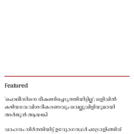
Featured
'പൊലീസിനെ ഭീഷണിപ്പെടുത്തിയിട്ടില്ല'; ഒളിവിൽ
കഴിയവേ വിശദീകരണവും വെല്ലുവിളിയുമായി
അർജുൻ ആയങ്കി
വാഹനം നിർത്തിയിട്ട് ഉദ്യോഗസ്ഥർ പട്രോളിങ്ങിന്