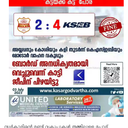
സര്‍കാരിന്റെ രണ്ട് വകുപ്പുകള്‍ തമ്മിലുള്ള പോര്