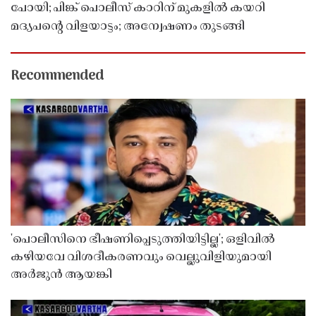
പോയി; പിങ്ക് പൊലീസ് കാറിന് മുകളിൽ കയറി
മദ്യപൻ്റെ വിളയാട്ടം; അന്വേഷണം തുടങ്ങി
Recommended
'പൊലീസിനെ ഭീഷണിപ്പെടുത്തിയിട്ടില്ല'; ഒളിവിൽ
കഴിയവേ വിശദീകരണവും വെല്ലുവിളിയുമായി
അർജുൻ ആയങ്കി