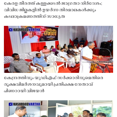
കേരള തീരത്ത് കള്ളക്കടൽ ജാഗ്രതാ നിർദേശം;
വിവിധ ജില്ലകളിൽ ഉയർന്ന തിരമാലകൾക്കും
കടലാക്രമണത്തിന് സാധ്യത
കേന്ദ്രത്തിനും യുഡിഎഫ് സർക്കാരിനുമെതിരെ
രൂക്ഷവിമർശനവുമായി പ്രതിപക്ഷ നേതാവ്
പിണറായി വിജയൻ