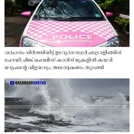
വാഹനം നിർത്തിയിട്ട് ഉദ്യോഗസ്ഥർ പട്രോളിങ്ങിന്
പോയി; പിങ്ക് പൊലീസ് കാറിന് മുകളിൽ കയറി
മദ്യപൻ്റെ വിളയാട്ടം; അന്വേഷണം തുടങ്ങി