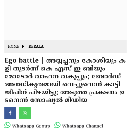
Fitr
May
Day
Eid
Al
Independence
Ad'ha
Day
Onam
HOME
KERALA
J&K
State
Ego battle | അയ്യപ്പനും കോശിയും ക
Haryana
ളി തുടര്‍ന്ന് കെ എസ് ഇ ബിയും
Assembly
State
Diwali
മോടോര്‍ വാഹന വകുപ്പും; ബോര്‍ഡ്
Elections
Assembly
Christmas
അനധികൃതമായി വെച്ചുവെന്ന് കാട്ടി
Elections
ജീപിന് പിഴയിട്ടു; അടുത്ത പ്രകടനം ഉ
New-
ടനെന്ന് സോഷ്യല്‍ മീഡിയ
Year
Republic
Day
Budget
Delhi
Whatsapp Group
Whatsapp Channel