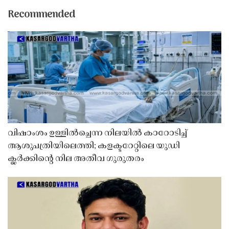
Recommended
വിഷാംശം ഉള്ളിൽച്ചെന്ന നിലയിൽ കാറോടിച്ച്
ആശുപത്രിയിലെത്തി; കളക്ടറേറ്റിലെ യുഡി
ക്ലർക്കിൻ്റെ നില അതീവ ഗുരുതരം