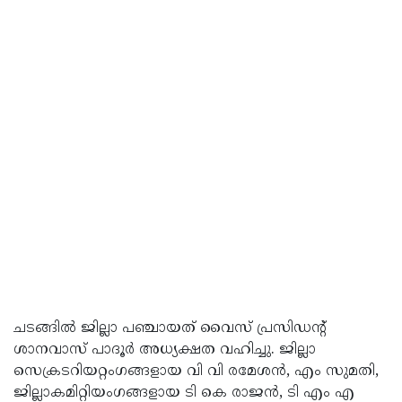
ചടങ്ങിൽ ജില്ലാ പഞ്ചായത് വൈസ്‌ പ്രസിഡന്റ്‌
ശാനവാസ്‌ പാദൂർ അധ്യക്ഷത വഹിച്ചു. ജില്ലാ
സെക്രടറിയറ്റംഗങ്ങളായ വി വി രമേശൻ, എം സുമതി,
ജില്ലാകമിറ്റിയംഗങ്ങളായ ടി കെ രാജൻ, ടി എം എ