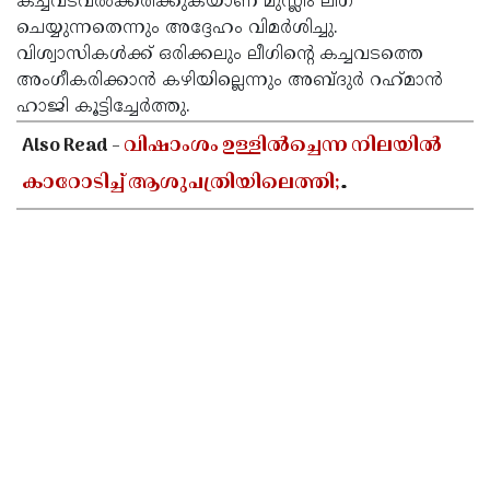
കച്ചവടവൽക്കരിക്കുകയാണ്‌ മുസ്ലിം ലീഗ്
ചെയ്യുന്നതെന്നും അദ്ദേഹം വിമർശിച്ചു.
വിശ്വാസികൾക്ക്‌ ഒരിക്കലും ലീഗിന്റെ കച്ചവടത്തെ
അംഗീകരിക്കാൻ കഴിയില്ലെന്നും അബ്ദുർ റഹ്‌മാൻ
ഹാജി കൂട്ടിച്ചേർത്തു.
Also Read -
വിഷാംശം ഉള്ളിൽച്ചെന്ന നിലയിൽ
കാറോടിച്ച് ആശുപത്രിയിലെത്തി;
കളക്ടറേറ്റിലെ യുഡി ക്ലർക്കിൻ്റെ നില അതീവ
ഗുരുതരം