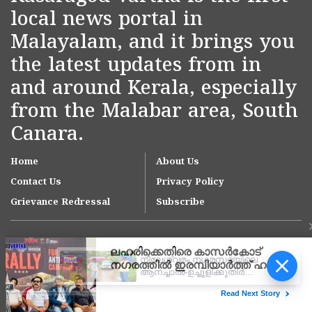
local news portal in
Malayalam, and it brings you
the latest updates from in
and around Kerala, especially
from the Malabar area, South
Canara.
Home
About Us
Contact Us
Privacy Policy
Grievance Redressal
Subscribe
നീലേശ്വരം നഗരസഭയിലെ
ആനച്ചാൽ-ഉച്ചൂളിക്കുതിർ
റോഡിലെ വെള്ളക്കെട്ട്
പരിഹരിക്കാൻ ഇടപെടൽ;
Copyright © 2007-
2026
Kasargodvartha
ഉദ്യോഗസ്ഥ സംഘം സ്ഥലം