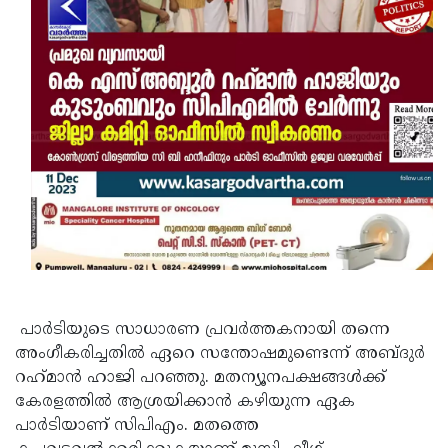
പാർടിയുടെ സാധാരണ പ്രവർത്തകനായി തന്നെ
അംഗീകരിച്ചതിൽ ഏറെ സന്തോഷമുണ്ടെന്ന്‌ അബ്ദുർ
റഹ്‌മാൻ ഹാജി പറഞ്ഞു. മതന്യൂനപക്ഷങ്ങൾക്ക്‌
കേരളത്തിൽ ആശ്രയിക്കാൻ കഴിയുന്ന ഏക
പാർടിയാണ്‌ സിപിഎം. മതത്തെ