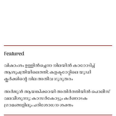
Featured
വിഷാംശം ഉള്ളിൽച്ചെന്ന നിലയിൽ കാറോടിച്ച്
ആശുപത്രിയിലെത്തി; കളക്ടറേറ്റിലെ യുഡി
ക്ലർക്കിൻ്റെ നില അതീവ ഗുരുതരം
അർജുൻ ആയങ്കിക്കായി അതിർത്തിയിൽ പൊലീസ്
വലവീശുന്നു; കാസർകോട്ടും കർണാടക
ഗ്രാമങ്ങളിലും പരിശോധന ശക്തം