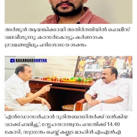
അർജുൻ ആയങ്കിക്കായി അതിർത്തിയിൽ പൊലീസ്
വലവീശുന്നു; കാസർകോട്ടും കർണാടക
ഗ്രാമങ്ങളിലും പരിശോധന ശക്തം
‘എൻഡോസൾഫാൻ ദുരിതബാധിതർക്ക് നൽകിയ
വാക്ക് പാലിച്ചു’; സ്നേഹസാന്ത്വനം പദ്ധതിക്ക് 14.40
കോടി, സ്വാഗതം ചെയ്ത് കല്ലട്ര മാഹിൻ എംഎൽഎ