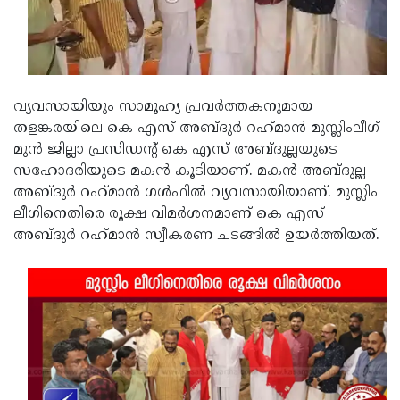
Updates
Assembly
Kerala
Polls
Local
Look
Body
Back
വ്യവസായിയും സാമൂഹ്യ പ്രവർത്തകനുമായ
Election
2025
തളങ്കരയിലെ കെ എസ്‌ അബ്ദുർ റഹ്‌മാൻ മുസ്ലിംലീഗ്‌
മുൻ ജില്ലാ പ്രസിഡന്റ്‌ കെ എസ്‌ അബ്ദുല്ലയുടെ
സഹോദരിയുടെ മകൻ കൂടിയാണ്. മകൻ അബ്ദുല്ല
അബ്ദുർ റഹ്‌മാൻ ഗൾഫിൽ വ്യവസായിയാണ്. മുസ്ലിം
ലീഗിനെതിരെ രൂക്ഷ വിമർശനമാണ് കെ എസ്‌
അബ്ദുർ റഹ്‌മാൻ സ്വീകരണ ചടങ്ങിൽ ഉയർത്തിയത്.