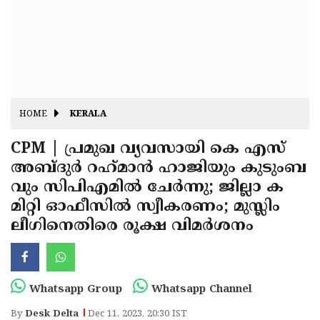
Fitr
May
Day
Eid
Al
Independence
Ad'ha
Day
Onam
HOME
KERALA
J&K
State
CPM | പ്രമുഖ വ്യവസായി കെ എസ്‌
Haryana
അബ്ദുർ റഹ്‌മാൻ ഹാജിയും കുടുംബ
Assembly
State
Diwali
വും സിപിഎമിൽ ചേർന്നു; ജില്ലാ ക
Elections
Assembly
Christmas
മിറ്റി ഓഫീസിൽ സ്വീകരണം; മുസ്ലിം
Elections
ലീഗിനെതിരെ രൂക്ഷ വിമർശനം
New-
Year
Republic
Day
Budget
Whatsapp Group
Whatsapp Channel
Delhi
By
Desk Delta
Dec 11, 2023, 20:30 IST