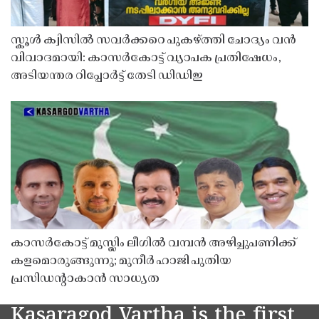
സ്കൂൾ ക്വിസിൽ സവർക്കറെ പുകഴ്ത്തി ചോദ്യം വൻ
വിവാദമായി: കാസർകോട്ട് വ്യാപക പ്രതിഷേധം,
അടിയന്തര റിപ്പോർട്ട് തേടി ഡിഡിഇ
കാസർകോട്ട് മുസ്ലിം ലീഗിൽ വമ്പൻ അഴിച്ചുപണിക്ക്
കളമൊരുങ്ങുന്നു; മുനീർ ഹാജി പുതിയ
പ്രസിഡൻ്റാകാൻ സാധ്യത
Kasaragod Vartha is the first