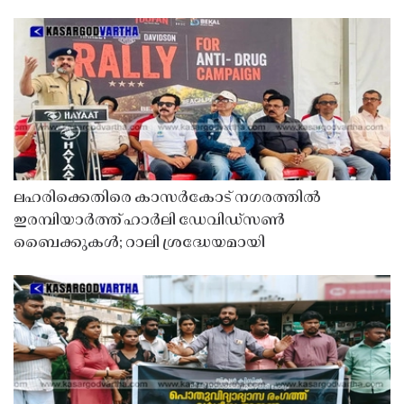
ലഹരിക്കെതിരെ കാസർകോട് നഗരത്തിൽ
ഇരമ്പിയാർത്ത് ഹാർലി ഡേവിഡ്‌സൺ
ബൈക്കുകൾ; റാലി ശ്രദ്ധേയമായി