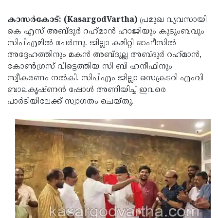
Election
Maha
കാസർകോട്: (KasargodVartha)
പ്രമുഖ വ്യവസായി
Shivarathri
International
കെ എസ്‌ അബ്ദുർ റഹ്‌മാൻ ഹാജിയും കുടുംബവും
Women's
Anti-
സിപിഎമിൽ ചേർന്നു. ജില്ലാ കമിറ്റി ഓഫീസിൽ
അദ്ദേഹത്തിനും മകൻ അബ്ദുല്ല അബ്ദുർ റഹ്‌മാൻ,
Day
Drug
Attukal
കോൺഗ്രസ് വിട്ടെത്തിയ സി ബി ഹനീഫിനും
Campaign
Pongala
Holi
സ്വീകരണം നൽകി. സിപിഎം ജില്ലാ സെക്രടറി എംവി
ബാലകൃഷ്ണൻ ഷോൾ അണിയിച്ച് ഇവരെ
2025
2025
IPL
പാർടിയിലേക്ക് സ്വാഗതം ചെയ്തു.
2025
Eid
Al-
Waqf
Fitr
Bill
Vishu
2025
Controversy
Festival
Good
2025
Friday
Easter
Observance
Sunday
By-
2025
2025
Election
Bihar