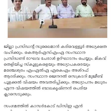
Updates
Assembly
Kerala
Polls
Local
Look
Body
Back
Election
2025
ജില്ലാ പ്രസിഡന്റ് സുലൈമാന്‍ കരിവെള്ളൂര്‍ അധ്യക്ഷത
വഹിക്കും. കെആര്‍എസ്എംഎ സംസ്ഥാന
പ്രസിഡണ്ട് രാഘവ ചേരാള്‍ ഉദ്ഘാടനം ചെയ്യും. മികവ്
തെളിയിച്ച സ്‌കൂളുകളെയും അധ്യാപകരെയും
മഞ്ചേശ്വരം എംഎല്‍എ എകെഎം അശ്റഫ്
ആദരിക്കും. സംസ്ഥാന ജെനറല്‍ സെക്രടറി മുജീബ്
പൂളക്കല്‍ വിഷയം അവതരിപ്പിക്കും. അധ്യാപനം മധുരം
എന്ന വിഷയത്തില്‍ ബാലകൃഷ്ണന്‍ പെരിയ
ക്ലാസെടുക്കും.
സംഗമത്തില്‍ കാസര്‍കോട് ഡിസിഇ എന്‍