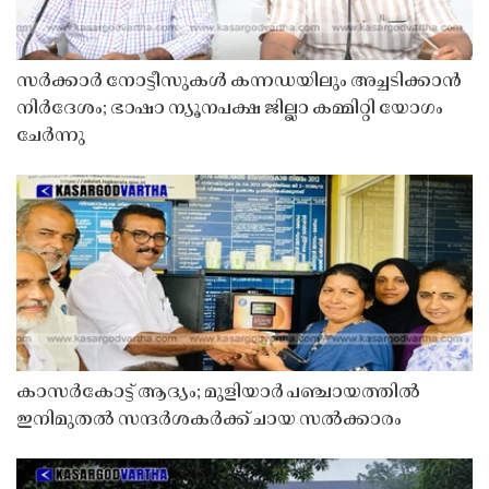
സർക്കാർ നോട്ടീസുകൾ കന്നഡയിലും അച്ചടിക്കാൻ
നിർദേശം; ഭാഷാ ന്യൂനപക്ഷ ജില്ലാ കമ്മിറ്റി യോഗം
ചേർന്നു
കാസർകോട്ട് ആദ്യം; മുളിയാർ പഞ്ചായത്തിൽ
ഇനിമുതൽ സന്ദർശകർക്ക് ചായ സൽക്കാരം