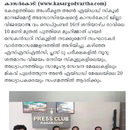
Election
Maha
കാസര്‍കോട്: (www.kasargodvartha.com)
കേരളത്തിലെ അംഗീകൃത അണ്‍ എയ്ഡഡ് സ്‌കൂള്‍
Shivarathri
International
മാനജ്‌മെന്റ് അസോസിയേഷന്റെ കാസര്‍കോട് ജില്ലാ
Women's
Anti-
വിജയോത്സവം സെപ്റ്റംബര്‍ 16ന് ശനിയാഴ്ച രാവിലെ
10 മണി മുതല്‍ പുത്തിഗെ മുഹിമ്മാത് ഹയര്‍
Day
Drug
Attukal
സെകന്‍ഡറി സ്‌കൂളില്‍ നടക്കുമെന്ന് സംഘാടകര്‍
Campaign
Pongala
Holi
വാര്‍ത്താസമ്മേളനത്തില്‍ അറിയിച്ചു. കഴിഞ്ഞ
എസ്എസ്എല്‍സി, പ്ലസ് ടു പരീക്ഷകളില്‍ നൂറു
2025
2025
IPL
ശതമാനം വിജയം നേടിയ സ്‌കൂളുകളിലെയും,
2025
Eid
അധ്യാപനത്തിലും സാമൂഹ്യ സേവന മേഖലകളിലും
മികവ് പുലര്‍ത്തുന്ന അണ്‍ എയ്ഡഡ് മേഖലയിലെ 20
Al-
Waqf
അധ്യാപകരെയും സംഗമത്തില്‍ ആദരിക്കും.
Fitr
Bill
Vishu
2025
Controversy
Festival
Good
2025
Friday
Easter
Observance
Sunday
By-
2025
2025
Election
Bihar