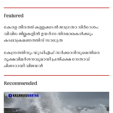
Featured
കേരള തീരത്ത് കള്ളക്കടൽ ജാഗ്രതാ നിർദേശം;
വിവിധ ജില്ലകളിൽ ഉയർന്ന തിരമാലകൾക്കും
കടലാക്രമണത്തിന് സാധ്യത
കേന്ദ്രത്തിനും യുഡിഎഫ് സർക്കാരിനുമെതിരെ
രൂക്ഷവിമർശനവുമായി പ്രതിപക്ഷ നേതാവ്
പിണറായി വിജയൻ
Recommended