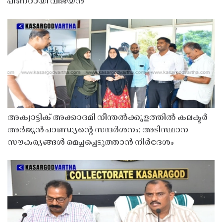
പിണറായി വിജയൻ
അക്വാട്ടിക് അക്കാദമി നീന്തൽക്കുളത്തിൽ കലക്ടർ
അർജുൻ പാണ്ഡ്യൻ്റെ സന്ദർശനം; അടിസ്ഥാന
സൗകര്യങ്ങൾ മെച്ചപ്പെടുത്താൻ നിർദേശം