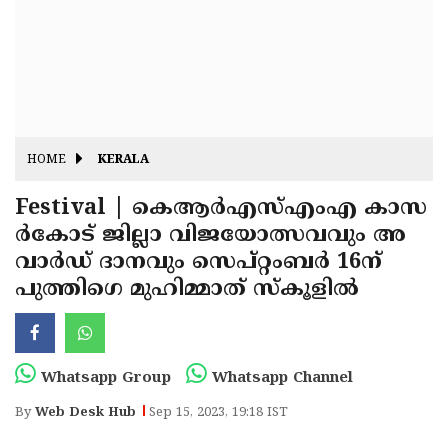
Fitr
May
Day
Eid
Al
Independence
Ad'ha
Day
Onam
HOME
KERALA
J&K
State
Festival | കെആര്‍എസ്എംഎ കാസ
Haryana
ര്‍കോട് ജില്ലാ വിജയോത്സവവും അ
Assembly
State
Diwali
വാര്‍ഡ് ദാനവും സെപ്റ്റംബര്‍ 16ന്
Elections
Assembly
Christmas
പുത്തിഗെ മുഹിമ്മാത് സ്‌കൂളില്‍
Elections
New-
Year
Republic
Whatsapp Group
Whatsapp Channel
Day
Budget
By
Web Desk Hub
Sep 15, 2023, 19:18 IST
Delhi