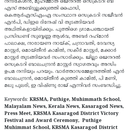
നന്ദികേശന്‍, മുഹിമ്മാത് ജെനറല്‍ സെക്രടറി ബി
എസ് അബ്ദുല്ലക്കുഞ്ഞി ഫൈസി,
കെആര്‍എസ്എംഎ സംസ്ഥാന സെക്രടറി സജീവന്‍
എന്‍പി, ഡിഇഒ ദിനേഷ് വി തുടങ്ങിയവര്‍
അഥിതികളായിരിക്കും. പുത്തിഗെ ഗ്രാമപഞ്ചായത്
പ്രസിഡണ്ട് സുബ്ബണ്ണ ആള്‍വ, അബര്‍ റഹ്‌മാന്‍
പാലാക്ഷ, നാരായണ നായ്ക്, ചന്ദ്രാവതി, ദേവസ്യ
മാസ്റ്റര്‍, മൊയ്തീന്‍ കാമില്‍, സകീര്‍ മാസ്റ്റര്‍, മക്കാര്‍
മാസ്റ്റര്‍ തുടങ്ങിയവര്‍ സംസാരിക്കും. ജില്ലാ ജെനറല്‍
സെക്രടറി ബാലചന്ദ്രന്‍ മാസ്റ്റര്‍ സ്വാഗതവും അസിം
ഉപമ നന്ദിയും പറയും. വാര്‍ത്താസമ്മേളനത്തില്‍ എന്‍
ബാലചന്ദ്രന്‍, മൊയ്തീന്‍ കുഞ്ഞി കാമില്‍, പി മണി,
മധു പുലരി, ഇ വിഷ്ണു രാജ് എന്നിവര്‍ സംബന്ധിച്ചു.
Keywords:
KRSMA, Puthige, Muhimmath School,
Malayalam News, Kerala News, Kasaragod News,
Press Meet, KRSMA Kasaragod District Victory
Festival and Award Ceremony, Puthige
Muhimmat School, KRSMA Kasaragod District