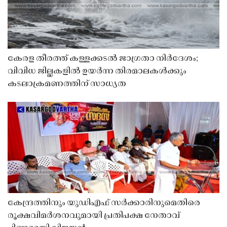
കേരള തീരത്ത് കള്ളക്കടൽ ജാഗ്രതാ നിർദേശം;
വിവിധ ജില്ലകളിൽ ഉയർന്ന തിരമാലകൾക്കും
കടലാക്രമണത്തിന് സാധ്യത
കേന്ദ്രത്തിനും യുഡിഎഫ് സർക്കാരിനുമെതിരെ
രൂക്ഷവിമർശനവുമായി പ്രതിപക്ഷ നേതാവ്