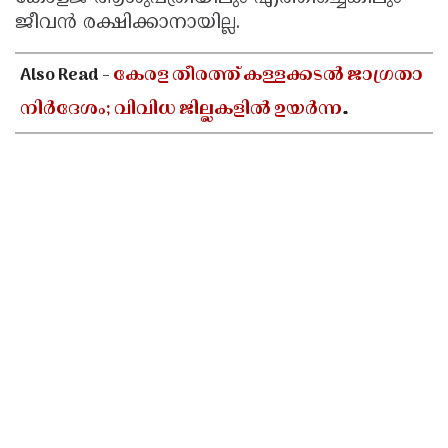
ജീവന്‍ രക്ഷിക്കാനായില്ല.
Updates
Assembly
Kerala
Polls
Local
Look
Also Read -
കേരള തീരത്ത് കള്ളക്കടൽ ജാഗ്രതാ
Body
Back
നിർദേശം; വിവിധ ജില്ലകളിൽ ഉയർന്ന
Election
2025
തിരമാലകൾക്കും കടലാക്രമണത്തിന്
സാധ്യത