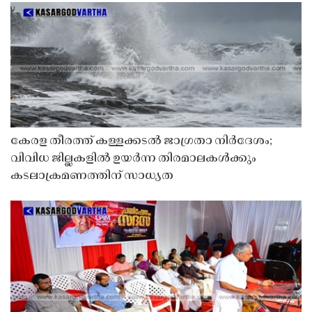
കേരള തീരത്ത് കള്ളക്കടൽ ജാഗ്രതാ നിർദേശം;
വിവിധ ജില്ലകളിൽ ഉയർന്ന തിരമാലകൾക്കും
കടലാക്രമണത്തിന് സാധ്യത