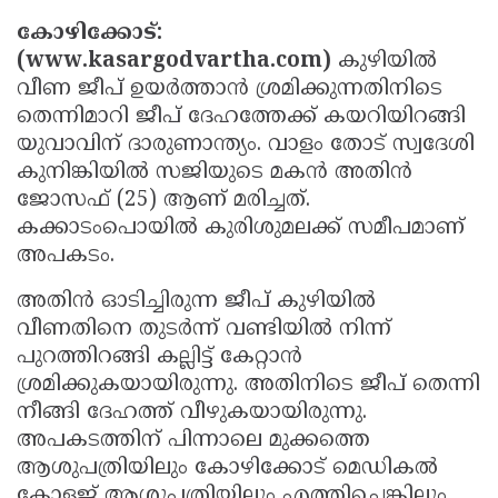
Election
Maha
കോഴിക്കോട്:
Shivarathri
International
(www.kasargodvartha.com)
കുഴിയില്‍
വീണ ജീപ് ഉയര്‍ത്താന്‍ ശ്രമിക്കുന്നതിനിടെ
Women's
Anti-
തെന്നിമാറി ജീപ് ദേഹത്തേക്ക് കയറിയിറങ്ങി
Day
Drug
Attukal
യുവാവിന് ദാരുണാന്ത്യം. വാളം തോട് സ്വദേശി
Campaign
Pongala
Holi
കുനിങ്കിയില്‍ സജിയുടെ മകന്‍ അതിന്‍
ജോസഫ് (25) ആണ് മരിച്ചത്.
2025
2025
IPL
കക്കാടംപൊയില്‍ കുരിശുമലക്ക് സമീപമാണ്
2025
Eid
അപകടം.
Al-
Waqf
അതിന്‍ ഓടിച്ചിരുന്ന ജീപ് കുഴിയില്‍
Fitr
വീണതിനെ തുടര്‍ന്ന് വണ്ടിയില്‍ നിന്ന്
Bill
Vishu
പുറത്തിറങ്ങി കല്ലിട്ട് കേറ്റാന്‍
2025
Controversy
Festival
Good
ശ്രമിക്കുകയായിരുന്നു. അതിനിടെ ജീപ് തെന്നി
2025
Friday
Easter
നീങ്ങി ദേഹത്ത് വീഴുകയായിരുന്നു.
അപകടത്തിന് പിന്നാലെ മുക്കത്തെ
Observance
Sunday
By-
ആശുപത്രിയിലും കോഴിക്കോട് മെഡികല്‍
2025
2025
Election
Bihar
കോളജ് ആശുപത്രിയിലും എത്തിച്ചെങ്കിലും