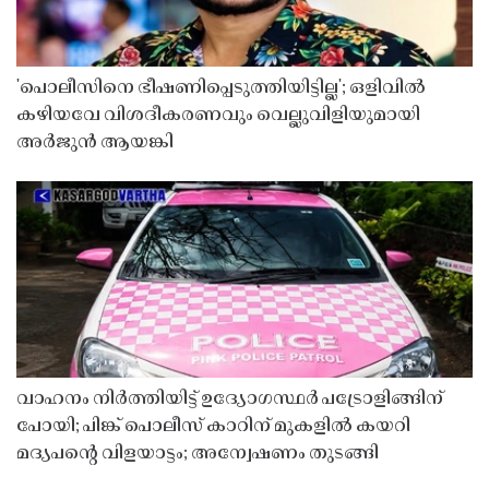
'പൊലീസിനെ ഭീഷണിപ്പെടുത്തിയിട്ടില്ല'; ഒളിവിൽ
കഴിയവേ വിശദീകരണവും വെല്ലുവിളിയുമായി
അർജുൻ ആയങ്കി
വാഹനം നിർത്തിയിട്ട് ഉദ്യോഗസ്ഥർ പട്രോളിങ്ങിന്
പോയി; പിങ്ക് പൊലീസ് കാറിന് മുകളിൽ കയറി
മദ്യപൻ്റെ വിളയാട്ടം; അന്വേഷണം തുടങ്ങി