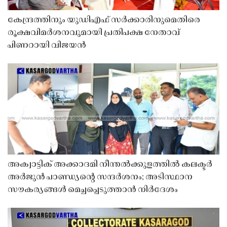
കേന്ദ്രത്തിനും യുഡിഎഫ് സർക്കാരിനുമെതിരെ
രൂക്ഷവിമർശനവുമായി പ്രതിപക്ഷ നേതാവ്
പിണറായി വിജയൻ
അക്വാട്ടിക് അക്കാദമി നീന്തൽക്കുളത്തിൽ കലക്ടർ
അർജുൻ പാണ്ഡ്യൻ്റെ സന്ദർശനം; അടിസ്ഥാന
സൗകര്യങ്ങൾ മെച്ചപ്പെടുത്താൻ നിർദേശം