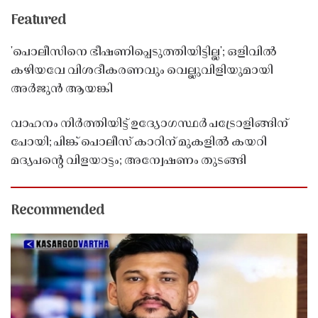
Featured
'പൊലീസിനെ ഭീഷണിപ്പെടുത്തിയിട്ടില്ല'; ഒളിവിൽ
കഴിയവേ വിശദീകരണവും വെല്ലുവിളിയുമായി
അർജുൻ ആയങ്കി
വാഹനം നിർത്തിയിട്ട് ഉദ്യോഗസ്ഥർ പട്രോളിങ്ങിന്
പോയി; പിങ്ക് പൊലീസ് കാറിന് മുകളിൽ കയറി
മദ്യപൻ്റെ വിളയാട്ടം; അന്വേഷണം തുടങ്ങി
Recommended