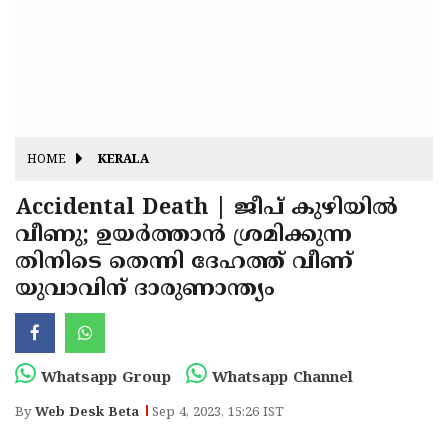
Fitr
May
Day
Eid
Al
Independence
Ad'ha
Day
Onam
HOME
KERALA
J&K
State
Accidental Death | ജീപ് കുഴിയില്‍
Haryana
വീണു; ഉയര്‍ത്താന്‍ ശ്രമിക്കുന്ന
Assembly
State
Diwali
തിനിടെ തെന്നി ദേഹത്ത് വീണ്
Elections
Assembly
Christmas
യുവാവിന് ദാരുണാന്ത്യം
Elections
New-
Year
Republic
Whatsapp Group
Whatsapp Channel
Day
Budget
By
Web Desk Beta
Sep 4, 2023, 15:26 IST
Delhi