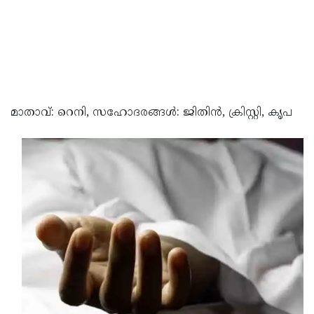
മാതാവ്: റെനി, സഹോദരങ്ങള്‍: ജിതിന്‍, ക്രിസ്റ്റി, കൃപ