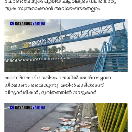
ഫോൺപേയുടെ പുതിയ ഫീച്ചറിലൂടെ വലിയൊരു
തുക സ്വന്തമാക്കാൻ അറിയേണ്ടതെല്ലാം
കാസർകോട് ദേശീയപാതയിൽ മേൽനടപ്പാത
നിർമാണം വൈകുന്നു; മതിൽ ചാടിക്കടന്ന്
വിദ്യാർഥികൾ, ദുരിതത്തിൽ നാട്ടുകാർ