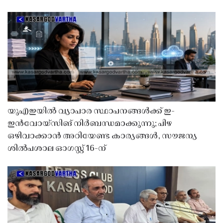
യുഎഇയിൽ വ്യാപാര സ്ഥാപനങ്ങൾക്ക് ഇ-
ഇൻവോയ്സിങ് നിർബന്ധമാക്കുന്നു; പിഴ
ഒഴിവാക്കാൻ അറിയേണ്ട കാര്യങ്ങൾ, സൗജന്യ
ശിൽപശാല ഓഗസ്റ്റ് 16-ന്