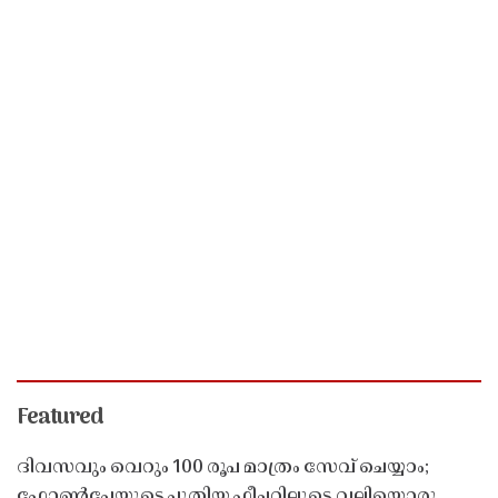
Featured
ദിവസവും വെറും 100 രൂപ മാത്രം സേവ് ചെയ്യാം;
ഫോൺപേയുടെ പുതിയ ഫീച്ചറിലൂടെ വലിയൊരു