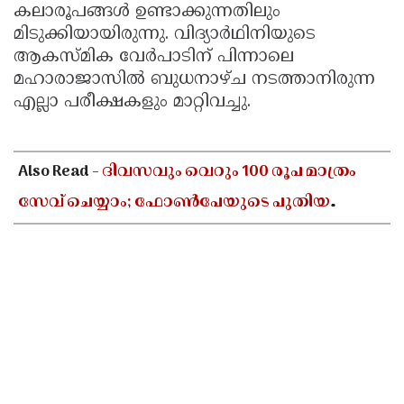
കലാരൂപങ്ങള്‍ ഉണ്ടാക്കുന്നതിലും
മിടുക്കിയായിരുന്നു. വിദ്യാര്‍ഥിനിയുടെ
ആകസ്മിക വേര്‍പാടിന് പിന്നാലെ
മഹാരാജാസില്‍ ബുധനാഴ്ച നടത്താനിരുന്ന
എല്ലാ പരീക്ഷകളും മാറ്റിവച്ചു.
Also Read -
ദിവസവും വെറും 100 രൂപ മാത്രം
സേവ് ചെയ്യാം; ഫോൺപേയുടെ പുതിയ
ഫീച്ചറിലൂടെ വലിയൊരു തുക സ്വന്തമാക്കാൻ
അറിയേണ്ടതെല്ലാം