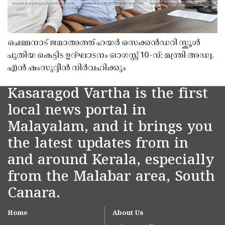
ചെമ്മനാട് ജമാഅത്ത് ഹയർ സെക്കൻഡറി സ്കൂൾ
പുതിയ കെട്ടിട ഉദ്ഘാടനം ഓഗസ്റ്റ് 10-ന്; മന്ത്രി അഡ്വ.
എൻ ഷംസുദ്ദീൻ നിർവഹിക്കും
Kasaragod Vartha is the first
local news portal in
Malayalam, and it brings you
the latest updates from in
and around Kerala, especially
from the Malabar area, South
Canara.
Home
About Us