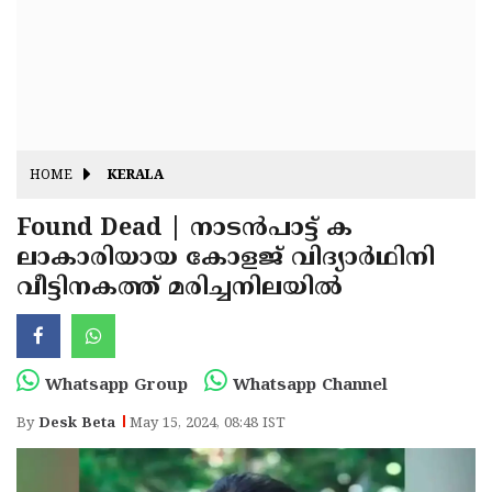
Fitr
May
Day
Eid
Al
Independence
Ad'ha
Day
Onam
HOME
KERALA
J&K
State
Found Dead | നാടന്‍പാട്ട് ക
Haryana
ലാകാരിയായ കോളജ് വിദ്യാര്‍ഥിനി
Assembly
State
Diwali
വീട്ടിനകത്ത് മരിച്ചനിലയില്‍
Elections
Assembly
Christmas
Elections
New-
Year
Republic
Whatsapp Group
Whatsapp Channel
Day
Budget
By
Desk Beta
May 15, 2024, 08:48 IST
Delhi