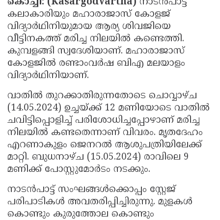
കൊച്ചി: (KasargodVartha)
നാടന്‍പാട്ട്
Updates
Assembly
കലാകാരിയും മഹാരാജാസ് കോളജ്
Kerala
വിദ്യാര്‍ഥിനിയുമായ ആര്യ ശിവജിയെ
Polls
Local
Look
വീട്ടിനകത്ത് മരിച്ച നിലയില്‍ കണ്ടെത്തി.
Body
Back
കുമ്പളങ്ങി സ്വദേശിയാണ്. മഹാരാജാസ്
കോളജില്‍ രണ്ടാംവര്‍ഷ ബിഎ മലയാളം
Election
2025
വിദ്യാര്‍ഥിനിയാണ്.
വാതില്‍ തുറക്കാതിരുന്നതോടെ ചൊവ്വാഴ്ച
(14.05.2024) ഉച്ചയ്ക്ക് 12 മണിയോടെ വാതില്‍
ചവിട്ടിപ്പൊളിച്ച് പരിശോധിച്ചപ്പോഴാണ് മരിച്ച
നിലയില്‍ കണ്ടതെന്നാണ് വിവരം. മൃതദേഹം
എറണാകുളം ജെനറല്‍ ആശുപത്രിയിലേക്ക്
മാറ്റി. ബുധനാഴ്ച (15.05.2024) രാവിലെ 9
മണിക്ക് പോസ്റ്റുമോര്‍ടം നടക്കും.
നാടന്‍പാട്ട് സംഘങ്ങള്‍ക്കൊപ്പം സ്റ്റേജ്
പരിപാടികള്‍ അവതരിപ്പിച്ചിരുന്നു. മുളകള്‍
കൊണ്ടും കുരുത്തോല കൊണ്ടും