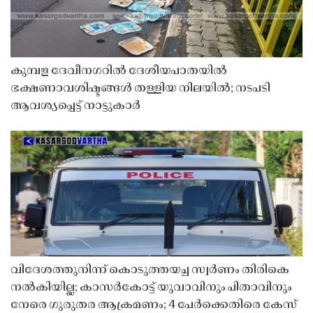
കുമ്പള ദേവീനഗറിൽ ദേശീയപാതയിൽ
ഭക്ഷണാവശിഷ്ടങ്ങൾ തള്ളിയ നിലയിൽ; നടപടി
ആവശ്യപ്പെട്ട് നാട്ടുകാർ
വിദേശത്തുനിന്ന് കൊടുത്തയച്ച സ്വർണം തിരികെ
നൽകിയില്ല; കാസർകോട്ട് യുവാവിനും പിതാവിനും
നേരെ ഗുരുതര ആക്രമണം; 4 പേർക്കെതിരെ കേസ്