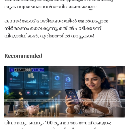
തുക സ്വന്തമാക്കാൻ അറിയേണ്ടതെല്ലാം
കാസർകോട് ദേശീയപാതയിൽ മേൽനടപ്പാത
നിർമാണം വൈകുന്നു; മതിൽ ചാടിക്കടന്ന്
വിദ്യാർഥികൾ, ദുരിതത്തിൽ നാട്ടുകാർ
Recommended
ദിവസവും വെറും 100 രൂപ മാത്രം സേവ് ചെയ്യാം;