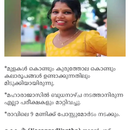
Election
Maha
Shivarathri
International
Women's
Anti-
Day
Drug
Attukal
Campaign
Pongala
Holi
2025
2025
IPL
2025
Eid
*മുളകള്‍ കൊണ്ടും കുരുത്തോല കൊണ്ടും
Al-
Waqf
കലാരൂപങ്ങള്‍ ഉണ്ടാക്കുന്നതിലും
മിടുക്കിയായിരുന്നു.
Fitr
Bill
Vishu
2025
*മഹാരാജാസില്‍ ബുധനാഴ്ച നടത്താനിരുന്ന
Controversy
Festival
Good
എല്ലാ പരീക്ഷകളും മാറ്റിവച്ചു.
2025
Friday
Easter
*രാവിലെ 9 മണിക്ക് പോസ്റ്റുമോര്‍ടം നടക്കും.
Observance
Sunday
By-
2025
2025
Election
Bihar