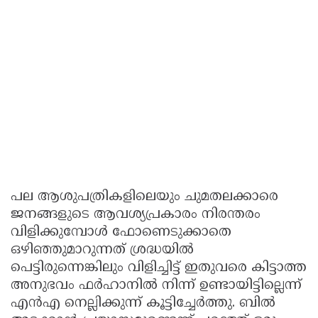
പല ആശുപത്രികളിലെയും ചുമതലക്കാരെ
ജനങ്ങളുടെ ആവശ്യപ്രകാരം നിരന്തരം
വിളിക്കുമ്പോൾ ഫോണെടുക്കാതെ
ഒഴിഞ്ഞുമാറുന്നത് ശ്രദ്ധയിൽ
പെട്ടിരുന്നെങ്കിലും വിളിച്ചിട്ട് ഇതുവരെ കിട്ടാത്ത
അനുഭവം ഫർഹാനിൽ നിന്ന് ഉണ്ടായിട്ടില്ലെന്ന്
എൻഎ നെല്ലിക്കുന്ന് കൂട്ടിച്ചേർത്തു. ബിൽ