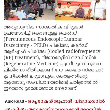
അത്യാധുനിക സാങ്കേതിക വിദ്യകൾ
ഉപയോഗിച്ച് കൊണ്ടുള്ള പെൽഡ്
(Percutaneous Endoscopic Lumbar
Discectomy - PELD) ചികിത്സ, കൂൾഡ്
ആർഎഫ് ചികിത്സ (Cooled radiofrequency
(RF) treatment), റീജനറേറ്റീവ് മെഡിസിൻ
(Regenerative Medicine) എന്നീ മൂന്ന് നൂതന
ചികിത്സാ രീതികളാണ് ഡേ കെയർ സ്പൈൻ
ക്ലിനിക്കിൽ ലഭ്യമാവുക. കേരളത്തിന്റെ
ആരോഗ്യ സംവിധാനത്തിന്റെ ചരിത്രത്തിൽ
ഇതൊരു ശ്രദ്ധേയമായ നേട്ടമാണ്.
Also Read -
ഓപ്പറേഷൻ തൂഫാൻ; വിദ്യാനഗറിൽ
എംഡിഎംഎയുമായി 3 യുവാക്കൾ അറസ്റ്റിൽ