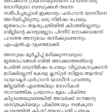
അടക്കാൻ പ്രയാസമുണ്ടെന്ന് പറഞ്ഞ് ഒരു
രോഗിയുടെ ബന്ധുക്കൾ തന്നെ
സമീപിച്ചപ്പോൾ ഇക്കാര്യം ഫർഹാൻ യാസീനെ
അറിയിച്ചിരുന്നു. ഒരു നിമിഷം പോലും
മൃതദേഹം ആശുപത്രിയിൽ കിടത്തില്ലെന്നും
ബില്ലിന്റെ കാര്യമെല്ലാം പിന്നീട് നോക്കാമെന്ന്
പറഞ്ഞ അനുഭവം തനിക്കുണ്ടെന്നും
എംഎൽഎ വ്യക്തമാക്കി.
അസുഖം മൂർച്ഛിച്ച് മരിക്കുന്നവരുടെ
മൃതദേഹങ്ങൾ ബിൽ അടക്കാത്തതിന്റെ
പേരിൽ ഒരുനിമിഷം പോലും വിട്ടുകൊടുക്കാൻ
മടിക്കില്ലെന്ന് കേരള ക്ലസ്‌റ്റർ സിഇഒ ആൻഡ്
ഡയറക്ടർ ഫർഹാൻ യാസീൻ പറഞ്ഞു.
ജില്ലയിൽ ഏതെങ്കിലും രോഗികൾ
സാമ്പത്തിക പ്രയാസം മൂലം ചികിത്സ
കിട്ടാതെയുണ്ടെങ്കിൽ അവർക്ക് സൗജന്യ
ശസ്ത്രക്രിയയും ചികിത്സയും നൽകുന്ന
കാര്യത്തിൽ കിംസ് ആശുപത്രി പ്രത്യക