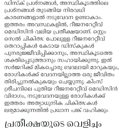
ഡിസ്ക് പ്രശ്നങ്ങൾ, അസ്ഥികൂടത്തിലെ
പ്രശ്നങ്ങൾ തുടങ്ങിയ നിരവധി
കാരണങ്ങളാൽ നടുവേദന ഉണ്ടാകാം.
ഇത്തരം അവസ്ഥകളിൽ, റീജനറേറ്റീവ്
മെഡിസിൻ വലിയ പ്രതീക്ഷയാണ്. സ്റ്റെം
സെൽ ചികിത്സ പോലുള്ള റീജനറേറ്റീവ്
തെറാപ്പികൾ കേടായ ഡിസ്കുകൾ
പുനരുജ്ജീവിപ്പിക്കാനും, അസ്ഥികൂടത്തെ
ശക്തിപ്പെടുത്താനും സഹായിക്കുന്നു. ഇത്
സർജറിക്ക് മികച്ചൊരു ബദലായി മാറുകയും,
രോഗികൾക്ക് വേദനയില്ലാത്ത ഒരു ജീവിതം
തിരിച്ചുനൽകുകയും ചെയ്യുന്നു. കിംസ്
ശ്രീചന്ദിലെ പുതിയ റീജനറേറ്റീവ് മെഡിസിൻ
വിഭാഗം, നടുവേദനയുള്ള രോഗികൾക്ക്
ഇത്തരം അത്യാധുനിക ചികിത്സകൾ
ലഭ്യമാക്കുന്നതിൽ പ്രധാന പങ്ക് വഹിക്കും
പ്രതീക്ഷയുടെ വെളിച്ചം