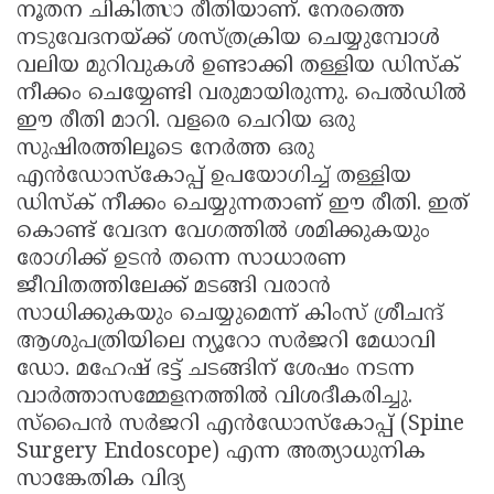
നൂതന ചികിത്സാ രീതിയാണ്. നേരത്തെ
നടുവേദനയ്ക്ക് ശസ്ത്രക്രിയ ചെയ്യുമ്പോൾ
വലിയ മുറിവുകൾ ഉണ്ടാക്കി തള്ളിയ ഡിസ്ക്
നീക്കം ചെയ്യേണ്ടി വരുമായിരുന്നു. പെൽഡിൽ
ഈ രീതി മാറി. വളരെ ചെറിയ ഒരു
സുഷിരത്തിലൂടെ നേർത്ത ഒരു
എൻഡോസ്കോപ്പ് ഉപയോഗിച്ച് തള്ളിയ
ഡിസ്ക് നീക്കം ചെയ്യുന്നതാണ് ഈ രീതി. ഇത്
കൊണ്ട് വേദന വേഗത്തിൽ ശമിക്കുകയും
രോഗിക്ക് ഉടൻ തന്നെ സാധാരണ
ജീവിതത്തിലേക്ക് മടങ്ങി വരാൻ
സാധിക്കുകയും ചെയ്യുമെന്ന് കിംസ് ശ്രീചന്ദ്
ആശുപത്രിയിലെ ന്യൂറോ സർജറി മേധാവി
ഡോ. മഹേഷ് ഭട്ട് ചടങ്ങിന് ശേഷം നടന്ന
വാർത്താസമ്മേളനത്തിൽ വിശദീകരിച്ചു.
സ്പൈൻ സർജറി എൻഡോസ്കോപ്പ് (Spine
Surgery Endoscope) എന്ന അത്യാധുനിക
സാങ്കേതിക വിദ്യ