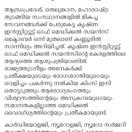
ആന്ധ്രപ്രദേശ്, തെലുങ്കാന, മഹാരാഷ്ട്ര
തുടങ്ങിയ സംസ്ഥാനങ്ങളിൽ മികച്ച
സേവനങ്ങൾക്ക് പേരുകേട്ട കൃഷ്ണ
ഇൻസ്റ്റിറ്റ്യൂട്ട് ഓഫ് മെഡിക്കൽ സയൻസ്
ഒക്ടോബർ ഒന്ന് മുതലാണ് കണ്ണൂരിൽ
സാന്നിധ്യം അറിയിച്ചത്. കൃഷ്ണ ഇൻസ്റ്റിറ്റ്യൂട്ട്
ഓഫ് മെഡിക്കൽ സയൻസിന്റെ കേരളത്തിലെ
ആദ്യത്തെ ആശുപത്രിയാണിത്.
രാജ്യത്തുടനീളം അനേകർക്ക്
പ്രതീക്ഷയുടെയും രോഗശാന്തിയുടെയും
വെളിച്ചം പകർന്നു നൽകിയ കിംസ് ഇനി
തൊട്ടടുത്തും ആരോഗ്യരംഗത്തും
വിശ്വാസത്തിന്റെയും അനുകമ്പയുടെയും
സമാനതകളില്ലാത്ത മെഡിക്കൽ
വൈദഗ്ധ്യത്തിന്റെയും പ്രതീകമായുണ്ട്.
കാർഡിയോളജി, ന്യൂറോളജി, ന്യൂറോ സർജറി