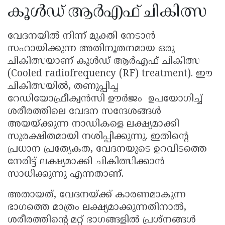
കൂൾഡ് ആർഎഫ് ചികിത്സ
വേദനയിൽ നിന്ന് മുക്തി നേടാൻ
സഹായിക്കുന്ന അതിനൂതനമായ ഒരു
ചികിത്സയാണ് കൂൾഡ് ആർഎഫ് ചികിത്സ
(Cooled radiofrequency (RF) treatment). ഈ
ചികിത്സയിൽ, തണുപ്പിച്ച
റേഡിയോഫ്രീക്വൻസി ഊർജം ഉപയോഗിച്ച്
ശരീരത്തിലെ വേദന സന്ദേശങ്ങൾ
അയയ്ക്കുന്ന നാഡികളെ ലക്ഷ്യമാക്കി
സുരക്ഷിതമായി നശിപ്പിക്കുന്നു. ഇതിന്റെ
പ്രധാന പ്രത്യേകത, വേദനയുടെ ഉറവിടത്തെ
നേരിട്ട് ലക്ഷ്യമാക്കി ചികിത്സിക്കാൻ
സാധിക്കുന്നു എന്നതാണ്.
അതായത്, വേദനയ്ക്ക് കാരണമാകുന്ന
ഭാഗത്തെ മാത്രം ലക്ഷ്യമാക്കുന്നതിനാൽ,
ശരീരത്തിന്റെ മറ്റ് ഭാഗങ്ങളിൽ പ്രശ്‌നങ്ങൾ