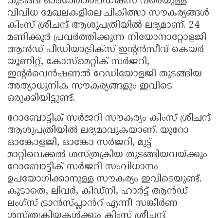
തുടങ്ങി ഓർത്തോപെഡിക്സ് വരെയുള്ള
വിവിധ മേഖലകളിലെ ചികിത്സാ സൗകര്യങ്ങൾ
കിംസ് ശ്രീചന്ദ് ആശുപത്രിയിൽ ലഭ്യമാണ്. 24
മണിക്കൂർ പ്രവർത്തിക്കുന്ന നിയോനാറ്റോളജി
ആൻഡ് പീഡിയാട്രിക്സ് ഇന്റൻസീവ് കെയർ
യൂണിറ്റ്, കോസ്മെറ്റിക് സർജറി,
ഇന്റർവെൻഷണൽ റേഡിയോളജി തുടങ്ങിയ
അത്യാധുനിക സൗകര്യങ്ങളും ഇവിടെ
ഒരുക്കിയിട്ടുണ്ട്.
റോബോട്ടിക് സർജറി സൗകര്യം കിംസ് ശ്രീചന്ദ്
ആശുപത്രിയിൽ ലഭ്യമാവുകയാണ്. യൂറോ
ഓങ്കോളജി, ഓങ്കോ സർജറി, മുട്ട്
മാറ്റിവെക്കൽ ശസ്ത്രക്രിയ തുടങ്ങിയവയ്ക്കും
റോബോട്ടിക് സർജറി സംവിധാനം
ഉപയോഗിക്കാനുള്ള സൗകര്യം ഇവിടെയുണ്ട്.
കൂടാതെ, ലിവർ, കിഡ്നി, ഹാർട്ട് ആൻഡ്
ലംഗ്സ് ട്രാൻസ്പ്ലാൻറ് എന്നീ സങ്കീർണ
ശസ്ത്രക്രിയകൾക്കും കിംസ് ശ്രീചന്ദ്