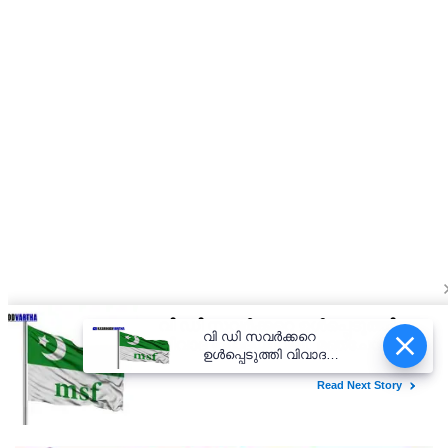
വി ഡി സവർക്കറെ
ഉൾപ്പെടുത്തി വിവാദ
ചോദ്യാവലി; മഞ്ചേശ്വരം
എഇഒ ആർഎസ്എസ്
ദാസ്യവേല
അവസാനിപ്പിക്കണമെന്ന്
എംഎസ്എഫ്