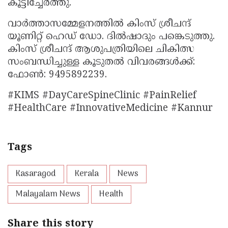
കൂട്ടിച്ചേർത്തു.
വാർത്താസമ്മേളനത്തിൽ കിംസ് ശ്രീചന്ദ്
യൂണിറ്റ് ഹെഡ് ഡോ. ദിൽഷാദും പങ്കെടുത്തു.
കിംസ് ശ്രീചന്ദ് ആശുപത്രിയിലെ ചികിത്സ
സംബന്ധിച്ചുള്ള കൂടുതൽ വിവരങ്ങൾക്ക്:
ഫോൺ: 9495892239.
#KIMS #DayCareSpineClinic #PainRelief
#HealthCare #InnovativeMedicine #Kannur
Tags
Kasaragod
Kerala
News
Malayalam News
Health
Share this story