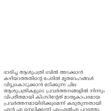
ഭാരിച്ച ആശുപത്രി ബിൽ അടക്കാൻ
കഴിയാത്തതിന്റെ പേരിൽ മൃതദേഹങ്ങൾ
വിട്ടുകൊടുക്കാൻ മടിക്കുന്ന ചില
ആശുപത്രികളുടെ പ്രവർത്തനങ്ങളിൽ നിന്നും
വിപരീതമായി കിംസിന്റേത് മാതൃകാപരമായ
പ്രവർത്തനമായിരിക്കുമെന്ന് കരുതുന്നതായി
എൻ എ നെല്ലിക്കുന്ന് എംഎൽഎ പറഞ്ഞു.