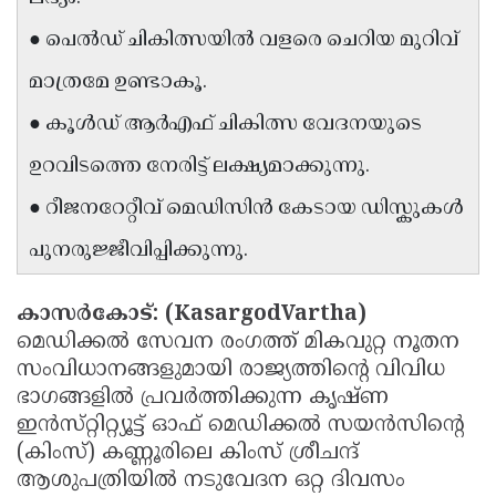
Updates
Assembly
Kerala
● പെൽഡ് ചികിത്സയിൽ വളരെ ചെറിയ മുറിവ്
Polls
Local
Look
മാത്രമേ ഉണ്ടാകൂ.
Body
Back
● കൂൾഡ് ആർഎഫ് ചികിത്സ വേദനയുടെ
Election
2025
ഉറവിടത്തെ നേരിട്ട് ലക്ഷ്യമാക്കുന്നു.
● റീജനറേറ്റീവ് മെഡിസിൻ കേടായ ഡിസ്കുകൾ
പുനരുജ്ജീവിപ്പിക്കുന്നു.
കാസർകോട്: (KasargodVartha)
മെഡിക്കൽ സേവന രംഗത്ത് മികവുറ്റ നൂതന
സംവിധാനങ്ങളുമായി രാജ്യത്തിൻ്റെ വിവിധ
ഭാഗങ്ങളിൽ പ്രവർത്തിക്കുന്ന കൃഷ്‌ണ
ഇൻസ്‌റ്റിറ്റ്യൂട്ട് ഓഫ് മെഡിക്കൽ സയൻസിന്റെ
(കിംസ്) കണ്ണൂരിലെ കിംസ് ശ്രീചന്ദ്
ആശുപത്രിയിൽ നടുവേദന ഒറ്റ ദിവസം