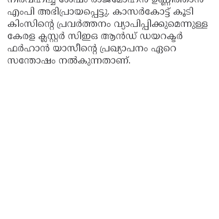
നിർവഹിച്ച ശേഷം രാജ്‌മോഹൻ ഉണ്ണിത്താൻ
എംപി അഭിപ്രായപ്പെട്ടു. കാസർകോട്ട് കൂടി
കിംസിന്റെ പ്രവർത്തനം വ്യാപിപ്പിക്കുമെന്നുള്ള
കേരള ക്ലസ്റ്റർ സിഇഒ ആൻഡ് ഡയറക്ടർ
ഫർഹാൻ യാസീന്റെ പ്രഖ്യാപനം ഏറെ
സന്തോഷം നൽകുന്നതാണ്.