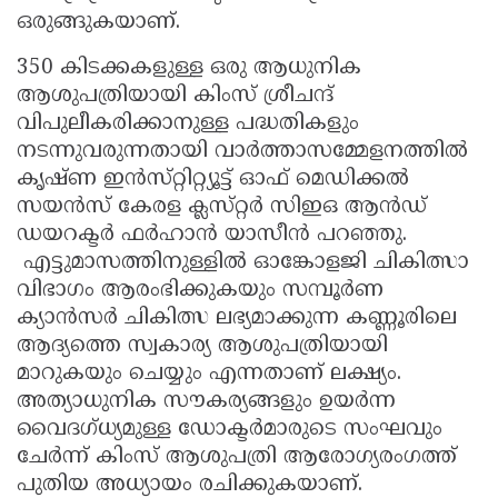
ഒരുങ്ങുകയാണ്.
350 കിടക്കകളുള്ള ഒരു ആധുനിക
ആശുപത്രിയായി കിംസ് ശ്രീചന്ദ്
വിപുലീകരിക്കാനുള്ള പദ്ധതികളും
നടന്നുവരുന്നതായി വാർത്താസമ്മേളനത്തിൽ
കൃഷ്‌ണ ഇൻസ്‌റ്റിറ്റ്യൂട്ട് ഓഫ് മെഡിക്കൽ
സയൻസ് കേരള ക്ലസ്‌റ്റർ സിഇഒ ആൻഡ്
ഡയറക്ടർ ഫർഹാൻ യാസീൻ പറഞ്ഞു.
എട്ടുമാസത്തിനുള്ളിൽ ഓങ്കോളജി ചികിത്സാ
വിഭാഗം ആരംഭിക്കുകയും സമ്പൂർണ
ക്യാൻസർ ചികിത്സ ലഭ്യമാക്കുന്ന കണ്ണൂരിലെ
ആദ്യത്തെ സ്വകാര്യ ആശുപത്രിയായി
മാറുകയും ചെയ്യും എന്നതാണ് ലക്ഷ്യം.
അത്യാധുനിക സൗകര്യങ്ങളും ഉയർന്ന
വൈദഗ്ധ്യമുള്ള ഡോക്ടർമാരുടെ സംഘവും
ചേർന്ന് കിംസ് ആശുപത്രി ആരോഗ്യരംഗത്ത്
പുതിയ അധ്യായം രചിക്കുകയാണ്.