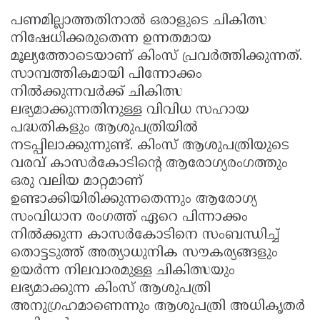
പണമില്ലാത്തതിനാൽ ഒരാളുടെ ചികിത്സ
നിഷേധിക്കരുതെന്ന ഉന്നതമായ
മൂല്യത്തോടെയാണ് കിംസ് പ്രവർത്തിക്കുന്നത്.
സാമ്പത്തികമായി പിന്നോക്കം
നിൽക്കുന്നവർക്ക് ചികിത്സ
ലഭ്യമാക്കുന്നതിനുള്ള വിവിധ സഹായ
പദ്ധതികളും ആശുപത്രിയിൽ
നടപ്പിലാക്കുന്നുണ്ട്. കിംസ് ആശുപത്രിയുടെ
വരവ് കാസർകോടിന്റെ ആരോഗ്യരംഗത്തും
ഒരു വലിയ മാറ്റമാണ്
ഉണ്ടാക്കിയിരിക്കുന്നതെന്നും ആരോഗ്യ
സംവിധാന രംഗത്ത് ഏറെ പിന്നാക്കം
നിൽക്കുന്ന കാസർകോടിനെ സംബന്ധിച്ച്
തൊട്ടടുത്ത് അത്യാധുനിക സൗകര്യങ്ങളും
ഉയർന്ന നിലവാരമുള്ള ചികിത്സയും
ലഭ്യമാക്കുന്ന കിംസ് ആശുപത്രി
അനുഗ്രഹമാണെന്നും ആശുപത്രി അധികൃതർ