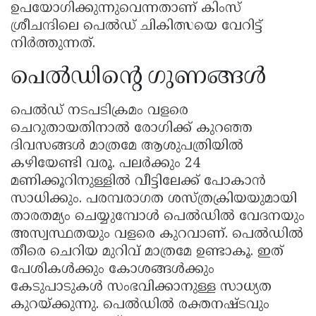
ഉപയോഗിക്കുന്നുവെന്നതാണ് കിംസ്
ശ്രീചന്ദിലെ പെൽഡ് ചികിത്സയെ വേറിട്ട്
നിർത്തുന്നത്.
പെൽഡിന്റെ ഗുണങ്ങൾ
പെൽഡ് നടപടിക്രമം വളരെ
ചെറുതായതിനാൽ രോഗിക്ക് കുറഞ്ഞ
ദിവസങ്ങൾ മാത്രമേ ആശുപത്രിയിൽ
കഴിയേണ്ടി വരൂ. പലർക്കും 24
മണിക്കൂറിനുള്ളിൽ വീട്ടിലേക്ക് പോകാൻ
സാധിക്കും. പരമ്പരാഗത ശസ്ത്രക്രിയയുമായി
താരതമ്യം ചെയ്യുമ്പോൾ പെൽഡിൽ വേദനയും
അസ്വസ്ഥതയും വളരെ കുറവാണ്. പെൽഡിൽ
തീരെ ചെറിയ മുറിവ് മാത്രമേ ഉണ്ടാകൂ. ഇത്
പേശികൾക്കും കോശങ്ങൾക്കും
കേടുപാടുകൾ സംഭവിക്കാനുള്ള സാധ്യത
കുറയ്ക്കുന്നു. പെൽഡിൽ രക്തനഷ്ടവും