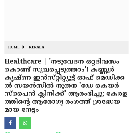
Fitr
May
Day
Eid
Al
Independence
Ad'ha
Day
Onam
HOME
KERALA
J&K
State
Healthcare | 'നടുവേദന ഒറ്റദിവസം
Haryana
കൊണ്ട് സുഖപ്പെടുത്താം'! കണ്ണൂർ
Assembly
State
Diwali
കൃഷ്‌ണ ഇൻസ്‌റ്റിറ്റ്യൂട്ട് ഓഫ് മെഡിക്ക
Elections
Assembly
Christmas
ൽ സയൻസിൽ നൂതന 'ഡേ കെയർ
Elections
സ്പൈൻ ക്ലിനിക്ക്' ആരംഭിച്ചു; കേരള
New-
ത്തിന്റെ ആരോഗ്യ രംഗത്ത് ശ്രദ്ധേയ
Year
Republic
മായ നേട്ടം
Day
Budget
Delhi