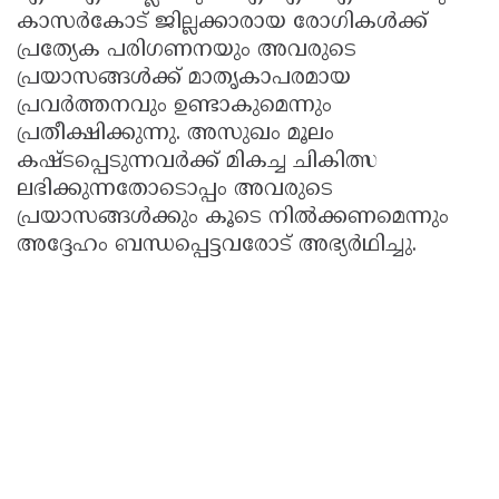
കാസർകോട് ജില്ലക്കാരായ രോഗികൾക്ക്
പ്രത്യേക പരിഗണനയും അവരുടെ
പ്രയാസങ്ങൾക്ക് മാതൃകാപരമായ
പ്രവർത്തനവും ഉണ്ടാകുമെന്നും
പ്രതീക്ഷിക്കുന്നു. അസുഖം മൂലം
കഷ്ടപ്പെടുന്നവർക്ക് മികച്ച ചികിത്സ
ലഭിക്കുന്നതോടൊപ്പം അവരുടെ
പ്രയാസങ്ങൾക്കും കൂടെ നിൽക്കണമെന്നും
അദ്ദേഹം ബന്ധപ്പെട്ടവരോട് അഭ്യർഥിച്ചു.