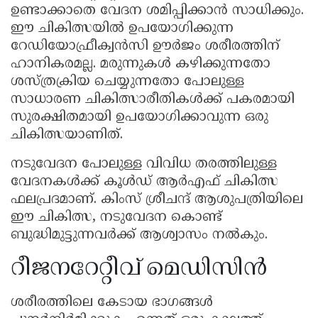
ഉണ്ടാക്കാതെ വേദന ശമിപ്പിക്കാൻ സാധിക്കും.
ഈ ചികിത്സയിൽ ഉപയോഗിക്കുന്ന
റേഡിയോഫ്രീക്വൻസി ഊർജം ശരീരത്തിന്
ഹാനികരമല്ല. മരുന്നുകൾ കഴിക്കുന്നതോ
ശസ്ത്രക്രിയ ചെയ്യുന്നതോ പോലുള്ള
സാധാരണ ചികിത്സാരീതികൾക്ക് പകരമായി
സുരക്ഷിതമായി ഉപയോഗിക്കാവുന്ന ഒരു
ചികിത്സയാണിത്.
നടുവേദന പോലുള്ള വിവിധ തരത്തിലുള്ള
വേദനകൾക്ക് കൂൾഡ് ആർഎഫ് ചികിത്സ
ഫലപ്രദമാണ്. കിംസ് ശ്രീചന്ദ് ആശുപത്രിയിലെ
ഈ ചികിത്സ, നടുവേദന കൊണ്ട്
ബുദ്ധിമുട്ടുന്നവർക്ക് ആശ്വാസം നൽകും.
റീജനറേറ്റീവ് മെഡിസിൻ
ശരീരത്തിലെ കേടായ ഭാഗങ്ങൾ