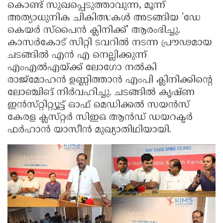
കൊണ്ട് സുഖപ്പെടുത്താവുന്ന, മൂന്ന്
അത്യാധുനിക ചികിത്സകൾ അടങ്ങിയ 'ഡേ
കെയർ സ്പൈൻ ക്ലിനിക്ക്' ആരംഭിച്ചു.
കാസർകോട് സിറ്റി ടവറിൽ നടന്ന പ്രൗഢമായ
ചടങ്ങിൽ എൻ എ നെല്ലിക്കുന്ന്
എംഎൽഎയ്ക്ക് ലോഗോ നൽകി
രാജ്‌മോഹൻ ഉണ്ണിത്താൻ എംപി ക്ലിനിക്കിന്റെ
ലോഞ്ചിങ് നിർവഹിച്ചു. ചടങ്ങിൽ കൃഷ്‌ണ
ഇൻസ്‌റ്റിറ്റ്യൂട്ട് ഓഫ് മെഡിക്കൽ സയൻസ്
കേരള ക്ലസ്‌റ്റർ സിഇഒ ആൻഡ് ഡയറക്ടർ
ഫർഹാൻ യാസീൻ മുഖ്യാതിഥിയായി.