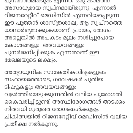
പുനർനിർമിക്കുക എന്നത് ഒരു കാലത്ത്
അസാധ്യമായ സ്വപ്നമായിരുന്നു. എന്നാൽ
റീജനറേറ്റീവ് മെഡിസിൻ എന്നറിയപ്പെടുന്ന
ഈ പുത്തൻ ശാസ്ത്രശാഖ, ആ സ്വപ്നത്തെ
യാഥാർഥ്യമാക്കുകയാണ്. പ്രായം, രോഗം
അല്ലെങ്കിൽ അപകടം മൂലം നശിച്ചുപോയ
കോശങ്ങളും അവയവങ്ങളും
പുനർജനിപ്പിക്കുക എന്നതാണ് ഈ
മേഖലയുടെ ലക്ഷ്യം.
അത്യാധുനിക സാങ്കേതികവിദ്യകളുടെ
സഹായത്തോടെ, ഗവേഷകർ പുതിയ
ടിഷ്യൂകളും അവയവങ്ങളും
വളർത്തിയെടുക്കുന്നതിൽ വലിയ പുരോഗതി
കൈവരിച്ചിട്ടുണ്ട്. അസ്ഥിരോഗങ്ങൾ അടക്കം
നിരവധി ഗുരുതര രോഗങ്ങൾക്കുള്ള
ചികിത്സയിൽ റീജനറേറ്റീവ് മെഡിസിൻ വലിയ
പ്രതീക്ഷ നൽകുന്നു.