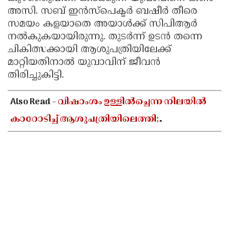
അസി. സബ് ഇന്‍സ്പെക്ടര്‍ ബഷീര്‍ തീരെ
സമയം കളയാതെ അയാള്‍ക്ക് സിപിആര്‍
നല്‍കുകയായിരുന്നു. തുടര്‍ന്ന് ഉടന്‍ തന്നെ
ചികിത്സക്കായി ആശുപത്രിയിലേക്ക്
മാറ്റിയതിനാല്‍ യുവാവിന് ജീവന്‍
തിരിച്ചുകിട്ടി.
Also Read -
വിഷാംശം ഉള്ളിൽച്ചെന്ന നിലയിൽ
കാറോടിച്ച് ആശുപത്രിയിലെത്തി;
കളക്ടറേറ്റിലെ യുഡി ക്ലർക്കിൻ്റെ നില അതീവ
ഗുരുതരം