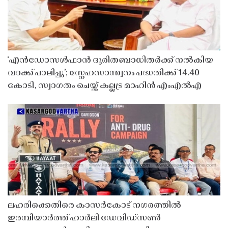
‘എൻഡോസൾഫാൻ ദുരിതബാധിതർക്ക് നൽകിയ
വാക്ക് പാലിച്ചു’; സ്നേഹസാന്ത്വനം പദ്ധതിക്ക് 14.40
കോടി, സ്വാഗതം ചെയ്ത് കല്ലട്ര മാഹിൻ എംഎൽഎ
ലഹരിക്കെതിരെ കാസർകോട് നഗരത്തിൽ
ഇരമ്പിയാർത്ത് ഹാർലി ഡേവിഡ്‌സൺ