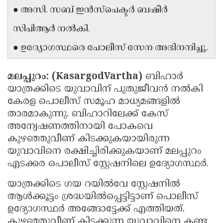
● അസി. സബ് ഇൻസ്‌പെക്ടർ ബഷീർ
Updates
Assembly
Kerala
സിപിആർ നൽകി.
Polls
Local
Look
● ഉദ്യോഗസ്ഥരെ പോലീസ് സേന അഭിനന്ദിച്ചു.
Body
Back
Election
2025
മലപ്പുറം: (KasargodVartha)
ബിഹാര്‍
യാത്രക്കിടെ യുവാവിന് പുതുജീവന്‍ നല്‍കി
കേരള പൊലീസ് സമൂഹ മാധ്യമങ്ങളില്‍
താരമാകുന്നു. ബിഹാറിലേക്ക് കേസ്
അന്വേഷണത്തിനായി പോകവെ
കുഴഞ്ഞുവീണ് കിടക്കുകയായിരുന്ന
യുവാവിനെ രക്ഷിച്ചിരിക്കുകയാണ് മലപ്പുറം
എടക്കര പൊലീസ് സ്റ്റേഷനിലെ ഉദ്യോഗസ്ഥര്‍.
യാത്രക്കിടെ ഗയ റയില്‍വേ സ്റ്റേഷനില്‍
ആള്‍ക്കൂട്ടം ശ്രദ്ധയില്‍പ്പെട്ടിട്ടാണ് പൊലീസ്
ഉദ്യോഗസ്ഥര്‍ അങ്ങോട്ടേക്ക് എത്തിയത്.
കുഴഞ്ഞുവീണ് കിടക്കുന്ന യുവാവിനെ കണ്ട