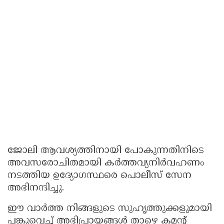
ജോലി ആവശ്യത്തിനായി പോകുന്നതിനിടെ
അവസരോചിതമായി കര്‍ത്തവ്യനിര്‍വഹണം
നടത്തിയ ഉദ്യോഗസ്ഥരെ പൊലീസ് സേന
അഭിനന്ദിച്ചു.
ഈ വാർത്ത നിങ്ങളുടെ സുഹൃത്തുക്കളുമായി
പങ്കുവെച്ച് അഭിപ്രായങ്ങൾ താഴെ കമന്റ്