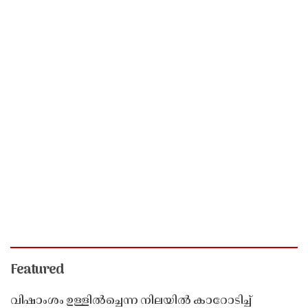
Featured
വിഷാംശം ഉള്ളിൽച്ചെന്ന നിലയിൽ കാറോടിച്ച്