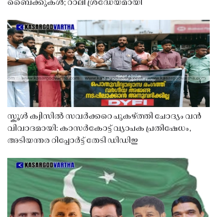
ബൈക്കുകൾ; റാലി ശ്രദ്ധേയമായി
സ്കൂൾ ക്വിസിൽ സവർക്കറെ പുകഴ്ത്തി ചോദ്യം വൻ
വിവാദമായി: കാസർകോട്ട് വ്യാപക പ്രതിഷേധം,
അടിയന്തര റിപ്പോർട്ട് തേടി ഡിഡിഇ