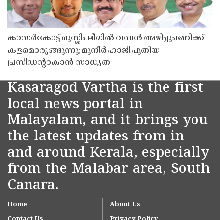
കാസർകോട്ട് മുസ്ലിം ലീഗിൽ വമ്പൻ അഴിച്ചുപണിക്ക്
കളമൊരുങ്ങുന്നു; മുനീർ ഹാജി പുതിയ
പ്രസിഡൻ്റാകാൻ സാധ്യത
Kasaragod Vartha is the first
local news portal in
Malayalam, and it brings you
the latest updates from in
and around Kerala, especially
from the Malabar area, South
Canara.
Home
About Us
Contact Us
Privacy Policy