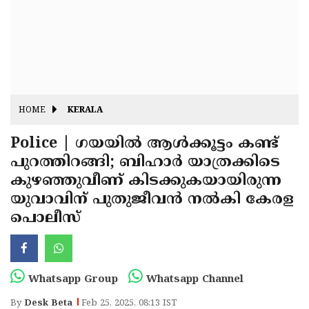
Fitr
May
Day
Eid
Al
Independence
Ad'ha
Day
Onam
HOME
KERALA
J&K
State
Police | ഗയയില്‍ ആള്‍ക്കൂട്ടം കണ്ട്
Haryana
പുറത്തിറങ്ങി; ബിഹാര്‍ യാത്രക്കിടെ
Assembly
State
Diwali
കുഴഞ്ഞുവീണ് കിടക്കുകയായിരുന്ന
Elections
Assembly
Christmas
യുവാവിന് പുതുജീവന്‍ നല്‍കി കേരള
Elections
പൊലീസ്
New-
Year
Republic
Day
Budget
Whatsapp Group
Whatsapp Channel
Delhi
By
Desk Beta
Feb 25, 2025, 08:13 IST