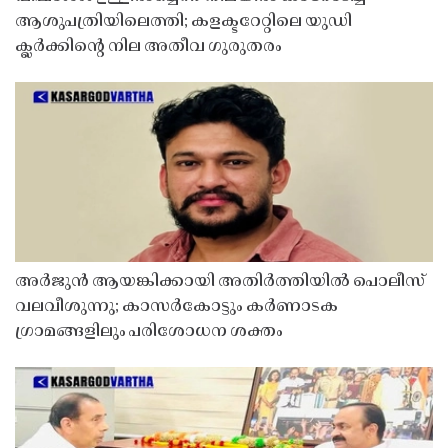
ആശുപത്രിയിലെത്തി; കളക്ടറേറ്റിലെ യുഡി
ക്ലർക്കിൻ്റെ നില അതീവ ഗുരുതരം
അർജുൻ ആയങ്കിക്കായി അതിർത്തിയിൽ പൊലീസ്
വലവീശുന്നു; കാസർകോട്ടും കർണാടക
ഗ്രാമങ്ങളിലും പരിശോധന ശക്തം