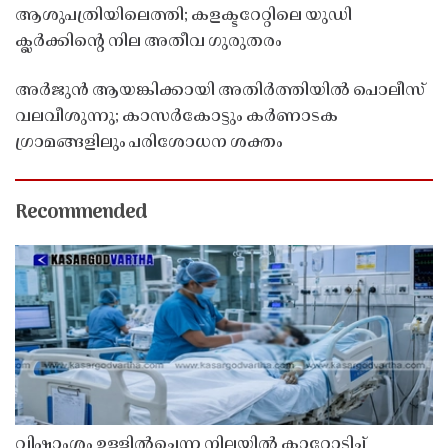
ആശുപത്രിയിലെത്തി; കളക്ടറേറ്റിലെ യുഡി
ക്ലർക്കിൻ്റെ നില അതീവ ഗുരുതരം
അർജുൻ ആയങ്കിക്കായി അതിർത്തിയിൽ പൊലീസ്
വലവീശുന്നു; കാസർകോട്ടും കർണാടക
ഗ്രാമങ്ങളിലും പരിശോധന ശക്തം
Recommended
വിഷാംശം ഉള്ളിൽച്ചെന്ന നിലയിൽ കാറോടിച്ച്