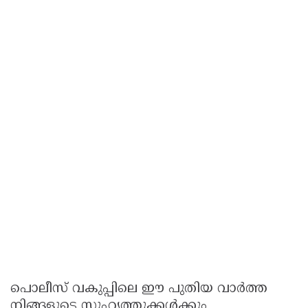
പൊലീസ് വകുപ്പിലെ ഈ പുതിയ വാർത്ത
നിങ്ങളുടെ സുഹൃത്തുക്കൾക്കും