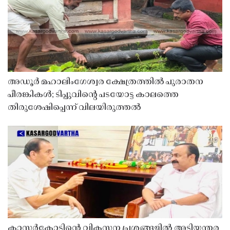
അഡൂർ മഹാലിംഗേശ്വര ക്ഷേത്രത്തിൽ പുരാതന
പീരങ്കികൾ; ടിപ്പുവിൻ്റെ പടയോട്ട കാലത്തെ
തിരുശേഷിപ്പെന്ന് വിലയിരുത്തൽ
കാസർകോടിൻ്റെ വികസന പ്രശ്നങ്ങളിൽ അടിയന്തര