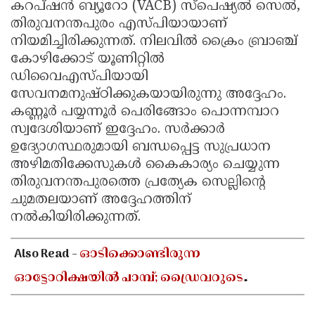
കറപ്ഷൻ ബ്യൂറോ (VACB) സ്പെഷ്യൽ സെൽ,
തിരുവനന്തപുരം എസ്പിയായാണ്
നിയമിച്ചിരിക്കുന്നത്. നിലവിൽ ക്രൈം ബ്രാഞ്ച്
കോഴിക്കോട് യൂണിറ്റിൽ
ഡിവൈഎസ്പിയായി
സേവനമനുഷ്ഠിക്കുകയായിരുന്നു അദ്ദേഹം.
കണ്ണൂർ പയ്യന്നൂർ പെരിങ്ങോം പൊന്നമ്പാറ
സ്വദേശിയാണ് ഇദ്ദേഹം. സർക്കാർ
ഉദ്യോഗസ്ഥരുമായി ബന്ധപ്പെട്ട സുപ്രധാന
അഴിമതിക്കേസുകൾ കൈകാര്യം ചെയ്യുന്ന
തിരുവനന്തപുരത്തെ പ്രത്യേക സെല്ലിൻ്റെ
ചുമതലയാണ് അദ്ദേഹത്തിന്
നൽകിയിരിക്കുന്നത്.
Also Read -
ഓടിക്കൊണ്ടിരുന്ന
ഓട്ടോറിക്ഷയിൽ പാമ്പ്; ഡ്രൈവറുടെ
കൈയിൽ ചുറ്റിക്കയറി, അത്ഭുതകരമായി