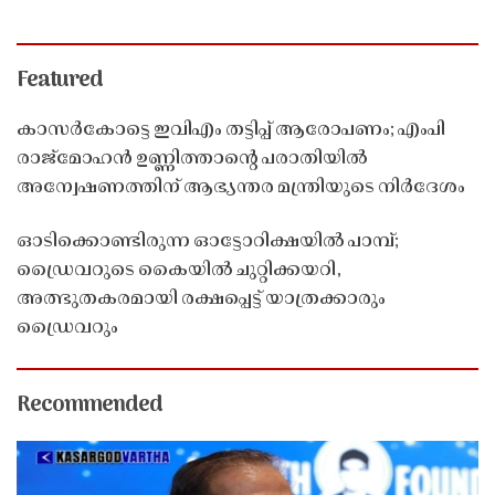
Featured
കാസർകോട്ടെ ഇവിഎം തട്ടിപ്പ് ആരോപണം; എംപി
രാജ്‌മോഹൻ ഉണ്ണിത്താന്റെ പരാതിയിൽ
അന്വേഷണത്തിന് ആഭ്യന്തര മന്ത്രിയുടെ നിർദേശം
ഓടിക്കൊണ്ടിരുന്ന ഓട്ടോറിക്ഷയിൽ പാമ്പ്;
ഡ്രൈവറുടെ കൈയിൽ ചുറ്റിക്കയറി,
അത്ഭുതകരമായി രക്ഷപ്പെട്ട് യാത്രക്കാരും
ഡ്രൈവറും
Recommended