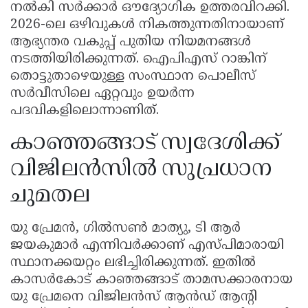
നൽകി സർക്കാർ ഔദ്യോഗിക ഉത്തരവിറക്കി.
2026-ലെ ഒഴിവുകൾ നികത്തുന്നതിനായാണ്
ആഭ്യന്തര വകുപ്പ് പുതിയ നിയമനങ്ങൾ
നടത്തിയിരിക്കുന്നത്. ഐപിഎസ് റാങ്കിന്
തൊട്ടുതാഴെയുള്ള സംസ്ഥാന പൊലീസ്
സർവീസിലെ ഏറ്റവും ഉയർന്ന
പദവികളിലൊന്നാണിത്.
കാഞ്ഞങ്ങാട് സ്വദേശിക്ക്
വിജിലൻസിൽ സുപ്രധാന
ചുമതല
യു പ്രേമൻ, ഗിൽസൺ മാത്യു, ടി ആർ
ജയകുമാർ എന്നിവർക്കാണ് എസ്പിമാരായി
സ്ഥാനക്കയറ്റം ലഭിച്ചിരിക്കുന്നത്. ഇതിൽ
കാസർകോട് കാഞ്ഞങ്ങാട് താമസക്കാരനായ
യു പ്രേമനെ വിജിലൻസ് ആൻഡ് ആൻ്റി