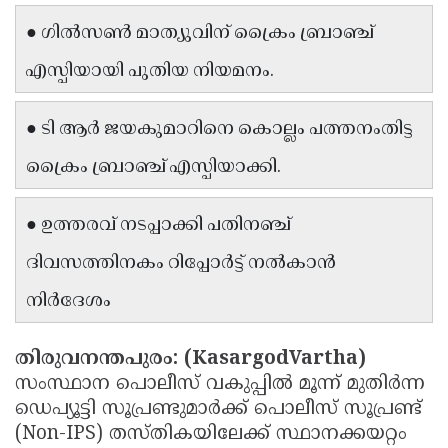
Updates
Assembly
Kerala
● ഗിൽസൺ മാത്യുവിന് ക്രൈം ബ്രാഞ്ച്
Polls
Local
Look
എസ്പിയായി പുതിയ നിയമനം.
Body
Back
● ടി ആർ ജയകുമാറിനെ കൊല്ലം പത്തനംതിട്ട
Election
2025
ക്രൈം ബ്രാഞ്ച് എസ്പിയാക്കി.
● ഉത്തരവ് നടപ്പാക്കി പതിനഞ്ച്
ദിവസത്തിനകം റിപ്പോർട്ട് നൽകാൻ
നിർദേശം
തിരുവനന്തപുരം: (KasargodVartha)
സംസ്ഥാന പൊലീസ് വകുപ്പിൽ മൂന്ന് മുതിർന്ന
ഡെപ്യൂട്ടി സൂപ്രണ്ടുമാർക്ക് പൊലീസ് സൂപ്രണ്ട്
(Non-IPS) തസ്തികയിലേക്ക് സ്ഥാനക്കയറ്റം