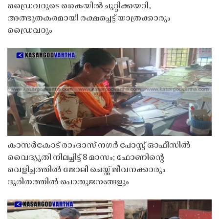
ഡ്രൈവറുടെ കൈയിൽ ചുറ്റിക്കയറി,
അത്ഭുതകരമായി രക്ഷപ്പെട്ട് യാത്രക്കാരും
ഡ്രൈവറും
കാസർകോട് രാംദാസ് നഗർ പോസ്റ്റ് ഓഫീസിൽ
വൈദ്യുതി നിലച്ചിട്ട് 8 മാസം; ഫോണിൻ്റെ
വെളിച്ചത്തിൽ ജോലി ചെയ്ത് ജീവനക്കാരും
ദുരിതത്തിൽ പൊതുജനങ്ങളും