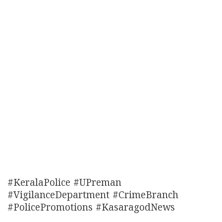
#KeralaPolice #UPreman
#VigilanceDepartment #CrimeBranch
#PolicePromotions #KasaragodNews