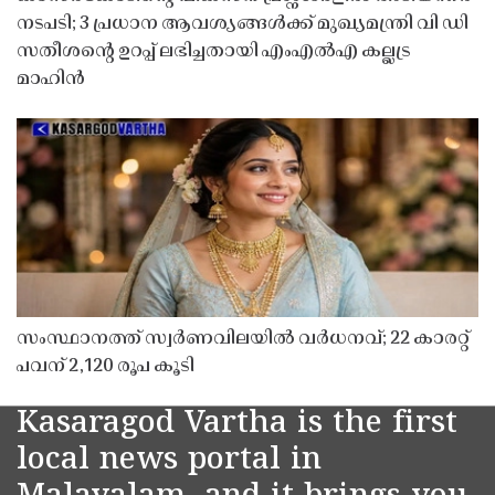
നടപടി; 3 പ്രധാന ആവശ്യങ്ങൾക്ക് മുഖ്യമന്ത്രി വി ഡി
സതീശൻ്റെ ഉറപ്പ് ലഭിച്ചതായി എംഎൽഎ കല്ലട്ര
മാഹിൻ
സംസ്ഥാനത്ത് സ്വർണവിലയിൽ വർധനവ്; 22 കാരറ്റ്
പവന് 2,120 രൂപ കൂടി
Kasaragod Vartha is the first
local news portal in