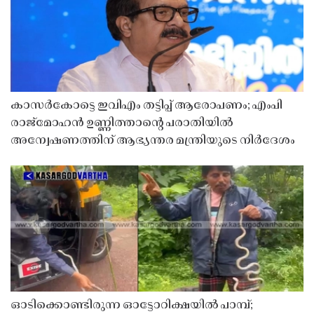
കാസർകോട്ടെ ഇവിഎം തട്ടിപ്പ് ആരോപണം; എംപി
രാജ്‌മോഹൻ ഉണ്ണിത്താന്റെ പരാതിയിൽ
അന്വേഷണത്തിന് ആഭ്യന്തര മന്ത്രിയുടെ നിർദേശം
ഓടിക്കൊണ്ടിരുന്ന ഓട്ടോറിക്ഷയിൽ പാമ്പ്;