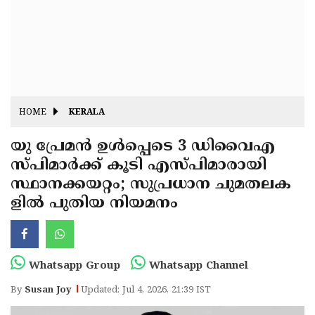
Fitr
May
Day
Eid
Al
Independence
Ad'ha
Day
Onam
HOME
KERALA
J&K
State
യു പ്രേമൻ ഉൾപ്പെടെ 3 ഡിവൈഎ
Haryana
സ്പിമാർക്ക് കൂടി എസ്പിമാരായി
Assembly
State
Diwali
സ്ഥാനക്കയറ്റം; സുപ്രധാന ചുമതലക
Elections
Assembly
Christmas
ളിൽ പുതിയ നിയമനം
Elections
New-
Year
Republic
Whatsapp Group
Whatsapp Channel
Day
Budget
By
Susan Joy
Updated: Jul 4, 2026, 21:39 IST
Delhi