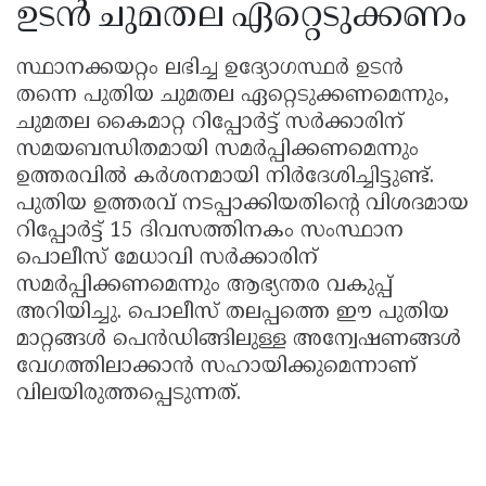
ഉടൻ ചുമതല ഏറ്റെടുക്കണം
സ്ഥാനക്കയറ്റം ലഭിച്ച ഉദ്യോഗസ്ഥർ ഉടൻ
തന്നെ പുതിയ ചുമതല ഏറ്റെടുക്കണമെന്നും,
ചുമതല കൈമാറ്റ റിപ്പോർട്ട് സർക്കാരിന്
സമയബന്ധിതമായി സമർപ്പിക്കണമെന്നും
ഉത്തരവിൽ കർശനമായി നിർദേശിച്ചിട്ടുണ്ട്.
പുതിയ ഉത്തരവ് നടപ്പാക്കിയതിൻ്റെ വിശദമായ
റിപ്പോർട്ട് 15 ദിവസത്തിനകം സംസ്ഥാന
പൊലീസ് മേധാവി സർക്കാരിന്
സമർപ്പിക്കണമെന്നും ആഭ്യന്തര വകുപ്പ്
അറിയിച്ചു. പൊലീസ് തലപ്പത്തെ ഈ പുതിയ
മാറ്റങ്ങൾ പെൻഡിങ്ങിലുള്ള അന്വേഷണങ്ങൾ
വേഗത്തിലാക്കാൻ സഹായിക്കുമെന്നാണ്
വിലയിരുത്തപ്പെടുന്നത്.