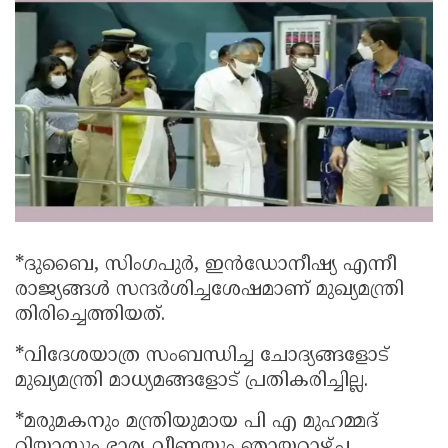
Election
Maha
Shivarathri
International
Women's
Anti-
Day
Drug
Attukal
Campaign
Pongala
Holi
2025
2025
IPL
2025
Eid
Al-
Waqf
*ദുബൈ, സിംഗപുര്‍, ഇന്‍ഡോനീഷ്യ എന്നീ
രാജ്യങ്ങള്‍ സന്ദര്‍ശിച്ചശേഷമാണ് മുഖ്യമന്ത്രി
Fitr
Bill
Vishu
തിരിച്ചെത്തിയത്.
2025
Controversy
Festival
Good
*വിദേശയാത്ര സംബന്ധിച്ച ചോദ്യങ്ങളോട്
2025
Friday
Easter
മുഖ്യമന്ത്രി മാധ്യമങ്ങളോട് പ്രതികരിച്ചില്ല.
Observance
Sunday
By-
*മരുമകനും മന്ത്രിയുമായ പി എ മുഹമ്മദ്
2025
2025
Election
Bihar
റിയാസും ഭാര്യ വീണയും ഞായറാഴ്ച