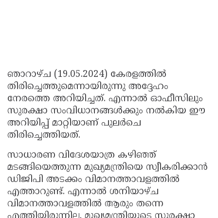
ഞാറാഴ്ച (19.05.2024) കേരളത്തില്‍
തിരിച്ചെത്തുമെന്നായിരുന്നു അദ്ദേഹം
നേരത്തെ അറിയിച്ചത്. എന്നാല്‍ ഓഫീസിലും
സുരക്ഷാ സംവിധാനങ്ങള്‍ക്കും നല്‍കിയ ഈ
അറിയിപ്പ് മാറ്റിയാണ് പുലര്‍ചെ
തിരിച്ചെത്തിയത്.
സാധാരണ വിദേശയാത്ര കഴിഞ്ഞ്
മടങ്ങിയെത്തുന്ന മുഖ്യമന്ത്രിയെ സ്വീകരിക്കാന്‍
ഡിജിപി അടക്കം വിമാനത്താവളത്തില്‍
എത്താറുണ്ട്. എന്നാല്‍ ശനിയാഴ്ച
വിമാനത്താവളത്തില്‍ ആരും തന്നെ
എത്തിയിരുന്നില്ല. മുഖ്യമന്ത്രിയുടെ സുരക്ഷാ