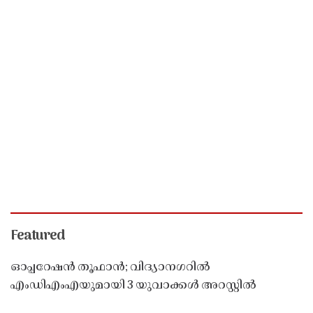
Featured
ഓപ്പറേഷൻ തൂഫാൻ; വിദ്യാനഗറിൽ
എംഡിഎംഎയുമായി 3 യുവാക്കൾ അറസ്റ്റിൽ