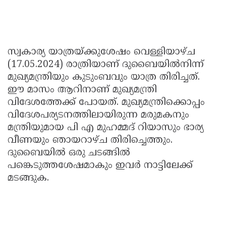
സ്വകാര്യ യാത്രയ്ക്കുശേഷം വെള്ളിയാഴ്ച
(17.05.2024) രാത്രിയാണ് ദുബൈയില്‍നിന്ന്
മുഖ്യമന്ത്രിയും കുടുംബവും യാത്ര തിരിച്ചത്.
ഈ മാസം ആറിനാണ് മുഖ്യമന്ത്രി
വിദേശത്തേക്ക് പോയത്. മുഖ്യമന്ത്രിക്കൊപ്പം
വിദേശപര്യടനത്തിലായിരുന്ന മരുമകനും
മന്ത്രിയുമായ പി എ മുഹമ്മദ് റിയാസും ഭാര്യ
വീണയും ഞായറാഴ്ച തിരിച്ചെത്തും.
ദുബൈയില്‍ ഒരു ചടങ്ങില്‍
പങ്കെടുത്തശേഷമാകും ഇവര്‍ നാട്ടിലേക്ക്
മടങ്ങുക.