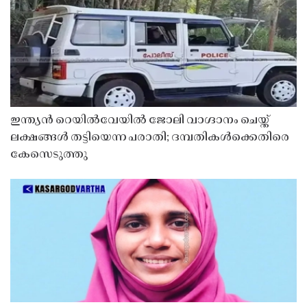
ഇന്ത്യൻ റെയിൽവേയിൽ ജോലി വാഗ്ദാനം ചെയ്ത്
ലക്ഷങ്ങൾ തട്ടിയെന്ന പരാതി; ദമ്പതികൾക്കെതിരെ
കേസെടുത്തു