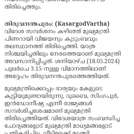
തിരിച്ചെത്തും.
Updates
Assembly
Kerala
Polls
Local
Look
തിരുവനന്തപുരം: (KasargodVartha)
Body
Back
വിദേശ സന്ദര്‍ശനം കഴിഞ്ഞ് മുഖ്യമന്ത്രി
പിണറായി വിജയനും കുടുംബവും
Election
2025
തലസ്ഥാനത്ത് തിരിച്ചെത്തി. യാത്ര
നിശ്ചയിച്ചതിലും നേരത്തെയാണ് മുഖ്യമന്ത്രി
അവസാനിപ്പിച്ചത്. ശനിയാഴ്ച (18.05.2024)
പുലര്‍ചെ 3.15-നുള്ള വിമാനത്തിലാണ്
അദ്ദേഹം തിരുവനന്തപുരത്തെത്തിയത്.
മുഖ്യമന്ത്രിക്കൊപ്പം ഭാര്യയും മകളുടെ
കുട്ടിയുമുണ്ടായിരുന്നു. ദുബൈ, സിംഗപുര്‍,
ഇന്‍ഡോനീഷ്യ എന്നീ രാജ്യങ്ങള്‍
സന്ദര്‍ശിച്ചശേഷമാണ് മുഖ്യമന്ത്രി
തിരിച്ചെത്തിയത്. വിദേശയാത്ര സംബന്ധിച്ച
ചോദ്യങ്ങളോട് മുഖ്യമന്ത്രി മാധ്യമങ്ങളോട്
പ്രതികരിച്ചില്ല. വീട്ടിലേക്ക് മടങ്ങി.