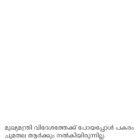
മുഖ്യമന്ത്രി വിദേശത്തേക്ക് പോയപ്പോള്‍ പകരം
ചുമതല ആര്‍ക്കും നല്‍കിയിരുന്നില്ല.