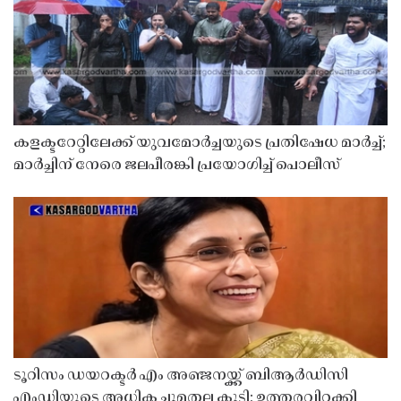
കളക്ടറേറ്റിലേക്ക് യുവമോർച്ചയുടെ പ്രതിഷേധ മാർച്ച്;
മാർച്ചിന് നേരെ ജലപീരങ്കി പ്രയോഗിച്ച് പൊലീസ്
ടൂറിസം ഡയറക്ടർ എം അഞ്ജനയ്ക്ക് ബിആർഡിസി
എംഡിയുടെ അധിക ചുമതല കൂടി; ഉത്തരവിറക്കി