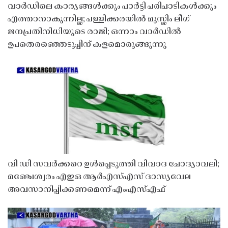
വാർഡിലെ കാര്യങ്ങൾക്കും പാർട്ടി പരിപാടികൾക്കും
എത്താനാകുന്നില്ല; പള്ളിക്കരയിൽ മുസ്ലിം ലീഗ്
ജനപ്രതിനിധിയുടെ രാജി; ഒന്നാം വാർഡിൽ
ഉപതെരഞ്ഞെടുപ്പിന് കളമൊരുങ്ങുന്നു
വി ഡി സവർക്കറെ ഉൾപ്പെടുത്തി വിവാദ ചോദ്യാവലി;
മഞ്ചേശ്വരം എഇഒ ആർഎസ്എസ് ദാസ്യവേല
അവസാനിപ്പിക്കണമെന്ന് എംഎസ്എഫ്