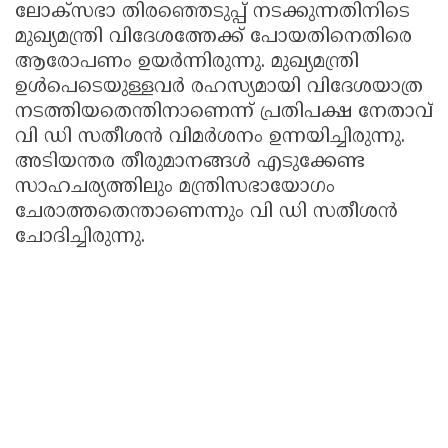
ലോക്‌സഭാ തിരഞ്ഞെടുപ്പ് നടക്കുന്നതിനിടെ
മുഖ്യമന്ത്രി വിദേശത്തേക്ക് പോയതിനെതിരെ
ആരോപണം ഉയര്‍ന്നിരുന്നു. മുഖ്യമന്ത്രി
ഉള്‍പെടെയുള്ളവര്‍ രഹസ്യമായി വിദേശയാത്ര
നടത്തിയതെന്തിനാണെന്ന് പ്രതിപക്ഷ നേതാവ്
വി ഡി സതീശന്‍ വിമര്‍ശനം ഉന്നയിച്ചിരുന്നു.
അടിയന്തര തീരുമാനങ്ങള്‍ എടുക്കേണ്ട
സാഹചര്യത്തിലും മന്ത്രിസഭായോഗം
ചേരാത്തതെന്താണെന്നും വി ഡി സതീശന്‍
ചോദിച്ചിരുന്നു.