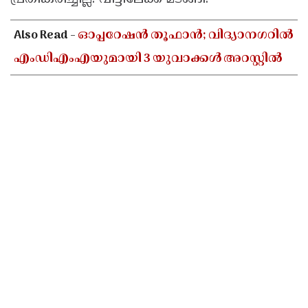
Also Read -
ഓപ്പറേഷൻ തൂഫാൻ; വിദ്യാനഗറിൽ
എംഡിഎംഎയുമായി 3 യുവാക്കൾ അറസ്റ്റിൽ