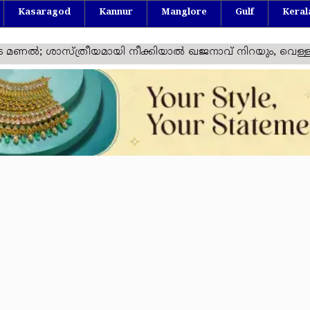
Kasaragod
Kannur
Manglore
Gulf
Keral