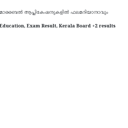
ന്നീ മൊബൈൽ ആപ്ലികേഷനുകളിൽ ഫലമറിയാനാവും
ducation, Exam Result, Kerala Board +2 results