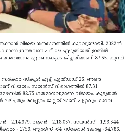
്കാൾ വിജയ ശതമാനത്തിൽ കുറവുണ്ടായി. 2022ൽ
യാർഥികളാണ് ഇത്തവണ പരീക്ഷ എഴുതിയത്. ഇതിൽ
വിജയശതമാനം എറണാകുളം ജില്ലയിലാണ്, 87.55. കുറവ്‌
ൽ സർകാർ സ്കൂൾ എട്ട്, എയ്ഡഡ് 25. അൺ
ാണ് വിജയം. സയൻസ്‌ വിഭാഗത്തിൽ 87.31
മേഴ്‌സിൽ 82.75 ശതമാനവുമാണ്‌ വിജയം. കൂടുതൽ
ഭിച്ചതും മലപ്പുറം ജില്ലയിലാണ്. എറ്റവും കുറവ്
ൺ - 2,14,379. ആൺ - 2,18,057. സയൻസ് - 1,93,544.
െക്നികാൽ - 1753. ആർട്സ് -64. സ്കോൾ കേരള -34,786.