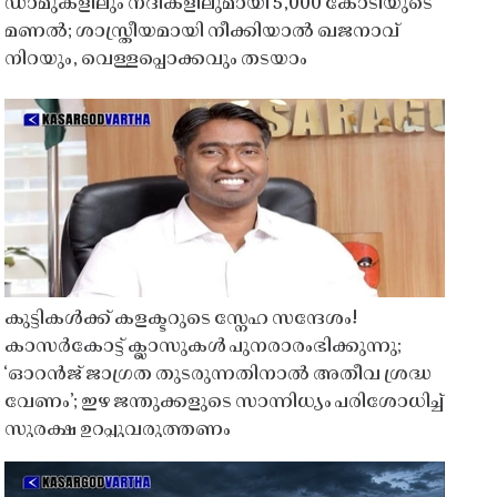
ഡാമുകളിലും നദികളിലുമായി 5,000 കോടിയുടെ
മണൽ; ശാസ്ത്രീയമായി നീക്കിയാൽ ഖജനാവ്
നിറയും, വെള്ളപ്പൊക്കവും തടയാം
കുട്ടികൾക്ക് കളക്ടറുടെ സ്നേഹ സന്ദേശം!
കാസർകോട്ട് ക്ലാസുകൾ പുനരാരംഭിക്കുന്നു;
‘ഓറൻജ് ജാഗ്രത തുടരുന്നതിനാൽ അതീവ ശ്രദ്ധ
വേണം’; ഇഴ ജന്തുക്കളുടെ സാന്നിധ്യം പരിശോധിച്ച്
സുരക്ഷ ഉറപ്പുവരുത്തണം