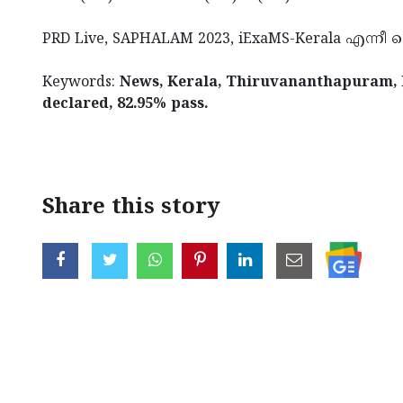
PRD Live, SAPHALAM 2023, iExaMS-Kerala എ
Keywords:
News, Kerala, Thiruvananthapuram, E
declared, 82.95% pass.
< !- START disable copy paste -->
Share this story