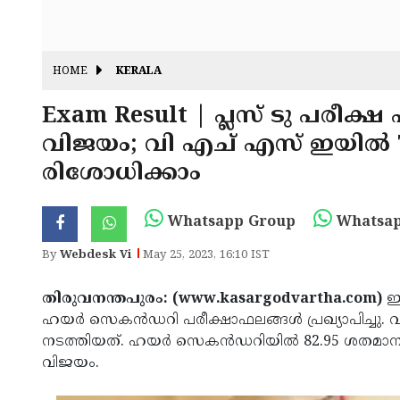
HOME
KERALA
Exam Result | പ്ലസ്‌ ടു പരീക്ഷ
വിജയം; വി എച് എസ്‍ ഇയിൽ 
രിശോധിക്കാം
Whatsapp Group
Whatsap
By
Webdesk Vi
May 25, 2023, 16:10 IST
തിരുവനന്തപുരം: (www.kasargodvartha.com)
ഈ
ഹയർ സെകൻഡറി പരീക്ഷാഫലങ്ങൾ പ്രഖ്യാപിച്ചു. വിദ്യ
നടത്തിയത്. ഹയർ സെകൻഡറിയിൽ 82.95 ശതമാന
വിജയം.