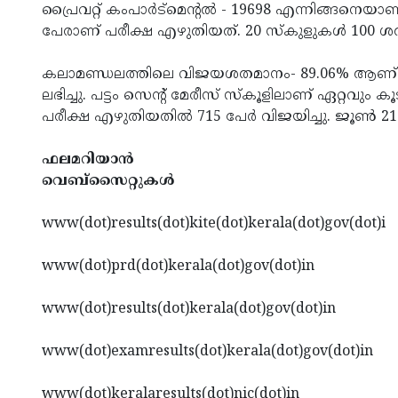
പ്രൈവറ്റ് കംപാർട്മെന്റൽ - 19698 എന്നിങ്ങനെയ
പേരാണ് പരീക്ഷ എഴുതിയത്. 20 സ്കുളുകൾ 100 ശ
കലാമണ്ഡലത്തിലെ വിജയശതമാനം- 89.06% ആണ്. രണ്
ലഭിച്ചു. പട്ടം സെന്റ് മേരീസ് സ്കൂളിലാണ് ഏറ്റവു
പരീക്ഷ എഴുതിയതിൽ 715 പേർ വിജയിച്ചു. ജൂൺ 21
ഫലമറിയാൻ
വെബ്‌സൈറ്റുകൾ
www(dot)results(dot)kite(dot)kerala(dot)gov(dot)i
www(dot)prd(dot)kerala(dot)gov(dot)in
www(dot)results(dot)kerala(dot)gov(dot)in
www(dot)examresults(dot)kerala(dot)gov(dot)in
www(dot)keralaresults(dot)nic(dot)in