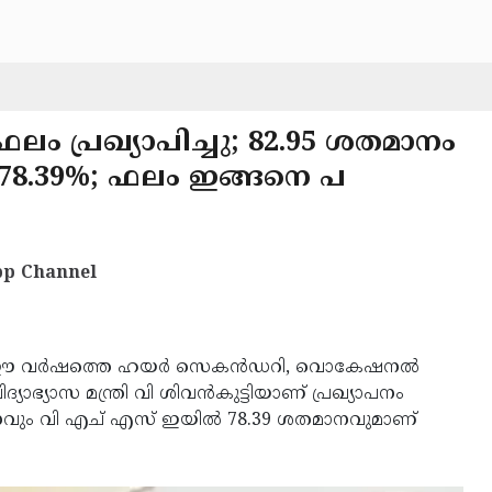
 ഫലം പ്രഖ്യാപിച്ചു; 82.95 ശതമാനം
78.39%; ഫലം ഇങ്ങനെ പ
p Channel
 വർഷത്തെ ഹയർ സെകൻഡറി, വൊകേഷനൽ
ാഭ്യാസ മന്ത്രി വി ശിവൻകുട്ടിയാണ് പ്രഖ്യാപനം
വും വി എച് എസ് ഇയിൽ 78.39 ശതമാനവുമാണ്