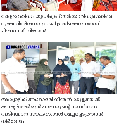
കേന്ദ്രത്തിനും യുഡിഎഫ് സർക്കാരിനുമെതിരെ
രൂക്ഷവിമർശനവുമായി പ്രതിപക്ഷ നേതാവ്
പിണറായി വിജയൻ
അക്വാട്ടിക് അക്കാദമി നീന്തൽക്കുളത്തിൽ
കലക്ടർ അർജുൻ പാണ്ഡ്യൻ്റെ സന്ദർശനം;
അടിസ്ഥാന സൗകര്യങ്ങൾ മെച്ചപ്പെടുത്താൻ
നിർദേശം