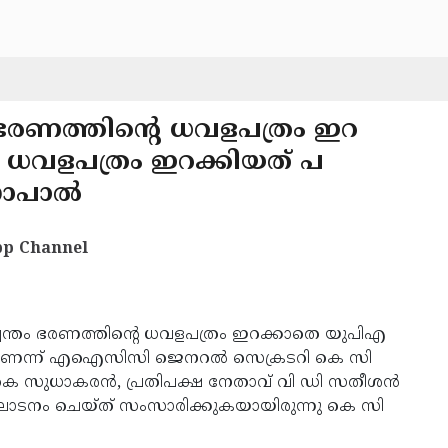
ം ഭരണത്തിൻ്റെ ധവളപത്രം ഇറ
െ ധവളപത്രം ഇറക്കിയത് പ
ഗോപാൽ
p Channel
സ്വന്തം ഭരണത്തിൻ്റെ ധവളപത്രം ഇറക്കാതെ യുപിഎ
യമാണെന്ന് എഐസിസി ജെനറൽ സെക്രടറി കെ സി
െ സുധാകരൻ, പ്രതിപക്ഷ നേതാവ് വി ഡി സതീശൻ
ദ്ഘാടനം ചെയ്ത് സംസാരിക്കുകയായിരുന്നു കെ സി