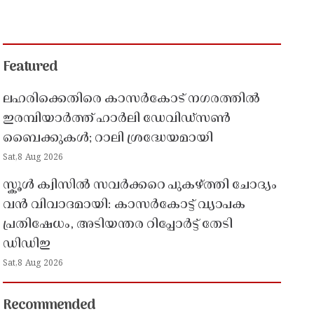
Featured
ലഹരിക്കെതിരെ കാസർകോട് നഗരത്തിൽ
ഇരമ്പിയാർത്ത് ഹാർലി ഡേവിഡ്‌സൺ
ബൈക്കുകൾ; റാലി ശ്രദ്ധേയമായി
Sat,8 Aug 2026
സ്കൂൾ ക്വിസിൽ സവർക്കറെ പുകഴ്ത്തി ചോദ്യം
വൻ വിവാദമായി: കാസർകോട്ട് വ്യാപക
പ്രതിഷേധം, അടിയന്തര റിപ്പോർട്ട് തേടി
ഡിഡിഇ
Sat,8 Aug 2026
Recommended