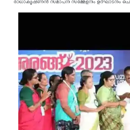
രാധാകൃഷ്ണന്‍ സമാപന സമ്മേളനം ഉദ്ഘാടനം ചെ