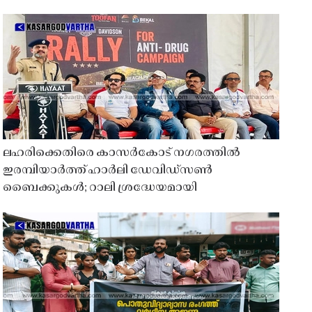
ലഹരിക്കെതിരെ കാസർകോട് നഗരത്തിൽ
ഇരമ്പിയാർത്ത് ഹാർലി ഡേവിഡ്‌സൺ
ബൈക്കുകൾ; റാലി ശ്രദ്ധേയമായി