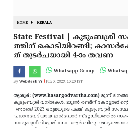
HOME
KERALA
State Festival | കുടുംബശ്രീ 
ത്തിന് കൊടിയിറങ്ങി; കാസർകോ
ത് തുടർചയായി 4-ാം തവണ
Whatsapp Group
Whatsap
By
Webdesk Vi
Jun 5, 2023, 15:20 IST
തൃശൂർ: (www.kasargodvartha.com)
മൂന്ന് ദിനങ
കുടുംബശ്രീ വനിതകള്‍. ജൂണ്‍ രണ്ടിന് കേരളത്തിന
' അരങ്ങ് 2023 ഒരുമയുടെ പലമ' കുടുംബശ്രീ സംസ്ഥ
പ്രധാനവേദിയായ ഇന്‍ഡോര്‍ സ്‌റ്റേഡിയത്തില്‍ സംഘടി
സാമൂഹ്യനീതി മന്ത്രി ഡോ. ആര്‍ ബിന്ദു അധ്യക്ഷയായി. 