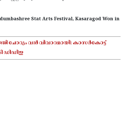
udumbashree Stat Arts Festival, Kasaragod Won in
ത്തി ചോദ്യം വൻ വിവാദമായി: കാസർകോട്ട്
േടി ഡിഡിഇ