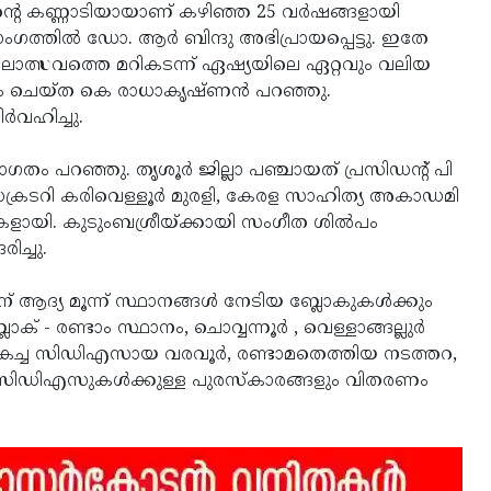
റെ കണ്ണാടിയായാണ് കഴിഞ്ഞ 25 വര്‍ഷങ്ങളായി
രസംഗത്തില്‍ ഡോ. ആര്‍ ബിന്ദു അഭിപ്രായപ്പെട്ടു. ഇതേ
കലോത്സവത്തെ മറികടന്ന് ഏഷ്യയിലെ ഏറ്റവും വലിയ
നം ചെയ്ത കെ രാധാകൃഷ്ണന്‍ പറഞ്ഞു.
ര്‍വഹിച്ചു.
ഗതം പറഞ്ഞു. തൃശൂര്‍ ജില്ലാ പഞ്ചായത് പ്രസിഡന്റ് പി
്രടറി കരിവെള്ളൂര്‍ മുരളി, കേരള സാഹിത്യ അകാഡമി
കളായി. കുടുംബശ്രീയ്ക്കായി സംഗീത ശില്‍പം
ിച്ചു.
 ആദ്യ മൂന്ന് സ്ഥാനങ്ങള്‍ നേടിയ ബ്ലോകുകള്‍ക്കും
ക് - രണ്ടാം സ്ഥാനം, ചൊവ്വന്നൂര്‍ , വെള്ളാങ്ങല്ലുര്‍
െ മികച്ച സിഡിഎസായ വരവൂര്‍, രണ്ടാമതെത്തിയ നടത്തറ,
്ച സിഡിഎസുകള്‍ക്കുള്ള പുരസ്‌കാരങ്ങളും വിതരണം