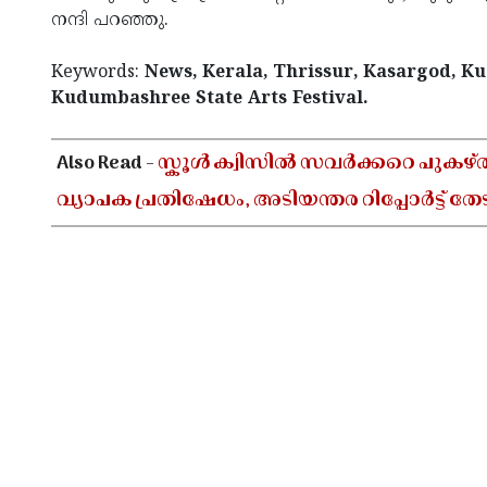
നന്ദി പറഞ്ഞു.
Keywords:
News, Kerala, Thrissur, Kasargod, K
Kudumbashree State Arts Festival.
< !- START disable copy paste -->
Also Read -
സ്കൂൾ ക്വിസിൽ സവർക്കറെ പുകഴ്
വ്യാപക പ്രതിഷേധം, അടിയന്തര റിപ്പോർട്ട് ത