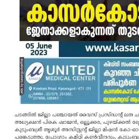
ചടങ്ങില്‍ ജില്ലാ പഞ്ചായത് വൈസ് പ്രസിഡന്റ് ലത ചന
അധ്യക്ഷന്‍ പികെ ഷാജന്‍, ഒല്ലൂക്കര, പുഴയ്ക്കല്‍
കുടുംബശ്രീ തൃശൂര്‍ അസിസ്റ്റന്റ് ജില്ലാ മിഷൻ കോ-ഓര്‍
പങ്കെടുത്തു. പ്രോഗ്രാം കമിറ്റി കൺവീനറും, കുടുംബശ്