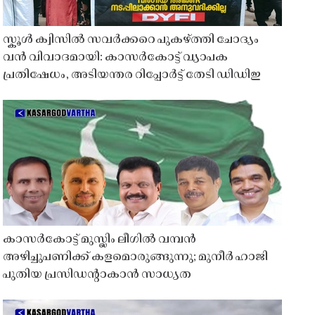
സ്കൂൾ ക്വിസിൽ സവർക്കറെ പുകഴ്ത്തി ചോദ്യം
വൻ വിവാദമായി: കാസർകോട്ട് വ്യാപക
പ്രതിഷേധം, അടിയന്തര റിപ്പോർട്ട് തേടി ഡിഡിഇ
കാസർകോട്ട് മുസ്ലിം ലീഗിൽ വമ്പൻ
അഴിച്ചുപണിക്ക് കളമൊരുങ്ങുന്നു; മുനീർ ഹാജി
പുതിയ പ്രസിഡൻ്റാകാൻ സാധ്യത