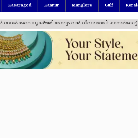
Kasaragod
Kannur
Manglore
Gulf
Keral