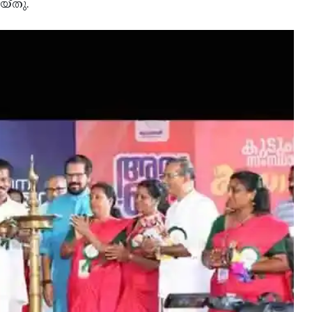
യ്തു.