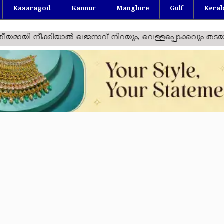
Kasaragod
Kannur
Manglore
Gulf
Keral