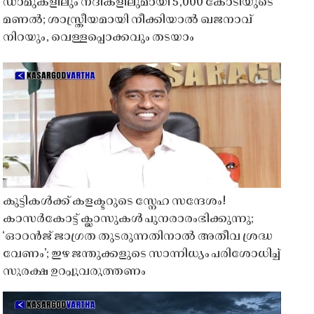
ഡാമുകളിലും നദികളിലുമായി 5,000 കോടിയുടെ
മണൽ; ശാസ്ത്രീയമായി നീക്കിയാൽ ഖജനാവ്
നിറയും, വെള്ളപ്പൊക്കവും തടയാം
കുട്ടികൾക്ക് കളക്ടറുടെ സ്നേഹ സന്ദേശം!
കാസർകോട്ട് ക്ലാസുകൾ പുനരാരംഭിക്കുന്നു;
‘ഓറൻജ് ജാഗ്രത തുടരുന്നതിനാൽ അതീവ ശ്രദ്ധ
വേണം’; ഇഴ ജന്തുക്കളുടെ സാന്നിധ്യം പരിശോധിച്ച്
സുരക്ഷ ഉറപ്പുവരുത്തണം