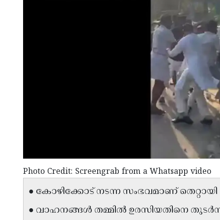
Photo Credit: Screengrab from a Whatsapp video
● കോഴിക്കോട് നടന്ന സംഭവമാണ് തെറ്റായി പ്രച
● വാഹനങ്ങൾ തമ്മിൽ ഉരസിയതിനെ തുടർന്ന