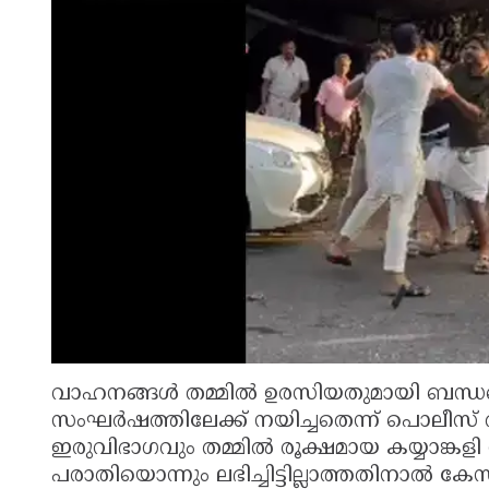
വാഹനങ്ങൾ തമ്മിൽ ഉരസിയതുമായി ബന്ധപ്പെ
സംഘർഷത്തിലേക്ക് നയിച്ചതെന്ന് പൊലീസ് അന്
ഇരുവിഭാഗവും തമ്മിൽ രൂക്ഷമായ കയ്യാങ്കളി
പരാതിയൊന്നും ലഭിച്ചിട്ടില്ലാത്തതിനാൽ കേസ് 