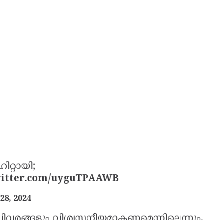
റ്റായി;
witter.com/uyguTPAAWB
28, 2024
ാ വിവരങ്ങളും വിശ്വസനീയമാകണമെന്നില്ലെന്നും,