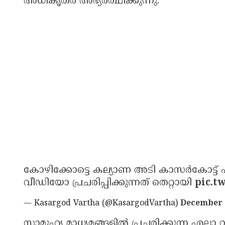
അധികൃതർ അഭ്യർത്ഥിക്കുന്നു.
കോഴിക്കോട്ടെ കല്യാണ അടി കാസർകോട്ട് ഹി
വീഡിയോ പ്രചരിപ്പിക്കുന്നത് തെറ്റായി
pic.t
— Kasargod Vartha (@KasargodVartha)
December 
സാമൂഹ്യ മാധ്യമങ്ങളിൽ പ്രചരിക്കുന്ന എല്ല