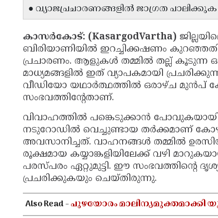
● വ്യാജപ്രചാരണങ്ങളിൽ ജാഗ്രത പാലിക്കു
കാസർകോട്: (KasargodVartha)
ജില്ലയില
ബിരിയാണിയിൽ ഇറച്ചിക്കഷണം കുറഞ്ഞതിനെ ച
പ്രചാരണം. ആളുകൾ തമ്മിൽ തല്ല് കൂടുന്
മാധ്യമങ്ങളിൽ ഇത് വ്യാപകമായി പ്രചരിക്കു
വീഡിയോ യഥാർത്ഥത്തിൽ ഒരാഴ്ച മുൻപ് കോ
സംഭവത്തിന്റേതാണ്.
വിവാഹത്തിൽ പങ്കെടുക്കാൻ പോവുകയായിര
നടുറോഡിൽ വെച്ചുണ്ടായ തർക്കമാണ് കോഴിക്
അവസാനിച്ചത്. വാഹനങ്ങൾ തമ്മിൽ ഉരസിയതി
രൂക്ഷമായ കയ്യാങ്കളിയിലേക്ക് വഴി മാറുക
പരസ്പരം ഏറ്റുമുട്ടി. ഈ സംഭവത്തിന്റെ ദൃശ
പ്രചരിക്കുകയും ചെയ്‌തിരുന്നു.
Also Read -
പുഴയോരം മാലിന്യമുക്തമാക്കി യു