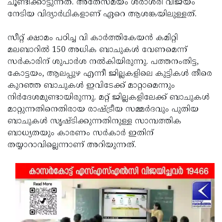
ചൂണ്ടിക്കാട്ടുന്നത്. അതേസമയം ശരാശരി വിജയം
നേടിയ വിദ്യാര്‍ഥികളാണ് ഏറെ ആശങ്കയിലുള്ളത്.
സീറ്റ് ക്ഷാമം പഠിച്ച വി കാര്‍ത്തികേയന്‍ കമിറ്റി
മലബാറില്‍ 150 അധിക ബാചുകള്‍ വേണമെന്ന്
സര്‍കാരിന് ശുപാര്‍ശ നല്‍കിയിരുന്നു. പത്തനംതിട്ട,
കോട്ടയം, ആലപ്പുഴ എന്നീ ജില്ലകളിലെ കുട്ടികള്‍ തീരെ
കുറഞ്ഞ ബാചുകള്‍ ഇവിടേക്ക് മാറ്റാമെന്നും
നിര്‍ദേശമുണ്ടായിരുന്നു. മറ്റ് ജില്ലകളിലേക്ക് ബാചുകള്‍
മാറ്റുന്നതിനെതിരായ രാഷ്ട്രീയ സമ്മര്‍ദവും പുതിയ
ബാചുകള്‍ സൃഷ്ടിക്കുന്നതിനുള്ള സാമ്പത്തിക
ബാധ്യതയും കാരണം സര്‍കാര്‍ ഇതിന്
തയ്യാറാവില്ലെന്നാണ് അറിയുന്നത്.