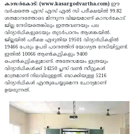
Election
Maha
കാസര്‍കോട്: (www.kasargodvartha.com)
ഈ
വര്‍ഷത്തെ എസ് എസ് എല്‍ സി പരീക്ഷയില്‍ 99.82
Shivarathri
International
ശതമാനത്തോടെ മിന്നുന്ന വിജയമാണ് കാസര്‍കോട്
Women's
Anti-
ജില്ല നേടിയതെങ്കിലും ഇത്തവണയും പല
വിദ്യാര്‍ഥികളുടെയും തുടര്‍പഠനം ആശങ്കയില്‍.
Day
Drug
Attukal
ജില്ലയില്‍ പരീക്ഷ എഴുതിയ 19501 വിദ്യാര്‍ഥികളില്‍
Campaign
Pongala
Holi
19466 പേരും ഉപരി പഠനത്തിന് യോഗ്യത നേടിയിട്ടുണ്ട്.
ഇതില്‍ 10066 ആണ്‍കുട്ടികളും 9400
2025
2025
IPL
പെണ്‍കുട്ടികളുമാണ്. അതേസമയം ഇത്രയും
2025
Eid
വിദ്യാര്‍ഥികള്‍ക്ക് 14250 പ്ലസ് വണ്‍ സീറ്റുകള്‍
മാത്രമാണ് നിലവിലുള്ളത്. ബാക്കിയുള്ള 5216
Al-
Waqf
വിദ്യാര്‍ഥികള്‍ എന്തുചെയ്യുമെന്ന ചോദ്യമാണ്
Fitr
Bill
Vishu
ഉയരുന്നത്.
2025
Controversy
Festival
Good
2025
Friday
Easter
Observance
Sunday
By-
2025
2025
Election
Bihar