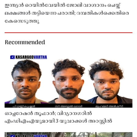
ഇന്ത്യൻ റെയിൽവേയിൽ ജോലി വാഗ്ദാനം ചെയ്ത്
ലക്ഷങ്ങൾ തട്ടിയെന്ന പരാതി; ദമ്പതികൾക്കെതിരെ
കേസെടുത്തു
Recommended
ഓപ്പറേഷൻ തൂഫാൻ; വിദ്യാനഗറിൽ
എംഡിഎംഎയുമായി 3 യുവാക്കൾ അറസ്റ്റിൽ