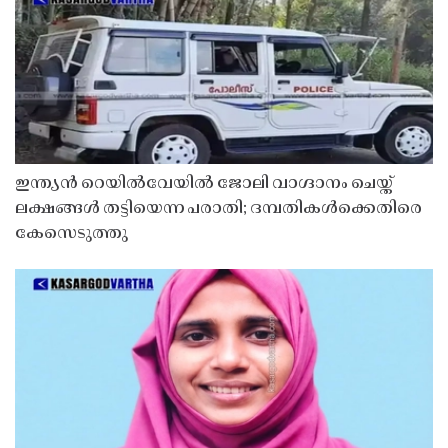
ഇന്ത്യൻ റെയിൽവേയിൽ ജോലി വാഗ്ദാനം ചെയ്ത്
ലക്ഷങ്ങൾ തട്ടിയെന്ന പരാതി; ദമ്പതികൾക്കെതിരെ
കേസെടുത്തു