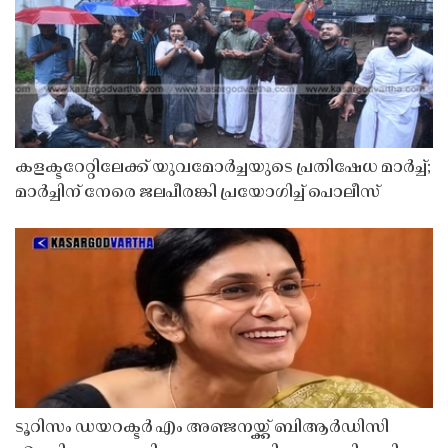
കളക്ടറേറ്റിലേക്ക് യുവമോർച്ചയുടെ പ്രതിഷേധ മാർച്ച്;
മാർച്ചിന് നേരെ ജലപീരങ്കി പ്രയോഗിച്ച് പൊലീസ്
ടൂറിസം ഡയറക്ടർ എം അഞ്ജനയ്ക്ക് ബിആർഡിസി