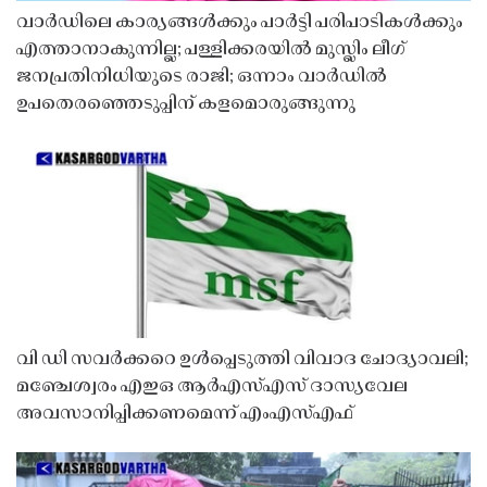
വാർഡിലെ കാര്യങ്ങൾക്കും പാർട്ടി പരിപാടികൾക്കും
എത്താനാകുന്നില്ല; പള്ളിക്കരയിൽ മുസ്ലിം ലീഗ്
ജനപ്രതിനിധിയുടെ രാജി; ഒന്നാം വാർഡിൽ
ഉപതെരഞ്ഞെടുപ്പിന് കളമൊരുങ്ങുന്നു
വി ഡി സവർക്കറെ ഉൾപ്പെടുത്തി വിവാദ ചോദ്യാവലി;
മഞ്ചേശ്വരം എഇഒ ആർഎസ്എസ് ദാസ്യവേല
അവസാനിപ്പിക്കണമെന്ന് എംഎസ്എഫ്