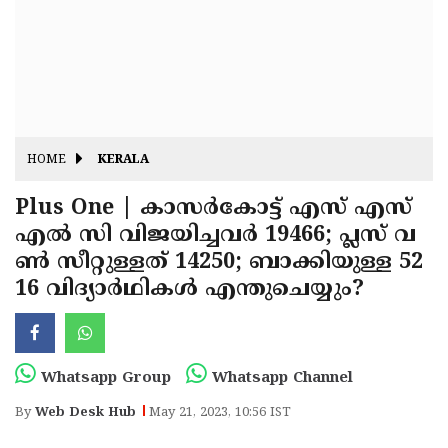
Fitr
May
Day
Eid
Al
Independence
Ad'ha
Day
Onam
HOME
KERALA
J&K
State
Plus One | കാസര്‍കോട്ട് എസ് എസ്
Haryana
എല്‍ സി വിജയിച്ചവര്‍ 19466; പ്ലസ് വ
Assembly
State
Diwali
ണ്‍ സീറ്റുള്ളത് 14250; ബാക്കിയുള്ള 52
Elections
Assembly
Christmas
16 വിദ്യാര്‍ഥികള്‍ എന്തുചെയ്യും?
Elections
New-
Year
Republic
Whatsapp Group
Whatsapp Channel
Day
Budget
By
Web Desk Hub
May 21, 2023, 10:56 IST
Delhi