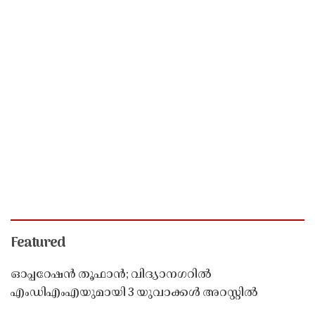
Featured
ഓപ്പറേഷൻ തൂഫാൻ; വിദ്യാനഗറിൽ
എംഡിഎംഎയുമായി 3 യുവാക്കൾ അറസ്റ്റിൽ