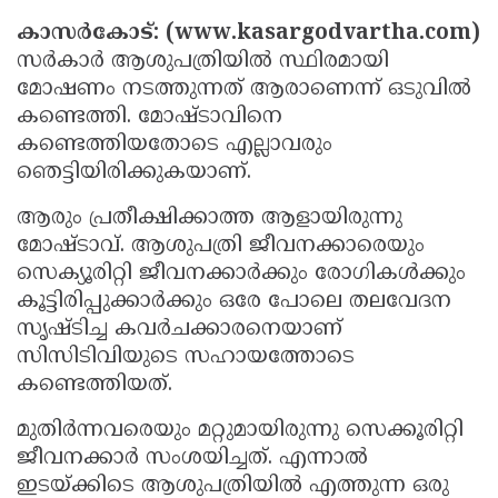
Election
Maha
കാസര്‍കോട്: (www.kasargodvartha.com)
Shivarathri
International
സര്‍കാര്‍ ആശുപത്രിയില്‍ സ്ഥിരമായി
മോഷണം നടത്തുന്നത് ആരാണെന്ന് ഒടുവില്‍
Women's
Anti-
കണ്ടെത്തി. മോഷ്ടാവിനെ
Day
Drug
Attukal
കണ്ടെത്തിയതോടെ എല്ലാവരും
Campaign
Pongala
Holi
ഞെട്ടിയിരിക്കുകയാണ്.
2025
2025
IPL
ആരും പ്രതീക്ഷിക്കാത്ത ആളായിരുന്നു
മോഷ്ടാവ്. ആശുപത്രി ജീവനക്കാരെയും
2025
Eid
സെക്യൂരിറ്റി ജീവനക്കാര്‍ക്കും രോഗികള്‍ക്കും
Al-
Waqf
കൂട്ടിരിപ്പുക്കാര്‍ക്കും ഒരേ പോലെ തലവേദന
Fitr
സൃഷ്ടിച്ച കവര്‍ചക്കാരനെയാണ്
Bill
Vishu
സിസിടിവിയുടെ സഹായത്തോടെ
2025
Controversy
Festival
Good
കണ്ടെത്തിയത്.
2025
Friday
Easter
മുതിര്‍ന്നവരെയും മറ്റുമായിരുന്നു സെക്കൂരിറ്റി
Observance
Sunday
By-
ജീവനക്കാര്‍ സംശയിച്ചത്. എന്നാല്‍
2025
ഇടയ്ക്കിടെ ആശുപത്രിയില്‍ എത്തുന്ന ഒരു
2025
Election
Bihar