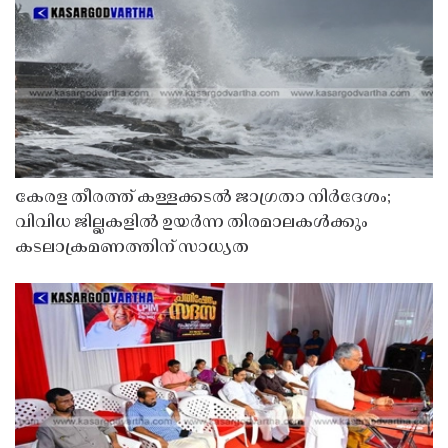
കേരള തീരത്ത് കള്ളക്കടൽ ജാഗ്രതാ നിർദേശം;
വിവിധ ജില്ലകളിൽ ഉയർന്ന തിരമാലകൾക്കും
കടലാക്രമണത്തിന് സാധ്യത