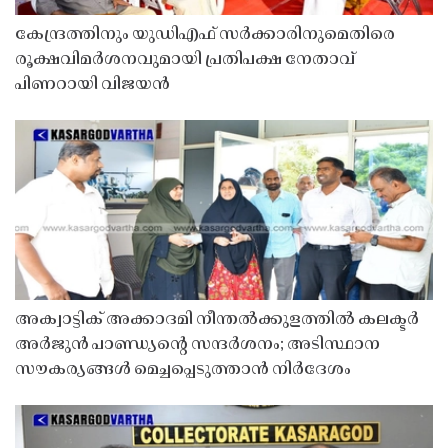
കേന്ദ്രത്തിനും യുഡിഎഫ് സർക്കാരിനുമെതിരെ
രൂക്ഷവിമർശനവുമായി പ്രതിപക്ഷ നേതാവ്
പിണറായി വിജയൻ
അക്വാട്ടിക് അക്കാദമി നീന്തൽക്കുളത്തിൽ കലക്ടർ
അർജുൻ പാണ്ഡ്യൻ്റെ സന്ദർശനം; അടിസ്ഥാന
സൗകര്യങ്ങൾ മെച്ചപ്പെടുത്താൻ നിർദേശം