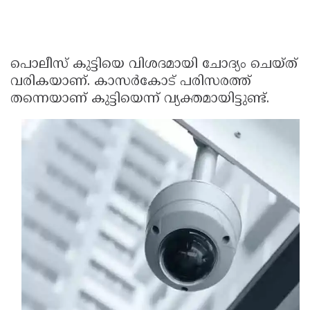
പൊലീസ് കുട്ടിയെ വിശദമായി ചോദ്യം ചെയ്ത്
വരികയാണ്. കാസര്‍കോട് പരിസരത്ത്
തന്നെയാണ് കുട്ടിയെന്ന് വ്യക്തമായിട്ടുണ്ട്.