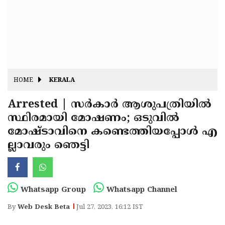
Fitr
May
Day
Eid
Al
Independence
Ad'ha
Day
Onam
HOME
KERALA
J&K
State
Arrested | സര്‍കാര്‍ ആശുപത്രിയില്‍
Haryana
സ്ഥിരമായി മോഷണം; ഒടുവില്‍
Assembly
State
Diwali
മോഷ്ടാവിനെ കണ്ടെത്തിയപ്പോള്‍ എ
Elections
Assembly
Christmas
ല്ലാവരും ഞെട്ടി
Elections
New-
Year
Republic
Whatsapp Group
Whatsapp Channel
Day
Budget
By
Web Desk Beta
Jul 27, 2023, 16:12 IST
Delhi