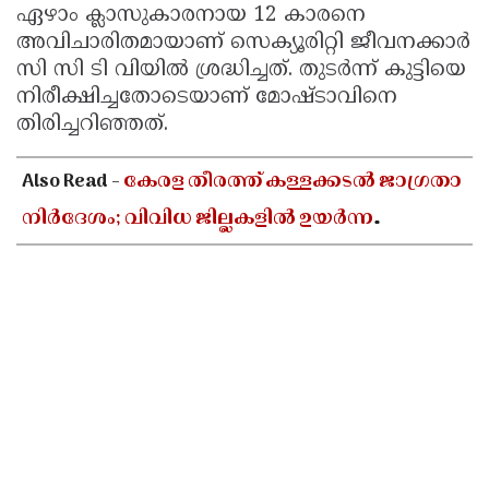
ഏഴാം ക്ലാസുകാരനായ 12 കാരനെ
Updates
Assembly
Kerala
അവിചാരിതമായാണ് സെക്യൂരിറ്റി ജീവനക്കാര്‍
Polls
സി സി ടി വിയില്‍ ശ്രദ്ധിച്ചത്. തുടര്‍ന്ന് കുട്ടിയെ
Local
Look
നിരീക്ഷിച്ചതോടെയാണ് മോഷ്ടാവിനെ
Body
Back
തിരിച്ചറിഞ്ഞത്.
Election
2025
Also Read -
കേരള തീരത്ത് കള്ളക്കടൽ ജാഗ്രതാ
നിർദേശം; വിവിധ ജില്ലകളിൽ ഉയർന്ന
തിരമാലകൾക്കും കടലാക്രമണത്തിന്
സാധ്യത