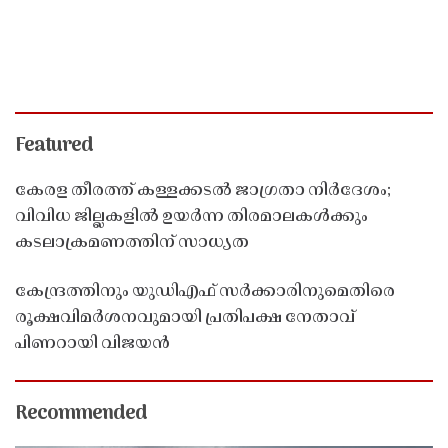
Featured
കേരള തീരത്ത് കള്ളക്കടൽ ജാഗ്രതാ നിർദേശം;
വിവിധ ജില്ലകളിൽ ഉയർന്ന തിരമാലകൾക്കും
കടലാക്രമണത്തിന് സാധ്യത
കേന്ദ്രത്തിനും യുഡിഎഫ് സർക്കാരിനുമെതിരെ
രൂക്ഷവിമർശനവുമായി പ്രതിപക്ഷ നേതാവ്
പിണറായി വിജയൻ
Recommended