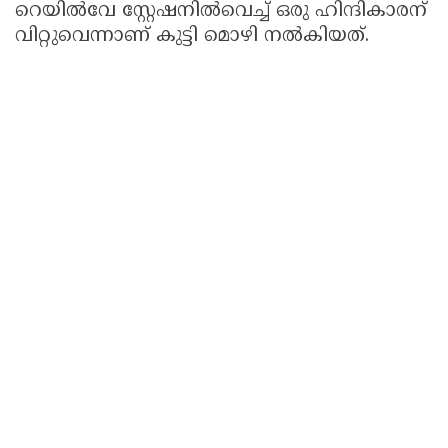
റെയില്‍വേ സ്റ്റേഷനില്‍വെച്ച് ഒരു ഹിന്ദികാരന്
വിറ്റുവെന്നാണ് കുട്ടി മൊഴി നല്‍കിയത്.