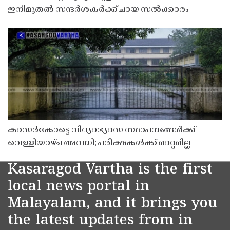
ഇനിമുതൽ സന്ദർശകർക്ക് ചായ സൽക്കാരം
കാസർകോട്ടെ വിദ്യാഭ്യാസ സ്ഥാപനങ്ങൾക്ക്
വെള്ളിയാഴ്ച അവധി; പരീക്ഷകൾക്ക് മാറ്റമില്ല
Kasaragod Vartha is the first
local news portal in
Malayalam, and it brings you
the latest updates from in