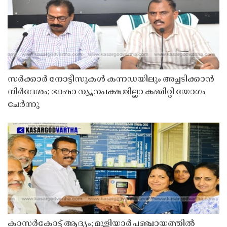
സർക്കാർ നോട്ടീസുകൾ കന്നഡയിലും അച്ചടിക്കാൻ
നിർദേശം; ഭാഷാ ന്യൂനപക്ഷ ജില്ലാ കമ്മിറ്റി യോഗം
ചേർന്നു
കാസർകോട്ട് ആദ്യം; മുളിയാർ പഞ്ചായത്തിൽ