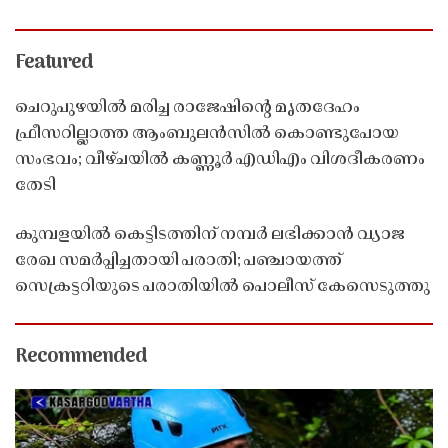
Featured
ചെറുപുഴയിൽ മരിച്ച രാജേഷിൻ്റെ മൃതദേഹം
ഫ്രീസറില്ലാത്ത ആംബുലൻസിൽ കൊണ്ടുപോയ
സംഭവം; വീഴ്ചയിൽ കണ്ണൂർ എഡിഎം വിശദീകരണം
തേടി
കുമ്പളയിൽ കെട്ടിടത്തിന് നമ്പർ ലഭിക്കാൻ വ്യാജ
രേഖ സമർപ്പിച്ചതായി പരാതി; പഞ്ചായത്ത്
സെക്രട്ടറിയുടെ പരാതിയിൽ പൊലീസ് കേസെടുത്തു
Recommended