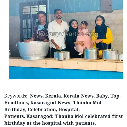
Updates
Assembly
Kerala
Polls
Local
Look
Body
Back
Election
2025
Keywords:
News, Kerala, Kerala-News, Baby, Top-
Headlines, Kasaragod-News, Thanha Mol,
Birthday, Celebration, Hospital,
Patients, Kasaragod: Thanha Mol celebrated first
birthday at the hospital with patients.