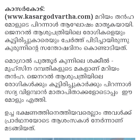
Election
Maha
കാസര്‍കോട്:
Shivarathri
International
(www.kasargodvartha.com)
മറിയം തന്‍ഹ
മോളുടെ പിറന്നാള്‍ ആഘോഷം മാതൃകയായി.
Women's
Anti-
ജെനറല്‍ ആശുപത്രിയിലെ രോഗികളെയും
Day
Drug
Attukal
കൂട്ടിരിപ്പുകാരെയും ചേര്‍ത്ത് പിടിച്ചായിരുന്നു
Campaign
Pongala
Holi
കുരുന്നിന്റെ സന്തോഷദിനം കൊണ്ടാടിയത്.
2025
2025
IPL
മൊഗ്രാല്‍ പുത്തൂര്‍ കുന്നിലെ ശക്കീല്‍ -
മുഹ്‌സിന ദമ്പതികളുടെ മകളാണ് മറിയം
2025
Eid
തന്‍ഹ. ജെനറല്‍ ആശുപത്രിയിലെ
Al-
Waqf
രോഗികള്‍ക്കും കൂട്ടിരിപ്പുകാര്‍ക്കും പിറന്നാള്‍
Fitr
സദ്യ വിളമ്പാന്‍ മാതാപിതാക്കളോടൊപ്പം ഈ
Bill
Vishu
മോളും എത്തി.
2025
Controversy
Festival
Good
ഉച്ച ഭക്ഷണത്തിനെത്തിയവരെല്ലാം അവള്‍ക്ക്
2025
Friday
Easter
പ്രാര്‍ഥനയോടെ ആശംസകള്‍ നേര്‍ന്നാണ്
Observance
Sunday
By-
മടങ്ങിയത്.
2025
2025
Election
Bihar