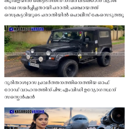
കുമ്പളയിൽ കെട്ടിടത്തിന് നമ്പർ ലഭിക്കാൻ വ്യാജ
രേഖ സമർപ്പിച്ചതായി പരാതി; പഞ്ചായത്ത്
സെക്രട്ടറിയുടെ പരാതിയിൽ പൊലീസ് കേസെടുത്തു
ദുരിതാശ്വാസ പ്രവർത്തനത്തിനെത്തിയ ഓഫ്
റോഡ് വാഹനത്തിന് പിഴ; എംവിഡി ഉദ്യോഗസ്ഥന്
സസ്പെൻഷൻ