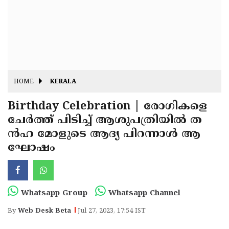
Fitr
May
Day
Eid
Al
Independence
Ad'ha
Day
Onam
HOME
KERALA
J&K
State
Birthday Celebration | രോഗികളെ
Haryana
ചേര്‍ത്ത് പിടിച്ച് ആശുപത്രിയില്‍ ത
Assembly
State
Diwali
ന്‍ഹ മോളുടെ ആദ്യ പിറന്നാള്‍ ആ
Elections
Assembly
Christmas
ഘോഷം
Elections
New-
Year
Republic
Whatsapp Group
Whatsapp Channel
Day
Budget
By
Web Desk Beta
Jul 27, 2023, 17:54 IST
Delhi