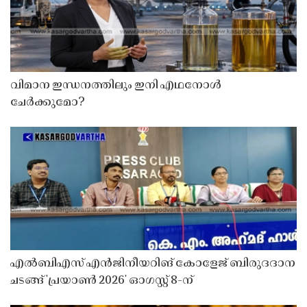
വിമാന ഇന്ധനത്തിലും ഇനി എഥനോൾ
ചേർക്കുമോ?
എൽബിഎസ് എൻജിനീയറിങ് കോളേജ് ബിരുദദാന
ചടങ്ങ് 'പ്രയാൺ 2026' ഓഗസ്റ്റ് 8-ന്