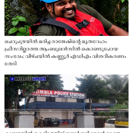
ചെറുപുഴയിൽ മരിച്ച രാജേഷിൻ്റെ മൃതദേഹം
ഫ്രീസറില്ലാത്ത ആംബുലൻസിൽ കൊണ്ടുപോയ
സംഭവം; വീഴ്ചയിൽ കണ്ണൂർ എഡിഎം വിശദീകരണം
തേടി