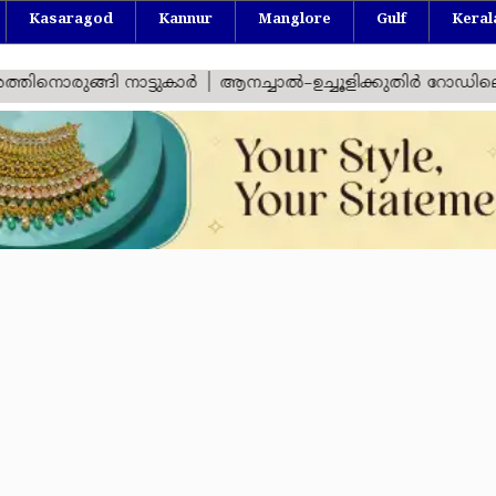
Kasaragod
Kannur
Manglore
Gulf
Keral