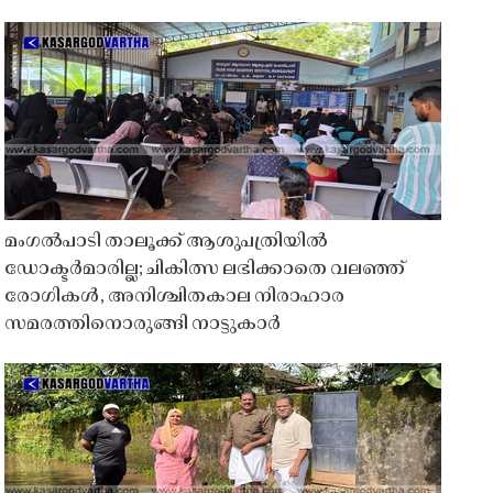
മംഗൽപാടി താലൂക്ക് ആശുപത്രിയിൽ
ഡോക്ടർമാരില്ല; ചികിത്സ ലഭിക്കാതെ വലഞ്ഞ്
രോഗികൾ, അനിശ്ചിതകാല നിരാഹാര
സമരത്തിനൊരുങ്ങി നാട്ടുകാർ