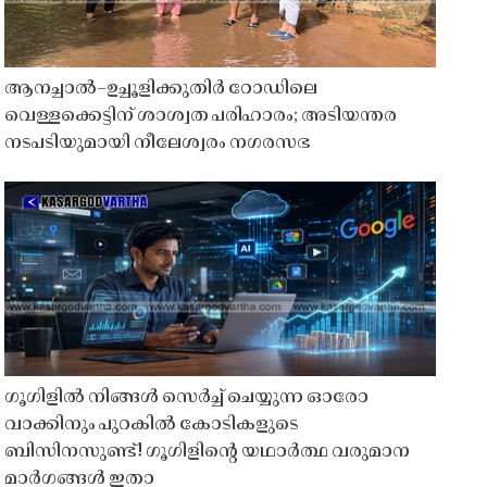
ആനച്ചാൽ–ഉച്ചൂളിക്കുതിർ റോഡിലെ
വെള്ളക്കെട്ടിന് ശാശ്വത പരിഹാരം; അടിയന്തര
നടപടിയുമായി നീലേശ്വരം നഗരസഭ
ഗൂഗിളിൽ നിങ്ങൾ സെർച്ച് ചെയ്യുന്ന ഓരോ
വാക്കിനും പുറകിൽ കോടികളുടെ
ബിസിനസുണ്ട്! ഗൂഗിളിന്റെ യഥാർത്ഥ വരുമാന
മാർഗങ്ങൾ ഇതാ