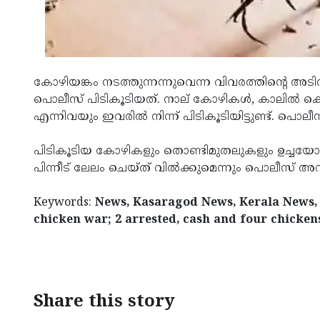
കോഴിയങ്കം നടത്തുന്നന്നുവെന്ന വിവരത്തിന്റെ
പൊലീസ് പിടികൂടിയത്. നാല് കോഴികൾ, കാലിൽ കെട്
എന്നിവയും ഇവരിൽ നിന്ന് പിടികൂടിയിട്ടുണ്ട്. പൊലീ
പിടികൂടിയ കോഴികളും തൊണ്ടിമുതലുകളും ഉച്ച
പിന്നീട് ലേലം ചെയ്‌ത്‌ വിൽക്കുമെന്നും പൊലീസ് അറി
Keywords:
News, Kasaragod News, Kerala News,
chicken war; 2 arrested, cash and four chickens
< !- START disable copy paste -->
Share this story