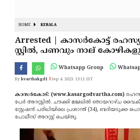
HOME
KERALA
Arrested | കാസർകോട്ട് രഹസ്
സ്റ്റിൽ, പണവും നാല് കോഴികളും
Whatsapp Group
Whatsap
By
kvarthakgd1
Sep 4, 2023, 13:11 IST
കാസർകോട്: (www.kasargodvartha.com)
രഹസ്
പേർ അറസ്റ്റിൽ. ചൗക്കി മജലിൽ ഞായറാഴ്ച വൈക
സ്റ്റേഷൻ പരിധിയിലെ പ്രശാന്ത് (34), ബദിയടുക്ക 
പോലീസ് അറസ്റ്റ് ചെയ്‌തു.