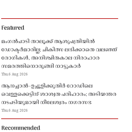
Featured
മംഗൽപാടി താലൂക്ക് ആശുപത്രിയിൽ
ഡോക്ടർമാരില്ല; ചികിത്സ ലഭിക്കാതെ വലഞ്ഞ്
രോഗികൾ, അനിശ്ചിതകാല നിരാഹാര
സമരത്തിനൊരുങ്ങി നാട്ടുകാർ
Thu,6 Aug 2026
ആനച്ചാൽ–ഉച്ചൂളിക്കുതിർ റോഡിലെ
വെള്ളക്കെട്ടിന് ശാശ്വത പരിഹാരം; അടിയന്തര
നടപടിയുമായി നീലേശ്വരം നഗരസഭ
Thu,6 Aug 2026
Recommended