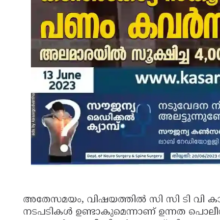
അതേസമയം, വിഷയത്തില്‍ സി സി ടി വി കാമ
നടപടികള്‍ ഉണ്ടാകുമെന്നാണ് ഉന്നത പൊലീസ്