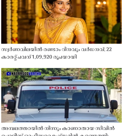
സ്വർണവിലയിൽ രണ്ടാം ദിനവും വർധനവ്; 22
കാരറ്റ് പവന് 1,09,920 രൂപയായി
അമ്പലത്തറയിൽ നിന്നും കാണാതായ സിവിൽ