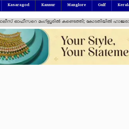
Kasaragod
Kannur
Manglore
Gulf
Keral