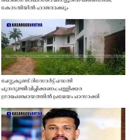
പൊലീസ് ഓഫീസറെ മംഗ്ളൂരിൽ കണ്ടെത്തി;
കോടതിയിൽ ഹാജരാക്കും
ചേറ്റുകുണ്ട് റിസോർട്ട് പദ്ധതി
പുനരുജ്ജീവിപ്പിക്കണം; പള്ളിക്കര
ഗ്രാമപഞ്ചായത്തിൽ പ്രമേയം പാസാക്കി