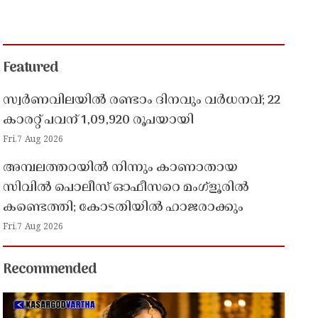
Featured
സ്വർണവിലയിൽ രണ്ടാം ദിനവും വർധനവ്; 22
കാരറ്റ് പവന് 1,09,920 രൂപയായി
Fri,7 Aug 2026
അമ്പലത്തറയിൽ നിന്നും കാണാതായ
സിവിൽ പൊലീസ് ഓഫീസറെ മംഗ്ളൂരിൽ
കണ്ടെത്തി; കോടതിയിൽ ഹാജരാക്കും
Fri,7 Aug 2026
Recommended