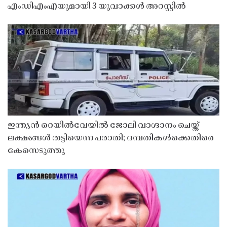
എംഡിഎംഎയുമായി 3 യുവാക്കൾ അറസ്റ്റിൽ
ഇന്ത്യൻ റെയിൽവേയിൽ ജോലി വാഗ്ദാനം ചെയ്ത്
ലക്ഷങ്ങൾ തട്ടിയെന്ന പരാതി; ദമ്പതികൾക്കെതിരെ
കേസെടുത്തു