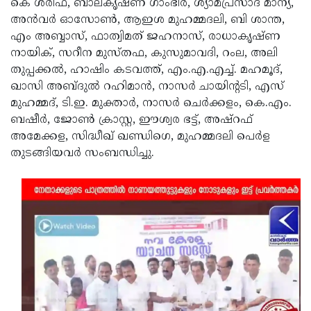
കെ ശരീഫ്, ബാലകൃഷ്ണ ഗാംഭീര, ശ്യാമപ്രസാദ് മാന്യ,
അൻവർ ഓസോൺ, ആഇശ മുഹമ്മദലി, ബി ശാന്ത,
എം അബ്ബാസ്, ഫാത്വിമത് ജഹനാസ്, രാധാകൃഷ്ണ
നായിക്, സറീന മുസ്തഫ, കുസുമാവദി, റംല, അലി
തുപ്പക്കൽ, ഹാഷിം കടവത്ത്, എം.എ.എച്ച്. മഹമൂദ്,
ഖാസി അബ്ദുൽ റഹിമാൻ, നാസർ ചായിന്റടി, എസ്
മുഹമ്മദ്‌, ടി.ഇ. മുക്താർ, നാസർ ചെർക്കളം, കെ.എം.
ബഷീർ, ജോൺ ക്രാസ്റ്റ, ഈശ്വര ഭട്ട്, അഷ്‌റഫ്‌
അമേക്കള, സിദ്ധീഖ് ഖണ്ഡിഗെ, മുഹമ്മദലി പെർള
തുടങ്ങിയവർ സംബന്ധിച്ചു.