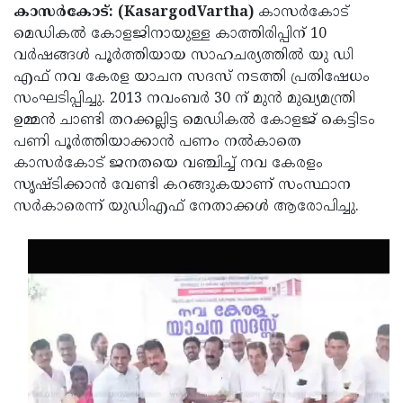
Election
Maha
കാസർകോട്: (KasargodVartha)
കാസർകോട്
മെഡികൽ കോളജിനായുള്ള കാത്തിരിപ്പിന് 10
Shivarathri
International
വർഷങ്ങൾ പൂർത്തിയായ സാഹചര്യത്തിൽ യു ഡി
Women's
Anti-
എഫ് നവ കേരള യാചന സദസ് നടത്തി പ്രതിഷേധം
സംഘടിപ്പിച്ചു. 2013 നവംബർ 30 ന് മുൻ മുഖ്യമന്ത്രി
Day
Drug
Attukal
ഉമ്മൻ ചാണ്ടി തറക്കല്ലിട്ട മെഡികൽ കോളജ് കെട്ടിടം
Campaign
Pongala
Holi
പണി പൂർത്തിയാക്കാൻ പണം നൽകാതെ
കാസർകോട് ജനതയെ വഞ്ചിച്ച് നവ കേരളം
2025
2025
IPL
സൃഷ്ടിക്കാൻ വേണ്ടി കറങ്ങുകയാണ് സംസ്ഥാന
2025
Eid
സർകാരെന്ന് യുഡിഎഫ് നേതാക്കൾ ആരോപിച്ചു.
Al-
Waqf
Fitr
Bill
Vishu
2025
Controversy
Festival
Good
2025
Friday
Easter
Observance
Sunday
By-
2025
2025
Election
Bihar