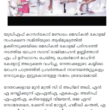
Updates
Assembly
Kerala
Polls
Local
Look
Body
Back
Election
2025
യുഡിഎഫ് കാസർകോട് മണ്ഡലം മെഡികൽ കോളജ്
സംരക്ഷണ സമിതിയുടെ ആഭിമുഖ്യത്തിൽ
ഉക്കിനടുക്കയിലെ മെഡികൽ കോളജ് പരിസരത്ത്
നടത്തിയ യാചന സദസ് രാജ്മോഹൻ ഉണ്ണിത്താൻ
എം പി ഉദ്ഘാടനം ചെയ്തു. ചെയർമാൻ മാഹിൻ
കേളോട്ട് അധ്യക്ഷത വഹിച്ചു. നേതാക്കളുടെ കയ്യിലെ
യാചന പാത്രത്തിൽ പ്രവർത്തകർ നാണയത്തുട്ടുകളും
നോടുകളും ഇട്ടുകൊണ്ടുള്ള സമരം ശ്രദ്ധേയമായി.
നേതാക്കളായ മുൻ മന്ത്രി സി ടി അഹ്‌മദ്‌ അലി, എൻ
എ നെല്ലിക്കുന്ന് എംഎൽഎ, എകെഎം അശ്റഫ്‌
എംഎൽഎ, കരിവെള്ളൂർ വിജയൻ, ജെ എസ്
സോമശേഖര, ഷേണി രവി മാസ്റ്റർ, ഹമീദലി കന്തൽ, എ