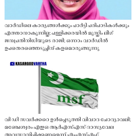
വാർഡിലെ കാര്യങ്ങൾക്കും പാർട്ടി പരിപാടികൾക്കും
എത്താനാകുന്നില്ല; പള്ളിക്കരയിൽ മുസ്ലിം ലീഗ്
ജനപ്രതിനിധിയുടെ രാജി; ഒന്നാം വാർഡിൽ
ഉപതെരഞ്ഞെടുപ്പിന് കളമൊരുങ്ങുന്നു
വി ഡി സവർക്കറെ ഉൾപ്പെടുത്തി വിവാദ ചോദ്യാവലി;
മഞ്ചേശ്വരം എഇഒ ആർഎസ്എസ് ദാസ്യവേല
അവസാനിപ്പിക്കണമെന്ന് എംഎസ്എഫ്