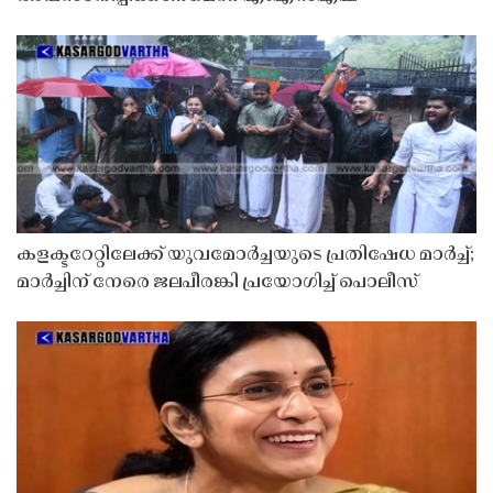
കളക്ടറേറ്റിലേക്ക് യുവമോർച്ചയുടെ പ്രതിഷേധ മാർച്ച്;
മാർച്ചിന് നേരെ ജലപീരങ്കി പ്രയോഗിച്ച് പൊലീസ്