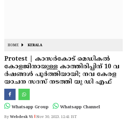
Fitr
May
Day
Eid
Al
Independence
Ad'ha
Day
Onam
HOME
KERALA
J&K
State
Protest | കാസർകോട് മെഡികൽ
Haryana
കോളജിനായുള്ള കാത്തിരിപ്പിന് 10 വ
Assembly
State
Diwali
ർഷങ്ങൾ പൂർത്തിയായി; നവ കേരള
Elections
Assembly
Christmas
യാചന സദസ് നടത്തി യു ഡി എഫ്
Elections
New-
Year
Republic
Whatsapp Group
Whatsapp Channel
Day
Budget
By
Webdesk Vi
Nov 30, 2023, 12:41 IST
Delhi