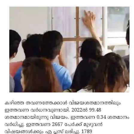
Updates
Assembly
Kerala
Polls
Local
Look
Body
Back
Election
2025
കഴിഞ്ഞ തവണത്തേക്കാള്‍ വിജയശതമാനത്തിലും
ഇത്തവണ വര്‍ധനവുണ്ടായി. 2022ല്‍ 99.48
ശതമാനമായിരുന്നു വിജയം. ഇത്തവണ 0.34 ശതമാനം
വര്‍ധിച്ചു. ഇത്തവണ 2667 പേര്‍ക്ക് മുഴുവന്‍
വിഷയങ്ങള്‍ക്കും എ പ്ലസ് ലഭിച്ചു. 1789