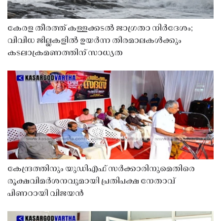
കേരള തീരത്ത് കള്ളക്കടൽ ജാഗ്രതാ നിർദേശം;
വിവിധ ജില്ലകളിൽ ഉയർന്ന തിരമാലകൾക്കും
കടലാക്രമണത്തിന് സാധ്യത
കേന്ദ്രത്തിനും യുഡിഎഫ് സർക്കാരിനുമെതിരെ
രൂക്ഷവിമർശനവുമായി പ്രതിപക്ഷ നേതാവ്
പിണറായി വിജയൻ