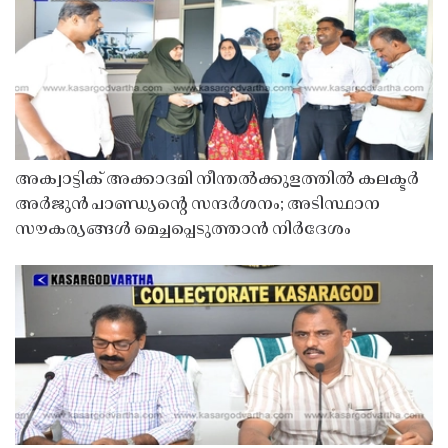
അക്വാട്ടിക് അക്കാദമി നീന്തൽക്കുളത്തിൽ കലക്ടർ
അർജുൻ പാണ്ഡ്യൻ്റെ സന്ദർശനം; അടിസ്ഥാന
സൗകര്യങ്ങൾ മെച്ചപ്പെടുത്താൻ നിർദേശം