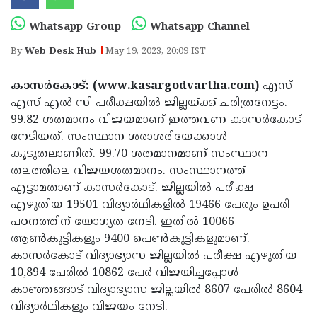
Election
Maha
Whatsapp Group
Whatsapp Channel
Shivarathri
International
By
Web Desk Hub
May 19, 2023, 20:09 IST
Women's
Anti-
Day
Drug
Attukal
കാസര്‍കോട്: (www.kasargodvartha.com)
എസ്
എസ് എല്‍ സി പരീക്ഷയില്‍ ജില്ലയ്ക്ക് ചരിത്രനേട്ടം.
Campaign
Pongala
Holi
99.82 ശതമാനം വിജയമാണ് ഇത്തവണ കാസര്‍കോട്
2025
2025
IPL
നേടിയത്. സംസ്ഥാന ശരാശരിയേക്കാള്‍
കൂടുതലാണിത്. 99.70 ശതമാനമാണ് സംസ്ഥാന
2025
Eid
തലത്തിലെ വിജയശതമാനം. സംസ്ഥാനത്ത്
Al-
Waqf
എട്ടാമതാണ് കാസര്‍കോട്. ജില്ലയില്‍ പരീക്ഷ
എഴുതിയ 19501 വിദ്യാര്‍ഥികളില്‍ 19466 പേരും ഉപരി
Fitr
Bill
Vishu
പഠനത്തിന് യോഗ്യത നേടി. ഇതില്‍ 10066
2025
Controversy
Festival
Good
ആണ്‍കുട്ടികളും 9400 പെണ്‍കുട്ടികളുമാണ്.
കാസര്‍കോട് വിദ്യാഭ്യാസ ജില്ലയില്‍ പരീക്ഷ എഴുതിയ
2025
Friday
Easter
10,894 പേരില്‍ 10862 പേര്‍ വിജയിച്ചപ്പോള്‍
Observance
Sunday
By-
കാഞ്ഞങ്ങാട് വിദ്യാഭ്യാസ ജില്ലയില്‍ 8607 പേരില്‍ 8604
വിദ്യാര്‍ഥികളും വിജയം നേടി.
2025
2025
Election
Bihar