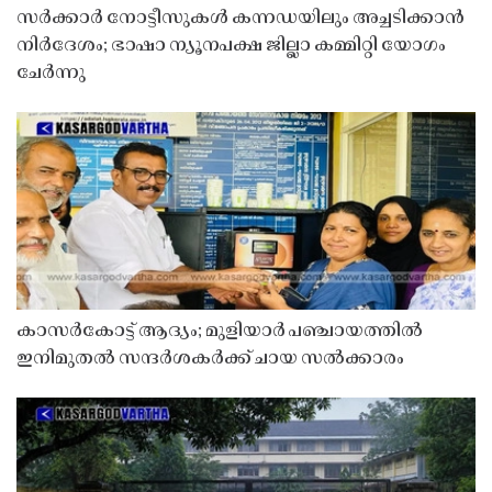
സർക്കാർ നോട്ടീസുകൾ കന്നഡയിലും അച്ചടിക്കാൻ
നിർദേശം; ഭാഷാ ന്യൂനപക്ഷ ജില്ലാ കമ്മിറ്റി യോഗം
ചേർന്നു
കാസർകോട്ട് ആദ്യം; മുളിയാർ പഞ്ചായത്തിൽ
ഇനിമുതൽ സന്ദർശകർക്ക് ചായ സൽക്കാരം