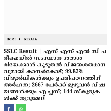
Fitr
May
Day
Eid
Al
Independence
Ad'ha
Day
Onam
HOME
KERALA
J&K
State
SSLC Result | എസ് എസ് എല്‍ സി പ
Haryana
രീക്ഷയില്‍ സംസ്ഥാന ശരാശ
Assembly
State
Diwali
രിയേക്കാള്‍ കൂടുതല്‍ വിജയശതമാന
Elections
Assembly
Christmas
വുമായി കാസര്‍കോട്; 99.82%
Elections
വിദ്യാര്‍ഥികള്‍ക്കും ഉപരിപഠനത്തിന്
New-
അര്‍ഹത; 2667 പേര്‍ക്ക് മുഴുവന്‍ വിഷ
Year
Republic
യങ്ങള്‍ക്കും എ പ്ലസ്; 144 സ്‌കൂളുക
Day
Budget
ള്‍ക്ക് നൂറുമേനി
Delhi