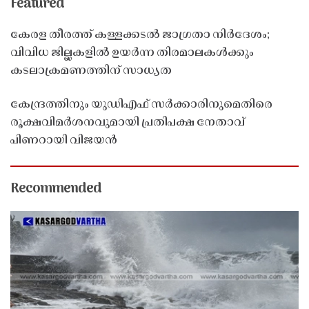
Featured
കേരള തീരത്ത് കള്ളക്കടൽ ജാഗ്രതാ നിർദേശം;
വിവിധ ജില്ലകളിൽ ഉയർന്ന തിരമാലകൾക്കും
കടലാക്രമണത്തിന് സാധ്യത
കേന്ദ്രത്തിനും യുഡിഎഫ് സർക്കാരിനുമെതിരെ
രൂക്ഷവിമർശനവുമായി പ്രതിപക്ഷ നേതാവ്
പിണറായി വിജയൻ
Recommended