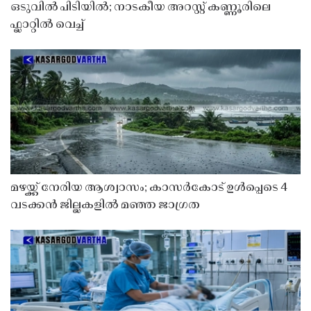
ഒടുവിൽ പിടിയിൽ; നാടകീയ അറസ്റ്റ് കണ്ണൂരിലെ
ഫ്ലാറ്റിൽ വെച്ച്
മഴയ്ക്ക് നേരിയ ആശ്വാസം; കാസർകോട് ഉൾപ്പെടെ 4
വടക്കൻ ജില്ലകളിൽ മഞ്ഞ ജാഗ്രത