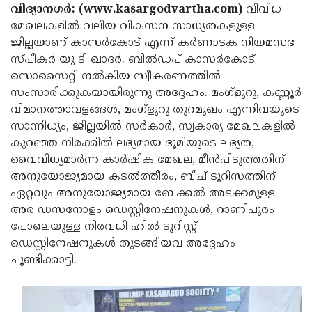
Election
Maha
വിദ്യാനഗര്‍: (www.kasargodvartha.com)
വിവിധ
മേഖലകളില്‍ വലിയ വികസന സാധ്യതകളുള്ള
Shivarathri
International
ജില്ലയാണ് കാസര്‍കോട് എന്ന് കര്‍ണാടക നിയമസഭ
Women's
Anti-
സ്പീകര്‍ യു ടി ഖാദര്‍. ബില്‍ഡപ് കാസര്‍കോട്
സൊസൈറ്റി നല്‍കിയ സ്വീകരണത്തില്‍
Day
Drug
Attukal
സംസാരിക്കുകയായിരുന്നു അദ്ദേഹം. മംഗ്‌ളുറു, കണ്ണൂര്‍
Campaign
Pongala
Holi
വിമാനത്താവളങ്ങള്‍, മംഗ്‌ളുറു തുറമുഖം എന്നിവയുടെ
സാന്നിധ്യം, ജില്ലയില്‍ സര്‍കാര്‍, സ്വകാര്യ മേഖലകളില്‍
2025
2025
IPL
കുറഞ്ഞ നിരക്കില്‍ ലഭ്യമായ ഭൂമിയുടെ ലഭ്യത,
2025
Eid
വൈവിധ്യമാര്‍ന്ന കാര്‍ഷിക മേഖല, മീന്‍പിടുത്തതിന്
അനുയോജ്യമായ കടല്‍ത്തീരം, ബീച് ടൂറിസത്തിന്
Al-
Waqf
ഏറ്റവും അനുയോജ്യമായ ബേക്കല്‍ അടക്കമുളള
Fitr
Bill
Vishu
അര ഡസനോളം ഡെസ്റ്റിനേഷനുകള്‍, റാണിപുരം
പോലെയുള്ള നിരവധി ഹില്‍ ടൂറിസ്റ്റ്
2025
Controversy
Festival
Good
ഡെസ്റ്റിനേഷനുകള്‍ തുടങ്ങിയവ അദ്ദേഹം
2025
Friday
Easter
ചൂണ്ടിക്കാട്ടി.
Observance
Sunday
By-
2025
2025
Election
Bihar