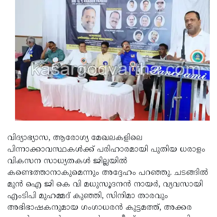
Updates
Assembly
Kerala
Polls
Local
Look
Body
Back
Election
2025
വിദ്യാഭ്യാസ, ആരോഗ്യ മേഖലകളിലെ
പിന്നാക്കാവസ്ഥകള്‍ക്ക് പരിഹാരമായി പുതിയ ധരാളം
വികസന സാധ്യതകള്‍ ജില്ലയില്‍
കണ്ടെത്താനാകുമെന്നും അദ്ദേഹം പറഞ്ഞു. ചടങ്ങില്‍
മുന്‍ ഐ ജി കെ വി മധുസൂദനന്‍ നായര്‍, വ്യവസായി
എംടിപി മുഹമ്മദ് കുഞ്ഞി, സിനിമാ താരവും
അഭിഭാഷകനുമായ ഗംഗാധരന്‍ കുട്ടമത്ത്, അക്കര