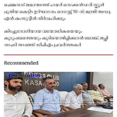
ചെമ്മനാട് ജമാഅത്ത് ഹയർ സെക്കൻഡറി സ്കൂൾ
പുതിയ കെട്ടിട ഉദ്ഘാടനം ഓഗസ്റ്റ് 10-ന്; മന്ത്രി അഡ്വ.
എൻ ഷംസുദ്ദീൻ നിർവഹിക്കും
കിടപ്പുരോഗിയായ വയോധികയെയും
കുടുംബത്തെയും കുടിയൊഴിപ്പിക്കാൻ ബാങ്ക്; ജപ്തി
നടപടി തടഞ്ഞ് സിപിഎം പ്രവർത്തകർ
Recommended