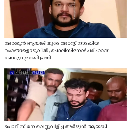
അർജുൻ ആയങ്കിയുടെ അറസ്റ്റ് നാടകീയ
രംഗങ്ങളൊടുവിൽ, പൊലീസിനോട് പരിഹാസ
ചോദ്യവുമായി പ്രതി
പൊലീസിനെ വെല്ലുവിളിച്ച അർജുൻ ആയങ്കി