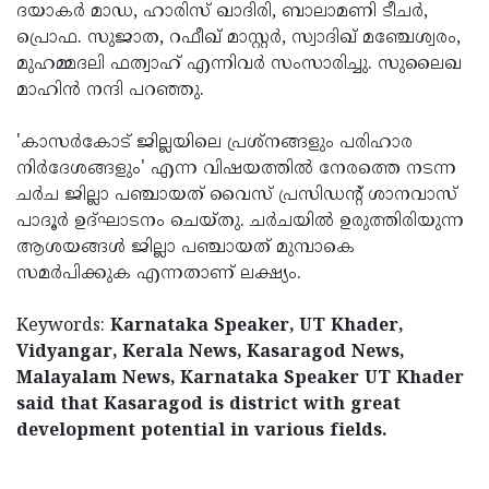
ദയാകര്‍ മാഡ, ഹാരിസ് ഖാദിരി, ബാലാമണി ടീചര്‍,
പ്രൊഫ. സുജാത, റഫീഖ് മാസ്റ്റര്‍, സ്വാദിഖ് മഞ്ചേശ്വരം,
മുഹമ്മദലി ഫത്വാഹ് എന്നിവര്‍ സംസാരിച്ചു. സുലൈഖ
മാഹിന്‍ നന്ദി പറഞ്ഞു.
'കാസര്‍കോട് ജില്ലയിലെ പ്രശ്‌നങ്ങളും പരിഹാര
നിര്‍ദേശങ്ങളും' എന്ന വിഷയത്തില്‍ നേരത്തെ നടന്ന
ചര്‍ച ജില്ലാ പഞ്ചായത് വൈസ് പ്രസിഡന്റ് ശാനവാസ്
പാദൂര്‍ ഉദ്ഘാടനം ചെയ്തു. ചര്‍ചയില്‍ ഉരുത്തിരിയുന്ന
ആശയങ്ങള്‍ ജില്ലാ പഞ്ചായത് മുമ്പാകെ
സമര്‍പിക്കുക എന്നതാണ് ലക്ഷ്യം.
Keywords:
Karnataka Speaker, UT Khader,
Vidyangar, Kerala News, Kasaragod News,
Malayalam News, Karnataka Speaker UT Khader
said that Kasaragod is district with great
development potential in various fields.
< !- START disable copy paste -->