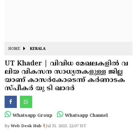
Fitr
May
Day
Eid
Al
Independence
Ad'ha
Day
Onam
HOME
KERALA
J&K
State
UT Khader | വിവിധ മേഖലകളില്‍ വ
Haryana
ലിയ വികസന സാധ്യതകളുള്ള ജില്ല
Assembly
State
Diwali
യാണ് കാസര്‍കോടെന്ന് കര്‍ണാടക
Elections
Assembly
Christmas
സ്പീകര്‍ യു ടി ഖാദര്‍
Elections
New-
Year
Republic
Whatsapp Group
Whatsapp Channel
Day
Budget
By
Web Desk Hub
Jul 31, 2023, 22:07 IST
Delhi