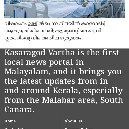
വിഷാംശം ഉള്ളിൽച്ചെന്ന നിലയിൽ കാറോടിച്ച്
ആശുപത്രിയിലെത്തി; കളക്ടറേറ്റിലെ യുഡി
ക്ലർക്കിൻ്റെ നില അതീവ ഗുരുതരം
Kasaragod Vartha is the first
local news portal in
Malayalam, and it brings you
the latest updates from in
and around Kerala, especially
from the Malabar area, South
Canara.
Home
About Us