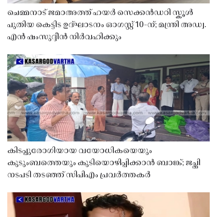
ചെമ്മനാട് ജമാഅത്ത് ഹയർ സെക്കൻഡറി സ്കൂൾ
പുതിയ കെട്ടിട ഉദ്ഘാടനം ഓഗസ്റ്റ് 10-ന്; മന്ത്രി അഡ്വ.
എൻ ഷംസുദ്ദീൻ നിർവഹിക്കും
കിടപ്പുരോഗിയായ വയോധികയെയും
കുടുംബത്തെയും കുടിയൊഴിപ്പിക്കാൻ ബാങ്ക്; ജപ്തി
നടപടി തടഞ്ഞ് സിപിഎം പ്രവർത്തകർ