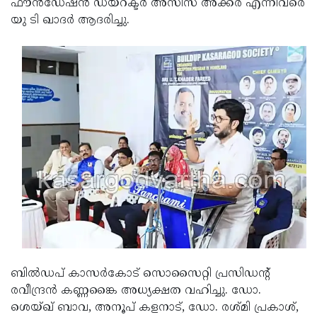
ഫൗന്‍ഡേഷന്‍ ഡയറക്ടര്‍ അസീസ് അക്കര എന്നിവരെ
യു ടി ഖാദര്‍ ആദരിച്ചു.
ബില്‍ഡപ് കാസര്‍കോട് സൊസൈറ്റി പ്രസിഡന്റ്
രവീന്ദ്രന്‍ കണ്ണങ്കൈ അധ്യക്ഷത വഹിച്ചു. ഡോ.
ശെയ്ഖ് ബാവ, അനൂപ് കളനാട്, ഡോ. രശ്മി പ്രകാശ്,