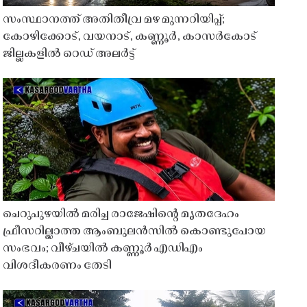
സംസ്ഥാനത്ത് അതിതീവ്ര മഴ മുന്നറിയിപ്പ്;
കോഴിക്കോട്, വയനാട്, കണ്ണൂർ, കാസർകോട്
ജില്ലകളിൽ റെഡ് അലർട്ട്
ചെറുപുഴയിൽ മരിച്ച രാജേഷിൻ്റെ മൃതദേഹം
ഫ്രീസറില്ലാത്ത ആംബുലൻസിൽ കൊണ്ടുപോയ
സംഭവം; വീഴ്ചയിൽ കണ്ണൂർ എഡിഎം
വിശദീകരണം തേടി