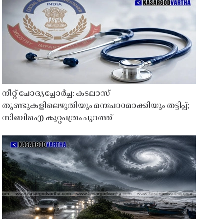
നീറ്റ് ചോദ്യച്ചോർച്ച: കടലാസ്
തുണ്ടുകളിലെഴുതിയും മനഃപാഠമാക്കിയും തട്ടിപ്പ്;
സിബിഐ കുറ്റപത്രം പുറത്ത്