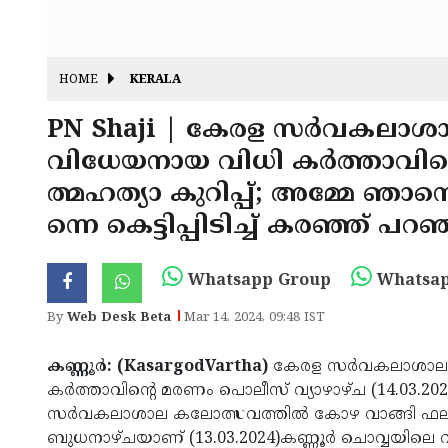
HOME
KERALA
PN Shaji | കേരള സര്‍വകല
വിധേയനായ വിധി കര്‍ത്താവിന
ത്മഹത്യാ കുറിപ്പ്; അമ്മേ ഞാനൊര
ന്നെ കെട്ടിപ്പിടിച്ച് കരഞ്ഞ്
Whatsapp Group
Whatsap
By
Web Desk Beta
Mar 14, 2024, 09:48 IST
കണ്ണൂര്‍: (KasargodVartha)
കേരള സര്‍വകലാശാ
കര്‍ത്താവിന്റെ മരണം പൊലീസ് വ്യാഴാഴ്ച (14.03.20
സര്‍വകലാശാല കലോത്സവത്തില്‍ കോഴ വാങ്ങി ഫലം
ബുധനാഴ്ചയാണ് (13.03.2024)കണ്ണൂര്‍ ചൊവ്വയിലെ വീട്ട