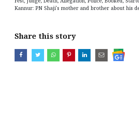
Fest, Judge, Death, Allegation, Police, Booked, Start
Kannur: PN Shaji's mother and brother about his d
Share this story