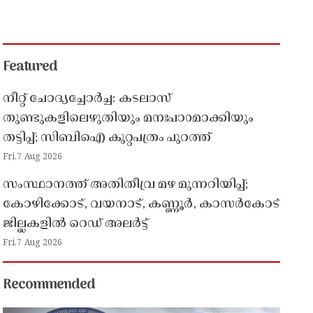
Featured
നീറ്റ് ചോദ്യച്ചോർച്ച: കടലാസ്
തുണ്ടുകളിലെഴുതിയും മനഃപാഠമാക്കിയും
തട്ടിപ്പ്; സിബിഐ കുറ്റപത്രം പുറത്ത്
Fri,7 Aug 2026
സംസ്ഥാനത്ത് അതിതീവ്ര മഴ മുന്നറിയിപ്പ്;
കോഴിക്കോട്, വയനാട്, കണ്ണൂർ, കാസർകോട്
ജില്ലകളിൽ റെഡ് അലർട്ട്
Fri,7 Aug 2026
Recommended