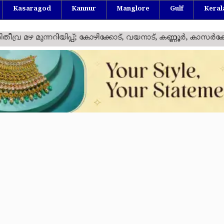
Kasaragod
Kannur
Manglore
Gulf
Keral