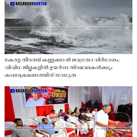
കേരള തീരത്ത് കള്ളക്കടൽ ജാഗ്രതാ നിർദേശം;
വിവിധ ജില്ലകളിൽ ഉയർന്ന തിരമാലകൾക്കും
കടലാക്രമണത്തിന് സാധ്യത