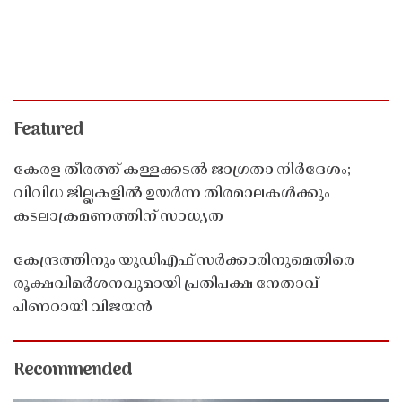
Featured
കേരള തീരത്ത് കള്ളക്കടൽ ജാഗ്രതാ നിർദേശം;
വിവിധ ജില്ലകളിൽ ഉയർന്ന തിരമാലകൾക്കും
കടലാക്രമണത്തിന് സാധ്യത
കേന്ദ്രത്തിനും യുഡിഎഫ് സർക്കാരിനുമെതിരെ
രൂക്ഷവിമർശനവുമായി പ്രതിപക്ഷ നേതാവ്
പിണറായി വിജയൻ
Recommended