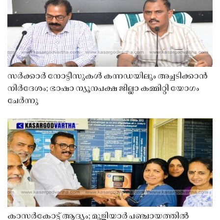
സർക്കാർ നോട്ടീസുകൾ കന്നഡയിലും അച്ചടിക്കാൻ
നിർദേശം; ഭാഷാ ന്യൂനപക്ഷ ജില്ലാ കമ്മിറ്റി യോഗം
ചേർന്നു
കാസർകോട്ട് ആദ്യം; മുളിയാർ പഞ്ചായത്തിൽ