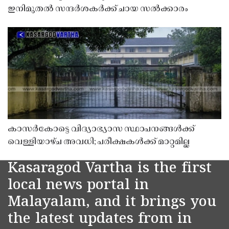
ഇനിമുതൽ സന്ദർശകർക്ക് ചായ സൽക്കാരം
കാസർകോട്ടെ വിദ്യാഭ്യാസ സ്ഥാപനങ്ങൾക്ക്
വെള്ളിയാഴ്ച അവധി; പരീക്ഷകൾക്ക് മാറ്റമില്ല
Kasaragod Vartha is the first
local news portal in
Malayalam, and it brings you
the latest updates from in