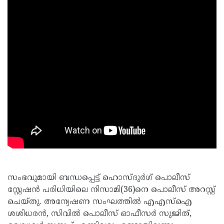
സംഭവുമായി ബന്ധപ്പെട്ട് ഹൊസ്ദുര്‍ഗ് പൊലീസ്
സ്റ്റേഷന്‍ പരിധിയിലെ നിസാമി(36)നെ പൊലീസ് അറസ്റ്റ്
ചെയ്തു. അന്വേഷണ സംഘത്തില്‍ എഎസ്ഐ
ശശിധരന്‍, സിവില്‍ പൊലീസ് ഓഫീസര്‍ സുജിത്,