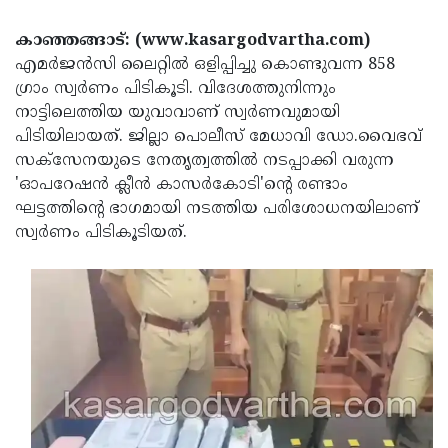
Election
Maha
കാഞ്ഞങ്ങാട്: (www.kasargodvartha.com)
Shivarathri
International
എമര്‍ജന്‍സി ലൈറ്റില്‍ ഒളിപ്പിച്ചു കൊണ്ടുവന്ന 858
Women's
Anti-
ഗ്രാം സ്വര്‍ണം പിടികൂടി. വിദേശത്തുനിന്നും
നാട്ടിലെത്തിയ യുവാവാണ് സ്വര്‍ണവുമായി
Day
Drug
Attukal
പിടിയിലായത്. ജില്ലാ പൊലീസ് മേധാവി ഡോ.വൈഭവ്
Campaign
Pongala
Holi
സക്സേനയുടെ നേതൃത്വത്തില്‍ നടപ്പാക്കി വരുന്ന
'ഓപറേഷന്‍ ക്ലീന്‍ കാസര്‍കോടി'ന്റെ രണ്ടാം
2025
2025
IPL
ഘട്ടത്തിന്റെ ഭാഗമായി നടത്തിയ പരിശോധനയിലാണ്
2025
Eid
സ്വര്‍ണം പിടികൂടിയത്.
Al-
Waqf
Fitr
Bill
Vishu
2025
Controversy
Festival
Good
2025
Friday
Easter
Observance
Sunday
By-
2025
2025
Election
Bihar