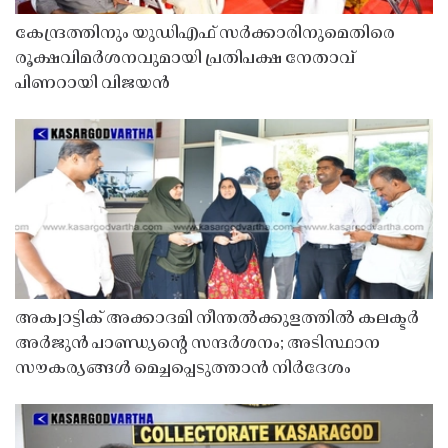
കേന്ദ്രത്തിനും യുഡിഎഫ് സർക്കാരിനുമെതിരെ
രൂക്ഷവിമർശനവുമായി പ്രതിപക്ഷ നേതാവ്
പിണറായി വിജയൻ
അക്വാട്ടിക് അക്കാദമി നീന്തൽക്കുളത്തിൽ കലക്ടർ
അർജുൻ പാണ്ഡ്യൻ്റെ സന്ദർശനം; അടിസ്ഥാന
സൗകര്യങ്ങൾ മെച്ചപ്പെടുത്താൻ നിർദേശം