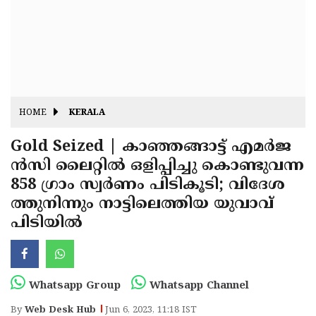
Fitr
May
Day
Eid
Al
Independence
Ad'ha
Day
Onam
HOME
KERALA
J&K
State
Gold Seized | കാഞ്ഞങ്ങാട്ട് എമര്‍ജ
Haryana
ന്‍സി ലൈറ്റില്‍ ഒളിപ്പിച്ചു കൊണ്ടുവന്ന
Assembly
State
Diwali
858 ഗ്രാം സ്വര്‍ണം പിടികൂടി; വിദേശ
Elections
Assembly
Christmas
ത്തുനിന്നും നാട്ടിലെത്തിയ യുവാവ്
Elections
പിടിയില്‍
New-
Year
Republic
Day
Budget
Whatsapp Group
Whatsapp Channel
Delhi
By
Web Desk Hub
Jun 6, 2023, 11:18 IST