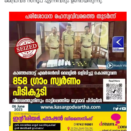
ഡ്രൈവര്‍ സനൂപ് എന്നിവരും ഉണ്ടായിരുന്നു.