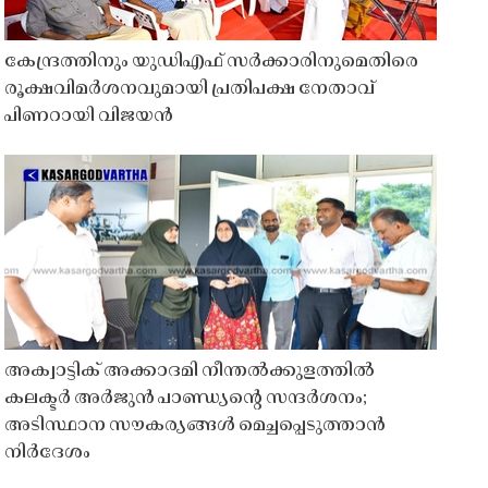
കേന്ദ്രത്തിനും യുഡിഎഫ് സർക്കാരിനുമെതിരെ
രൂക്ഷവിമർശനവുമായി പ്രതിപക്ഷ നേതാവ്
പിണറായി വിജയൻ
അക്വാട്ടിക് അക്കാദമി നീന്തൽക്കുളത്തിൽ
കലക്ടർ അർജുൻ പാണ്ഡ്യൻ്റെ സന്ദർശനം;
അടിസ്ഥാന സൗകര്യങ്ങൾ മെച്ചപ്പെടുത്താൻ
നിർദേശം