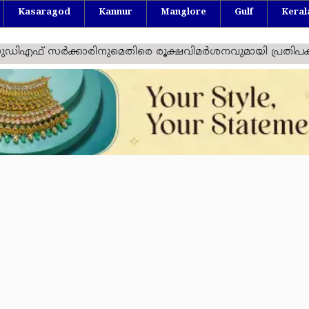
Kasaragod
Kannur
Manglore
Gulf
Keral