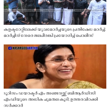
കളക്ടറേറ്റിലേക്ക് യുവമോർച്ചയുടെ പ്രതിഷേധ മാർച്ച്;
മാർച്ചിന് നേരെ ജലപീരങ്കി പ്രയോഗിച്ച് പൊലീസ്
ടൂറിസം ഡയറക്ടർ എം അഞ്ജനയ്ക്ക് ബിആർഡിസി
എംഡിയുടെ അധിക ചുമതല കൂടി; ഉത്തരവിറക്കി
സർക്കാർ