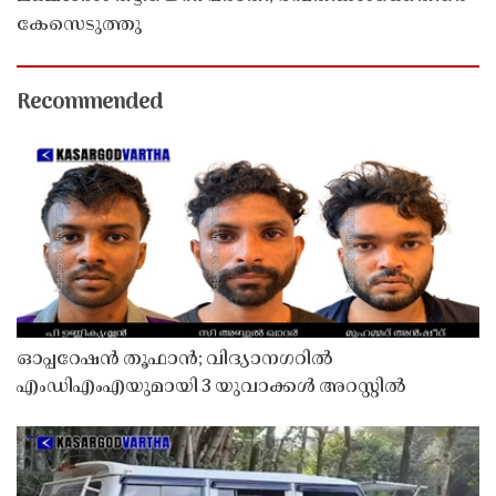
കേസെടുത്തു
Recommended
ഓപ്പറേഷൻ തൂഫാൻ; വിദ്യാനഗറിൽ
എംഡിഎംഎയുമായി 3 യുവാക്കൾ അറസ്റ്റിൽ