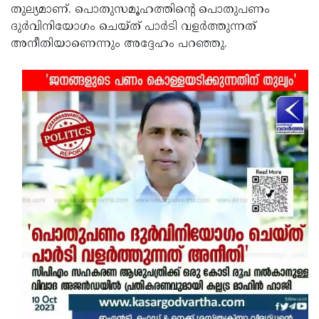
തുല്യമാണ്. പൊതുസമൂഹത്തിന്റെ പൊതുപണം
ദുര്‍വിനിയോഗം ചെയ്ത് പാര്‍ടി വളര്‍ത്തുന്നത്
അനീതിയാണെന്നും അദ്ദേഹം പറഞ്ഞു.