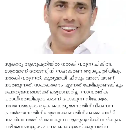
Updates
Assembly
Kerala
Polls
Local
Look
Body
Back
Election
2025
സ്വകാര്യ ആശുപത്രിയില്‍ നല്‍കി വരുന്ന ചികിത്സ
മാത്രമാണ് തേജസ്വിനി സഹകരണ ആശുപത്രിയിലും
നല്‍കി വരുന്നത്. കൃത്യമായി ഫീസും വാങ്ങിയാണ്
നടത്തുന്നത്. സഹകരണം എന്നത് പേരിലുണ്ടെങ്കിലും
പൊതുജനങ്ങള്‍ക്ക് ലഭ്യമാവാറില്ല. സാമ്പത്തിക
പരാധീനതയിലൂടെ കടന്ന് പോകുന്ന നീലേശ്വരം
നഗരസഭയുടെ തുക പൊതു ജനത്തിന് വികസന
പ്രവര്‍ത്തനത്തിന് ലഭ്യമാക്കേണ്ടതിന് പകരം പാര്‍ടി
സംവിധാനത്തില്‍ പോകുന്ന ആശുപത്രിക്ക് നല്‍കുക
വഴി ജനങ്ങളുടെ പണം കൊള്ളയടിക്കുന്നതിന്