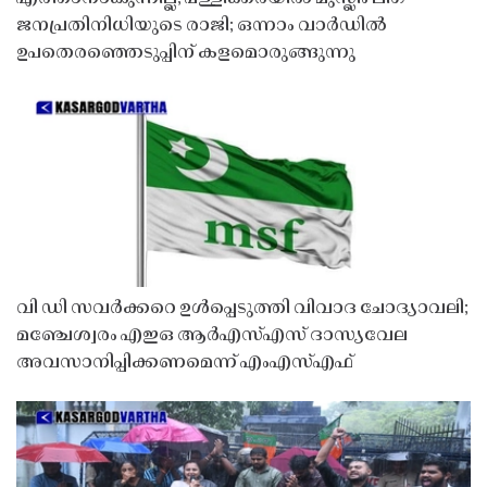
ജനപ്രതിനിധിയുടെ രാജി; ഒന്നാം വാർഡിൽ
ഉപതെരഞ്ഞെടുപ്പിന് കളമൊരുങ്ങുന്നു
വി ഡി സവർക്കറെ ഉൾപ്പെടുത്തി വിവാദ ചോദ്യാവലി;
മഞ്ചേശ്വരം എഇഒ ആർഎസ്എസ് ദാസ്യവേല
അവസാനിപ്പിക്കണമെന്ന് എംഎസ്എഫ്