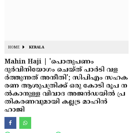
Fitr
May
Day
Eid
Al
Independence
Ad'ha
Day
Onam
HOME
KERALA
J&K
State
Mahin Haji | 'പൊതുപണം
Haryana
ദുര്‍വിനിയോഗം ചെയ്ത് പാര്‍ടി വള
Assembly
State
Diwali
ര്‍ത്തുന്നത് അനീതി'; സിപിഎം സഹക
Elections
Assembly
Christmas
രണ ആശുപത്രിക്ക് ഒരു കോടി രൂപ ന
Elections
ല്‍കാനുള്ള വിവാദ അജന്‍ഡയില്‍ പ്ര
New-
തികരണവുമായി കല്ലട്ര മാഹിന്‍
Year
Republic
ഹാജി
Day
Budget
Delhi