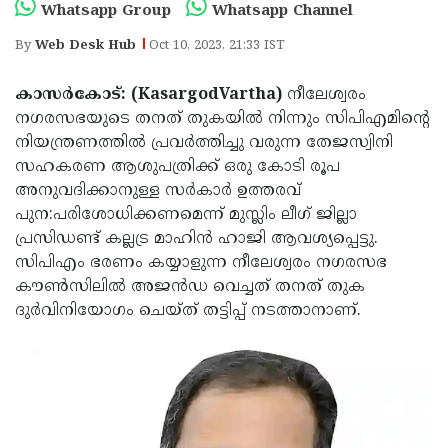
Election
Maha
Whatsapp Group
Whatsapp Channel
Shivarathri
International
By
Web Desk Hub
Oct 10, 2023, 21:33 IST
Women's
Anti-
കാസര്‍കോട്: (KasargodVartha)
നീലേശ്വരം
Day
Drug
Attukal
നഗരസഭയുടെ തനത് തുകയില്‍ നിന്നും സിപിഎമിന്റെ
നിയന്ത്രണത്തില്‍ പ്രവര്‍ത്തിച്ചു വരുന്ന തേജസ്വിനി
Campaign
Pongala
Holi
സഹകരണ ആശുപത്രിക്ക് ഒരു കോടി രൂപ
2025
2025
IPL
അനുവദിക്കാനുള്ള സര്‍കാര്‍ ഉത്തരവ്
പുന:പരിശോധിക്കണമെന്ന് മുസ്ലിം ലീഗ് ജില്ലാ
2025
Eid
പ്രസിഡണ്ട് കല്ലട്ര മാഹിന്‍ ഹാജി ആവശ്യപ്പെട്ടു.
Al-
Waqf
സിപിഎം ഭരണം കയ്യാളുന്ന നീലേശ്വരം നഗരസഭ
കൗണ്‍സിലില്‍ അജന്‍ഡ വെച്ചത് തനത് തുക
Fitr
Bill
Vishu
ദുര്‍വിനിയോഗം ചെയ്ത് തട്ടിപ്പ് നടത്താനാണ്.
2025
Controversy
Festival
Good
2025
Friday
Easter
Observance
Sunday
By-
2025
2025
Election
Bihar