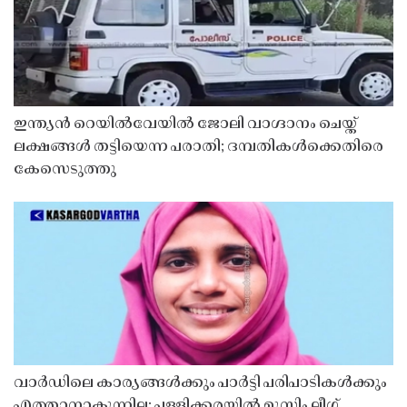
ഇന്ത്യൻ റെയിൽവേയിൽ ജോലി വാഗ്ദാനം ചെയ്ത്
ലക്ഷങ്ങൾ തട്ടിയെന്ന പരാതി; ദമ്പതികൾക്കെതിരെ
കേസെടുത്തു
വാർഡിലെ കാര്യങ്ങൾക്കും പാർട്ടി പരിപാടികൾക്കും
എത്താനാകുന്നില്ല; പള്ളിക്കരയിൽ മുസ്ലിം ലീഗ്