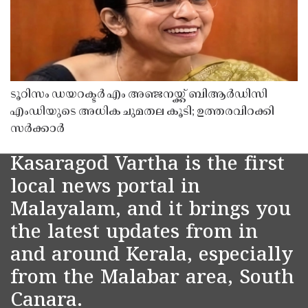
ടൂറിസം ഡയറക്ടർ എം അഞ്ജനയ്ക്ക് ബിആർഡിസി
എംഡിയുടെ അധിക ചുമതല കൂടി; ഉത്തരവിറക്കി
സർക്കാർ
Kasaragod Vartha is the first
local news portal in
Malayalam, and it brings you
the latest updates from in
and around Kerala, especially
from the Malabar area, South
Canara.