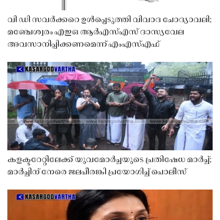
വി ഡി സവർക്കറെ ഉൾപ്പെടുത്തി വിവാദ ചോദ്യാവലി;
മഞ്ചേശ്വരം എഇഒ ആർഎസ്എസ് ദാസ്യവേല
അവസാനിപ്പിക്കണമെന്ന് എംഎസ്എഫ്
കളക്ടറേറ്റിലേക്ക് യുവമോർച്ചയുടെ പ്രതിഷേധ മാർച്ച്;
മാർച്ചിന് നേരെ ജലപീരങ്കി പ്രയോഗിച്ച് പൊലീസ്