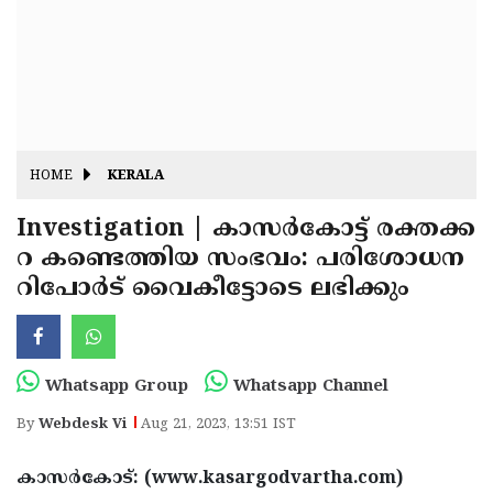
Fitr
May
Day
Eid
Al
Independence
Ad'ha
Day
Onam
HOME
KERALA
J&K
State
Investigation | കാസർകോട്ട് രക്തക്ക
Haryana
റ കണ്ടെത്തിയ സംഭവം: പരിശോധന
Assembly
State
Diwali
റിപോർട് വൈകീട്ടോടെ ലഭിക്കും
Elections
Assembly
Christmas
Elections
New-
Year
Republic
Whatsapp Group
Whatsapp Channel
Day
Budget
By
Webdesk Vi
Aug 21, 2023, 13:51 IST
Delhi
കാസർകോട്: (www.kasargodvartha.com)