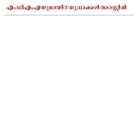
എംഡിഎംഎയുമായി 3 യുവാക്കൾ അറസ്റ്റിൽ