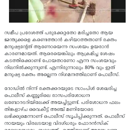
Updates
Assembly
Kerala
Polls
Local
Look
Body
Back
സമീപ പ്രദേശത്ത് പരുക്കേറ്റതോ മരിച്ചതോ ആയ
Election
2025
ജന്തുക്കളെ കണ്ടെത്താൻ കഴിയാത്തതാണ് രക്തം
മനുഷ്യന്റേത് ആണോയെന്ന സംശയം ഉയരാൻ
കാരണമായത്. ആരെയെങ്കിലും ആക്രമിച്ച ശേഷം
കടത്തിക്കൊണ്ട് പോയതാണോ എന്ന സംശയവും
നിലനിൽക്കുന്നുണ്ട്. എന്നിരുന്നാലും 80% വും ഇത്
മനുഷ്യ രക്തം അല്ലെന്ന നിഗമനത്തിലാണ് പൊലീസ്.
റോഡിൽ നിന്ന് രക്തക്കറയുടെ സാംപിൾ ശേഖരിച്ച
പൊലീസ് കണ്ണൂരിലെ രാസപരിശോധന
ലബോറടറിയിലേക്ക് അയച്ചിട്ടുണ്ട്. പരിശോധന ഫലം
തിങ്കളാഴ്ച വൈകീട്ട് അഞ്ച് മണിയോടെ
ലഭിക്കുമെന്നാണ് പൊലീസ് സൂചിപ്പിക്കുന്നത്. പൊലീസ്
നായയും വിരലടയാള വിദഗ്ധരും ഫോറൻസിക്