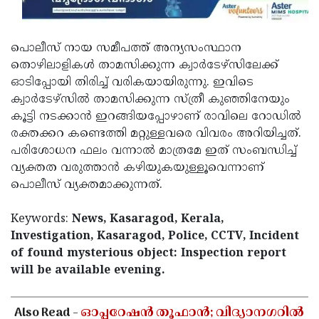
പൊലീസ് നായ സമീപത്ത് അന്യസംസ്ഥാന
തൊഴിലാളികൾ താമസിക്കുന്ന ക്വാർടേഴ്സിലേക്ക്
ഓടിപ്പോയി തിരിച്ച് വരികയായിരുന്നു. ഇവിടെ
ക്വാർടേഴ്സിൽ താമസിക്കുന്ന സ്ത്രീ കുഞ്ഞിനേയും
കൂട്ടി നടക്കാൻ ഇറങ്ങിയപ്പോഴാണ് രാവിലെ റോഡിൽ
രക്തക്കറ കണ്ടെത്തി മറ്റുള്ളവരെ വിവരം അറിയിച്ചത്.
പരിശോധന ഫലം വന്നാൽ മാത്രമേ ഇത് സംബന്ധിച്ച്
വ്യക്തത വരുത്താൻ കഴിയുകയുള്ളൂവെന്നാണ്
പൊലീസ് വ്യക്തമാക്കുന്നത്.
Keywords:
News, Kasaragod, Kerala,
Investigation, Kasaragod, Police, CCTV, Incident
of found mysterious object: Inspection report
will be available evening.
< !- START disable copy paste -->
Also Read -
ഓപ്പറേഷൻ തൂഫാൻ; വിദ്യാനഗറിൽ