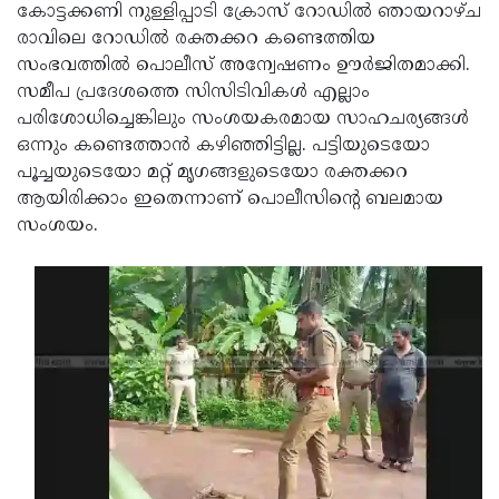
Election
Maha
കോട്ടക്കണി നുള്ളിപ്പാടി ക്രോസ് റോഡിൽ ഞായറാഴ്ച
രാവിലെ റോഡിൽ രക്തക്കറ കണ്ടെത്തിയ
Shivarathri
International
സംഭവത്തിൽ പൊലീസ് അന്വേഷണം ഊർജിതമാക്കി.
Women's
Anti-
സമീപ പ്രദേശത്തെ സിസിടിവികൾ എല്ലാം
പരിശോധിച്ചെങ്കിലും സംശയകരമായ സാഹചര്യങ്ങൾ
Day
Drug
Attukal
ഒന്നും കണ്ടെത്താൻ കഴിഞ്ഞിട്ടില്ല. പട്ടിയുടെയോ
Campaign
Pongala
Holi
പൂച്ചയുടെയോ മറ്റ് മൃഗങ്ങളുടെയോ രക്തക്കറ
ആയിരിക്കാം ഇതെന്നാണ് പൊലീസിന്റെ ബലമായ
2025
2025
IPL
സംശയം.
2025
Eid
Al-
Waqf
Fitr
Bill
Vishu
2025
Controversy
Festival
Good
2025
Friday
Easter
Observance
Sunday
By-
2025
2025
Election
Bihar