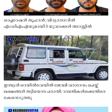
ഓപ്പറേഷൻ തൂഫാൻ; വിദ്യാനഗറിൽ
എംഡിഎംഎയുമായി 3 യുവാക്കൾ അറസ്റ്റിൽ
ഇന്ത്യൻ റെയിൽവേയിൽ ജോലി വാഗ്ദാനം ചെയ്ത്
ലക്ഷങ്ങൾ തട്ടിയെന്ന പരാതി; ദമ്പതികൾക്കെതിരെ
കേസെടുത്തു