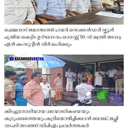
ചെമ്മനാട് ജമാഅത്ത് ഹയർ സെക്കൻഡറി സ്കൂൾ
പുതിയ കെട്ടിട ഉദ്ഘാടനം ഓഗസ്റ്റ് 10-ന്; മന്ത്രി അഡ്വ.
എൻ ഷംസുദ്ദീൻ നിർവഹിക്കും
കിടപ്പുരോഗിയായ വയോധികയെയും
കുടുംബത്തെയും കുടിയൊഴിപ്പിക്കാൻ ബാങ്ക്; ജപ്തി
നടപടി തടഞ്ഞ് സിപിഎം പ്രവർത്തകർ