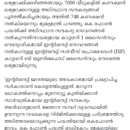
ലഭ്യമാക്കിക്കഴിഞ്ഞതായും 7000 വീടുകളില്‍ കണക്ഷന്‍
ലഭ്യമാക്കാനുള്ള അടിസ്ഥാന സൗകര്യങ്ങള്‍
പൂര്‍ത്തീകരിച്ചതായും അതില്‍ 748 കണക്ഷന്‍
നല്‍കിയെന്നും മുഖ്യമന്ത്രി പറഞ്ഞു. കെ ഫോണ്‍
പദ്ധതിക്ക് അടിസ്ഥാന സൗകര്യ സേവനങ്ങള്‍
നല്‍കുന്നതിനാവശ്യമായ കാറ്റഗറി 1 ലൈസന്‍സും
ഔദ്യോഗികമായി ഇന്റര്‍നെറ്റ് സേവനങ്ങള്‍
നല്‍കാനുള്ള ഇന്റര്‍നെറ്റ് സര്‍വീസ് പ്രൊവൈഡര്‍ (ISP)
കാറ്റഗറി ബി യൂണിഫൈഡ് ലൈസന്‍സും നേരത്തെ
ലഭ്യമായിരുന്നു.
'ഇന്റര്‍നെറ്റ് ജനതയുടെ അവകാശമായി പ്രഖ്യാപിച്ച
സര്‍കാരാണ് കേരളത്തിലുള്ളത്. മാറുന്ന
ലോകത്തിനൊപ്പം മുന്നോട്ടു കുതിയ്ക്കാന്‍
സാര്‍വത്രികമായ ഇന്റര്‍നെറ്റ് സൗകര്യം
അനിവാര്യമാണ്. ജ്ഞാന സമ്പദ് വ്യവസ്ഥയില്‍
ഊന്നുന്ന നവകേരള നിര്‍മിതിക്കായുള്ള പരിശ്രമത്തിനു
അടിത്തറയൊരുക്കുന്ന പദ്ധതിയായി കെഫോണ്‍
മാറും. കെ ഫോണ്‍ പദ്ധതി ടെലികോം മേഖലയിലെ