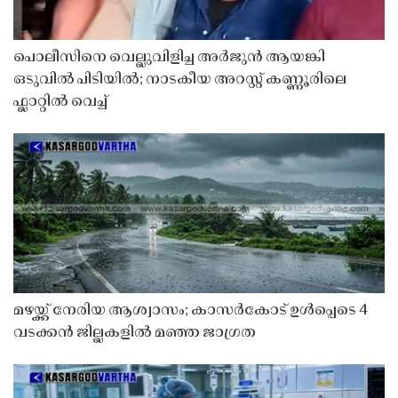
പൊലീസിനെ വെല്ലുവിളിച്ച അർജുൻ ആയങ്കി
ഒടുവിൽ പിടിയിൽ; നാടകീയ അറസ്റ്റ് കണ്ണൂരിലെ
ഫ്ലാറ്റിൽ വെച്ച്
മഴയ്ക്ക് നേരിയ ആശ്വാസം; കാസർകോട് ഉൾപ്പെടെ 4
വടക്കൻ ജില്ലകളിൽ മഞ്ഞ ജാഗ്രത