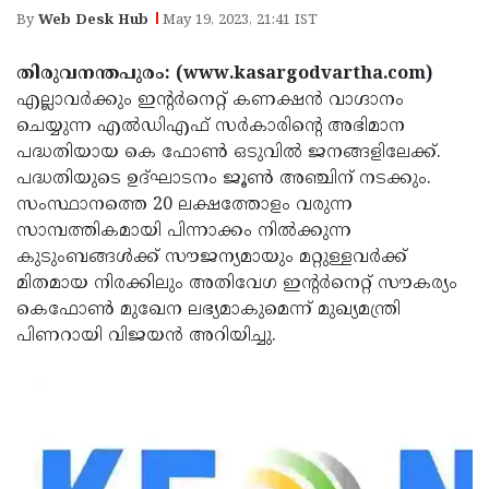
Election
Maha
By
Web Desk Hub
May 19, 2023, 21:41 IST
Shivarathri
International
തിരുവനന്തപുരം: (www.kasargodvartha.com)
Women's
Anti-
എല്ലാവര്‍ക്കും ഇന്റര്‍നെറ്റ് കണക്ഷന്‍ വാഗ്ദാനം
Day
Drug
ചെയ്യുന്ന എല്‍ഡിഎഫ് സര്‍കാരിന്റെ അഭിമാന
Attukal
പദ്ധതിയായ കെ ഫോണ്‍ ഒടുവില്‍ ജനങ്ങളിലേക്ക്.
Campaign
Pongala
Holi
പദ്ധതിയുടെ ഉദ്ഘാടനം ജൂണ്‍ അഞ്ചിന് നടക്കും.
2025
2025
സംസ്ഥാനത്തെ 20 ലക്ഷത്തോളം വരുന്ന
IPL
സാമ്പത്തികമായി പിന്നാക്കം നില്‍ക്കുന്ന
2025
Eid
കുടുംബങ്ങള്‍ക്ക് സൗജന്യമായും മറ്റുള്ളവര്‍ക്ക്
Al-
മിതമായ നിരക്കിലും അതിവേഗ ഇന്റര്‍നെറ്റ് സൗകര്യം
Waqf
കെഫോണ്‍ മുഖേന ലഭ്യമാകുമെന്ന് മുഖ്യമന്ത്രി
Fitr
Bill
Vishu
പിണറായി വിജയന്‍ അറിയിച്ചു.
2025
Controversy
Festival
Good
2025
Friday
Easter
Observance
Sunday
By-
2025
2025
Election
Bihar