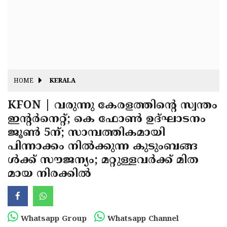
Fitr
May
Day
Eid
Al
Independence
Ad'ha
Day
Onam
HOME
KERALA
J&K
State
KFON | വരുന്നു കേരളത്തിന്റെ സ്വന്തം
Haryana
ഇന്റര്‍നെറ്റ്; കെ ഫോണ്‍ ഉദ്ഘാടനം
Assembly
State
Diwali
ജൂണ്‍ 5ന്; സാമ്പത്തികമായി
Elections
Assembly
Christmas
പിന്നാക്കം നില്‍ക്കുന്ന കുടുംബങ്ങ
Elections
ള്‍ക്ക് സൗജന്യം; മറ്റുള്ളവര്‍ക്ക് മിത
New-
മായ നിരക്കില്‍
Year
Republic
Day
Budget
Delhi
Whatsapp Group
Whatsapp Channel