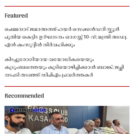
Featured
ചെമ്മനാട് ജമാഅത്ത് ഹയർ സെക്കൻഡറി സ്കൂൾ
പുതിയ കെട്ടിട ഉദ്ഘാടനം ഓഗസ്റ്റ് 10-ന്; മന്ത്രി അഡ്വ.
എൻ ഷംസുദ്ദീൻ നിർവഹിക്കും
കിടപ്പുരോഗിയായ വയോധികയെയും
കുടുംബത്തെയും കുടിയൊഴിപ്പിക്കാൻ ബാങ്ക്; ജപ്തി
നടപടി തടഞ്ഞ് സിപിഎം പ്രവർത്തകർ
Recommended