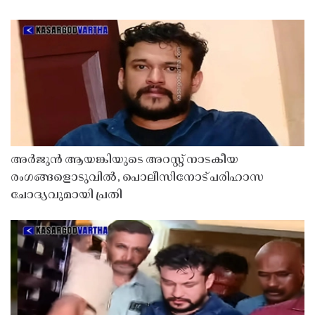
അർജുൻ ആയങ്കിയുടെ അറസ്റ്റ് നാടകീയ
രംഗങ്ങളൊടുവിൽ, പൊലീസിനോട് പരിഹാസ
ചോദ്യവുമായി പ്രതി