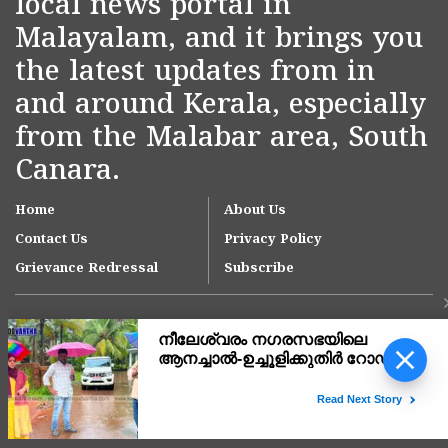
local news portal in
Malayalam, and it brings you
the latest updates from in
and around Kerala, especially
from the Malabar area, South
Canara.
Home
About Us
Contact Us
Privacy Policy
Grievance Redressal
Subscribe
സഹകരണ സംഘങ്ങളെ
ഒഴിവാക്കി ബാങ്ക് അക്കൗണ്ട്
വഴി പെൻഷൻ വിതരണം;
ആശയക്കുഴപ്പത്തിൽ
Copyright © 2007-
2026
Kasargodvartha
ഗുണഭോക്താക്കൾ