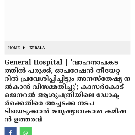
Fitr
May
Day
Eid
Al
Independence
Ad'ha
Day
Onam
HOME
KERALA
J&K
State
General Hospital | 'വാഹനാപകട
Haryana
ത്തില്‍ പരുക്ക്, ഓപറേഷന്‍ തീയേറ്റ
Assembly
State
Diwali
റില്‍ പ്രവേശിപ്പിച്ചിട്ടും അനസ്‌തേഷ്യ ന
Elections
Assembly
Christmas
ല്‍കാന്‍ വിസമ്മതിച്ചു'; കാസര്‍കോട്
Elections
ജെനറല്‍ ആശുപത്രിയിലെ ഡോക്ട
New-
ര്‍ക്കെതിരെ അച്ചടക്ക നടപ
Year
Republic
ടിയെടുക്കാന്‍ മനുഷ്യാവകാശ കമീഷ
Day
Budget
ന്‍ ഉത്തരവ്
Delhi