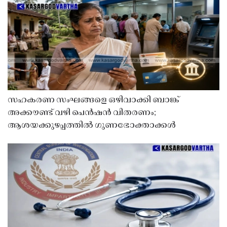
സഹകരണ സംഘങ്ങളെ ഒഴിവാക്കി ബാങ്ക്
അക്കൗണ്ട് വഴി പെൻഷൻ വിതരണം;
ആശയക്കുഴപ്പത്തിൽ ഗുണഭോക്താക്കൾ