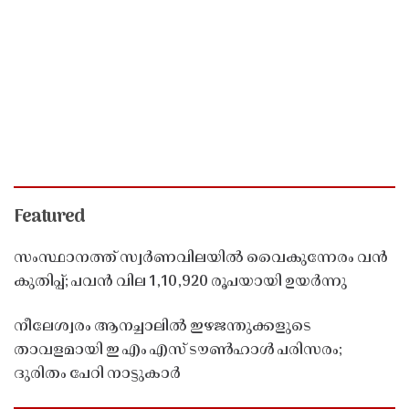
Featured
സംസ്ഥാനത്ത് സ്വർണവിലയിൽ വൈകുന്നേരം വൻ
കുതിപ്പ്; പവൻ വില 1,10,920 രൂപയായി ഉയർന്നു
നീലേശ്വരം ആനച്ചാലിൽ ഇഴജന്തുക്കളുടെ
താവളമായി ഇ എം എസ് ടൗൺഹാൾ പരിസരം;
ദുരിതം പേറി നാട്ടുകാർ