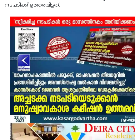
നടപടിക്ക് ഉത്തരവിട്ടത്.