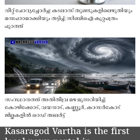
നീറ്റ് ചോദ്യച്ചോർച്ച: കടലാസ് തുണ്ടുകളിലെഴുതിയും
മനഃപാഠമാക്കിയും തട്ടിപ്പ്; സിബിഐ കുറ്റപത്രം
പുറത്ത്
സംസ്ഥാനത്ത് അതിതീവ്ര മഴ മുന്നറിയിപ്പ്;
കോഴിക്കോട്, വയനാട്, കണ്ണൂർ, കാസർകോട്
ജില്ലകളിൽ റെഡ് അലർട്ട്
Kasaragod Vartha is the first