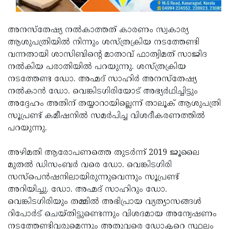
അനസ്‌തേഷ്യ നല്‍കാത്തത് കാരണം സ്വകാര്യ
ആശുപത്രിയില്‍ നിന്നും ശസ്ത്രക്രിയ നടത്തേണ്ടി
വന്നതായി ശാസിബിന്റെ മാതാവ് ഫാത്വിമത് സാജിദ
നല്‍കിയ പരാതിയില്‍ പറയുന്നു. ശസ്ത്രക്രിയ
നടത്തേണ്ട ഡോ. അഹ്മദ് സാഹിര്‍ അനസ്‌തേഷ്യ
നല്‍കാന്‍ ഡോ. വെങ്കിടഗിരിയോട് അഭ്യര്‍ഥിച്ചിട്ടും
അദ്ദേഹം അതിന് തയ്യാറായില്ലെന്ന് താലൂക് ആശുപത്രി
സൂപ്രണ്ട് കമീഷനില്‍ സമര്‍പിച്ച വിശദീകരണത്തില്‍
പറയുന്നു.
അഴിമതി ആരോപണത്തെ തുടര്‍ന്ന് 2019 ജൂലൈ
മുതല്‍ ഡിസംബര്‍ വരെ ഡോ. വെങ്കിടഗിരി
സസ്‌പെന്‍ഷനിലായിരുന്നുവെന്നും സൂപ്രണ്ട്
അറിയിച്ചു. ഡോ. അഹ്മദ് സാഹിറും ഡോ.
വെങ്കിടഗിരിയും തമ്മില്‍ അഭിപ്രായ വ്യത്യാസങ്ങള്‍
റിപോര്‍ട് ചെയ്തിട്ടുണ്ടെന്നും വിശദമായ അന്വേഷണം
നടത്തേണ്ടിവരുമെന്നും അതുവരെ ഡോക്ടറെ സ്ഥലം