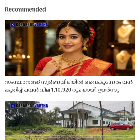
Recommended
സംസ്ഥാനത്ത് സ്വർണവിലയിൽ വൈകുന്നേരം വൻ
കുതിപ്പ്; പവൻ വില 1,10,920 രൂപയായി ഉയർന്നു