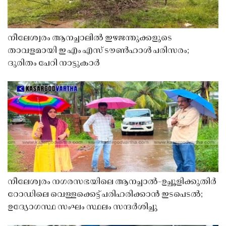
നീലേശ്വരം ആനച്ചാലിൽ ഇഴജന്തുക്കളുടെ
താവളമായി ഇ എം എസ് ടൗൺഹാൾ പരിസരം;
ദുരിതം പേറി നാട്ടുകാർ
നീലേശ്വരം നഗരസഭയിലെ ആനച്ചാൽ-ഉച്ചൂളിക്കുതിർ
റോഡിലെ വെള്ളക്കെട്ട് പരിഹരിക്കാൻ ഇടപെടൽ;
ഉദ്യോഗസ്ഥ സംഘം സ്ഥലം സന്ദർശിച്ചു