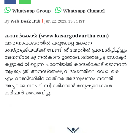
Election
Maha
Whatsapp Group
Whatsapp Channel
Shivarathri
International
By
Web Desk Hub
Jun 22, 2023, 18:54 IST
Women's
Anti-
Day
Drug
Attukal
കാസര്‍കോട്: (www.kasargodvartha.com)
വാഹനാപകടത്തില്‍ പരുക്കേറ്റ മകനെ
Campaign
Pongala
Holi
ശസ്ത്രക്രിയയ്ക്ക് വേണ്ടി തീയേറ്ററില്‍ പ്രവേശിപ്പിച്ചിട്ടും
2025
2025
IPL
അനസ്‌തേഷ്യ നല്‍കാന്‍ ഉത്തരവാദിത്തപ്പെട്ട ഡോക്ടര്‍
കൂട്ടാക്കിയില്ലെന്ന പരാതിയില്‍ കാസര്‍കോട് ജെനറല്‍
2025
Eid
ആശുപത്രി അനസ്‌തേഷ്യ വിഭാഗത്തിലെ ഡോ. കെ
Al-
Waqf
എം വെങ്കിടഗിരിക്കെതിരെ അന്വേഷണം നടത്തി
അച്ചടക്ക നടപടി സ്വീകരിക്കാന്‍ മനുഷ്യാവകാശ
Fitr
Bill
Vishu
കമീഷന്‍ ഉത്തരവിട്ടു.
2025
Controversy
Festival
Good
2025
Friday
Easter
Observance
Sunday
By-
2025
2025
Election
Bihar