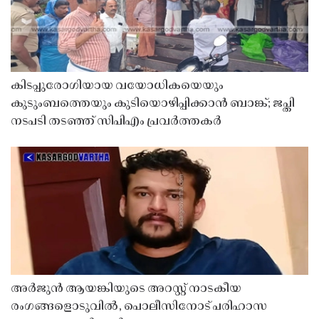
കിടപ്പുരോഗിയായ വയോധികയെയും
കുടുംബത്തെയും കുടിയൊഴിപ്പിക്കാൻ ബാങ്ക്; ജപ്തി
നടപടി തടഞ്ഞ് സിപിഎം പ്രവർത്തകർ
അർജുൻ ആയങ്കിയുടെ അറസ്റ്റ് നാടകീയ
രംഗങ്ങളൊടുവിൽ, പൊലീസിനോട് പരിഹാസ