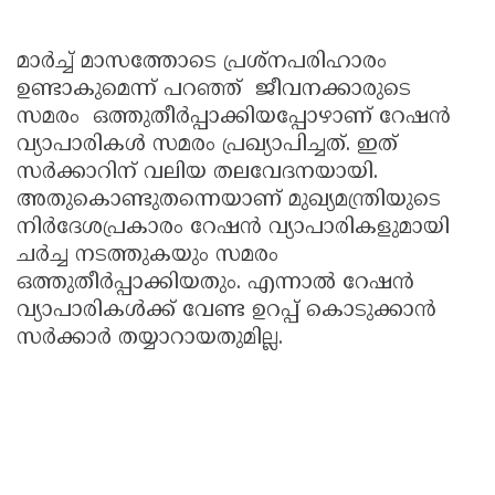
മാർച്ച് മാസത്തോടെ പ്രശ്നപരിഹാരം
ഉണ്ടാകുമെന്ന് പറഞ്ഞ് ജീവനക്കാരുടെ
സമരം ഒത്തുതീർപ്പാക്കിയപ്പോഴാണ് റേഷൻ
വ്യാപാരികൾ സമരം പ്രഖ്യാപിച്ചത്. ഇത്
സർക്കാറിന് വലിയ തലവേദനയായി.
അതുകൊണ്ടുതന്നെയാണ് മുഖ്യമന്ത്രിയുടെ
നിർദേശപ്രകാരം റേഷൻ വ്യാപാരികളുമായി
ചർച്ച നടത്തുകയും സമരം
ഒത്തുതീർപ്പാക്കിയതും. എന്നാൽ റേഷൻ
വ്യാപാരികൾക്ക് വേണ്ട ഉറപ്പ് കൊടുക്കാൻ
സർക്കാർ തയ്യാറായതുമില്ല.