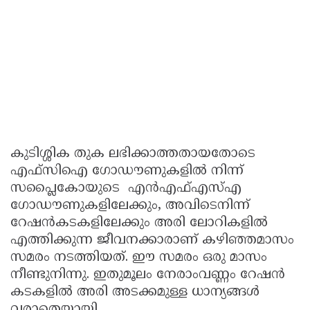
കുടിശ്ശിക തുക ലഭിക്കാത്തതായതോടെ
എഫ്സിഐ ഗോഡൗണുകളിൽ നിന്ന്
സപ്ലൈകോയുടെ എൻഎഫ്എസ്എ
ഗോഡൗണുകളിലേക്കും, അവിടെനിന്ന്
റേഷൻകടകളിലേക്കും അരി ലോറികളിൽ
എത്തിക്കുന്ന ജീവനക്കാരാണ് കഴിഞ്ഞമാസം
സമരം നടത്തിയത്. ഈ സമരം ഒരു മാസം
നീണ്ടുനിന്നു. ഇതുമൂലം നേരാംവണ്ണം റേഷൻ
കടകളിൽ അരി അടക്കമുള്ള ധാന്യങ്ങൾ
വരാതെയായി.