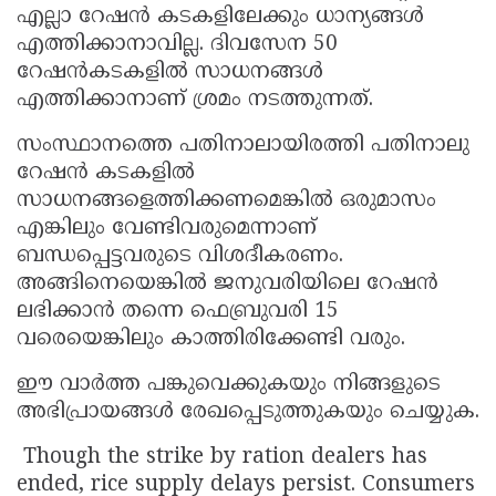
എല്ലാ റേഷൻ കടകളിലേക്കും ധാന്യങ്ങൾ
എത്തിക്കാനാവില്ല. ദിവസേന 50
റേഷൻകടകളിൽ സാധനങ്ങൾ
എത്തിക്കാനാണ് ശ്രമം നടത്തുന്നത്.
സംസ്ഥാനത്തെ പതിനാലായിരത്തി പതിനാലു
റേഷൻ കടകളിൽ
സാധനങ്ങളെത്തിക്കണമെങ്കിൽ ഒരുമാസം
എങ്കിലും വേണ്ടിവരുമെന്നാണ്
ബന്ധപ്പെട്ടവരുടെ വിശദീകരണം.
അങ്ങിനെയെങ്കിൽ ജനുവരിയിലെ റേഷൻ
ലഭിക്കാൻ തന്നെ ഫെബ്രുവരി 15
വരെയെങ്കിലും കാത്തിരിക്കേണ്ടി വരും.
ഈ വാർത്ത പങ്കുവെക്കുകയും നിങ്ങളുടെ
അഭിപ്രായങ്ങൾ രേഖപ്പെടുത്തുകയും ചെയ്യുക.
Though the strike by ration dealers has
ended, rice supply delays persist. Consumers