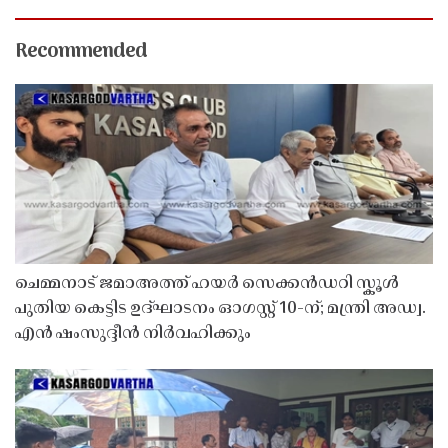
Recommended
ചെമ്മനാട് ജമാഅത്ത് ഹയർ സെക്കൻഡറി സ്കൂൾ
പുതിയ കെട്ടിട ഉദ്ഘാടനം ഓഗസ്റ്റ് 10-ന്; മന്ത്രി അഡ്വ.
എൻ ഷംസുദ്ദീൻ നിർവഹിക്കും