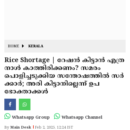
Fitr
May
Day
Eid
Al
Independence
Ad'ha
Day
Onam
HOME
KERALA
J&K
State
Rice Shortage | റേഷൻ കിട്ടാൻ എത്ര
Haryana
നാൾ കാത്തിരിക്കണം? സമരം
Assembly
State
Diwali
പൊളിച്ചടുക്കിയ സന്തോഷത്തിൽ സർ
Elections
Assembly
Christmas
ക്കാർ; അരി കിട്ടാനില്ലെന്ന് ഉപ
Elections
ഭോക്താക്കൾ
New-
Year
Republic
Day
Budget
Whatsapp Group
Whatsapp Channel
Delhi
By
Main Desk
Feb 2, 2025, 12:24 IST