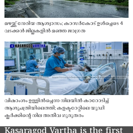
മഴയ്ക്ക് നേരിയ ആശ്വാസം; കാസർകോട് ഉൾപ്പെടെ 4
വടക്കൻ ജില്ലകളിൽ മഞ്ഞ ജാഗ്രത
വിഷാംശം ഉള്ളിൽച്ചെന്ന നിലയിൽ കാറോടിച്ച്
ആശുപത്രിയിലെത്തി; കളക്ടറേറ്റിലെ യുഡി
ക്ലർക്കിൻ്റെ നില അതീവ ഗുരുതരം
Kasaragod Vartha is the first