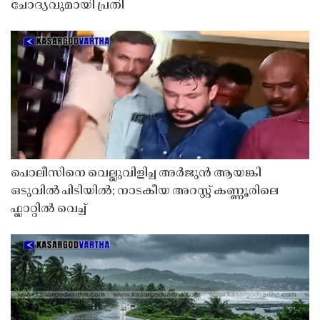
ചോദ്യവുമായി പ്രതി
പൊലീസിനെ വെല്ലുവിളിച്ച അർജുൻ ആയങ്കി
ഒടുവിൽ പിടിയിൽ; നാടകീയ അറസ്റ്റ് കണ്ണൂരിലെ
ഫ്ലാറ്റിൽ വെച്ച്