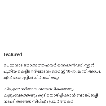
Featured
ചെമ്മനാട് ജമാഅത്ത് ഹയർ സെക്കൻഡറി സ്കൂൾ
പുതിയ കെട്ടിട ഉദ്ഘാടനം ഓഗസ്റ്റ് 10-ന്; മന്ത്രി അഡ്വ.
എൻ ഷംസുദ്ദീൻ നിർവഹിക്കും
കിടപ്പുരോഗിയായ വയോധികയെയും
കുടുംബത്തെയും കുടിയൊഴിപ്പിക്കാൻ ബാങ്ക്; ജപ്തി
നടപടി തടഞ്ഞ് സിപിഎം പ്രവർത്തകർ