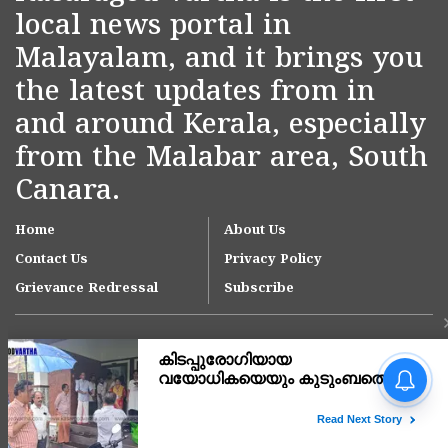
local news portal in
Malayalam, and it brings you
the latest updates from in
and around Kerala, especially
from the Malabar area, South
Canara.
Home
About Us
Contact Us
Privacy Policy
Grievance Redressal
Subscribe
അർജുൻ ആയങ്കിയുടെ
അറസ്റ്റ് നാടകീയ
രംഗങ്ങളൊടുവിൽ,
പൊലീസിനോട് പരിഹാസ
Copyright © 2007-
2026
Kasargodvartha
ചോദ്യവുമായി പ്രതി