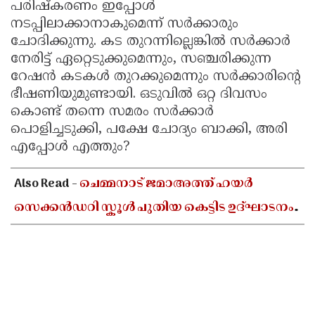
പരിഷ്കരണം ഇപ്പോൾ
നടപ്പിലാക്കാനാകുമെന്ന് സർക്കാരും
ചോദിക്കുന്നു. കട തുറന്നില്ലെങ്കിൽ സർക്കാർ
നേരിട്ട് ഏറ്റെടുക്കുമെന്നും, സഞ്ചരിക്കുന്ന
റേഷൻ കടകൾ തുറക്കുമെന്നും സർക്കാരിന്റെ
ഭീഷണിയുമുണ്ടായി. ഒടുവിൽ ഒറ്റ ദിവസം
കൊണ്ട് തന്നെ സമരം സർക്കാർ
പൊളിച്ചടുക്കി, പക്ഷേ ചോദ്യം ബാക്കി, അരി
എപ്പോൾ എത്തും?
Also Read -
ചെമ്മനാട് ജമാഅത്ത് ഹയർ
സെക്കൻഡറി സ്കൂൾ പുതിയ കെട്ടിട ഉദ്ഘാടനം
ഓഗസ്റ്റ് 10-ന്; മന്ത്രി അഡ്വ. എൻ ഷംസുദ്ദീൻ
നിർവഹിക്കും