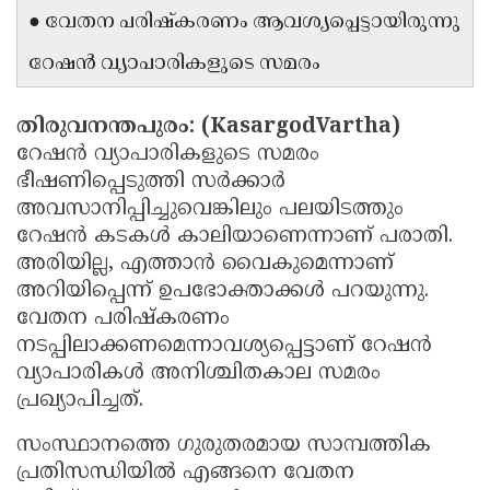
● വേതന പരിഷ്കരണം ആവശ്യപ്പെട്ടായിരുന്നു
Updates
Assembly
Kerala
റേഷൻ വ്യാപാരികളുടെ സമരം
Polls
Local
Look
Body
Back
തിരുവനന്തപുരം: (KasargodVartha)
Election
2025
റേഷൻ വ്യാപാരികളുടെ സമരം
ഭീഷണിപ്പെടുത്തി സർക്കാർ
അവസാനിപ്പിച്ചുവെങ്കിലും പലയിടത്തും
റേഷൻ കടകൾ കാലിയാണെന്നാണ് പരാതി.
അരിയില്ല, എത്താൻ വൈകുമെന്നാണ്
അറിയിപ്പെന്ന് ഉപഭോക്താക്കൾ പറയുന്നു.
വേതന പരിഷ്കരണം
നടപ്പിലാക്കണമെന്നാവശ്യപ്പെട്ടാണ് റേഷൻ
വ്യാപാരികൾ അനിശ്ചിതകാല സമരം
പ്രഖ്യാപിച്ചത്.
സംസ്ഥാനത്തെ ഗുരുതരമായ സാമ്പത്തിക
പ്രതിസന്ധിയിൽ എങ്ങനെ വേതന