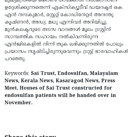
മുഖ്യമന്ത്രിയെ കൊണ്ട് താക്കോല്‍ നല്‍കാനാണ്
ഉദ്ദേശിക്കുന്നതെന്ന് എക്സിക്യൂടീവ് ഡയറക്ടര്‍ കെ
എന്‍ നന്ദകുമാര്‍, സ്റ്റേറ്റ് കോഡിനേറ്റര്‍ അനന്തു
കൃഷ്ണന്‍, അഡ്വ. മധു എന്നിവര്‍ അറിയിച്ചു.
മുന്‍കലക്ടറുടെ തടസ വാദങ്ങള്‍ മൂലം ട്രസ്റ്റിന്
സാമ്പത്തിക സഹായം നല്‍കിവന്നിരുന്ന
എന്‍ജിഒകളില്‍ നിന്ന് തുക ലഭിക്കുന്നതില്‍ പോലും
പ്രയാസം സൃഷ്ടിച്ചിരുന്നുവെന്നും ട്രസ്റ്റ് ഭാരവാഹികള്‍
പറഞ്ഞു.
Keywords:
Sai Trust, Endosulfan, Malayalam
News, Kerala News, Kasaragod News, Press
Meet, Houses of Sai Trust constructed for
endosulfan patients will be handed over in
November.
< !- START disable copy paste -->