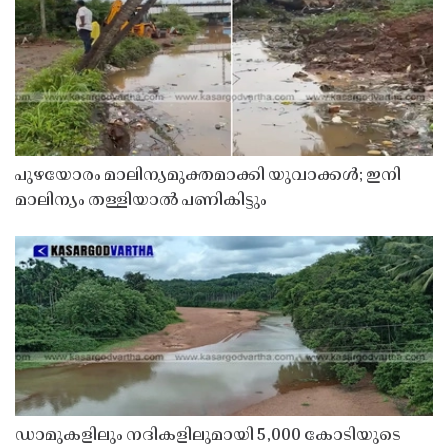
പുഴയോരം മാലിന്യമുക്തമാക്കി യുവാക്കൾ; ഇനി
മാലിന്യം തള്ളിയാൽ പണികിട്ടും
ഡാമുകളിലും നദികളിലുമായി 5,000 കോടിയുടെ