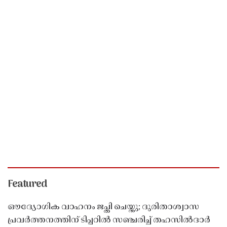
Featured
ഔദ്യോഗിക വാഹനം ജപ്തി ചെയ്തു; ദുരിതാശ്വാസ
പ്രവർത്തനത്തിന് ടിപ്പറിൽ സഞ്ചരിച്ച് തഹസിൽദാർ