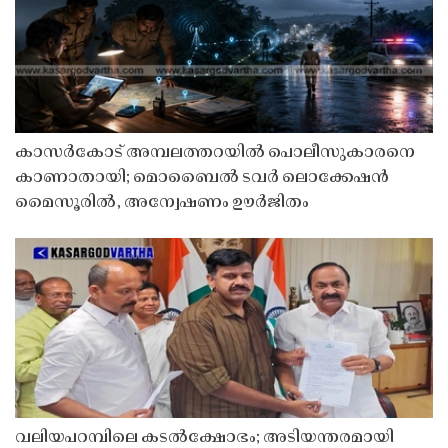
കാസർകോട് അമ്പലത്തറയിൽ പൊലീസുകാരനെ
കാണാതായി; മൊബൈൽ ടവർ ലൊക്കേഷൻ
മൈസൂരിൽ, അന്വേഷണം ഊർജിതം
വലിയപറമ്പിലെ കടൽക്ഷോഭം; അടിയന്തരമായി