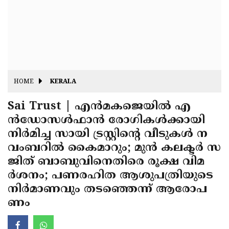
Fitr
May
Day
Eid
Al
Independence
Ad'ha
Day
Onam
HOME
KERALA
J&K
State
Sai Trust | എന്‍മകജെയില്‍ എ
Haryana
ന്‍ഡോസള്‍ഫാന്‍ രോഗികള്‍ക്കായി
Assembly
State
Diwali
നിര്‍മിച്ച സായി ട്രസ്റ്റിന്റെ വീടുകള്‍ ന
Elections
Assembly
Christmas
വംബറില്‍ കൈമാറും; മുന്‍ കലക്ടര്‍ സ
Elections
ജിത് ബാബുവിനെതിരെ രൂക്ഷ വിമ
New-
ര്‍ശനം; പണരഹിത ആശുപത്രിയുടെ
Year
Republic
നിര്‍മാണവും തടഞ്ഞെന്ന് ആരോപ
Day
Budget
ണം
Delhi