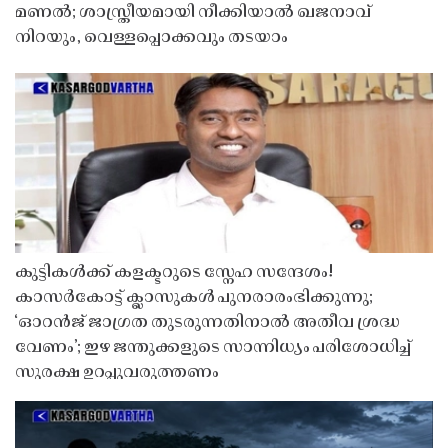
മണൽ; ശാസ്ത്രീയമായി നീക്കിയാൽ ഖജനാവ്
നിറയും, വെള്ളപ്പൊക്കവും തടയാം
കുട്ടികൾക്ക് കളക്ടറുടെ സ്നേഹ സന്ദേശം!
കാസർകോട്ട് ക്ലാസുകൾ പുനരാരംഭിക്കുന്നു;
‘ഓറൻജ് ജാഗ്രത തുടരുന്നതിനാൽ അതീവ ശ്രദ്ധ
വേണം’; ഇഴ ജന്തുക്കളുടെ സാന്നിധ്യം പരിശോധിച്ച്
സുരക്ഷ ഉറപ്പുവരുത്തണം