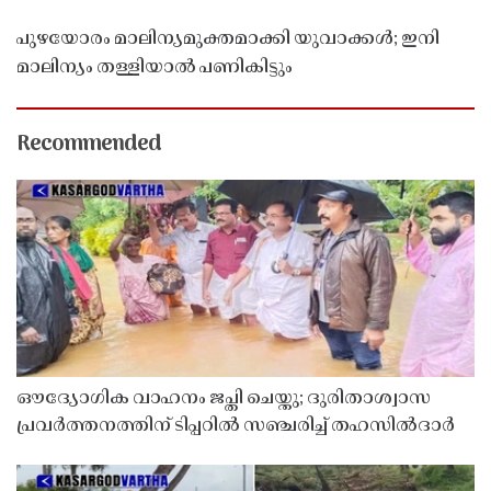
പുഴയോരം മാലിന്യമുക്തമാക്കി യുവാക്കൾ; ഇനി
മാലിന്യം തള്ളിയാൽ പണികിട്ടും
Recommended
ഔദ്യോഗിക വാഹനം ജപ്തി ചെയ്തു; ദുരിതാശ്വാസ
പ്രവർത്തനത്തിന് ടിപ്പറിൽ സഞ്ചരിച്ച് തഹസിൽദാർ