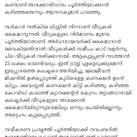
കണ്ടാണ് താക്കോല്‍ദാനം പൂര്‍ത്തിയാക്കാന്‍
കഴിഞ്ഞതെന്നും ആനന്ദകുമാര്‍ പറഞ്ഞു.
സര്‍കാര്‍ നല്‍കിയ ലിസ്റ്റില്‍ നിന്നാണ് വീടുകള്‍
കൈമാറുന്നത്. വീടുകളുടെ നിര്‍മാണം മുമ്പേ
പൂര്‍ത്തിയാതാണ്. അര്‍ഹരായവര്‍ക്ക് കൈമാറാന്‍
വൈകിയതിനാല്‍ വീടുകള്‍ക്ക് സമീപം കാട് വളര്‍ന്നു.
ചില വീടുകള്‍ നശിക്കാറായി. അറ്റകുറ്റപ്പണി നടത്താന്‍
25 ലക്ഷം വേണ്ടിവരും. ഇത് ട്രസ്റ്റ് ഏറ്റെടുക്കുമെന്ന്
ഇപ്പോഴത്തെ കലക്ടറെ അറിയിച്ചു. ജലജീവന്‍
മിഷനില്‍ ഉള്‍പ്പെടുത്തി കുടിവെള്ള കണക്ഷന്‍ ഉടന്‍
കിട്ടും. വൈദ്യുതി കണക്ഷന്‍ കിട്ടി കഴിഞ്ഞു. കഴിഞ്ഞ
കോവിഡ് കാലത്ത് ക്വാറന്റൈന്‍ കേന്ദ്രം തുടങ്ങാനായി
കലക്ടര്‍ക്ക് വീടുകളുടെ താക്കോല്‍
കൈമാറിയിരുന്നുവെങ്കിലും ഒന്നും ചെയ്തില്ലെന്നും
അദ്ദേഹം കുറ്റപ്പെടുത്തി.
നവീകരണ പ്രവൃത്തി പൂര്‍ത്തിയാക്കി നവംബറില്‍