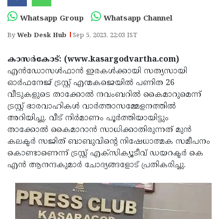
Election
Maha
Whatsapp Group
Whatsapp Channel
Shivarathri
International
By
Web Desk Hub
Sep 5, 2023, 22:03 IST
Women's
Anti-
Day
Drug
Attukal
കാസര്‍കോട്: (www.kasargodvartha.com)
എന്‍ഡോസള്‍ഫാന്‍ ഇരകള്‍ക്കായി സത്യസായി
Campaign
Pongala
Holi
ഓര്‍ഫനേജ് ട്രസ്റ്റ് എന്മകജെയില്‍ പണിത 26
2025
2025
IPL
വീടുകളുടെ താക്കോല്‍ നവംബറില്‍ കൈമാറുമെന്ന്
ട്രസ്റ്റ് ഭാരവാഹികള്‍ വാര്‍ത്താസമ്മേളനത്തില്‍
2025
Eid
അറിയിച്ചു. വീട് നിര്‍മാണം പൂര്‍ത്തിയായിട്ടും
Al-
Waqf
താക്കോല്‍ കൈമാറാന്‍ സാധിക്കാതിരുന്നത് മുന്‍
കലക്ടര്‍ സജിത് ബാബുവിന്റെ നിഷേധാത്മക സമീപനം
Fitr
Bill
Vishu
കൊണ്ടാണെന്ന് ട്രസ്റ്റ് എക്സിക്യൂടീവ് ഡയറക്ടര്‍ കെ
2025
Controversy
Festival
Good
എന്‍ ആനന്ദകുമാര്‍ ചോദ്യങ്ങളോട് പ്രതികരിച്ചു.
2025
Friday
Easter
Observance
Sunday
By-
2025
2025
Election
Bihar