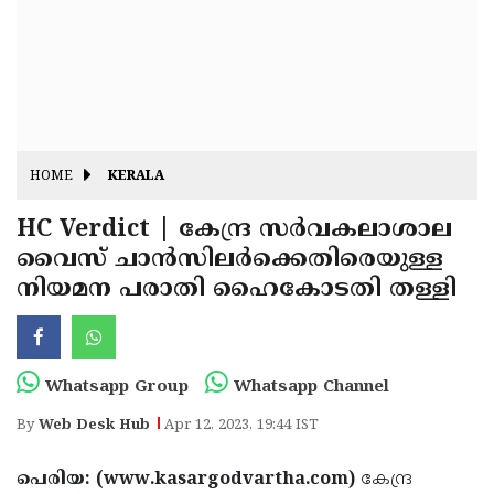
Fitr
May
Day
Eid
Al
Independence
Ad'ha
Day
Onam
HOME
KERALA
J&K
State
HC Verdict | കേന്ദ്ര സര്‍വകലാശാല
Haryana
വൈസ് ചാന്‍സിലര്‍ക്കെതിരെയുള്ള
Assembly
State
Diwali
നിയമന പരാതി ഹൈകോടതി തള്ളി
Elections
Assembly
Christmas
Elections
New-
Year
Republic
Whatsapp Group
Whatsapp Channel
Day
Budget
By
Web Desk Hub
Apr 12, 2023, 19:44 IST
Delhi
പെരിയ: (www.kasargodvartha.com)
കേന്ദ്ര