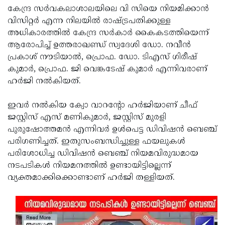
കേന്ദ്ര സര്‍വകലാശാലയിലെ വി സിയെ നിയമിക്കാന്‍
Updates
Assembly
Kerala
വിസിറ്റര്‍ എന്ന നിലയില്‍ രാഷ്ട്രപതിക്കുള്ള
Polls
Local
Look
അധികാരത്തില്‍ കേന്ദ്ര സര്‍കാര്‍ കൈകടത്തിയെന്ന്
ആരോപിച്ച് ഉത്തരാഖണ്ഡ് സ്വദേശി ഡോ. നവീന്‍
Body
Back
പ്രകാശ് നൗടിയാല്‍, പ്രൊഫ. ഡോ. ടിഎസ് ഗിരീഷ്
Election
2025
കുമാര്‍, പ്രൊഫ. ജി വെങ്കടേഷ് കുമാര്‍ എന്നിവരാണ്
ഹര്‍ജി നല്‍കിയത്.
ഇവര്‍ നല്‍കിയ ക്വോ വാറന്റോ ഹര്‍ജിയാണ് ചീഫ്
ജസ്റ്റിസ് എസ് മണികുമാര്‍, ജസ്റ്റിസ് മുരളി
പുരുഷോത്തമന്‍ എന്നിവര്‍ ഉള്‍പെട്ട ഡിവിഷന്‍ ബെഞ്ച്
പരിഗണിച്ചത്. ഇതുസംബന്ധിച്ചുള്ള ഫയലുകള്‍
പരിശോധിച്ച ഡിവിഷന്‍ ബെഞ്ച് നിയമവിരുദ്ധമായ
നടപടികള്‍ നിയമനത്തില്‍ ഉണ്ടായിട്ടില്ലെന്ന്
വ്യക്തമാക്കിക്കൊണ്ടാണ് ഹര്‍ജി തള്ളിയത്.