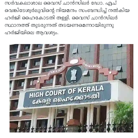
Election
Maha
സര്‍വകലാശാല വൈസ് ചാന്‍സിലര്‍ ഡോ. എച്
വെങ്കിടേശ്വര്‍ലുവിന്റെ നിയമനം സംബന്ധിച്ച് നല്‍കിയ
Shivarathri
International
ഹര്‍ജി ഹൈകോടതി തള്ളി. വൈസ് ചാന്‍സിലര്‍
Women's
Anti-
സ്ഥാനത്ത് തുടരുന്നത് തടയണമെന്നായിരുന്നു
ഹര്‍ജിയിലെ ആവശ്യം.
Day
Drug
Attukal
Campaign
Pongala
Holi
2025
2025
IPL
2025
Eid
Al-
Waqf
Fitr
Bill
Vishu
2025
Controversy
Festival
Good
2025
Friday
Easter
Observance
Sunday
By-
2025
2025
Election
Bihar