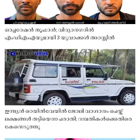
ഓപ്പറേഷൻ തൂഫാൻ; വിദ്യാനഗറിൽ
എംഡിഎംഎയുമായി 3 യുവാക്കൾ അറസ്റ്റിൽ
ഇന്ത്യൻ റെയിൽവേയിൽ ജോലി വാഗ്ദാനം ചെയ്ത്
ലക്ഷങ്ങൾ തട്ടിയെന്ന പരാതി; ദമ്പതികൾക്കെതിരെ
കേസെടുത്തു