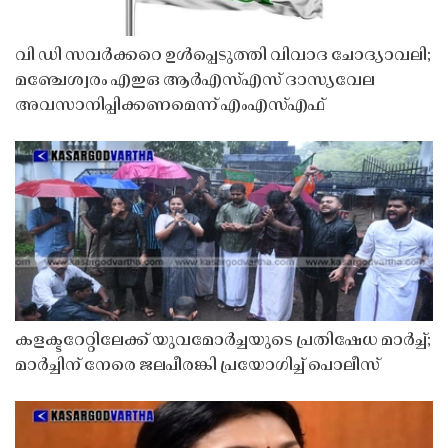
വി ഡി സവർക്കറെ ഉൾപ്പെടുത്തി വിവാദ ചോദ്യാവലി;
മഞ്ചേശ്വരം എഇഒ ആർഎസ്എസ് ദാസ്യവേല
അവസാനിപ്പിക്കണമെന്ന് എംഎസ്എഫ്
കളക്ടറേറ്റിലേക്ക് യുവമോർച്ചയുടെ പ്രതിഷേധ മാർച്ച്;
മാർച്ചിന് നേരെ ജലപീരങ്കി പ്രയോഗിച്ച് പൊലീസ്