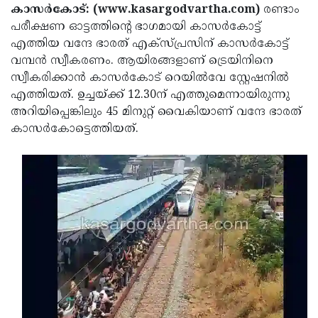
Election
Maha
കാസർകോട്: (www.kasargodvartha.com)
രണ്ടാം
പരീക്ഷണ ഓട്ടത്തിന്റെ ഭാഗമായി കാസർകോട്ട്
Shivarathri
International
എത്തിയ വന്ദേ ഭാരത് എക്‌സ്പ്രസിന് കാസർകോട്ട്
Women's
Anti-
വമ്പൻ സ്വീകരണം. ആയിരങ്ങളാണ് ട്രെയിനിനെ
സ്വീകരിക്കാൻ കാസർകോട് റെയിൽവേ സ്റ്റേഷനിൽ
Day
Drug
Attukal
എത്തിയത്. ഉച്ചയ്ക്ക് 12.30ന് എത്തുമെന്നായിരുന്നു
Campaign
Pongala
Holi
അറിയിപ്പെങ്കിലും 45 മിനുറ്റ് വൈകിയാണ് വന്ദേ ഭാരത്
കാസർകോട്ടെത്തിയത്.
2025
2025
IPL
2025
Eid
Al-
Waqf
Fitr
Bill
Vishu
2025
Controversy
Festival
Good
2025
Friday
Easter
Observance
Sunday
By-
2025
2025
Election
Bihar