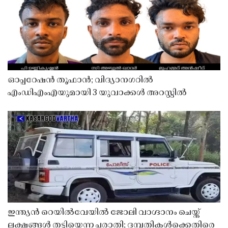
ഓപ്പറേഷൻ തൂഫാൻ; വിദ്യാനഗറിൽ
എംഡിഎംഎയുമായി 3 യുവാക്കൾ അറസ്റ്റിൽ
ഇന്ത്യൻ റെയിൽവേയിൽ ജോലി വാഗ്ദാനം ചെയ്ത്
ലക്ഷങ്ങൾ തട്ടിയെന്ന പരാതി; ദമ്പതികൾക്കെതിരെ