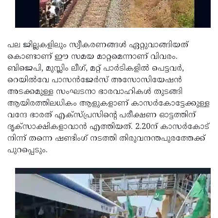
Updates
Assembly
Kerala
Polls
Local
Look
പല ജില്ലകളിലും സ്വീകരണങ്ങൾ ഏറ്റുവാങ്ങിയത്
Body
Back
കൊണ്ടാണ് ഈ സമയ മാറ്റമെന്നാണ് വിവരം.
Election
2025
ബിജെപി, മുസ്ലിം ലീഗ്, മറ്റ് പാർടികളിൽ പെട്ടവർ,
റെയിൽവേ പാസൻജേർസ് അസോസിയേഷൻ
അടക്കമുള്ള സംഘടനാ ഭാരവാഹികൾ തുടങ്ങി
ആയിരത്തിലധികം ആളുകളാണ് കാസർകോട്ടേക്കുള്ള
വന്ദേ ഭാരത് എക്‌സ്പ്രസിന്റെ പരീക്ഷണ ഓട്ടത്തിന്
ദൃക്‌സാക്ഷികളാവാൻ എത്തിയത്. 2.20ന് കാസർകോട്
നിന്ന് തന്നെ ഷണ്ടിംഗ് നടത്തി തിരുവനന്തപുരത്തേക്ക്
പുറപ്പെടും.