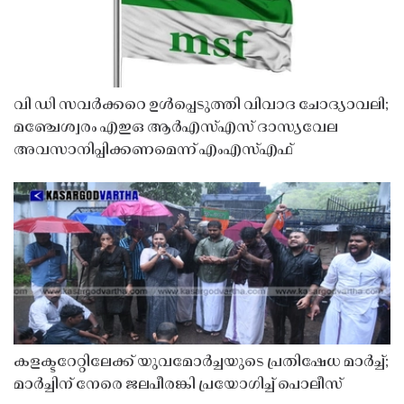
വി ഡി സവർക്കറെ ഉൾപ്പെടുത്തി വിവാദ ചോദ്യാവലി;
മഞ്ചേശ്വരം എഇഒ ആർഎസ്എസ് ദാസ്യവേല
അവസാനിപ്പിക്കണമെന്ന് എംഎസ്എഫ്
കളക്ടറേറ്റിലേക്ക് യുവമോർച്ചയുടെ പ്രതിഷേധ മാർച്ച്;
മാർച്ചിന് നേരെ ജലപീരങ്കി പ്രയോഗിച്ച് പൊലീസ്