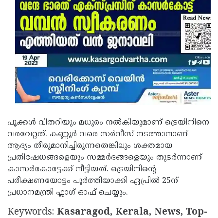
പൂക്കൾ വിതറിയും മധുരം നൽകിയുമാണ് ട്രെയിനിനെ
വരവേറ്റത്. കണ്ണൂർ വരെ സർവീസ് നടത്താനാണ്
ആദ്യം തീരുമാനിച്ചിരുന്നതെങ്കിലും ശക്തമായ
പ്രതിഷേധങ്ങളെയും സമ്മർദങ്ങളെയും തുടർന്നാണ്
കാസർകോട്ടേക്ക് നീട്ടിയത്. ട്രെയിനിന്റെ
പരീക്ഷണയോട്ടം പൂർത്തിയാക്കി ഏപ്രിൽ 25ന്
പ്രധാനമന്ത്രി ഫ്ലാഗ് ഓഫ് ചെയ്യും.
Keywords:
Kasaragod, Kerala, News, Top-