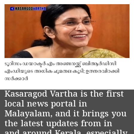
ടൂറിസം ഡയറക്ടർ എം അഞ്ജനയ്ക്ക് ബിആർഡിസി
എംഡിയുടെ അധിക ചുമതല കൂടി; ഉത്തരവിറക്കി
സർക്കാർ
Kasaragod Vartha is the first
local news portal in
Malayalam, and it brings you
the latest updates from in