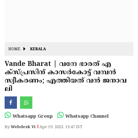
Fitr
May
Day
Eid
Al
Independence
Ad'ha
Day
Onam
HOME
KERALA
J&K
State
Vande Bharat | വന്ദേ ഭാരത് എ
Haryana
ക്‌സ്പ്രസിന് കാസർകോട്ട് വമ്പൻ
Assembly
State
Diwali
സ്വീകരണം; എത്തിയത് വൻ ജനാവ
Elections
Assembly
Christmas
ലി
Elections
New-
Year
Republic
Whatsapp Group
Whatsapp Channel
Day
Budget
By
Webdesk Vi
Apr 19, 2023, 13:47 IST
Delhi