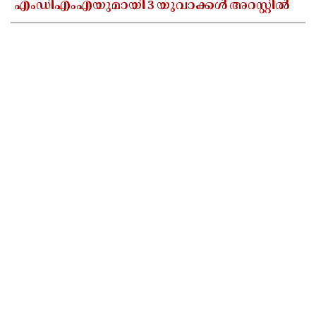
എംഡിഎംഎയുമായി 3 യുവാക്കൾ അറസ്റ്റിൽ