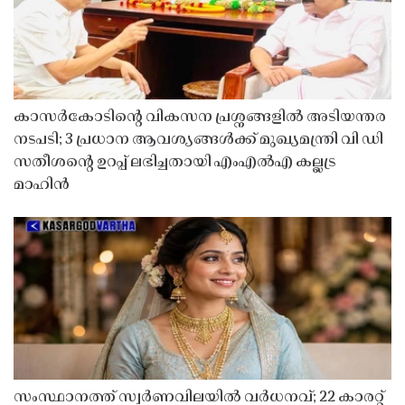
കാസർകോടിൻ്റെ വികസന പ്രശ്നങ്ങളിൽ അടിയന്തര
നടപടി; 3 പ്രധാന ആവശ്യങ്ങൾക്ക് മുഖ്യമന്ത്രി വി ഡി
സതീശൻ്റെ ഉറപ്പ് ലഭിച്ചതായി എംഎൽഎ കല്ലട്ര
മാഹിൻ
സംസ്ഥാനത്ത് സ്വർണവിലയിൽ വർധനവ്; 22 കാരറ്റ്