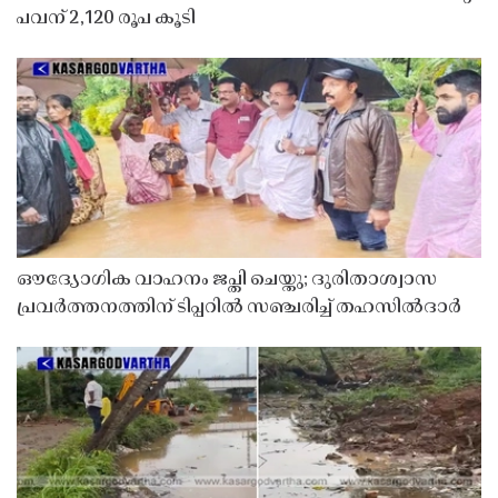
പവന് 2,120 രൂപ കൂടി
ഔദ്യോഗിക വാഹനം ജപ്തി ചെയ്തു; ദുരിതാശ്വാസ
പ്രവർത്തനത്തിന് ടിപ്പറിൽ സഞ്ചരിച്ച് തഹസിൽദാർ