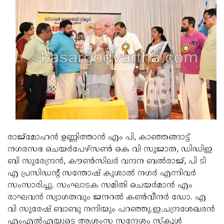
രാജ്‌മോഹന്‍ ഉണ്ണിത്താന്‍ എം പി, കാഞ്ഞങ്ങാട്ട്
നഗരസഭ ചെയര്‍പേഴ്‌സണ്‍ കെ വി സുജാത, ഡിഡിഇ
ബി സുരേന്ദ്രന്‍, കൗണ്‍സിലര്‍ വന്ദന ബല്‍രാജ്, പി ടി
എ പ്രസിഡന്റ് സന്തോഷ് കുശാല്‍ നഗര്‍ എന്നിവര്‍
സംസാരിച്ചു. സംഘാടക സമിതി ചെയര്‍മാന്‍ എം
രാഘവന്‍ സ്വാഗതവും ജനറല്‍ കണ്‍വീനര്‍ ഡോ. എ
വി സുരേഷ് ബാബു നന്ദിയും പറഞ്ഞു.ഇ.ചന്ദ്രശേഖരന്‍
എംഎല്‍എയുടെ ആശംസ സന്ദേശം സ്‌കൂള്‍