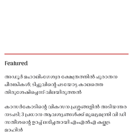
Featured
അഡൂർ മഹാലിംഗേശ്വര ക്ഷേത്രത്തിൽ പുരാതന
പീരങ്കികൾ; ടിപ്പുവിൻ്റെ പടയോട്ട കാലത്തെ
തിരുശേഷിപ്പെന്ന് വിലയിരുത്തൽ
കാസർകോടിൻ്റെ വികസന പ്രശ്നങ്ങളിൽ അടിയന്തര
നടപടി; 3 പ്രധാന ആവശ്യങ്ങൾക്ക് മുഖ്യമന്ത്രി വി ഡി
സതീശൻ്റെ ഉറപ്പ് ലഭിച്ചതായി എംഎൽഎ കല്ലട്ര
മാഹിൻ