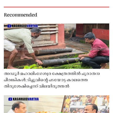
Recommended
അഡൂർ മഹാലിംഗേശ്വര ക്ഷേത്രത്തിൽ പുരാതന
പീരങ്കികൾ; ടിപ്പുവിൻ്റെ പടയോട്ട കാലത്തെ
തിരുശേഷിപ്പെന്ന് വിലയിരുത്തൽ