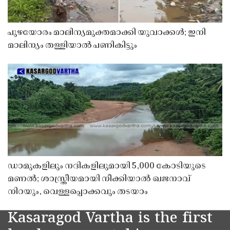
പുഴയോരം മാലിന്യമുക്തമാക്കി യുവാക്കൾ; ഇനി
മാലിന്യം തള്ളിയാൽ പണികിട്ടും
ഡാമുകളിലും നദികളിലുമായി 5,000 കോടിയുടെ
മണൽ; ശാസ്ത്രീയമായി നീക്കിയാൽ ഖജനാവ്
നിറയും, വെള്ളപ്പൊക്കവും തടയാം
Kasaragod Vartha is the first