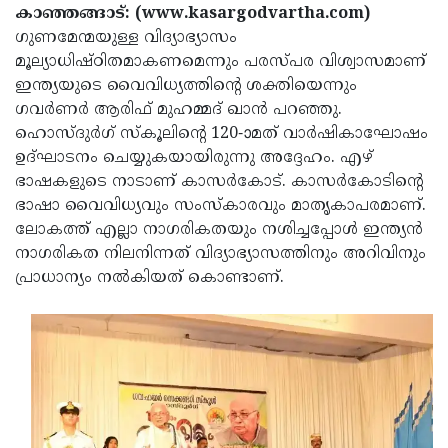
Election
Maha
കാഞ്ഞങ്ങാട്: (www.kasargodvartha.com)
ഗുണമേന്മയുള്ള വിദ്യാഭ്യാസം
Shivarathri
International
മൂല്യാധിഷ്ഠിതമാകണമെന്നും പരസ്പര വിശ്വാസമാണ്
Women's
Anti-
ഇന്ത്യയുടെ വൈവിധ്യത്തിന്റെ ശക്തിയെന്നും
ഗവര്‍ണര്‍ ആരിഫ് മുഹമ്മദ് ഖാന്‍ പറഞ്ഞു.
Day
Drug
Attukal
ഹൊസ്ദുര്‍ഗ് സ്‌കൂലിന്റെ 120-ാമത് വാര്‍ഷികാഘോഷം
Campaign
Pongala
Holi
ഉദ്ഘാടനം ചെയ്യുകയായിരുന്നു അദ്ദേഹം. എഴ്
ഭാഷകളുടെ നാടാണ് കാസര്‍കോട്. കാസര്‍കോടിന്റെ
2025
2025
IPL
ഭാഷാ വൈവിധ്യവും സംസ്‌കാരവും മാതൃകാപരമാണ്.
2025
Eid
ലോകത്ത് എല്ലാ നാഗരികതയും നശിച്ചപ്പോള്‍ ഇന്ത്യന്‍
നാഗരികത നിലനിന്നത് വിദ്യാഭ്യാസത്തിനും അറിവിനും
Al-
Waqf
പ്രാധാന്യം നല്‍കിയത് കൊണ്ടാണ്.
Fitr
Bill
Vishu
2025
Controversy
Festival
Good
2025
Friday
Easter
Observance
Sunday
By-
2025
2025
Election
Bihar