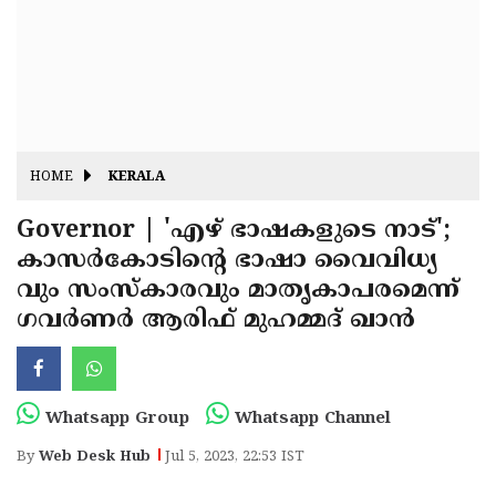
Fitr
May
Day
Eid
Al
Independence
Ad'ha
Day
Onam
HOME
KERALA
J&K
State
Governor | 'എഴ് ഭാഷകളുടെ നാട്';
Haryana
കാസര്‍കോടിന്റെ ഭാഷാ വൈവിധ്യ
Assembly
State
Diwali
വും സംസ്‌കാരവും മാതൃകാപരമെന്ന്
Elections
Assembly
Christmas
ഗവര്‍ണര്‍ ആരിഫ് മുഹമ്മദ് ഖാന്‍
Elections
New-
Year
Republic
Whatsapp Group
Whatsapp Channel
Day
Budget
By
Web Desk Hub
Jul 5, 2023, 22:53 IST
Delhi