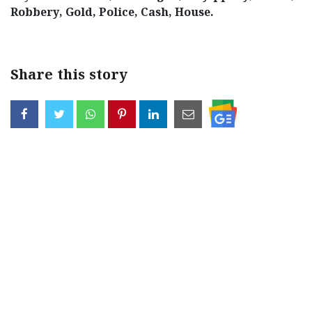
Robbery, Gold, Police, Cash, House.
Updates
Assembly
Kerala
Polls
Local
Look
Body
Back
Share this story
Election
2025