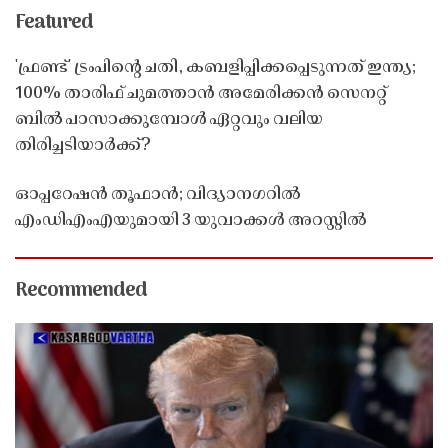
Featured
'ഫ്രണ്ട്' ട്രംപിന്റെ ചതി, കബളിപ്പിക്കപ്പെടുന്നത് ഇന്ത്യ;
100% താരിഫ് ചുമത്താൻ അമേരിക്കൻ സെനറ്റ്
ബിൽ പാസാക്കുമ്പോൾ ഏറ്റവും വലിയ
തിരിച്ചടിയാർക്ക്?
ഓപ്പറേഷൻ തൂഫാൻ; വിദ്യാനഗറിൽ
എംഡിഎംഎയുമായി 3 യുവാക്കൾ അറസ്റ്റിൽ
Recommended