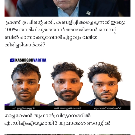
'ഫ്രണ്ട്' ട്രംപിന്റെ ചതി, കബളിപ്പിക്കപ്പെടുന്നത് ഇന്ത്യ;
100% താരിഫ് ചുമത്താൻ അമേരിക്കൻ സെനറ്റ്
ബിൽ പാസാക്കുമ്പോൾ ഏറ്റവും വലിയ
തിരിച്ചടിയാർക്ക്?
ഓപ്പറേഷൻ തൂഫാൻ; വിദ്യാനഗറിൽ
എംഡിഎംഎയുമായി 3 യുവാക്കൾ അറസ്റ്റിൽ