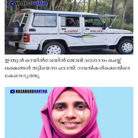
ഇന്ത്യൻ റെയിൽവേയിൽ ജോലി വാഗ്ദാനം ചെയ്ത്
ലക്ഷങ്ങൾ തട്ടിയെന്ന പരാതി; ദമ്പതികൾക്കെതിരെ
കേസെടുത്തു