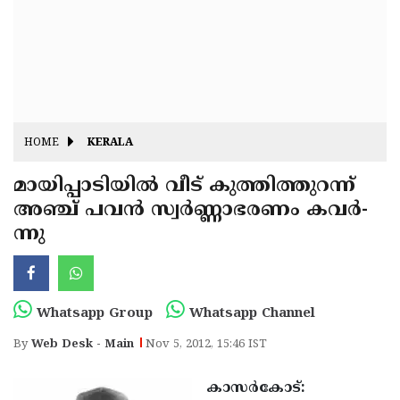
Fitr
May
Day
Eid
Al
Independence
Ad'ha
Day
Onam
HOME
KERALA
J&K
State
മായിപ്പാടിയില്‍ വീട് കുത്തിത്തുറന്ന്
Haryana
അ­ഞ്ച് പവന്‍ സ്വര്‍­ണ്ണാ­ഭരണം കവര്‍­
Assembly
State
Diwali
ന്നു
Elections
Assembly
Christmas
Elections
New-
Year
Republic
Whatsapp Group
Whatsapp Channel
Day
Budget
By
Web Desk - Main
Nov 5, 2012, 15:46 IST
Delhi
കാസര്‍കോട്: