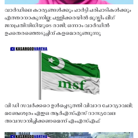
വാർഡിലെ കാര്യങ്ങൾക്കും പാർട്ടി പരിപാടികൾക്കും
എത്താനാകുന്നില്ല; പള്ളിക്കരയിൽ മുസ്ലിം ലീഗ്
ജനപ്രതിനിധിയുടെ രാജി; ഒന്നാം വാർഡിൽ
ഉപതെരഞ്ഞെടുപ്പിന് കളമൊരുങ്ങുന്നു
വി ഡി സവർക്കറെ ഉൾപ്പെടുത്തി വിവാദ ചോദ്യാവലി;
മഞ്ചേശ്വരം എഇഒ ആർഎസ്എസ് ദാസ്യവേല
അവസാനിപ്പിക്കണമെന്ന് എംഎസ്എഫ്