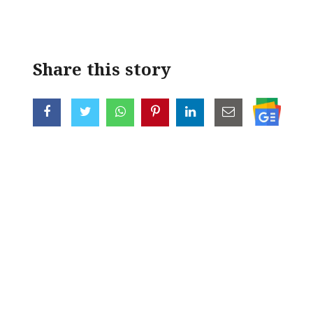
< !- START disable copy paste -->
Share this story