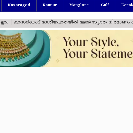
Kasaragod
Kannur
Manglore
Gulf
Keral