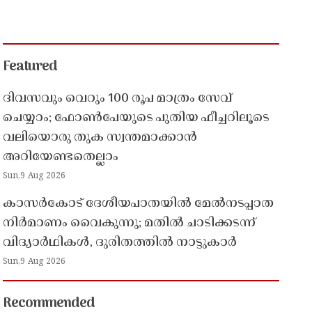
Featured
ദിവസവും വെറും 100 രൂപ മാത്രം സേവ്
ചെയ്യാം; ഫോൺപേയുടെ പുതിയ ഫീച്ചറിലൂടെ
വലിയൊരു തുക സ്വന്തമാക്കാൻ
അറിയേണ്ടതെല്ലാം
Sun,9 Aug 2026
കാസർകോട് ദേശീയപാതയിൽ മേൽനടപ്പാത
നിർമാണം വൈകുന്നു; മതിൽ ചാടിക്കടന്ന്
വിദ്യാർഥികൾ, ദുരിതത്തിൽ നാട്ടുകാർ
Sun,9 Aug 2026
Recommended