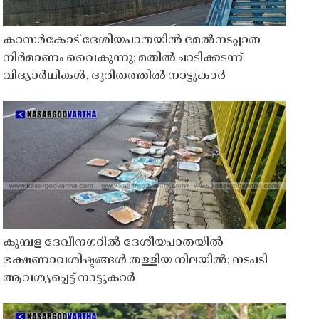
കാസർകോട് ദേശീയപാതയിൽ മേൽനടപ്പാത
നിർമാണം വൈകുന്നു; മതിൽ ചാടിക്കടന്ന്
വിദ്യാർഥികൾ, ദുരിതത്തിൽ നാട്ടുകാർ
കുമ്പള ദേവീനഗറിൽ ദേശീയപാതയിൽ
ഭക്ഷണാവശിഷ്ടങ്ങൾ തള്ളിയ നിലയിൽ; നടപടി
ആവശ്യപ്പെട്ട് നാട്ടുകാർ