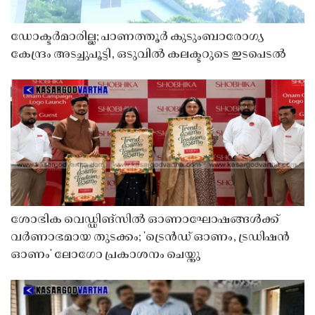
ഡോക്ടർമാരില്ല; പാണത്തൂർ കുടുംബാരോഗ്യ
കേന്ദ്രം അടച്ചുപൂട്ടി, ഒടുവിൽ കലക്ടറുടെ ഇടപെടൽ
ശോഭിക വെഡ്ഡിങ്സിൽ ഓണാഘോഷങ്ങൾക്ക്
വർണാഭമായ തുടക്കം; 'ട്രെൻഡ് ഓണം, ട്രഡിഷൻ
ഓണം' ലോഗോ പ്രകാശനം ചെയ്തു