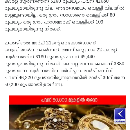
കാരറ്റ് സ്വര്‍ണത്തിന് 5260 രൂപയും പവന് 42080
രൂപയുമായിരുന്നു വില. അതേസമയം വെള്ളി വിലയിൽ
മാറ്റമുണ്ടായില്ല. ഒരു ഗ്രാം സാധാരണ വെള്ളിക്ക് 80
രൂപയും ഒരു ഗ്രാം ഹാള്‍മാര്‍ക് വെള്ളിക്ക് 103
രൂപയുമായിരുന്നു നിരക്ക്.
ഇക്കഴിഞ്ഞ മാർച് 21ന്റെ റെകോർഡാണ്
വെള്ളിയാഴ്ച തകർന്നത്. അന്ന് ഒരു ഗ്രാം 22 കാരറ്റ്
സ്വര്‍ണത്തിന് 6180 രൂപയും പവന് 49,440
രൂപയുമായിരുന്നു നിരക്ക്. ഒരൊറ്റ മാസം കൊണ്ട് 3880
രൂപയാണ് സ്വർണത്തിന് വർധിച്ചത്. മാർച് ഒന്നിന്
പവന് 46,320 രൂപയായിരുന്നുവെങ്കിൽ മാർച് 30ന് അത്
50,200 രൂപയായി ഉയർന്നു.