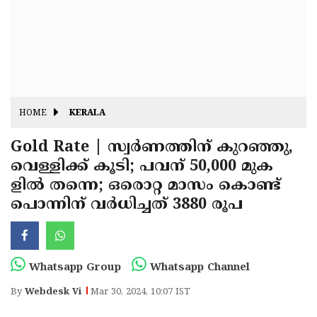
Fitr
May
Day
Eid
Al
Independence
Ad'ha
Day
Onam
HOME
KERALA
J&K
State
Gold Rate | സ്വർണത്തിന് കുറഞ്ഞു,
Haryana
വെള്ളിക്ക് കൂടി; പവന് 50,000 മുക
Assembly
State
Diwali
ളിൽ തന്നെ; ഒരൊറ്റ മാസം കൊണ്ട്
Elections
Assembly
Christmas
പൊന്നിന് വർധിച്ചത് 3880 രൂപ
Elections
New-
Year
Republic
Whatsapp Group
Whatsapp Channel
Day
Budget
By
Webdesk Vi
Mar 30, 2024, 10:07 IST
Delhi