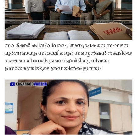
സവർക്കർ ക്വിസ് വിവാദം; ‘അധ്യാപകനെ സംഘടന
പൂർണമായും സംരക്ഷിക്കും’; സസ്പെൻഷൻ നടപടിയെ
ശക്തമായി നേരിടുമെന്ന് എൻടിയു, വിഷയം
പ്രധാനമന്ത്രിയുടെ ശ്രദ്ധയിൽപ്പെടുത്തും