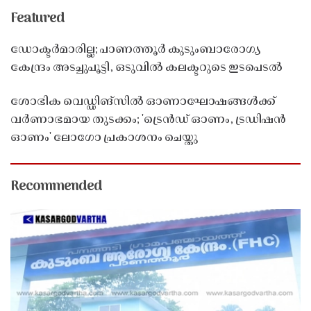
Featured
ഡോക്ടർമാരില്ല; പാണത്തൂർ കുടുംബാരോഗ്യ
കേന്ദ്രം അടച്ചുപൂട്ടി, ഒടുവിൽ കലക്ടറുടെ ഇടപെടൽ
ശോഭിക വെഡ്ഡിങ്സിൽ ഓണാഘോഷങ്ങൾക്ക്
വർണാഭമായ തുടക്കം; 'ട്രെൻഡ് ഓണം, ട്രഡിഷൻ
ഓണം' ലോഗോ പ്രകാശനം ചെയ്തു
Recommended