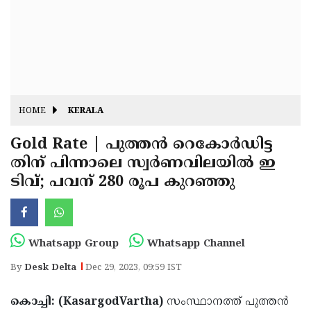
Fitr
May
Day
Eid
Al
Independence
Ad'ha
Day
Onam
HOME
KERALA
J&K
State
Gold Rate | പുത്തന്‍ റെകോർഡിട്ട
Haryana
തിന് പിന്നാലെ സ്വർണവിലയിൽ ഇ
Assembly
State
Diwali
ടിവ്; പവന് 280 രൂപ കുറഞ്ഞു
Elections
Assembly
Christmas
Elections
New-
Year
Republic
Whatsapp Group
Whatsapp Channel
Day
Budget
By
Desk Delta
Dec 29, 2023, 09:59 IST
Delhi
കൊച്ചി: (KasargodVartha)
സംസ്ഥാനത്ത് പുത്തന്‍