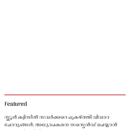
Featured
സ്കൂൾ ക്വിസിൽ സവർക്കറെ പുകഴ്ത്തി വിവാദ
ചോദ്യങ്ങൾ; അധ്യാപകനെ സസ്പെൻഡ് ചെയ്യാൻ