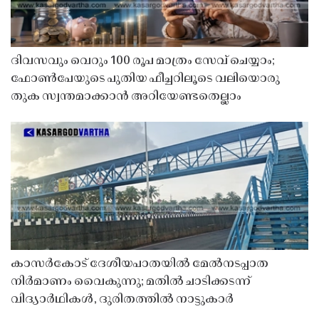
ദിവസവും വെറും 100 രൂപ മാത്രം സേവ് ചെയ്യാം;
ഫോൺപേയുടെ പുതിയ ഫീച്ചറിലൂടെ വലിയൊരു
തുക സ്വന്തമാക്കാൻ അറിയേണ്ടതെല്ലാം
കാസർകോട് ദേശീയപാതയിൽ മേൽനടപ്പാത
നിർമാണം വൈകുന്നു; മതിൽ ചാടിക്കടന്ന്
വിദ്യാർഥികൾ, ദുരിതത്തിൽ നാട്ടുകാർ