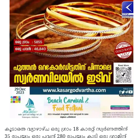
കൂടാതെ വ്യാഴാഴ്ച ഒരു ഗ്രാം 18 കാരറ്റ് സ്വര്‍ണത്തിന്
35 രൂപയും ഒരു പവന് 280 രൂപയും കൂടി ഒരു ഗ്രാമിന്