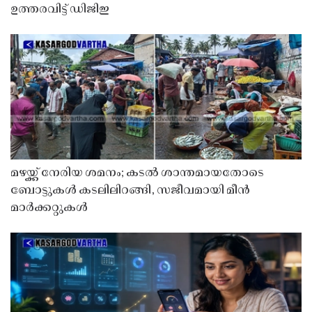
ഉത്തരവിട്ട് ഡിജിഇ
മഴയ്ക്ക് നേരിയ ശമനം; കടൽ ശാന്തമായതോടെ
ബോട്ടുകൾ കടലിലിറങ്ങി, സജീവമായി മീൻ
മാർക്കറ്റുകൾ