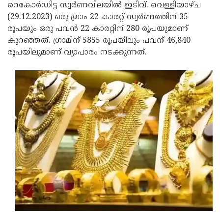
Election
Maha
റെകോർഡിട്ട സ്വര്‍ണവിലയിൽ ഇടിവ്. വെള്ളിയാഴ്ച
(29.12.2023) ഒരു ഗ്രാം 22 കാരറ്റ് സ്വര്‍ണത്തിന് 35
Shivarathri
International
രൂപയും ഒരു പവന്‍ 22 കാരറ്റിന് 280 രൂപയുമാണ്
Women's
Anti-
കുറഞ്ഞത്. ഗ്രാമിന് 5855 രൂപയിലും പവന് 46,840
രൂപയിലുമാണ് വ്യാപാരം നടക്കുന്നത്.
Day
Drug
Attukal
Campaign
Pongala
Holi
2025
2025
IPL
2025
Eid
Al-
Waqf
Fitr
Bill
Vishu
2025
Controversy
Festival
Good
2025
Friday
Easter
Observance
Sunday
By-
2025
2025
Election
Bihar