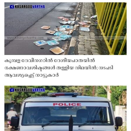
കുമ്പള ദേവീനഗറിൽ ദേശീയപാതയിൽ
ഭക്ഷണാവശിഷ്ടങ്ങൾ തള്ളിയ നിലയിൽ; നടപടി
ആവശ്യപ്പെട്ട് നാട്ടുകാർ