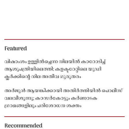
Featured
വിഷാംശം ഉള്ളിൽച്ചെന്ന നിലയിൽ കാറോടിച്ച്
ആശുപത്രിയിലെത്തി; കളക്ടറേറ്റിലെ യുഡി
ക്ലർക്കിൻ്റെ നില അതീവ ഗുരുതരം
അർജുൻ ആയങ്കിക്കായി അതിർത്തിയിൽ പൊലീസ്
വലവീശുന്നു; കാസർകോട്ടും കർണാടക
ഗ്രാമങ്ങളിലും പരിശോധന ശക്തം
Recommended