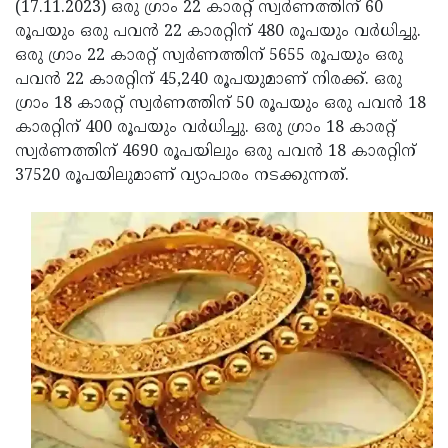
Election
(17.11.2023) ഒരു ഗ്രാം 22 കാരറ്റ് സ്വര്‍ണത്തിന് 60
Maha
രൂപയും ഒരു പവന്‍ 22 കാരറ്റിന് 480 രൂപയും വർധിച്ചു.
Shivarathri
International
ഒരു ഗ്രാം 22 കാരറ്റ് സ്വര്‍ണത്തിന് 5655 രൂപയും ഒരു
Women's
പവന്‍ 22 കാരറ്റിന് 45,240 രൂപയുമാണ് നിരക്ക്. ഒരു
Anti-
ഗ്രാം 18 കാരറ്റ് സ്വര്‍ണത്തിന് 50 രൂപയും ഒരു പവന്‍ 18
Day
Drug
Attukal
കാരറ്റിന് 400 രൂപയും വർധിച്ചു. ഒരു ഗ്രാം 18 കാരറ്റ്
Campaign
Pongala
സ്വര്‍ണത്തിന് 4690 രൂപയിലും ഒരു പവന്‍ 18 കാരറ്റിന്
Holi
37520 രൂപയിലുമാണ് വ്യാപാരം നടക്കുന്നത്.
2025
2025
IPL
2025
Eid
Al-
Waqf
Fitr
Bill
Vishu
2025
Controversy
Festival
Good
2025
Friday
Easter
Observance
Sunday
By-
2025
2025
Election
Bihar