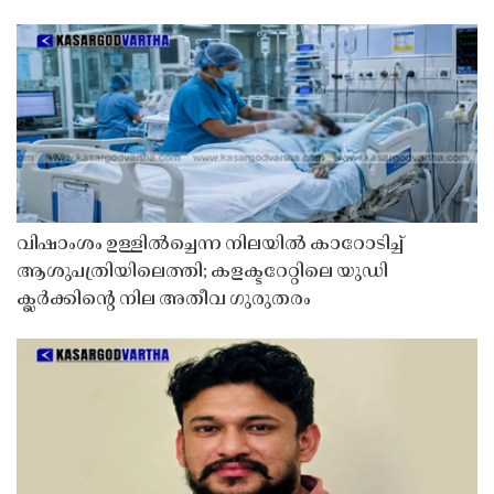
വിഷാംശം ഉള്ളിൽച്ചെന്ന നിലയിൽ കാറോടിച്ച്
ആശുപത്രിയിലെത്തി; കളക്ടറേറ്റിലെ യുഡി
ക്ലർക്കിൻ്റെ നില അതീവ ഗുരുതരം