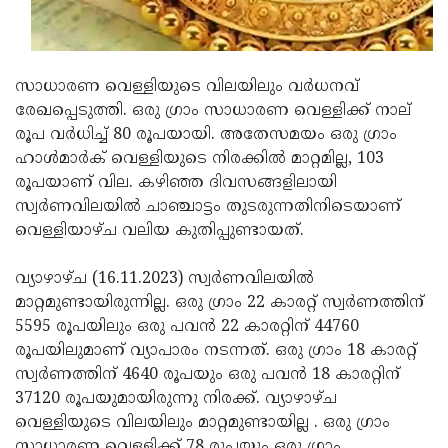
Updates
Assembly
Kerala
Polls
Local
Look
സാധാരണ വെള്ളിയുടെ വിലയിലും വർധനവ്
Body
Back
രേഖപ്പെടുത്തി. ഒരു ഗ്രാം സാധാരണ വെള്ളിക്ക് നാല്
Election
2025
രൂപ വർധിച്ച് 80 രൂപയായി. അതേസമയം ഒരു ഗ്രാം
ഹാള്‍മാര്‍ക് വെള്ളിയുടെ നിരക്കിൽ മാറ്റമില്ല, 103
രൂപയാണ് വില. കഴിഞ്ഞ ദിവസങ്ങളിലായി
സ്വർണവിലയിൽ ചാഞ്ചാട്ടം തുടരുന്നതിനിടെയാണ്
വെള്ളിയാഴ്ച വലിയ കുതിപ്പുണ്ടായത്.
വ്യാഴാഴ്ച (16.11.2023) സ്വര്‍ണവിലയില്‍
മാറ്റമുണ്ടായിരുന്നില്ല. ഒരു ഗ്രാം 22 കാരറ്റ് സ്വര്‍ണത്തിന്
5595 രൂപയിലും ഒരു പവന്‍ 22 കാരറ്റിന് 44760
രൂപയിലുമാണ് വ്യാപാരം നടന്നത്. ഒരു ഗ്രാം 18 കാരറ്റ്
സ്വര്‍ണത്തിന് 4640 രൂപയും ഒരു പവന്‍ 18 കാരറ്റിന്
37120 രൂപയുമായിരുന്നു നിരക്ക്. വ്യാഴാഴ്ച
വെള്ളിയുടെ വിലയിലും മാറ്റമുണ്ടായില്ല . ഒരു ഗ്രാം
സാധാരണ വെള്ളിക്ക് 78 രൂപയും ഒരു ഗ്രാം