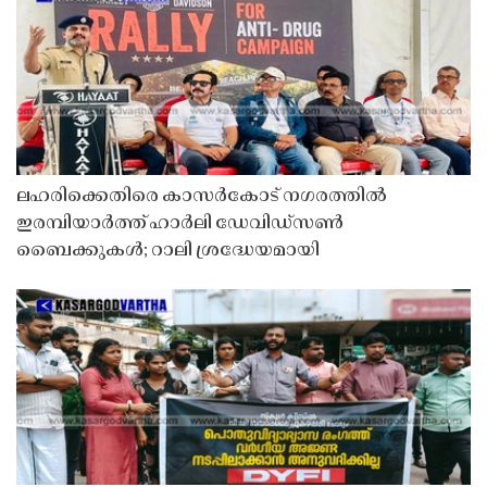
ലഹരിക്കെതിരെ കാസർകോട് നഗരത്തിൽ
ഇരമ്പിയാർത്ത് ഹാർലി ഡേവിഡ്‌സൺ
ബൈക്കുകൾ; റാലി ശ്രദ്ധേയമായി