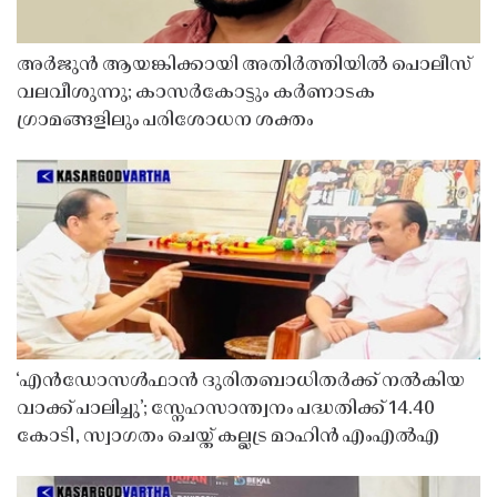
അർജുൻ ആയങ്കിക്കായി അതിർത്തിയിൽ പൊലീസ്
വലവീശുന്നു; കാസർകോട്ടും കർണാടക
ഗ്രാമങ്ങളിലും പരിശോധന ശക്തം
‘എൻഡോസൾഫാൻ ദുരിതബാധിതർക്ക് നൽകിയ
വാക്ക് പാലിച്ചു’; സ്നേഹസാന്ത്വനം പദ്ധതിക്ക് 14.40
കോടി, സ്വാഗതം ചെയ്ത് കല്ലട്ര മാഹിൻ എംഎൽഎ