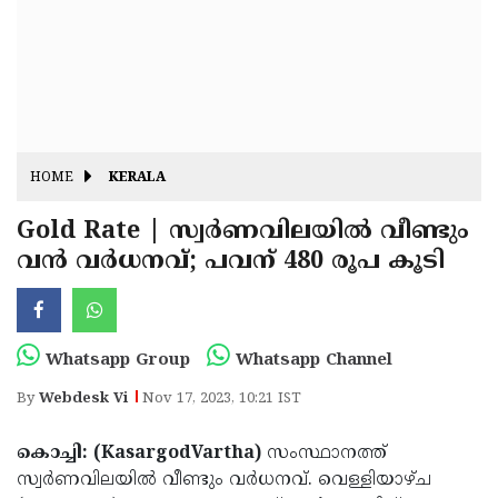
Fitr
May
Day
Eid
Al
Independence
Ad'ha
Day
Onam
HOME
KERALA
J&K
State
Gold Rate | സ്വർണവിലയിൽ വീണ്ടും
Haryana
വൻ വർധനവ്; പവന് 480 രൂപ കൂടി
Assembly
State
Diwali
Elections
Assembly
Christmas
Elections
New-
Whatsapp Group
Whatsapp Channel
Year
Republic
By
Webdesk Vi
Nov 17, 2023, 10:21 IST
Day
Budget
കൊച്ചി: (KasargodVartha)
സംസ്ഥാനത്ത്
Delhi
സ്വർണവിലയിൽ വീണ്ടും വർധനവ്. വെള്ളിയാഴ്ച