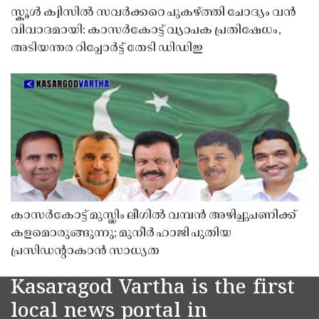
സ്കൂൾ ക്വിസിൽ സവർക്കറെ പുകഴ്ത്തി ചോദ്യം വൻ
വിവാദമായി: കാസർകോട്ട് വ്യാപക പ്രതിഷേധം,
അടിയന്തര റിപ്പോർട്ട് തേടി ഡിഡിഇ
കാസർകോട്ട് മുസ്ലിം ലീഗിൽ വമ്പൻ അഴിച്ചുപണിക്ക്
കളമൊരുങ്ങുന്നു; മുനീർ ഹാജി പുതിയ
പ്രസിഡൻ്റാകാൻ സാധ്യത
Kasaragod Vartha is the first
local news portal in