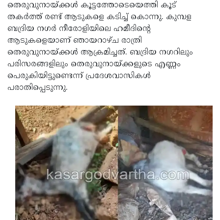
Election
Maha
തെരുവുനായ്ക്കള്‍ കൂട്ടത്തോടെയെത്തി കൂട്
തകര്‍ത്ത് രണ്ട് ആടുകളെ കടിച്ച് കൊന്നു. കുമ്പള
Shivarathri
International
ബദ്രിയ നഗര്‍ നീരോളിയിലെ ഹമീദിന്റെ
Women's
Anti-
ആടുകളെയാണ് ഞായറാഴ്ച രാത്രി
തെരുവുനായ്ക്കള്‍ ആക്രമിച്ചത്. ബദ്രിയ നഗറിലും
Day
Drug
Attukal
പരിസരങ്ങളിലും തെരുവുനായ്ക്കളുടെ എണ്ണം
Campaign
Pongala
Holi
പെരുകിയിട്ടുണ്ടെന്ന് പ്രദേശവാസികള്‍
പരാതിപ്പെടുന്നു.
2025
2025
IPL
2025
Eid
Al-
Waqf
Fitr
Bill
Vishu
2025
Controversy
Festival
Good
2025
Friday
Easter
Observance
Sunday
By-
2025
2025
Election
Bihar