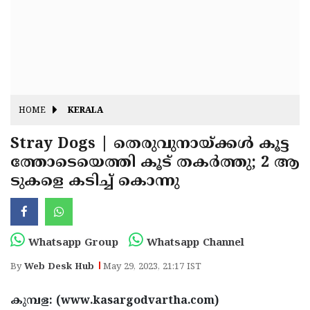
Fitr
May
Day
Eid
Al
Independence
Ad'ha
Day
Onam
HOME
KERALA
J&K
State
Stray Dogs | തെരുവുനായ്ക്കള്‍ കൂട്ട
Haryana
ത്തോടെയെത്തി കൂട് തകര്‍ത്തു; 2 ആ
Assembly
State
Diwali
ടുകളെ കടിച്ച് കൊന്നു
Elections
Assembly
Christmas
Elections
New-
Year
Republic
Whatsapp Group
Whatsapp Channel
Day
Budget
By
Web Desk Hub
May 29, 2023, 21:17 IST
Delhi
കുമ്പള: (www.kasargodvartha.com)