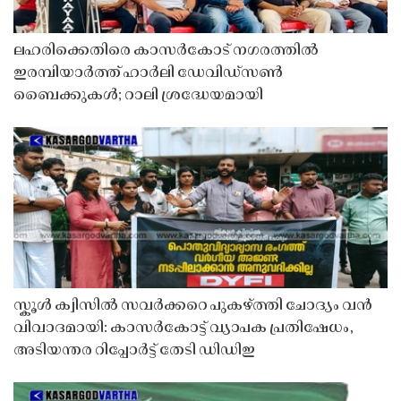
ലഹരിക്കെതിരെ കാസർകോട് നഗരത്തിൽ
ഇരമ്പിയാർത്ത് ഹാർലി ഡേവിഡ്‌സൺ
ബൈക്കുകൾ; റാലി ശ്രദ്ധേയമായി
സ്കൂൾ ക്വിസിൽ സവർക്കറെ പുകഴ്ത്തി ചോദ്യം വൻ
വിവാദമായി: കാസർകോട്ട് വ്യാപക പ്രതിഷേധം,
അടിയന്തര റിപ്പോർട്ട് തേടി ഡിഡിഇ