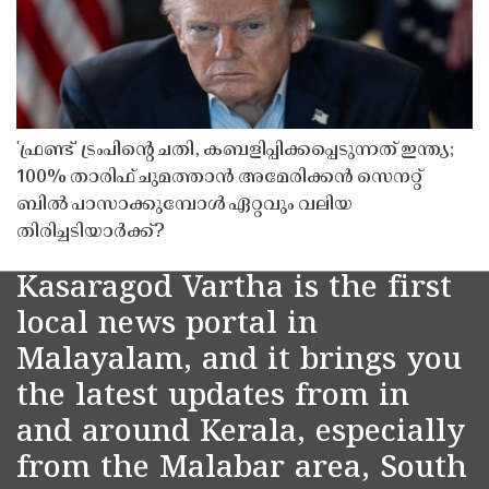
'ഫ്രണ്ട്' ട്രംപിന്റെ ചതി, കബളിപ്പിക്കപ്പെടുന്നത് ഇന്ത്യ;
100% താരിഫ് ചുമത്താൻ അമേരിക്കൻ സെനറ്റ്
ബിൽ പാസാക്കുമ്പോൾ ഏറ്റവും വലിയ
തിരിച്ചടിയാർക്ക്?
Kasaragod Vartha is the first
local news portal in
Malayalam, and it brings you
the latest updates from in
and around Kerala, especially
from the Malabar area, South