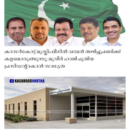
കാസർകോട്ട് മുസ്ലിം ലീഗിൽ വമ്പൻ അഴിച്ചുപണിക്ക്
കളമൊരുങ്ങുന്നു; മുനീർ ഹാജി പുതിയ
പ്രസിഡൻ്റാകാൻ സാധ്യത