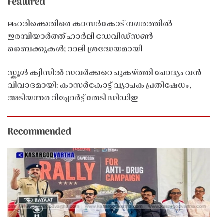
Featured
ലഹരിക്കെതിരെ കാസർകോട് നഗരത്തിൽ
ഇരമ്പിയാർത്ത് ഹാർലി ഡേവിഡ്‌സൺ
ബൈക്കുകൾ; റാലി ശ്രദ്ധേയമായി
സ്കൂൾ ക്വിസിൽ സവർക്കറെ പുകഴ്ത്തി ചോദ്യം വൻ
വിവാദമായി: കാസർകോട്ട് വ്യാപക പ്രതിഷേധം,
അടിയന്തര റിപ്പോർട്ട് തേടി ഡിഡിഇ
Recommended