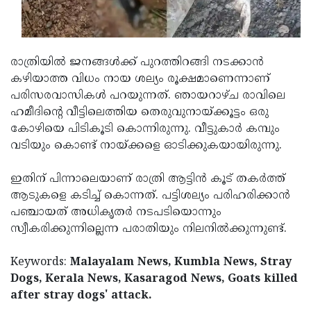
Updates
Assembly
Kerala
Polls
Local
Look
രാത്രിയില്‍ ജനങ്ങള്‍ക്ക് പുറത്തിറങ്ങി നടക്കാന്‍
Body
Back
കഴിയാത്ത വിധം നായ ശല്യം രൂക്ഷമാണെന്നാണ്
Election
2025
പരിസരവാസികള്‍ പറയുന്നത്. ഞായറാഴ്ച രാവിലെ
ഹമീദിന്റെ വീട്ടിലെത്തിയ തെരുവുനായ്ക്കൂട്ടം ഒരു
കോഴിയെ പിടികൂടി കൊന്നിരുന്നു. വീട്ടുകാര്‍ കമ്പും
വടിയും കൊണ്ട് നായ്ക്കളെ ഓടിക്കുകയായിരുന്നു.
ഇതിന് പിന്നാലെയാണ് രാത്രി ആട്ടിന്‍ കൂട് തകര്‍ത്ത്
ആടുകളെ കടിച്ച് കൊന്നത്. പട്ടിശല്യം പരിഹരിക്കാന്‍
പഞ്ചായത് അധികൃതര്‍ നടപടിയൊന്നും
സ്വീകരിക്കുന്നില്ലെന്ന പരാതിയും നിലനില്‍ക്കുന്നുണ്ട്.
Keywords:
Malayalam News, Kumbla News, Stray
Dogs, Kerala News, Kasaragod News, Goats killed
after stray dogs' attack.