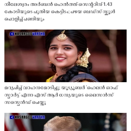
നീലേശ്വരം അർബൻ ഹെൽത്ത് സെൻ്ററിന് 1.43
കോടിയുടെ പുതിയ കെട്ടിടം; പഴയ ബഡ്സ് സ്കൂൾ
പൊളിച്ച് പണിയും
മദ്യപിച്ച് വാഹനമോടിച്ചു; യൂട്യൂബർ 'ഹെലൻ ഓഫ്
സ്പാർട്ട' എന്ന എസ് ആർ ധന്യയുടെ ലൈസൻസ്
സസ്പെൻഡ് ചെയ്തു ​​​​​​​