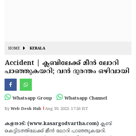
Fitr
May
Day
Eid
Al
Independence
Ad'ha
Day
Onam
HOME
KERALA
J&K
State
Accident | ക്ലബിലേക്ക് മീന്‍ ലോറി
Haryana
പാഞ്ഞുകയറി; വന്‍ ദുരന്തം ഒഴിവായി
Assembly
State
Diwali
Elections
Assembly
Christmas
Elections
New-
Whatsapp Group
Whatsapp Channel
Year
Republic
By
Web Desk Hub
Aug 30, 2023, 17:26 IST
Day
Budget
കളനാട്: (www.kasargodvartha.com)
ക്ലബ്
Delhi
കെട്ടിടത്തിലേക്ക് മീന്‍ ലോറി പാഞ്ഞുകയറി.