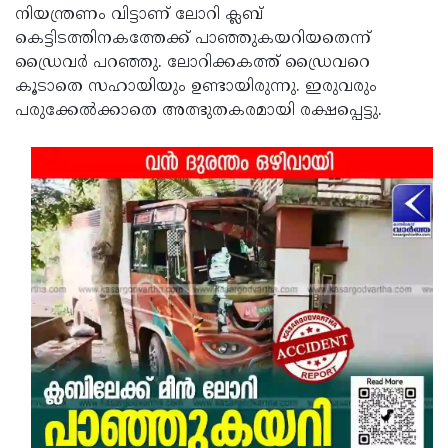
നിയന്ത്രണം വിട്ടാണ് ലോറി ക്ലബ്
Updates
Assembly
Kerala
കെട്ടിടത്തിനകത്തേക്ക് പാഞ്ഞുകയറിയതെന്ന്
Polls
ഡ്രൈവര്‍ പറഞ്ഞു. ലോറിക്കകത്ത് ഡ്രൈവറെ
Local
Look
കൂടാതെ സഹായിയും ഉണ്ടായിരുന്നു. ഇരുവരും
Body
Back
പരുക്കേല്‍ക്കാതെ അത്ഭുതകരമായി രക്ഷപ്പെട്ടു.
Election
2025