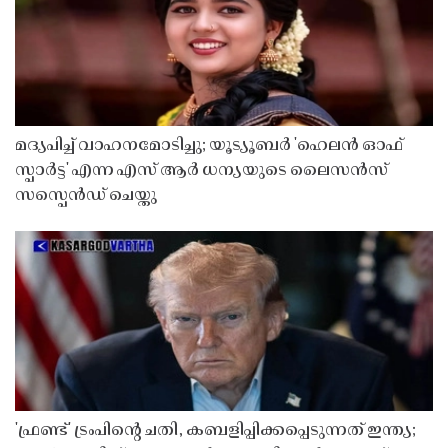
മദ്യപിച്ച് വാഹനമോടിച്ചു; യൂട്യൂബർ 'ഹെലൻ ഓഫ്
സ്പാർട്ട' എന്ന എസ് ആർ ധന്യയുടെ ലൈസൻസ്
സസ്പെൻഡ് ചെയ്തു ​​​​​​​
'ഫ്രണ്ട്' ട്രംപിന്റെ ചതി, കബളിപ്പിക്കപ്പെടുന്നത് ഇന്ത്യ;