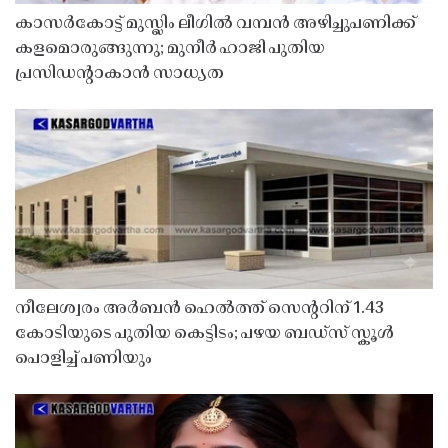
കാസർകോട്ട് മുസ്ലിം ലീഗിൽ വമ്പൻ അഴിച്ചുപണിക്ക്
കളമൊരുങ്ങുന്നു; മുനീർ ഹാജി പുതിയ
പ്രസിഡൻ്റാകാൻ സാധ്യത
നീലേശ്വരം അർബൻ ഹെൽത്ത് സെൻ്ററിന് 1.43
കോടിയുടെ പുതിയ കെട്ടിടം; പഴയ ബഡ്സ് സ്കൂൾ
പൊളിച്ച് പണിയും