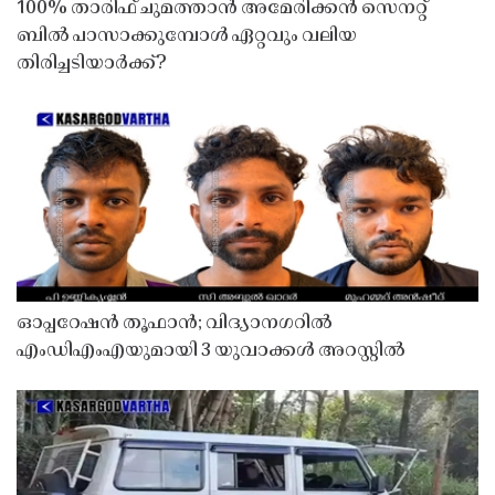
100% താരിഫ് ചുമത്താൻ അമേരിക്കൻ സെനറ്റ്
ബിൽ പാസാക്കുമ്പോൾ ഏറ്റവും വലിയ
തിരിച്ചടിയാർക്ക്?
ഓപ്പറേഷൻ തൂഫാൻ; വിദ്യാനഗറിൽ
എംഡിഎംഎയുമായി 3 യുവാക്കൾ അറസ്റ്റിൽ