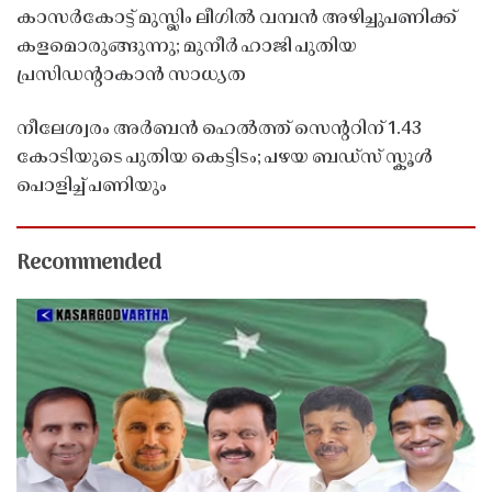
കാസർകോട്ട് മുസ്ലിം ലീഗിൽ വമ്പൻ അഴിച്ചുപണിക്ക്
കളമൊരുങ്ങുന്നു; മുനീർ ഹാജി പുതിയ
പ്രസിഡൻ്റാകാൻ സാധ്യത
നീലേശ്വരം അർബൻ ഹെൽത്ത് സെൻ്ററിന് 1.43
കോടിയുടെ പുതിയ കെട്ടിടം; പഴയ ബഡ്സ് സ്കൂൾ
പൊളിച്ച് പണിയും
Recommended