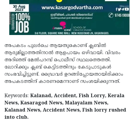
അപകടം പുലര്‍ചെ ആയതുകൊണ്ട് ക്ലബില്‍
ആരുമില്ലാത്തതിനാല്‍ ആളപായം ഒഴിവായി. വിവരം
അറിഞ്ഞ് മേല്‍പറമ്പ് പൊലീസ് സ്ഥലത്തെത്തി.
ലോറിക്കും ക്ലബ് കെട്ടിടത്തിനും കേടുപാടുകള്‍
സംഭവിച്ചിട്ടുണ്ട്. ഡ്രൈവര്‍ ഉറങ്ങിപ്പോയതായിരിക്കാം
അപകടത്തിന് കാരണമെന്നാണ് സംശയിക്കുന്നത്.
Keywords:
Kalanad, Accident, Fish Lorry, Kerala
News, Kasaragod News, Malayalam News,
Kalanad News, Accident News, Fish lorry rushed
into club.
< !- START disable copy paste -->