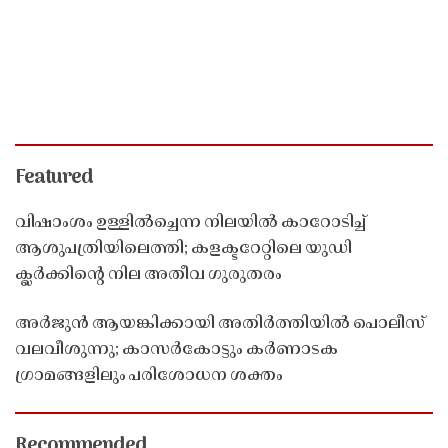
Featured
വിഷാംശം ഉള്ളിൽച്ചെന്ന നിലയിൽ കാറോടിച്ച്
ആശുപത്രിയിലെത്തി; കളക്ടറേറ്റിലെ യുഡി
ക്ലർക്കിൻ്റെ നില അതീവ ഗുരുതരം
അർജുൻ ആയങ്കിക്കായി അതിർത്തിയിൽ പൊലീസ്
വലവീശുന്നു; കാസർകോട്ടും കർണാടക
ഗ്രാമങ്ങളിലും പരിശോധന ശക്തം
Recommended