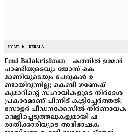
Fitr
May
Day
Eid
Al
Independence
Ad'ha
Day
Onam
HOME
KERALA
J&K
State
Feni Balakrishnan | കത്തില്‍ ഉമ്മന്‍
Haryana
ചാണ്ടിയുടെയും ജോസ് കെ
Assembly
State
Diwali
മാണിയുടെയും പേരുകള്‍ ഉ
Elections
Assembly
Christmas
ണ്ടായിരുന്നില്ല; കെബി ഗണേഷ്
Elections
കുമാറിന്റെ സഹായികളുടെ നിര്‍ദേശ
New-
പ്രകാരമാണ് പിന്നീട് കൂട്ടിച്ചേര്‍ത്തത്;
Year
Republic
സോളര്‍ പീഡനക്കേസില്‍ നിര്‍ണായക
Day
Budget
വെളിപ്പെടുത്തലുകളുമായി പ
രാതിക്കാരിയുടെ അഭിഭാഷക
Delhi