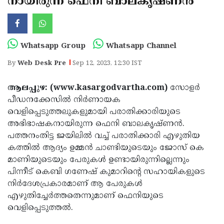
നായിരുന്ന ഫെനി ബാലകൃഷ്ണന്‍
Election
Maha
Shivarathri
International
Women's
Anti-
Whatsapp Group
Whatsapp Channel
Day
Drug
Attukal
By
Web Desk Pre
Sep 12, 2023, 12:30 IST
Campaign
Pongala
Holi
ആലപ്പുഴ: (www.kasargodvartha.com)
സോളര്‍
2025
2025
IPL
പീഡനക്കേസില്‍ നിര്‍ണായക
2025
വെളിപ്പെടുത്തലുകളുമായി പരാതിക്കാരിയുടെ
Eid
അഭിഭാഷകനായിരുന്ന ഫെനി ബാലകൃഷ്ണന്‍.
Al-
Waqf
പത്തനംതിട്ട ജയിലില്‍ വച്ച് പരാതിക്കാരി എഴുതിയ
Fitr
Bill
കത്തില്‍ ആദ്യം ഉമ്മന്‍ ചാണ്ടിയുടെയും ജോസ് കെ
Vishu
മാണിയുടെയും പേരുകള്‍ ഉണ്ടായിരുന്നില്ലെന്നും
2025
Controversy
Festival
Good
പിന്നീട് കെബി ഗണേഷ് കുമാറിന്റെ സഹായികളുടെ
2025
Friday
നിര്‍ദേശപ്രകാരമാണ് ആ പേരുകള്‍
Easter
എഴുതിച്ചേര്‍ത്തതെന്നുമാണ് ഫെനിയുടെ
Observance
Sunday
By-
വെളിപ്പെടുത്തല്‍.
2025
2025
Election
Bihar