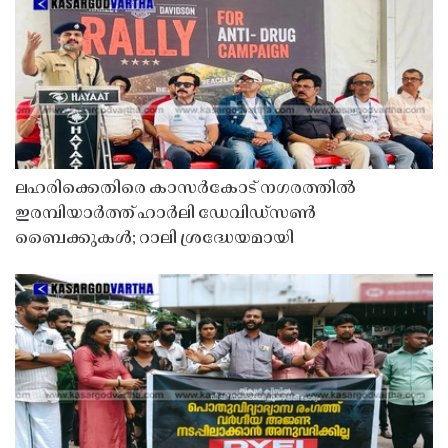
ലഹരിക്കെതിരെ കാസർകോട് നഗരത്തിൽ
ഇരമ്പിയാർത്ത് ഹാർലി ഡേവിഡ്‌സൺ
ബൈക്കുകൾ; റാലി ശ്രദ്ധേയമായി