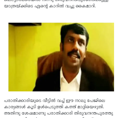
കൊട്ടാരക്കരയില്‍ നിന്നു തിരുവനന്തപുരത്തേക്കുള്ള
യാത്രയ്ക്കിടെ എന്റെ കാറില്‍ വച്ചു കൈമാറി.
പരാതിക്കാരിയുടെ വീട്ടില്‍ വച്ച് ഈ നാലു പേജിലെ
കാര്യങ്ങള്‍ കൂടി ഉള്‍പെടുത്തി കത്ത് മാറ്റിയെഴുതി.
അതിനു ശേഷമാണു പരാതിക്കാരി തിരുവനന്തപുരത്തു