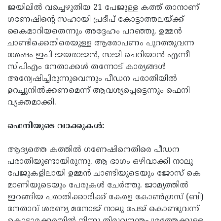
ജയിലില്‍ വച്ചെഴുതിയ 21 പേജുള്ള കത്ത് താനാണ്
Updates
Assembly
Kerala
ഗണേഷിന്റെ സഹായി പ്രദീപ് കോട്ടാത്തലയ്ക്ക്
Polls
Local
കൈമാറിയതെന്നും അദ്ദേഹം പറഞ്ഞു. ഉമ്മന്‍
Look
ചാണ്ടിക്കെതിരെയുള്ള ആരോപണം പുറത്തുവന്ന
Body
Back
ശേഷം ഇപി ജയരാജന്‍, സജി ചെറിയാന്‍ എന്നീ
Election
2025
സിപിഎം നേതാക്കള്‍ തന്നോട് കാര്യങ്ങള്‍
അന്വേഷിച്ചിരുന്നുവെന്നും പീഡന പരാതിയില്‍
ഉറച്ചുനില്‍ക്കണമെന്ന് ആവശ്യപ്പെട്ടെന്നും ഫെനി
വ്യക്തമാക്കി.
ഫെനിയുടെ വാക്കുകള്‍:
ആദ്യത്തെ കത്തില്‍ ഗണേഷിനെതിരെ പീഡന
പരാതിയുണ്ടായിരുന്നു. ആ ഭാഗം ഒഴിവാക്കി നാലു
പേജുകളിലായി ഉമ്മന്‍ ചാണ്ടിയുടെയും ജോസ് കെ
മാണിയുടെയും പേരുകള്‍ ചേര്‍ത്തു. ജാമ്യത്തില്‍
ഇറങ്ങിയ പരാതിക്കാരിക്ക് കേരള കോണ്‍ഗ്രസ് (ബി)
നേതാവ് ശരണ്യ മനോജ് നാലു പേജ് കൊണ്ടുവന്ന്