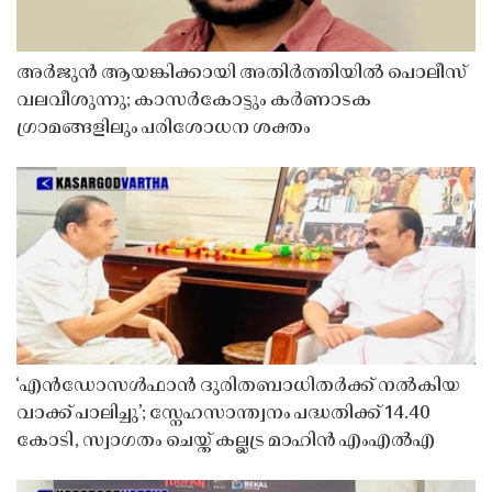
അർജുൻ ആയങ്കിക്കായി അതിർത്തിയിൽ പൊലീസ്
വലവീശുന്നു; കാസർകോട്ടും കർണാടക
ഗ്രാമങ്ങളിലും പരിശോധന ശക്തം
‘എൻഡോസൾഫാൻ ദുരിതബാധിതർക്ക് നൽകിയ
വാക്ക് പാലിച്ചു’; സ്നേഹസാന്ത്വനം പദ്ധതിക്ക് 14.40
കോടി, സ്വാഗതം ചെയ്ത് കല്ലട്ര മാഹിൻ എംഎൽഎ