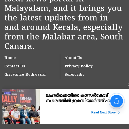
Malayalam, and it brings you
the latest updates from in
and around Kerala, especially
from the Malabar area, South
Canara.
Home
About Us
Contact Us
Privacy Policy
Grievance Redressal
Subscribe
നീലേശ്വരം നഗരസഭയിലെ
ആനച്ചാൽ-ഉച്ചൂളിക്കുതിർ
റോഡിലെ വെള്ളക്കെട്ട്
പരിഹരിക്കാൻ ഇടപെടൽ;
Copyright © 2007-
2026
Kasargodvartha
ഉദ്യോഗസ്ഥ സംഘം സ്ഥലം
സന്ദർശിച്ചു