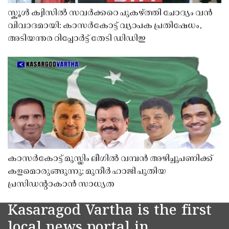
സ്കൂൾ ക്വിസിൽ സവർക്കറെ പുകഴ്ത്തി ചോദ്യം വൻ
വിവാദമായി: കാസർകോട്ട് വ്യാപക പ്രതിഷേധം,
അടിയന്തര റിപ്പോർട്ട് തേടി ഡിഡിഇ
കാസർകോട്ട് മുസ്ലിം ലീഗിൽ വമ്പൻ അഴിച്ചുപണിക്ക്
കളമൊരുങ്ങുന്നു; മുനീർ ഹാജി പുതിയ
പ്രസിഡൻ്റാകാൻ സാധ്യത
Kasaragod Vartha is the first
local news portal in