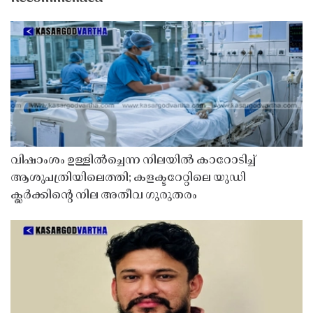
വിഷാംശം ഉള്ളിൽച്ചെന്ന നിലയിൽ കാറോടിച്ച്
ആശുപത്രിയിലെത്തി; കളക്ടറേറ്റിലെ യുഡി
ക്ലർക്കിൻ്റെ നില അതീവ ഗുരുതരം