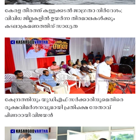
കേരള തീരത്ത് കള്ളക്കടൽ ജാഗ്രതാ നിർദേശം;
വിവിധ ജില്ലകളിൽ ഉയർന്ന തിരമാലകൾക്കും
കടലാക്രമണത്തിന് സാധ്യത
കേന്ദ്രത്തിനും യുഡിഎഫ് സർക്കാരിനുമെതിരെ
രൂക്ഷവിമർശനവുമായി പ്രതിപക്ഷ നേതാവ്
പിണറായി വിജയൻ