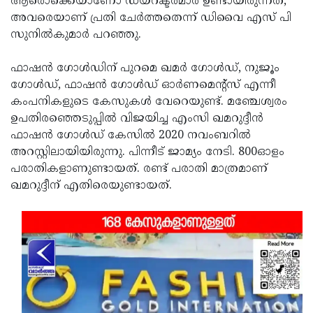
ആരൊക്കെയാണോ ഡയറക്ടർമാർ ഉണ്ടായിരുന്നത്,
അവരെയാണ് പ്രതി ചേർത്തതെന്ന് ഡിവൈ എസ് പി
സുനിൽകുമാർ പറഞ്ഞു.
ഫാഷൻ ഗോൾഡിന് പുറമെ ഖമർ ഗോൾഡ്, നുജൂം
ഗോൾഡ്, ഫാഷൻ ഗോൾഡ് ഓർണമെന്റ്സ് എന്നീ
കംപനികളുടെ കേസുകൾ വേറെയുണ്ട്. മഞ്ചേശ്വരം
ഉപതിരഞ്ഞെടുപ്പിൽ വിജയിച്ച എംസി ഖമറുദ്ദീൻ
ഫാഷൻ ഗോൾഡ് കേസിൽ 2020 നവംബറിൽ
അറസ്റ്റിലായിയിരുന്നു. പിന്നീട് ജാമ്യം നേടി. 800ഓളം
പരാതികളാണുണ്ടായത്. രണ്ട് പരാതി മാത്രമാണ്
ഖമറുദ്ദീന് എതിരെയുണ്ടായത്.