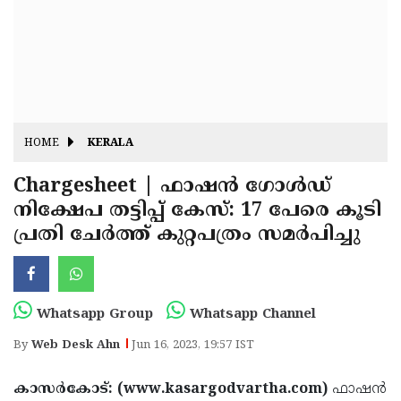
Fitr
May
Day
Eid
Al
Independence
Ad'ha
Day
Onam
HOME
KERALA
J&K
State
Chargesheet | ഫാഷൻ ഗോൾഡ്
Haryana
നിക്ഷേപ തട്ടിപ്പ് കേസ്: 17 പേരെ കൂടി
Assembly
State
Diwali
പ്രതി ചേർത്ത് കുറ്റപത്രം സമർപിച്ചു
Elections
Assembly
Christmas
Elections
New-
Year
Republic
Whatsapp Group
Whatsapp Channel
Day
Budget
By
Web Desk Ahn
Jun 16, 2023, 19:57 IST
Delhi
കാസർകോട്: (www.kasargodvartha.com)
ഫാഷൻ