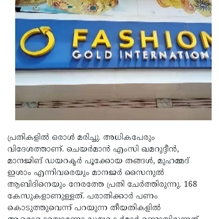
Updates
Assembly
Kerala
Polls
Local
Look
Body
Back
Election
2025
പ്രതികളിൽ ഒരാൾ മരിച്ചു. അധികപേരും
വിദേശത്താണ്. ചെയർമാൻ എംസി ഖമറുദ്ദീൻ,
മാനജിങ് ഡയറക്ടർ പൂക്കോയ തങ്ങൾ, മുഹമ്മദ്
ഇശാം എന്നിവരെയും മാനജർ സൈനുൽ
ആബിദിനെയും നേരത്തേ പ്രതി ചേർത്തിരുന്നു. 168
കേസുകളാണുള്ളത്. പരാതിക്കാർ പണം
കൊടുത്തുവെന്ന് പറയുന്ന തീയതികളിൽ