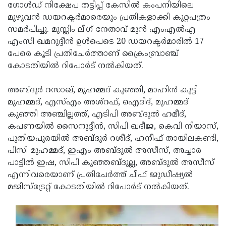
Election
Maha
ഗോൾഡ് നിക്ഷേപ തട്ടിപ്പ് കേസിൽ കംപനിയിലെ
മുഴുവൻ ഡയറക്ടർമാരെയും പ്രതികളാക്കി കുറ്റപത്രം
Shivarathri
International
സമർപിച്ചു. മുസ്ലിം ലീഗ് നേതാവ് മുൻ എംഎൽഎ
Women's
Anti-
എംസി ഖമറുദ്ദീൻ ഉൾപെടെ 20 ഡയറക്ടർമാരിൽ 17
പേരെ കൂടി പ്രതിചേർത്താണ് ക്രൈംബ്രാഞ്ച്
Day
Drug
Attukal
കോടതിയിൽ റിപോർട് നൽകിയത്.
Campaign
Pongala
Holi
അബ്ദുർ റസാഖ്, മുഹമ്മദ് കുഞ്ഞി, മാഹിൻ കുട്ടി
2025
2025
IPL
മുഹമ്മദ്, എസ്എം അശ്റഫ്, ഐദിദ്, മുഹമ്മദ്
2025
Eid
കുഞ്ഞി അഞ്ചില്ലത്ത്, എടിപി അബ്ദുൽ ഹമീദ്,
കപണയിൽ സൈനുദ്ദീൻ, സിപി ഖദീജ, കെവി നിയാസ്,
Al-
Waqf
പുതിയപുരയിൽ അബ്ദുർ റശീദ്, ഹനീഫ് തായിലകണ്ടി,
Fitr
Bill
Vishu
പിസി മുഹമ്മദ്, ഇഎം അബ്ദുൽ അസീസ്, അച്ചാര
പാട്ടിൽ ഇഷ, സിപി കുഞ്ഞബ്ദുല്ല, അബ്ദുൽ അസീസ്
2025
Controversy
Festival
Good
എന്നിവരെയാണ് പ്രതിചേർത്ത് ചീഫ് ജുഡീഷ്യൽ
2025
Friday
Easter
മജിസ്‌ട്രേറ്റ് കോടതിയിൽ റിപോർട് നൽകിയത്.
Observance
Sunday
By-
2025
2025
Election
Bihar