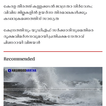
കേരള തീരത്ത് കള്ളക്കടൽ ജാഗ്രതാ നിർദേശം;
വിവിധ ജില്ലകളിൽ ഉയർന്ന തിരമാലകൾക്കും
കടലാക്രമണത്തിന് സാധ്യത
കേന്ദ്രത്തിനും യുഡിഎഫ് സർക്കാരിനുമെതിരെ
രൂക്ഷവിമർശനവുമായി പ്രതിപക്ഷ നേതാവ്
പിണറായി വിജയൻ
Recommended