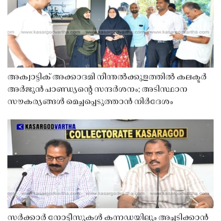
അക്വാട്ടിക് അക്കാദമി നീന്തൽക്കുളത്തിൽ കലക്ടർ
അർജുൻ പാണ്ഡ്യൻ്റെ സന്ദർശനം; അടിസ്ഥാന
സൗകര്യങ്ങൾ മെച്ചപ്പെടുത്താൻ നിർദേശം
സർക്കാർ നോട്ടീസുകൾ കന്നഡയിലും അച്ചടിക്കാൻ