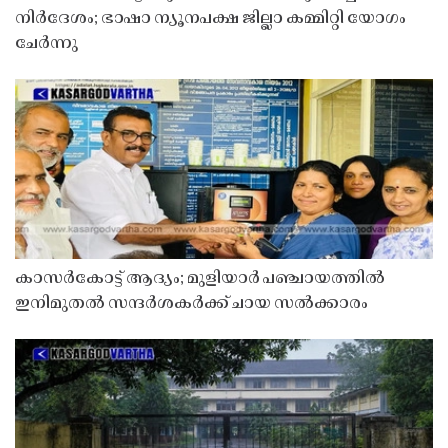
നിർദേശം; ഭാഷാ ന്യൂനപക്ഷ ജില്ലാ കമ്മിറ്റി യോഗം
ചേർന്നു
കാസർകോട്ട് ആദ്യം; മുളിയാർ പഞ്ചായത്തിൽ
ഇനിമുതൽ സന്ദർശകർക്ക് ചായ സൽക്കാരം