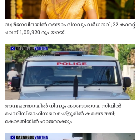
സ്വർണവിലയിൽ രണ്ടാം ദിനവും വർധനവ്; 22 കാരറ്റ്
പവന് 1,09,920 രൂപയായി
അമ്പലത്തറയിൽ നിന്നും കാണാതായ സിവിൽ
പൊലീസ് ഓഫീസറെ മംഗ്ളൂരിൽ കണ്ടെത്തി;
കോടതിയിൽ ഹാജരാക്കും