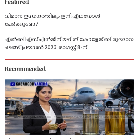
Featured
വിമാന ഇന്ധനത്തിലും ഇനി എഥനോൾ
ചേർക്കുമോ?
എൽബിഎസ് എൻജിനീയറിങ് കോളേജ് ബിരുദദാന
ചടങ്ങ് 'പ്രയാൺ 2026' ഓഗസ്റ്റ് 8-ന്
Recommended