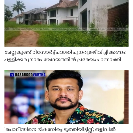
ചേറ്റുകുണ്ട് റിസോർട്ട് പദ്ധതി പുനരുജ്ജീവിപ്പിക്കണം;
പള്ളിക്കര ഗ്രാമപഞ്ചായത്തിൽ പ്രമേയം പാസാക്കി
'പൊലീസിനെ ഭീഷണിപ്പെടുത്തിയിട്ടില്ല'; ഒളിവിൽ