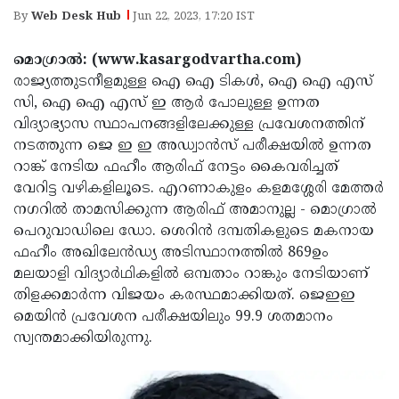
Election
Maha
By
Web Desk Hub
Jun 22, 2023, 17:20 IST
Shivarathri
International
മൊഗ്രാല്‍: (www.kasargodvartha.com)
Women's
Anti-
രാജ്യത്തുടനീളമുള്ള ഐ ഐ ടികള്‍, ഐ ഐ എസ്
Day
Drug
സി, ഐ ഐ എസ് ഇ ആര്‍ പോലുള്ള ഉന്നത
Attukal
വിദ്യാഭ്യാസ സ്ഥാപനങ്ങളിലേക്കുള്ള പ്രവേശനത്തിന്
Campaign
Pongala
Holi
നടത്തുന്ന ജെ ഇ ഇ അഡ്വാന്‍സ് പരീക്ഷയില്‍ ഉന്നത
2025
2025
റാങ്ക് നേടിയ ഫഹീം ആരിഫ് നേട്ടം കൈവരിച്ചത്
IPL
വേറിട്ട വഴികളിലൂടെ. എറണാകുളം കളമശ്ശേരി മേത്തര്‍
2025
Eid
നഗറില്‍ താമസിക്കുന്ന ആരിഫ് അമാനുല്ല - മൊഗ്രാല്‍
Al-
പെറുവാഡിലെ ഡോ. ശെറിന്‍ ദമ്പതികളുടെ മകനായ
Waqf
ഫഹീം അഖിലേന്‍ഡ്യ അടിസ്ഥാനത്തില്‍ 869ഉം
Fitr
Bill
Vishu
മലയാളി വിദ്യാര്‍ഥികളില്‍ ഒമ്പതാം റാങ്കും നേടിയാണ്
2025
Controversy
Festival
തിളക്കമാര്‍ന്ന വിജയം കരസ്ഥമാക്കിയത്. ജെഇഇ
Good
മെയിന്‍ പ്രവേശന പരീക്ഷയിലും 99.9 ശതമാനം
2025
Friday
Easter
സ്വന്തമാക്കിയിരുന്നു.
Observance
Sunday
By-
2025
2025
Election
Bihar