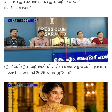
വിമാന ഇന്ധനത്തിലും ഇനി എഥനോൾ
ചേർക്കുമോ?
എൽബിഎസ് എൻജിനീയറിങ് കോളേജ് ബിരുദദാന
ചടങ്ങ് 'പ്രയാൺ 2026' ഓഗസ്റ്റ് 8-ന്