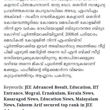
കളനാട് പിതാമഹനാണ്. ഭാര്യ ഡോ. ശെറിന്‍ സാമൂഹ്യ
പ്രവര്‍ത്തകരായ പെറുവാഡിലെ അഡ്വ. എംസിഎം
അക്ബര്‍ - സകീന ദമ്പതികളുടെ മകളാണ്. ശെറിന്‍
കോയമ്പത്തൂരിലെ കോവൈ മെഡികല്‍ കോളജില്‍
നിന്ന് ഈ വര്‍ഷം റേഡിയോളജി ബിരുദാനന്തര ബിരുദ
കോഴ്സ് പൂര്‍ത്തിയാക്കിയിട്ടുണ്ട്. 2006ല്‍ പരിയാരം
മെഡികല്‍ കോളജില്‍ നിന്ന് എംബിബിസ്
പൂര്‍ത്തിയാക്കിയ ഇവര്‍ അഖിലേന്‍ഡ്യ തലത്തിലെ നീറ്റ്
പിജി എഴുതി മെറിറ്റില്‍ തന്നെ ഡി എന്‍ ബിക്ക് സീറ്റ്
നേടിയെടുക്കുകയായിരുന്നു. മാതാപിതാക്കളുടെ
വഴിയേ തന്നെ മികവ് പുലര്‍ത്തി മുന്നേറുകയാണ്
മക്കളും. ഫഹീമിന്റെ തിളക്കമാര്‍ന്ന വിജയം
കുടുംബത്തിനും ആഹ്ലാദം പകര്‍ന്നു.
Keywords:
JEE Advanced Result, Education, IIT
Entrance, Mogral, Ernakulam, Kerala News,
Kasaragod News, Education News, Malayalam
News, Faheem Arif secured top rank in JEE