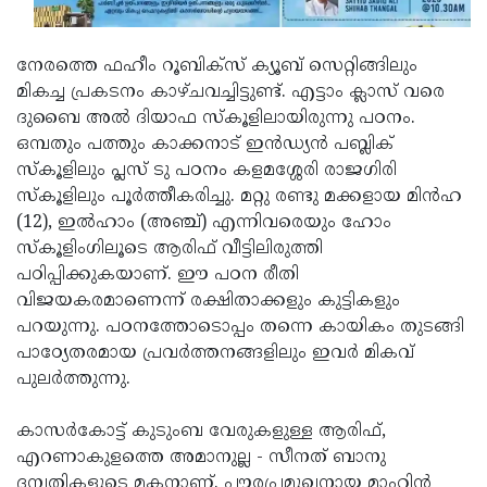
നേരത്തെ ഫഹീം റൂബിക്സ് ക്യൂബ് സെറ്റിങ്ങിലും
മികച്ച പ്രകടനം കാഴ്ചവച്ചിട്ടുണ്ട്. എട്ടാം ക്ലാസ് വരെ
ദുബൈ അല്‍ ദിയാഫ സ്‌കൂളിലായിരുന്നു പഠനം.
ഒമ്പതും പത്തും കാക്കനാട് ഇന്‍ഡ്യന്‍ പബ്ലിക്
സ്‌കൂളിലും പ്ലസ് ടു പഠനം കളമശ്ശേരി രാജഗിരി
സ്‌കൂളിലും പൂര്‍ത്തീകരിച്ചു. മറ്റു രണ്ടു മക്കളായ മിന്‍ഹ
(12), ഇല്‍ഹാം (അഞ്ച്) എന്നിവരെയും ഹോം
സ്‌കൂളിംഗിലൂടെ ആരിഫ് വീട്ടിലിരുത്തി
പഠിപ്പിക്കുകയാണ്. ഈ പഠന രീതി
വിജയകരമാണെന്ന് രക്ഷിതാക്കളും കുട്ടികളും
പറയുന്നു. പഠനത്തോടൊപ്പം തന്നെ കായികം തുടങ്ങി
പാഠ്യേതരമായ പ്രവര്‍ത്തനങ്ങളിലും ഇവര്‍ മികവ്
പുലര്‍ത്തുന്നു.
കാസര്‍കോട്ട് കുടുംബ വേരുകളുള്ള ആരിഫ്,
എറണാകുളത്തെ അമാനുല്ല - സീനത് ബാനു
ദമ്പതികളുടെ മകനാണ്. പൗരപ്രമുഖനായ മാഹിന്‍