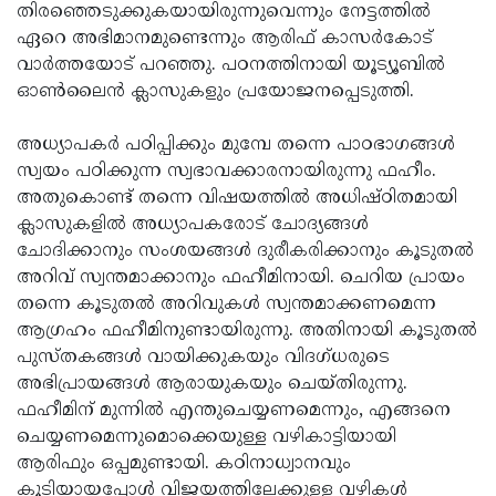
തിരഞ്ഞെടുക്കുകയായിരുന്നുവെന്നും നേട്ടത്തില്‍
ഏറെ അഭിമാനമുണ്ടെന്നും ആരിഫ് കാസര്‍കോട്
വാര്‍ത്തയോട് പറഞ്ഞു. പഠനത്തിനായി യൂട്യൂബില്‍
ഓണ്‍ലൈന്‍ ക്ലാസുകളും പ്രയോജനപ്പെടുത്തി.
അധ്യാപകര്‍ പഠിപ്പിക്കും മുമ്പേ തന്നെ പാഠഭാഗങ്ങള്‍
സ്വയം പഠിക്കുന്ന സ്വഭാവക്കാരനായിരുന്നു ഫഹീം.
അതുകൊണ്ട് തന്നെ വിഷയത്തില്‍ അധിഷ്ഠിതമായി
ക്ലാസുകളില്‍ അധ്യാപകരോട് ചോദ്യങ്ങള്‍
ചോദിക്കാനും സംശയങ്ങള്‍ ദുരീകരിക്കാനും കൂടുതല്‍
അറിവ് സ്വന്തമാക്കാനും ഫഹീമിനായി. ചെറിയ പ്രായം
തന്നെ കൂടുതല്‍ അറിവുകള്‍ സ്വന്തമാക്കണമെന്ന
ആഗ്രഹം ഫഹീമിനുണ്ടായിരുന്നു. അതിനായി കൂടുതല്‍
പുസ്തകങ്ങള്‍ വായിക്കുകയും വിദഗ്ധരുടെ
അഭിപ്രായങ്ങള്‍ ആരായുകയും ചെയ്തിരുന്നു.
ഫഹീമിന് മുന്നില്‍ എന്തുചെയ്യണമെന്നും, എങ്ങനെ
ചെയ്യണമെന്നുമൊക്കെയുള്ള വഴികാട്ടിയായി
ആരിഫും ഒപ്പമുണ്ടായി. കഠിനാധ്വാനവും
കൂടിയായപ്പോള്‍ വിജയത്തിലേക്കുള്ള വഴികള്‍