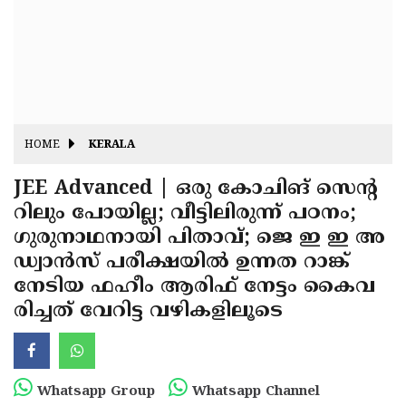
Fitr
May
Day
Eid
Al
Independence
Ad'ha
Day
Onam
HOME
KERALA
J&K
State
JEE Advanced | ഒരു കോചിങ് സെന്റ
Haryana
റിലും പോയില്ല; വീട്ടിലിരുന്ന് പഠനം;
Assembly
State
Diwali
ഗുരുനാഥനായി പിതാവ്; ജെ ഇ ഇ അ
Elections
Assembly
Christmas
ഡ്വാന്‍സ് പരീക്ഷയില്‍ ഉന്നത റാങ്ക്
Elections
നേടിയ ഫഹീം ആരിഫ് നേട്ടം കൈവ
New-
രിച്ചത് വേറിട്ട വഴികളിലൂടെ
Year
Republic
Day
Budget
Delhi
Whatsapp Group
Whatsapp Channel