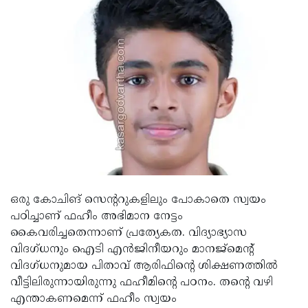
Updates
Assembly
Kerala
Polls
Local
Look
Body
Back
Election
2025
ഒരു കോചിങ് സെന്ററുകളിലും പോകാതെ സ്വയം
പഠിച്ചാണ് ഫഹീം അഭിമാന നേട്ടം
കൈവരിച്ചതെന്നാണ് പ്രത്യേകത. വിദ്യാഭ്യാസ
വിദഗ്ധനും ഐടി എന്‍ജിനീയറും മാനജ്മെന്റ്
വിദഗ്ധനുമായ പിതാവ് ആരിഫിന്റെ ശിക്ഷണത്തില്‍
വീട്ടിലിരുന്നായിരുന്നു ഫഹീമിന്റെ പഠനം. തന്റെ വഴി
എന്താകണമെന്ന് ഫഹീം സ്വയം