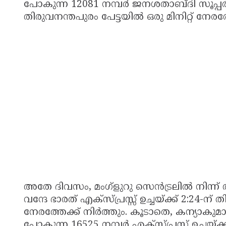
പോകുന്ന 12081 നമ്പർ ജനശതാബ്ദി സൂപ്പർഫാസ്റ
തിരുവനന്തപുരം പേട്ടയിൽ ഒരു മിനിറ്റ് നേരത്
അതേ ദിവസം, മംഗ്ളുറു സെൻട്രലിൽ നിന്ന് 
വന്ദേ ഭാരത് എക്സ്പ്രസ്സ് ഉച്ചയ്ക്ക് 2:24-ന
നേരത്തേക്ക് നിർത്തും. കൂടാതെ, കന്യാകുമ
പോകുന്ന 16525 നമ്പർ എക്സ്പ്രസ് ഉച്ചയ്ക്ക്