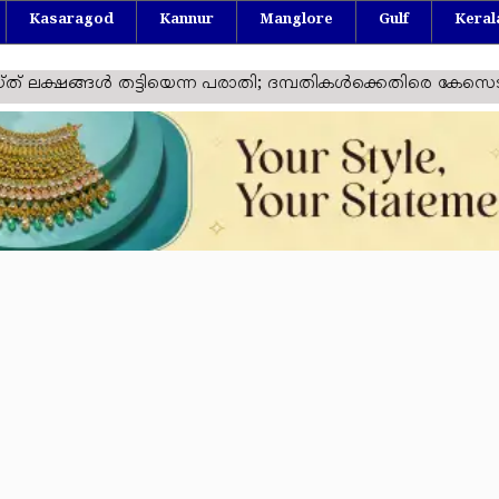
Kasaragod
Kannur
Manglore
Gulf
Keral