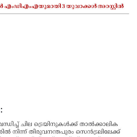
ൽ എംഡിഎംഎയുമായി 3 യുവാക്കൾ അറസ്റ്റിൽ
:
ിച്ച് ചില ട്രെയിനുകൾക്ക് താൽക്കാലിക
്ണൂരിൽ നിന്ന് തിരുവനന്തപുരം സെൻട്രലിലേക്ക്