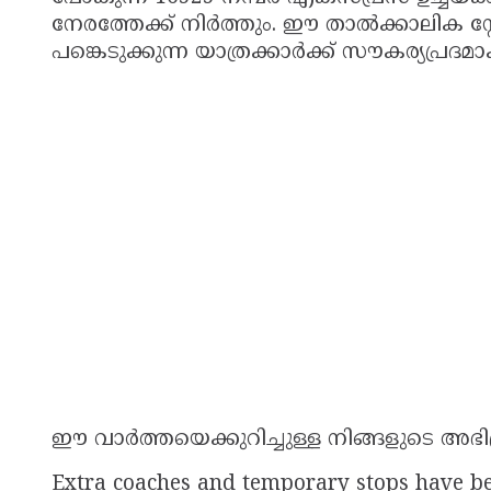
നേരത്തേക്ക് നിർത്തും. ഈ താൽക്കാലിക സ
പങ്കെടുക്കുന്ന യാത്രക്കാർക്ക് സൗകര്യപ്രദമാ
ഈ വാർത്തയെക്കുറിച്ചുള്ള നിങ്ങളുടെ അഭി
Extra coaches and temporary stops have bee