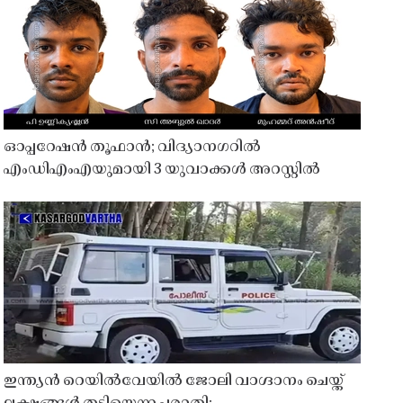
ഓപ്പറേഷൻ തൂഫാൻ; വിദ്യാനഗറിൽ
എംഡിഎംഎയുമായി 3 യുവാക്കൾ അറസ്റ്റിൽ
ഇന്ത്യൻ റെയിൽവേയിൽ ജോലി വാഗ്ദാനം ചെയ്ത്