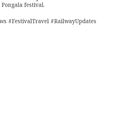
 Pongala festival.
ws #FestivalTravel #RailwayUpdates