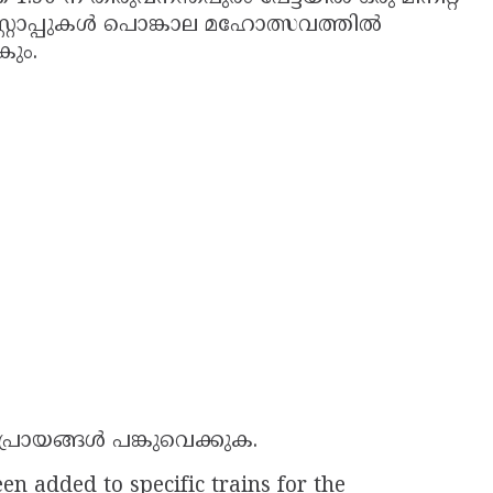
്റ്റോപ്പുകൾ പൊങ്കാല മഹോത്സവത്തിൽ
കും.
പ്രായങ്ങൾ പങ്കുവെക്കുക.
n added to specific trains for the