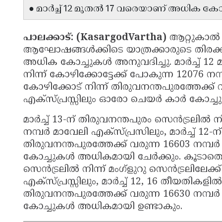
● മാർച്ച് 12 മുതൽ 17 വരെയാണ് അധിക കോച്ച
പാലക്കാട്: (KasargodVartha)
ആറ്റുകാൽ 
ആഘോഷങ്ങൾക്കിടെ യാത്രക്കാരുടെ തിരക്ക്
അധിക കോച്ചുകൾ അനുവദിച്ചു. മാർച്ച് 12
നിന്ന് കോഴിക്കോട്ടേക്ക് പോകുന്ന 12076 ന
കോഴിക്കോട് നിന്ന് തിരുവനന്തപുരത്തേക്ക്
എക്സ്പ്രസ്സിലും ഓരോ ചെയർ കാർ കോച്ച
മാർച്ച് 13-ന് തിരുവനന്തപുരം സെൻട്രലിൽ നി
നമ്പർ മാവേലി എക്സ്പ്രസിലും, മാർച്ച് 12-ന്
തിരുവനന്തപുരത്തേക്ക് വരുന്ന 16603 നമ്പർ 
കോച്ചുകൾ അധികമായി ചേർക്കും. കൂടാതെ, 
സെൻട്രലിൽ നിന്ന് മംഗ്ളുറു സെൻട്രലിലേക്
എക്സ്പ്രസ്സിലും, മാർച്ച് 12, 16 തീയതികളിൽ
തിരുവനന്തപുരത്തേക്ക് വരുന്ന 16630 നമ്പർ
കോച്ചുകൾ അധികമായി ഉണ്ടാകും.