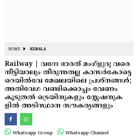
Fitr
May
Day
Eid
Al
Independence
Ad'ha
Day
Onam
HOME
KERALA
J&K
State
Railway | വന്ദേ ഭാരത് മംഗ്‌ളുറു വരെ
Haryana
നീട്ടിയാലും തീരുന്നതല്ല കാസര്‍കോട്ടെ
Assembly
State
Diwali
റെയില്‍വേ മേഖലയിലെ പ്രശ്നങ്ങള്‍;
Elections
Assembly
Christmas
അതിവേഗ വണ്ടിക്കൊപ്പം വേണം
Elections
കൂടുതല്‍ ട്രെയിനുകളും സ്റ്റേഷനുക
New-
ളില്‍ അടിസ്ഥാന സൗകര്യങ്ങളും
Year
Republic
Day
Budget
Delhi
Whatsapp Group
Whatsapp Channel