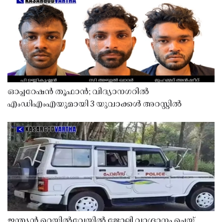
ഓപ്പറേഷൻ തൂഫാൻ; വിദ്യാനഗറിൽ
എംഡിഎംഎയുമായി 3 യുവാക്കൾ അറസ്റ്റിൽ
ഇന്ത്യൻ റെയിൽവേയിൽ ജോലി വാഗ്ദാനം ചെയ്ത്