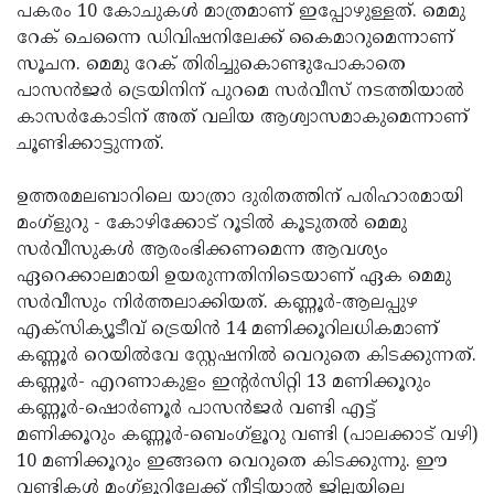
പകരം 10 കോചുകള്‍ മാത്രമാണ് ഇപ്പോഴുള്ളത്. മെമു
റേക് ചെന്നൈ ഡിവിഷനിലേക്ക് കൈമാറുമെന്നാണ്
സൂചന. മെമു റേക് തിരിച്ചുകൊണ്ടുപോകാതെ
പാസന്‍ജര്‍ ട്രെയിനിന് പുറമെ സര്‍വീസ് നടത്തിയാല്‍
കാസര്‍കോടിന് അത് വലിയ ആശ്വാസമാകുമെന്നാണ്
ചൂണ്ടിക്കാട്ടുന്നത്.
ഉത്തരമലബാറിലെ യാത്രാ ദുരിതത്തിന് പരിഹാരമായി
മംഗ്ളുറു - കോഴിക്കോട് റൂടില്‍ കൂടുതല്‍ മെമു
സര്‍വീസുകള്‍ ആരംഭിക്കണമെന്ന ആവശ്യം
ഏറെക്കാലമായി ഉയരുന്നതിനിടെയാണ് ഏക മെമു
സര്‍വീസും നിര്‍ത്തലാക്കിയത്. കണ്ണൂര്‍-ആലപ്പുഴ
എക്സിക്യൂടീവ് ട്രെയിന്‍ 14 മണിക്കൂറിലധികമാണ്
കണ്ണൂര്‍ റെയില്‍വേ സ്റ്റേഷനില്‍ വെറുതെ കിടക്കുന്നത്.
കണ്ണൂര്‍- എറണാകുളം ഇന്റര്‍സിറ്റി 13 മണിക്കൂറും
കണ്ണൂര്‍-ഷൊര്‍ണൂര്‍ പാസന്‍ജര്‍ വണ്ടി എട്ട്
മണിക്കൂറും കണ്ണൂര്‍-ബെംഗ്ളൂറു വണ്ടി (പാലക്കാട് വഴി)
10 മണിക്കൂറും ഇങ്ങനെ വെറുതെ കിടക്കുന്നു. ഈ
വണ്ടികള്‍ മംഗ്ളൂറിലേക്ക് നീട്ടിയാല്‍ ജില്ലയിലെ