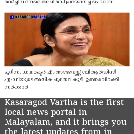
മാർച്ചിന് നേരെ ജലപീരങ്കി പ്രയോഗിച്ച് പൊലീസ്
ടൂറിസം ഡയറക്ടർ എം അഞ്ജനയ്ക്ക് ബിആർഡിസി
എംഡിയുടെ അധിക ചുമതല കൂടി; ഉത്തരവിറക്കി
സർക്കാർ
Kasaragod Vartha is the first
local news portal in
Malayalam, and it brings you
the latest updates from in