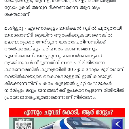
കോട്ടിക്കുളം, കുമ്പള, മഞ്ചേശ്വരം എന്നിവിടങ്ങളില്‍
സ്റ്റോപുകള്‍ അനുവദിക്കണമെന്ന ആവശ്യം
ശക്തമാണ്.
മംഗ്ളുറു - എറണാകുളം ജന്‍ക്ഷന്‍ റൂടില്‍ പുതുതായി
ജനശദാബ്ദി ട്രെയിന്‍ ആരംഭിക്കുകയാണെങ്കില്‍
മലബാറുകാര്‍ നേരിടുന്ന യാത്രാപ്രതിസന്ധിക്ക്
അല്‍പമെങ്കിലും പരിഹാരം കാണാമെന്നും
ചൂണ്ടിക്കാണിക്കപ്പെടുന്നു. കാസര്‍കോട്ടേക്ക്
ട്രെയിനുകള്‍ നീട്ടുന്നതിന് സ്ഥലപരിമിതിയാണ്
കാരണമെങ്കില്‍ കുമ്പളയില്‍ 30 ഏകറോളം ഭൂമിയാണ്
റെയില്‍വേയുടെ കൈവശമുള്ളത്. ഇത് കാടുമൂടി
കിടക്കുന്നതിന് പകരം കൂടുതല്‍ പ്ലാറ്റ് ഫോമുകള്‍
നിര്‍മിച്ചും മറ്റും ജനങ്ങള്‍ക്ക് ഉപകാരപ്പെടുന്ന രീതിയില്‍
പ്രയോജനപ്പെടുത്താമെന്നാണ് നിര്‍ദേശം.