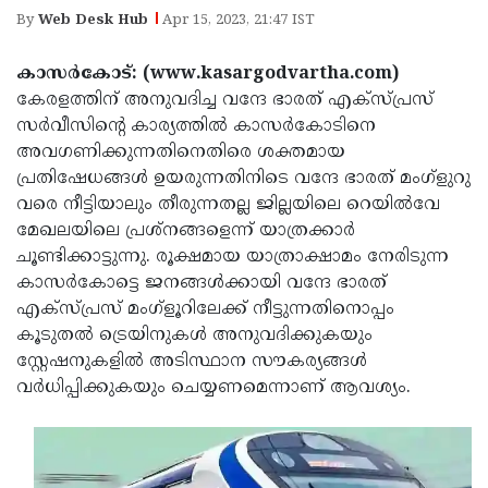
Election
Maha
By
Web Desk Hub
Apr 15, 2023, 21:47 IST
Shivarathri
International
കാസര്‍കോട്: (www.kasargodvartha.com)
Women's
Anti-
കേരളത്തിന് അനുവദിച്ച വന്ദേ ഭാരത് എക്സ്പ്രസ്
Day
Drug
സര്‍വീസിന്റെ കാര്യത്തില്‍ കാസര്‍കോടിനെ
Attukal
അവഗണിക്കുന്നതിനെതിരെ ശക്തമായ
Campaign
Pongala
Holi
പ്രതിഷേധങ്ങള്‍ ഉയരുന്നതിനിടെ വന്ദേ ഭാരത് മംഗ്‌ളുറു
2025
2025
വരെ നീട്ടിയാലും തീരുന്നതല്ല ജില്ലയിലെ റെയില്‍വേ
IPL
മേഖലയിലെ പ്രശ്നങ്ങളെന്ന് യാത്രക്കാര്‍
2025
Eid
ചൂണ്ടിക്കാട്ടുന്നു. രൂക്ഷമായ യാത്രാക്ഷാമം നേരിടുന്ന
Al-
കാസര്‍കോട്ടെ ജനങ്ങള്‍ക്കായി വന്ദേ ഭാരത്
Waqf
എക്സ്പ്രസ് മംഗ്‌ളൂറിലേക്ക് നീട്ടുന്നതിനൊപ്പം
Fitr
Bill
Vishu
കൂടുതല്‍ ട്രെയിനുകള്‍ അനുവദിക്കുകയും
2025
Controversy
Festival
സ്റ്റേഷനുകളില്‍ അടിസ്ഥാന സൗകര്യങ്ങള്‍
Good
വര്‍ധിപ്പിക്കുകയും ചെയ്യണമെന്നാണ് ആവശ്യം.
2025
Friday
Easter
Observance
Sunday
By-
2025
2025
Election
Bihar