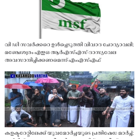
വി ഡി സവർക്കറെ ഉൾപ്പെടുത്തി വിവാദ ചോദ്യാവലി;
മഞ്ചേശ്വരം എഇഒ ആർഎസ്എസ് ദാസ്യവേല
അവസാനിപ്പിക്കണമെന്ന് എംഎസ്എഫ്
കളക്ടറേറ്റിലേക്ക് യുവമോർച്ചയുടെ പ്രതിഷേധ മാർച്ച്;