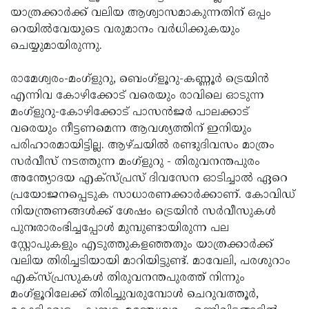
യാത്രക്കാര്‍ക്ക് വലിയ ആശ്വാസമാകുന്നതിന് ഒപ്പം
റെയില്‍വേയുടെ വരുമാനം വര്‍ധിക്കുകയും
ചെയ്യുമായിരുന്നു.
രാമേശ്വരം-മംഗ്ളുറു, ബെംഗ്ളൂറു-കണ്ണൂര്‍ ട്രെയിന്‍
എന്നിവ കോഴിക്കോട് വരെയും രാവിലെ ഓടുന്ന
മംഗ്ളുറു-കോഴിക്കോട് പാസന്‍ജര്‍ പാലക്കാട്
വരെയും നീട്ടണമെന്ന ആവശ്യത്തിന് ഇനിയും
പരിഹാരമായിട്ടില്ല. ആഴ്ചയില്‍ രണ്ടുദിവസം മാത്രം
സര്‍വീസ് നടത്തുന്ന മംഗ്‌ളുറു - തിരുവനന്തപുരം
അന്ത്യോദയ എക്‌സ്പ്രസ് ദിവസേന ഓടിച്ചാല്‍ ഏറെ
പ്രയോജനപ്പെടുക സാധാരണക്കാര്‍ക്കാണ്. കോവിഡ്
നിയന്ത്രണങ്ങള്‍ക്ക് ശേഷം ട്രെയിന്‍ സര്‍വീസുകള്‍
പുനഃരാരംഭിച്ചപ്പോള്‍ മുമ്പുണ്ടായിരുന്ന പല
സ്റ്റോപുകളും എടുത്തുകളഞ്ഞതും യാത്രക്കാര്‍ക്ക്
വലിയ തിരിച്ചടിയായി മാറിയിട്ടുണ്ട്. മാവേലി, പരശുറാം
എക്‌സ്പ്രസുകള്‍ തിരുവനന്തപുരത്ത് നിന്നും
മംഗ്ളൂറിലേക്ക് തിരിച്ചുവരുമ്പോള്‍ ചെറുവത്തൂര്‍,