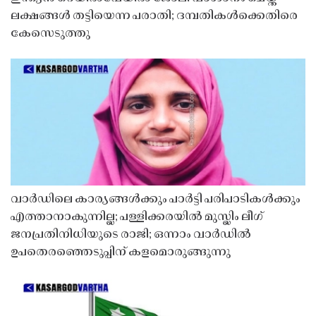
ലക്ഷങ്ങൾ തട്ടിയെന്ന പരാതി; ദമ്പതികൾക്കെതിരെ
കേസെടുത്തു
വാർഡിലെ കാര്യങ്ങൾക്കും പാർട്ടി പരിപാടികൾക്കും
എത്താനാകുന്നില്ല; പള്ളിക്കരയിൽ മുസ്ലിം ലീഗ്
ജനപ്രതിനിധിയുടെ രാജി; ഒന്നാം വാർഡിൽ
ഉപതെരഞ്ഞെടുപ്പിന് കളമൊരുങ്ങുന്നു