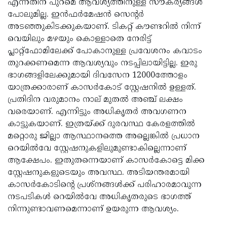
എന്നതിന് പുറമെ ആവശ്യത്തിനുള്ള സൗകര്യങ്ങള്‍
പോലുമില്ല. ഇന്‍ഫര്‍മേഷന്‍ സെന്റര്‍
അടഞ്ഞുകിടക്കുകയാണ്. ടികറ്റ് കൗണ്ടറില്‍ നിന്ന്
വെയിലും മഴയും കൊള്ളാതെ നേരിട്ട്
പ്ലാറ്റ്ഫോമിലേക്ക് പോകാനുള്ള പ്രവേശനം കവാടം
തുറക്കണമെന്ന ആവശ്യവും നടപ്പിലായിട്ടില്ല. ഇരു
ഭാഗങ്ങളിലേക്കുമായി ദിവസേന 12000ത്തോളം
യാത്രക്കാരാണ് കാസര്‍കോട് സ്റ്റേഷനില്‍ ഉള്ളത്.
പ്രതിദിന വരുമാനം നാല് മുതല്‍ അഞ്ച് ലക്ഷം
വരെയാണ്. എന്നിട്ടും അധികൃതര്‍ അവഗണന
കാട്ടുകയാണ്. ഇത്രയ്ക്ക് ദുരവസ്ഥ കേരളത്തില്‍
മറ്റൊരു ജില്ലാ ആസ്ഥാനത്തെ അല്ലെങ്കില്‍ പ്രധാന
റെയില്‍വേ സ്റ്റേഷനുകളിലുമുണ്ടാകില്ലെന്നാണ്
ആക്ഷേപം. ഇതുതന്നെയാണ് കാസര്‍കോട്ടെ മിക്ക
സ്റ്റേഷനുകളുടെയും അവസ്ഥ. അടിയന്തരമായി
കാസര്‍കോടിന്റെ പ്രശ്നങ്ങള്‍ക്ക് പരിഹാരമാവുന്ന
നടപടികള്‍ റെയില്‍വേ അധികൃതരുടെ ഭാഗത്ത്
നിന്നുണ്ടാവണമെന്നാണ് ഉയരുന്ന ആവശ്യം.