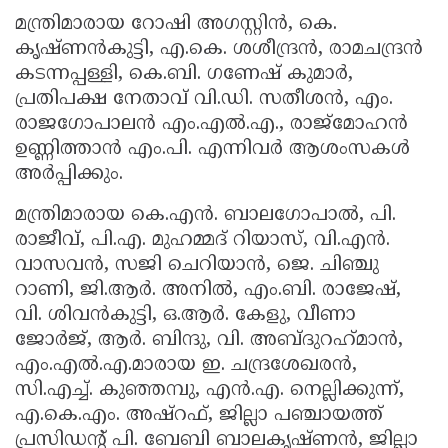
മന്ത്രിമാരായ റോഷി അഗസ്റ്റിൻ, കെ.
കൃഷ്ണൻകുട്ടി, എ.കെ. ശശീന്ദ്രൻ, രാമചന്ദ്രൻ
കടന്നപ്പള്ളി, കെ.ബി. ഗണേഷ് കുമാർ,
പ്രതിപക്ഷ നേതാവ് വി.ഡി. സതീശൻ, എം.
രാജഗോപാലൻ എം.എൽ.എ., രാജ്‌മോഹൻ
ഉണ്ണിത്താൻ എം.പി. എന്നിവർ ആശംസകൾ
അർപ്പിക്കും.
മന്ത്രിമാരായ കെ.എൻ. ബാലഗോപാൽ, പി.
രാജീവ്, പി.എ. മുഹമ്മദ് റിയാസ്, വി.എൻ.
വാസവൻ, സജി ചെറിയാൻ, ജെ. ചിഞ്ചു
റാണി, ജി.ആർ. അനിൽ, എം.ബി. രാജേഷ്,
വി. ശിവൻകുട്ടി, ഒ.ആർ. കേളു, വീണാ
ജോർജ്, ആർ. ബിന്ദു, വി. അബ്ദുറഹ്‌മാൻ,
എം.എൽ.എ.മാരായ ഇ. ചന്ദ്രശേഖരൻ,
സി.എച്ച്. കുഞ്ഞമ്പു, എൻ.എ. നെല്ലിക്കുന്ന്,
എ.കെ.എം. അഷ്‌റഫ്, ജില്ലാ പഞ്ചായത്ത്
പ്രസിഡന്റ് പി. ബേബി ബാലകൃഷ്ണൻ, ജില്ലാ