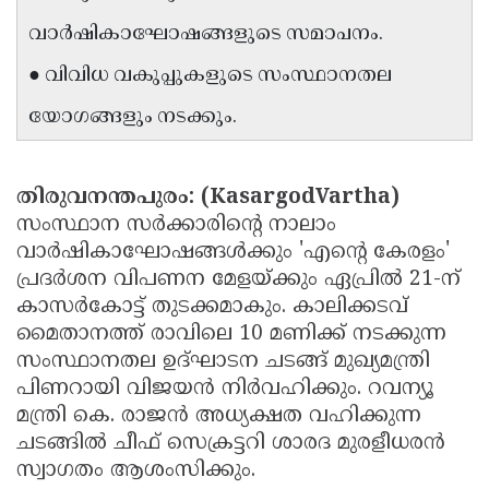
Updates
Assembly
വാർഷികാഘോഷങ്ങളുടെ സമാപനം.
Kerala
Polls
Local
Look
● വിവിധ വകുപ്പുകളുടെ സംസ്ഥാനതല
Body
Back
യോഗങ്ങളും നടക്കും.
Election
2025
തിരുവനന്തപുരം: (KasargodVartha)
സംസ്ഥാന സർക്കാരിന്റെ നാലാം
വാർഷികാഘോഷങ്ങൾക്കും 'എന്റെ കേരളം'
പ്രദർശന വിപണന മേളയ്ക്കും ഏപ്രിൽ 21-ന്
കാസർകോട്ട് തുടക്കമാകും. കാലിക്കടവ്
മൈതാനത്ത് രാവിലെ 10 മണിക്ക് നടക്കുന്ന
സംസ്ഥാനതല ഉദ്ഘാടന ചടങ്ങ് മുഖ്യമന്ത്രി
പിണറായി വിജയൻ നിർവഹിക്കും. റവന്യൂ
മന്ത്രി കെ. രാജൻ അധ്യക്ഷത വഹിക്കുന്ന
ചടങ്ങിൽ ചീഫ് സെക്രട്ടറി ശാരദ മുരളീധരൻ
സ്വാഗതം ആശംസിക്കും.