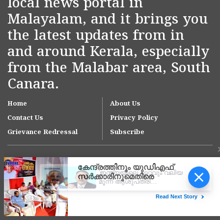
local news portal in
Malayalam, and it brings you
the latest updates from in
and around Kerala, especially
from the Malabar area, South
Canara.
Home
About Us
Contact Us
Privacy Policy
Grievance Redressal
Subscribe
'ഇന്ത്യയിലെ ഏറ്റവും വലിയ
മൂന്ന് ആശുപത്രി
ശൃംഖലകളിൽ ഒന്നായി
ആസ്റ്റർ ഡിഎം ക്വാളിറ്റി
Copyright © 2007-
2026
Kasargodvartha
കെയർ'; കാസർകോട്
ആശുപത്രിക്ക് സുപ്രധാന