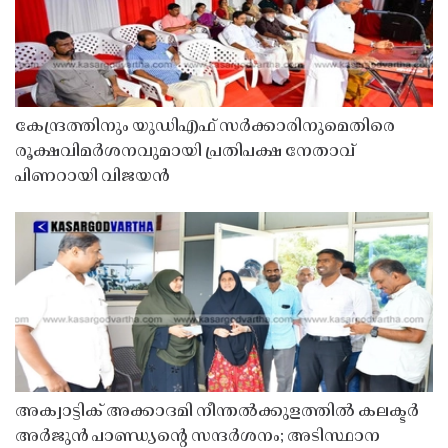
കേന്ദ്രത്തിനും യുഡിഎഫ് സർക്കാരിനുമെതിരെ
രൂക്ഷവിമർശനവുമായി പ്രതിപക്ഷ നേതാവ്
പിണറായി വിജയൻ
അക്വാട്ടിക് അക്കാദമി നീന്തൽക്കുളത്തിൽ കലക്ടർ
അർജുൻ പാണ്ഡ്യൻ്റെ സന്ദർശനം; അടിസ്ഥാന