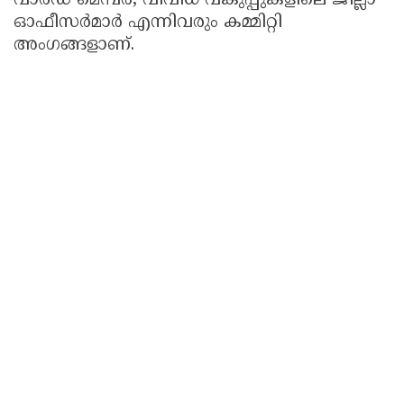
വാർഡ് മെമ്പർ, വിവിധ വകുപ്പുകളിലെ ജില്ലാ
ഓഫീസർമാർ എന്നിവരും കമ്മിറ്റി
അംഗങ്ങളാണ്.