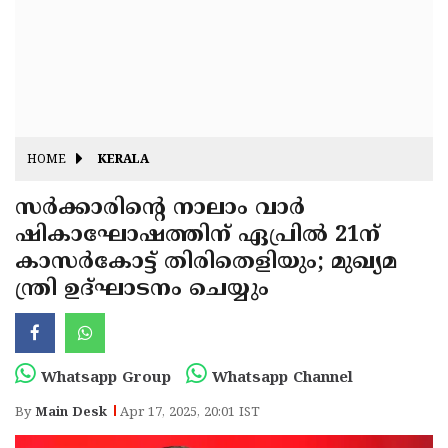
Fitr
May
Day
Eid
Al
Independence
Ad'ha
Day
Onam
HOME
KERALA
J&K
State
സർക്കാരിന്റെ നാലാം വാർ
Haryana
ഷികാഘോഷത്തിന് ഏപ്രിൽ 21ന്
Assembly
State
Diwali
കാസർകോട്ട് തിരിതെളിയും; മുഖ്യമ
Elections
Assembly
Christmas
ന്ത്രി ഉദ്ഘാടനം ചെയ്യും
Elections
New-
Year
Republic
Whatsapp Group
Whatsapp Channel
Day
Budget
By
Main Desk
Apr 17, 2025, 20:01 IST
Delhi