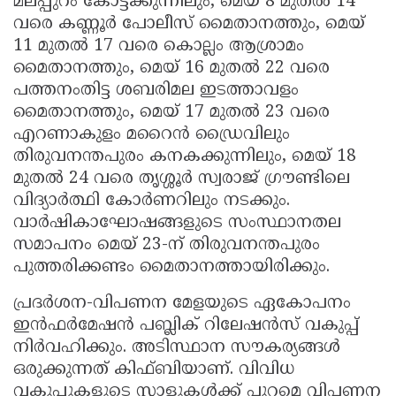
മലപ്പുറം കോട്ടക്കുന്നിലും, മെയ് 8 മുതൽ 14
വരെ കണ്ണൂർ പോലീസ് മൈതാനത്തും, മെയ്
11 മുതൽ 17 വരെ കൊല്ലം ആശ്രാമം
മൈതാനത്തും, മെയ് 16 മുതൽ 22 വരെ
പത്തനംതിട്ട ശബരിമല ഇടത്താവളം
മൈതാനത്തും, മെയ് 17 മുതൽ 23 വരെ
എറണാകുളം മറൈൻ ഡ്രൈവിലും
തിരുവനന്തപുരം കനകക്കുന്നിലും, മെയ് 18
മുതൽ 24 വരെ തൃശ്ശൂർ സ്വരാജ് ഗ്രൗണ്ടിലെ
വിദ്യാർത്ഥി കോർണറിലും നടക്കും.
വാർഷികാഘോഷങ്ങളുടെ സംസ്ഥാനതല
സമാപനം മെയ് 23-ന് തിരുവനന്തപുരം
പുത്തരിക്കണ്ടം മൈതാനത്തായിരിക്കും.
പ്രദർശന-വിപണന മേളയുടെ ഏകോപനം
ഇൻഫർമേഷൻ പബ്ലിക് റിലേഷൻസ് വകുപ്പ്
നിർവഹിക്കും. അടിസ്ഥാന സൗകര്യങ്ങൾ
ഒരുക്കുന്നത് കിഫ്ബിയാണ്. വിവിധ
വകുപ്പുകളുടെ സ്റ്റാളുകൾക്ക് പുറമെ വിപണന