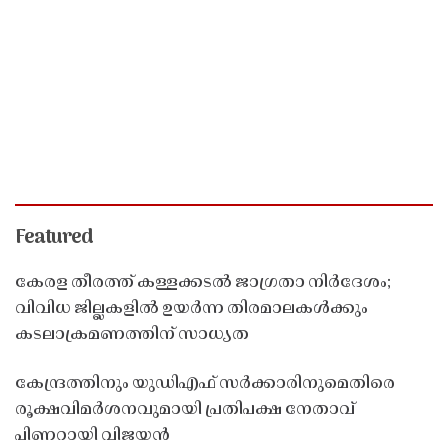
Featured
കേരള തീരത്ത് കള്ളക്കടൽ ജാഗ്രതാ നിർദേശം;
വിവിധ ജില്ലകളിൽ ഉയർന്ന തിരമാലകൾക്കും
കടലാക്രമണത്തിന് സാധ്യത
കേന്ദ്രത്തിനും യുഡിഎഫ് സർക്കാരിനുമെതിരെ
രൂക്ഷവിമർശനവുമായി പ്രതിപക്ഷ നേതാവ്
പിണറായി വിജയൻ