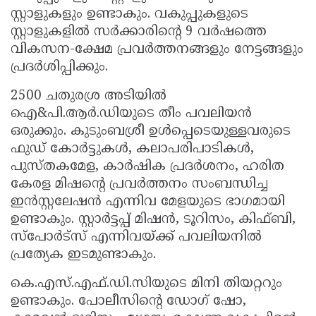
സ്റ്റാളുകളും ഉണ്ടാകും. വകുപ്പുകളുടെ
സ്റ്റാളുകളിൽ സർക്കാരിന്റെ 9 വർഷത്തെ
വികസന-ക്ഷേമ പ്രവർത്തനങ്ങളും നേട്ടങ്ങളും
പ്രദർശിപ്പിക്കും.
2500 ചതുരശ്ര അടിയിൽ
ഐ&പി.ആർ.ഡിയുടെ തീം പവലിയൻ
ഒരുക്കും. കുടുംബശ്രീ ഉൾപ്പെടെയുള്ളവരുടെ
ഫുഡ് കോർട്ടുകൾ, കലാപരിപാടികൾ,
പുസ്തകമേള, കാർഷിക പ്രദർശനം, ഹരിത
കേരള മിഷന്റെ പ്രവർത്തനം സംബന്ധിച്ച
ഇൻസ്റ്റലേഷൻ എന്നിവ മേളയുടെ ഭാഗമായി
ഉണ്ടാകും. സ്റ്റാർട്ടപ്പ് മിഷൻ, ടൂറിസം, കിഫ്ബി,
സ്പോർട്സ് എന്നിവയ്ക്ക് പവലിയനിൽ
പ്രത്യേക ഇടമുണ്ടാകും.
കെ.എസ്.എഫ്.ഡി.സിയുടെ മിനി തിയറ്ററും
ഉണ്ടാകും. പോലീസിന്റെ ഡോഗ് ഷോ,