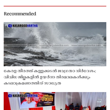
Recommended
കേരള തീരത്ത് കള്ളക്കടൽ ജാഗ്രതാ നിർദേശം;
വിവിധ ജില്ലകളിൽ ഉയർന്ന തിരമാലകൾക്കും
കടലാക്രമണത്തിന് സാധ്യത