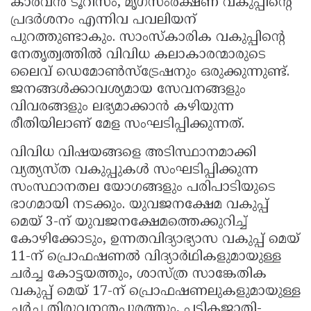
കാരവൻ ടൂറിസം, മൃഗസംരക്ഷണ വകുപ്പിന്റെ
പ്രദർശനം എന്നിവ പവലിയന്
പുറത്തുണ്ടാകും. സാംസ്‌കാരിക വകുപ്പിന്റെ
നേതൃത്വത്തിൽ വിവിധ കലാകാരന്മാരുടെ
ലൈവ് ഡെമോൺസ്‌ട്രേഷനും ഒരുക്കുന്നുണ്ട്.
ജനങ്ങൾക്കാവശ്യമായ സേവനങ്ങളും
വിവരങ്ങളും ലഭ്യമാക്കാൻ കഴിയുന്ന
രീതിയിലാണ് മേള സംഘടിപ്പിക്കുന്നത്.
വിവിധ വിഷയങ്ങളെ അടിസ്ഥാനമാക്കി
വ്യത്യസ്ത വകുപ്പുകൾ സംഘടിപ്പിക്കുന്ന
സംസ്ഥാനതല യോഗങ്ങളും പരിപാടിയുടെ
ഭാഗമായി നടക്കും. യുവജനക്ഷേമ വകുപ്പ്
മെയ് 3-ന് യുവജനക്ഷേമത്തെക്കുറിച്ച്
കോഴിക്കോടും, ഉന്നതവിദ്യാഭ്യാസ വകുപ്പ് മെയ്
11-ന് പ്രൊഫഷണൽ വിദ്യാർഥികളുമായുള്ള
ചർച്ച കോട്ടയത്തും, ശാസ്ത്ര സാങ്കേതിക
വകുപ്പ് മെയ് 17-ന് പ്രൊഫഷണലുകളുമായുള്ള
ചർച്ച തിരുവനന്തപുരത്തും, പട്ടികജാതി-