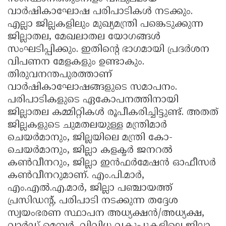
വാർഷികാഘോഷ പരിപാടികൾ നടക്കും.
എല്ലാ ജില്ലകളിലും മുഖ്യമന്ത്രി പങ്കെടുക്കുന്ന
ജില്ലാതല, മേഖലാതല യോഗങ്ങൾ
സംഘടിപ്പിക്കും. ഇതിന്റെ ഭാഗമായി പ്രദർശന
വിപണന മേളകളും ഉണ്ടാകും.
തിരുവനന്തപുരത്താണ്
വാർഷികാഘോഷങ്ങളുടെ സമാപനം.
പരിപാടികളുടെ ഏകോപനത്തിനായി
ജില്ലാതല കമ്മിറ്റികൾ രൂപീകരിച്ചിട്ടുണ്ട്. അതത്
ജില്ലകളുടെ ചുമതലയുള്ള മന്ത്രിമാർ
ചെയർമാനും, ജില്ലയിലെ മന്ത്രി കോ-
ചെയർമാനും, ജില്ലാ കളക്ടർ ജനറൽ
കൺവീനറും, ജില്ലാ ഇൻഫർമേഷൻ ഓഫീസർ
കൺവീനറുമാണ്. എം.പി.മാർ,
എം.എൽ.എ.മാർ, ജില്ലാ പഞ്ചായത്ത്
പ്രസിഡന്റ്, പരിപാടി നടക്കുന്ന തദ്ദേശ
സ്വയംഭരണ സ്ഥാപന അധ്യക്ഷൻ/അധ്യക്ഷ,