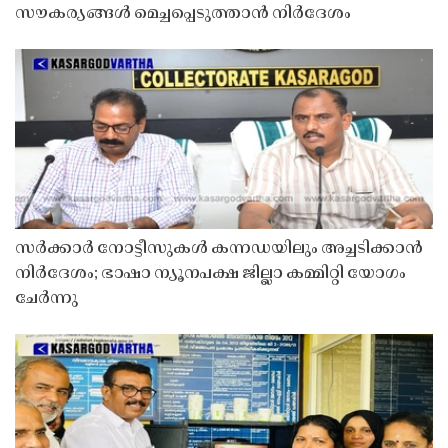
സൗകര്യങ്ങൾ മെച്ചപ്പെടുത്താൻ നിർദേശം
സർക്കാർ നോട്ടീസുകൾ കന്നഡയിലും അച്ചടിക്കാൻ
നിർദേശം; ഭാഷാ ന്യൂനപക്ഷ ജില്ലാ കമ്മിറ്റി യോഗം
ചേർന്നു