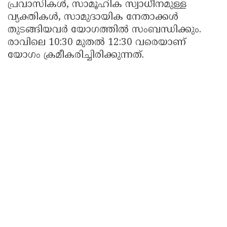
പ്രവാസികൾ, സാമൂഹിക സ്വാധീനമുള്ള
വ്യക്തികൾ, സാമുദായിക നേതാക്കൾ
തുടങ്ങിയവർ യോഗത്തിൽ സംബന്ധിക്കും.
രാവിലെ 10:30 മുതൽ 12:30 വരെയാണ്
യോഗം ക്രമീകരിച്ചിരിക്കുന്നത്.