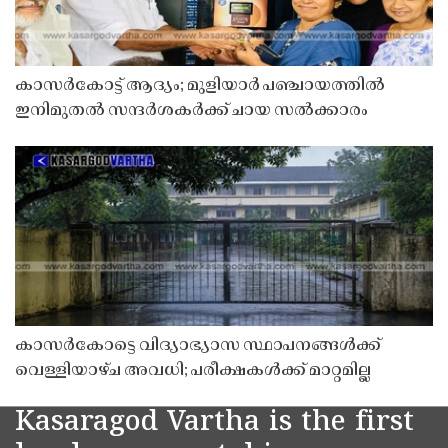
കാസർകോട്ട് ആദ്യം; മുളിയാർ പഞ്ചായത്തിൽ
ഇനിമുതൽ സന്ദർശകർക്ക് ചായ സൽക്കാരം
കാസർകോട്ടെ വിദ്യാഭ്യാസ സ്ഥാപനങ്ങൾക്ക്
വെള്ളിയാഴ്ച അവധി; പരീക്ഷകൾക്ക് മാറ്റമില്ല
Kasaragod Vartha is the first