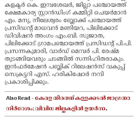
കളക്ടർ കെ. ഇമ്പശേഖർ, ജില്ലാ പഞ്ചായത്ത്
ക്ഷേമകാര്യ സ്റ്റാൻഡിംഗ് കമ്മിറ്റി ചെയർമാൻ
എം. മനു, നീലേശ്വരം ബ്ലോക്ക് പഞ്ചായത്ത്
പ്രസിഡന്റ് മാധവൻ മണിയറ, പിലിക്കോട്
ഡിവിഷൻ അംഗം എം.ബി. സുജാത,
പിലിക്കോട് ഗ്രാമപഞ്ചായത്ത് പ്രസിഡന്റ് പി.പി.
പ്രസന്നകുമാരി, വാർഡ് മെമ്പർ പി. രേഷ്മ
തുടങ്ങിയവരും ചടങ്ങിൽ സന്നിഹിതരാകും.
ഇൻഫർമേഷൻ പബ്ലിക് റിലേഷൻസ് വകുപ്പ്
സെക്രട്ടറി എസ്. ഹരികിഷോർ നന്ദി
പ്രകാശിപ്പിക്കും.
Also Read -
കേരള തീരത്ത് കള്ളക്കടൽ ജാഗ്രതാ
നിർദേശം; വിവിധ ജില്ലകളിൽ ഉയർന്ന
തിരമാലകൾക്കും കടലാക്രമണത്തിന്
സാധ്യത