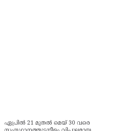
ഏപ്രിൽ 21 മുതൽ മെയ് 30 വരെ
സംസ്ഥാനത്തുടനീളം വിപുലമായ