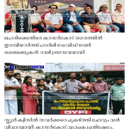
ലഹരിക്കെതിരെ കാസർകോട് നഗരത്തിൽ
ഇരമ്പിയാർത്ത് ഹാർലി ഡേവിഡ്‌സൺ
ബൈക്കുകൾ; റാലി ശ്രദ്ധേയമായി
സ്കൂൾ ക്വിസിൽ സവർക്കറെ പുകഴ്ത്തി ചോദ്യം വൻ
വിവാദമായി: കാസർകോട്ട് വ്യാപക പ്രതിഷേധം,