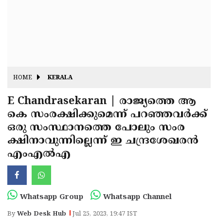
Fitr
May
Day
Eid
Al
Independence
Ad'ha
Day
Onam
HOME
KERALA
J&K
State
E Chandrasekaran | രാജ്യത്തെ ആ
Haryana
കെ സംരക്ഷിക്കുമെന്ന് പറഞ്ഞവര്‍ക്ക്
Assembly
State
Diwali
ഒരു സംസ്ഥാനത്തെ പോലും സംര
Elections
Assembly
Christmas
ക്ഷിനാവുന്നില്ലെന്ന് ഇ ചന്ദ്രശേഖരന്‍
Elections
എംഎല്‍എ
New-
Year
Republic
Day
Budget
Whatsapp Group
Whatsapp Channel
Delhi
By
Web Desk Hub
Jul 25, 2023, 19:47 IST