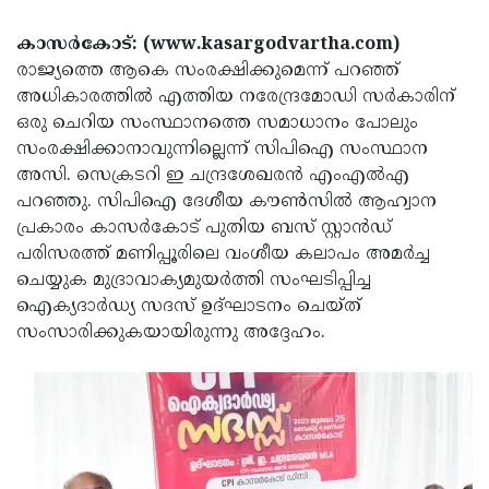
Election
Maha
കാസര്‍കോട്: (www.kasargodvartha.com)
Shivarathri
International
രാജ്യത്തെ ആകെ സംരക്ഷിക്കുമെന്ന് പറഞ്ഞ്
Women's
Anti-
അധികാരത്തില്‍ എത്തിയ നരേന്ദ്രമോഡി സര്‍കാരിന്
ഒരു ചെറിയ സംസ്ഥാനത്തെ സമാധാനം പോലും
Day
Drug
Attukal
സംരക്ഷിക്കാനാവുന്നില്ലെന്ന് സിപിഐ സംസ്ഥാന
Campaign
Pongala
Holi
അസി. സെക്രടറി ഇ ചന്ദ്രശേഖരന്‍ എംഎല്‍എ
പറഞ്ഞു. സിപിഐ ദേശീയ കൗണ്‍സില്‍ ആഹ്വാന
2025
2025
IPL
പ്രകാരം കാസര്‍കോട് പുതിയ ബസ് സ്റ്റാന്‍ഡ്
2025
Eid
പരിസരത്ത് മണിപ്പൂരിലെ വംശീയ കലാപം അമര്‍ച്ച
ചെയ്യുക മുദ്രാവാക്യമുയര്‍ത്തി സംഘടിപ്പിച്ച
Al-
Waqf
ഐക്യദാര്‍ഡ്യ സദസ് ഉദ്ഘാടനം ചെയ്ത്
Fitr
Bill
Vishu
സംസാരിക്കുകയായിരുന്നു അദ്ദേഹം.
2025
Controversy
Festival
Good
2025
Friday
Easter
Observance
Sunday
By-
2025
2025
Election
Bihar