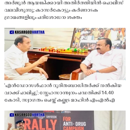
അർജുൻ ആയങ്കിക്കായി അതിർത്തിയിൽ പൊലീസ്
വലവീശുന്നു; കാസർകോട്ടും കർണാടക
ഗ്രാമങ്ങളിലും പരിശോധന ശക്തം
‘എൻഡോസൾഫാൻ ദുരിതബാധിതർക്ക് നൽകിയ
വാക്ക് പാലിച്ചു’; സ്നേഹസാന്ത്വനം പദ്ധതിക്ക് 14.40
കോടി, സ്വാഗതം ചെയ്ത് കല്ലട്ര മാഹിൻ എംഎൽഎ