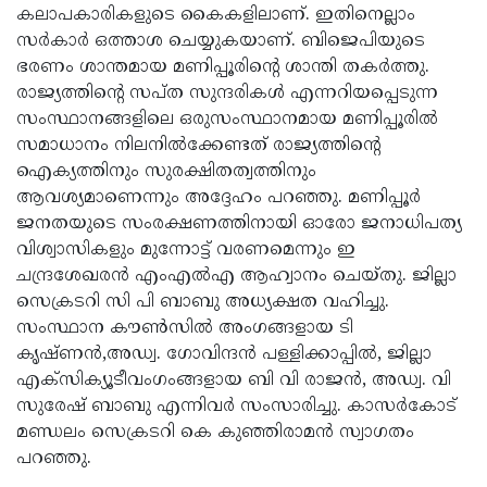
കലാപകാരികളുടെ കൈകളിലാണ്. ഇതിനെല്ലാം
സര്‍കാര്‍ ഒത്താശ ചെയ്യുകയാണ്. ബിജെപിയുടെ
ഭരണം ശാന്തമായ മണിപ്പൂരിന്റെ ശാന്തി തകര്‍ത്തു.
രാജ്യത്തിന്റെ സപ്ത സുന്ദരികള്‍ എന്നറിയപ്പെടുന്ന
സംസ്ഥാനങ്ങളിലെ ഒരുസംസ്ഥാനമായ മണിപ്പൂരില്‍
സമാധാനം നിലനില്‍ക്കേണ്ടത് രാജ്യത്തിന്റെ
ഐക്യത്തിനും സുരക്ഷിതത്വത്തിനും
ആവശ്യമാണെന്നും അദ്ദേഹം പറഞ്ഞു. മണിപ്പൂര്‍
ജനതയുടെ സംരക്ഷണത്തിനായി ഓരോ ജനാധിപത്യ
വിശ്വാസികളും മുന്നോട്ട് വരണമെന്നും ഇ
ചന്ദ്രശേഖരന്‍ എംഎല്‍എ ആഹ്വാനം ചെയ്തു. ജില്ലാ
സെക്രടറി സി പി ബാബു അധ്യക്ഷത വഹിച്ചു.
സംസ്ഥാന കൗണ്‍സില്‍ അംഗങ്ങളായ ടി
കൃഷ്ണന്‍,അഡ്വ. ഗോവിന്ദന്‍ പള്ളിക്കാപ്പില്‍, ജില്ലാ
എക്‌സിക്യൂടീവംഗംങ്ങളായ ബി വി രാജന്‍, അഡ്വ. വി
സുരേഷ് ബാബു എന്നിവര്‍ സംസാരിച്ചു. കാസര്‍കോട്
മണ്ഡലം സെക്രടറി കെ കുഞ്ഞിരാമന്‍ സ്വാഗതം
പറഞ്ഞു.