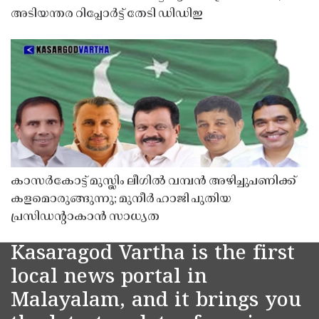
അടിയന്തര റിപ്പോർട്ട് തേടി ഡിഡിഇ
കാസർകോട്ട് മുസ്ലിം ലീഗിൽ വമ്പൻ അഴിച്ചുപണിക്ക്
കളമൊരുങ്ങുന്നു; മുനീർ ഹാജി പുതിയ
പ്രസിഡൻ്റാകാൻ സാധ്യത
Kasaragod Vartha is the first
local news portal in
Malayalam, and it brings you