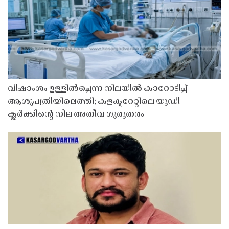
വിഷാംശം ഉള്ളിൽച്ചെന്ന നിലയിൽ കാറോടിച്ച്
ആശുപത്രിയിലെത്തി; കളക്ടറേറ്റിലെ യുഡി
ക്ലർക്കിൻ്റെ നില അതീവ ഗുരുതരം