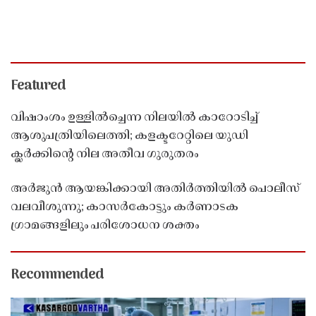
Featured
വിഷാംശം ഉള്ളിൽച്ചെന്ന നിലയിൽ കാറോടിച്ച്
ആശുപത്രിയിലെത്തി; കളക്ടറേറ്റിലെ യുഡി
ക്ലർക്കിൻ്റെ നില അതീവ ഗുരുതരം
അർജുൻ ആയങ്കിക്കായി അതിർത്തിയിൽ പൊലീസ്
വലവീശുന്നു; കാസർകോട്ടും കർണാടക
ഗ്രാമങ്ങളിലും പരിശോധന ശക്തം
Recommended