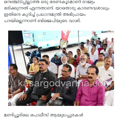
നെഞ്ചിടിപ്പില്ലാത്ത ഒരു ഭരണകൂടമാണ് രാജ്യം
ഭരിക്കുന്നത് എന്നതാണ്. യാതൊരു കാരണവശാലും
ഇതിനെ കുറിച്ച് പ്രധാനമന്ത്രി അഭിപ്രായം
പറയില്ലെന്നാണ് ബിജെപിയുടെ വാശി.
മണിപ്പൂരിലെ പൊലീസ് ആയുധപ്പുരകള്‍