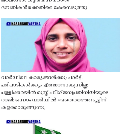
ലക്ഷങ്ങൾ തട്ടിയെന്ന പരാതി;
ദമ്പതികൾക്കെതിരെ കേസെടുത്തു
വാർഡിലെ കാര്യങ്ങൾക്കും പാർട്ടി
പരിപാടികൾക്കും എത്താനാകുന്നില്ല;
പള്ളിക്കരയിൽ മുസ്ലിം ലീഗ് ജനപ്രതിനിധിയുടെ
രാജി; ഒന്നാം വാർഡിൽ ഉപതെരഞ്ഞെടുപ്പിന്
കളമൊരുങ്ങുന്നു