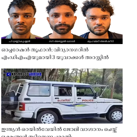
ഓപ്പറേഷൻ തൂഫാൻ; വിദ്യാനഗറിൽ
എംഡിഎംഎയുമായി 3 യുവാക്കൾ അറസ്റ്റിൽ
ഇന്ത്യൻ റെയിൽവേയിൽ ജോലി വാഗ്ദാനം ചെയ്ത്