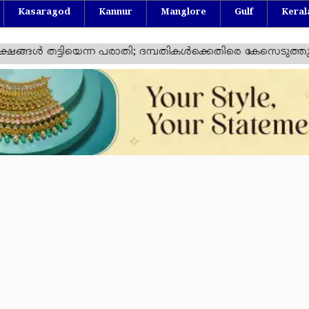
Kasaragod
Kannur
Manglore
Gulf
Keral