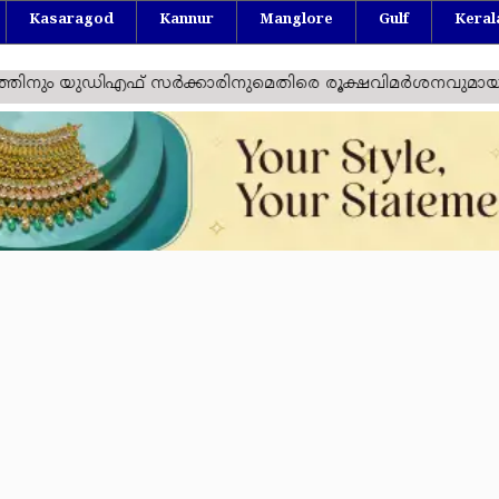
Kasaragod
Kannur
Manglore
Gulf
Keral