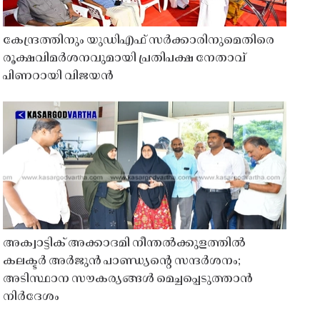
കേന്ദ്രത്തിനും യുഡിഎഫ് സർക്കാരിനുമെതിരെ
രൂക്ഷവിമർശനവുമായി പ്രതിപക്ഷ നേതാവ്
പിണറായി വിജയൻ
അക്വാട്ടിക് അക്കാദമി നീന്തൽക്കുളത്തിൽ
കലക്ടർ അർജുൻ പാണ്ഡ്യൻ്റെ സന്ദർശനം;
അടിസ്ഥാന സൗകര്യങ്ങൾ മെച്ചപ്പെടുത്താൻ
നിർദേശം